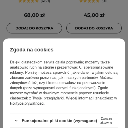
468
90
68,00 zł
45,00 zł
DODAJ DO KOSZYKA
DODAJ DO KOSZYKA
Zgoda na cookies
Dzięki ciasteczkom serwis działa poprawnie; możemy także
analizować ruch na stronie i prezentować Ci spersonalizowane
reklamy. Poniżej możesz sprawdzić, jakie dane i w jakim celu są
zbierane zarówno przez nas, jak i naszych partnerów. Możesz
zdecydować też, czy i komu zezwalasz na przetwarzanie
danych (poza wymaganymi danymi funkcjonalnymi). Zgodę
możesz wycofać w dowolnym momencie poprzez usunięcie
PROMOCJA
PROMOCJA
BESTSELLER
ciasteczek z Twojej przeglądarki. Więcej informacji znajdziesz w
Anua - Rice Enzyme
SKIN1004 - Madagascar
Polityce prywatności
.
Brightening Cleansing
Centella Poremizing
Powder - Enzymatyczny
Quick Clay Stick Mask -
Zawsze
Funkcjonalne pliki cookie (wymagane)
Puder do Twarzy - 40g
Maska w Sztyfcie z Glinką
aktywne