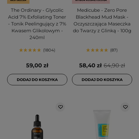
BESTSELLER
WYBÓR KOSMETOLOGA
The Ordinary - Glycolic
Medicube - Zero Pore
Acid 7% Exfoliating Toner
Blackhead Mud Mask -
- Tonik Peelingujący z 7%
Oczyszczająca Maseczka
Kwasem Glikolowym -
do Twarzy z Glinką - 100g
240ml
1804
87
59,00 zł
58,40 zł
64,90 zł
DODAJ DO KOSZYKA
DODAJ DO KOSZYKA