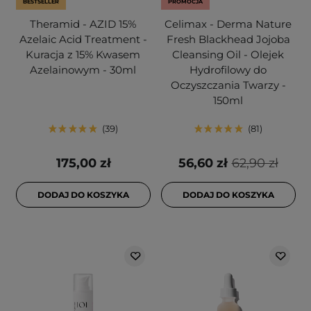
BESTSELLER
PROMOCJA
Theramid - AZID 15%
Celimax - Derma Nature
Azelaic Acid Treatment -
Fresh Blackhead Jojoba
Kuracja z 15% Kwasem
Cleansing Oil - Olejek
Azelainowym - 30ml
Hydrofilowy do
Oczyszczania Twarzy -
150ml
39
81
175,00 zł
56,60 zł
62,90 zł
DODAJ DO KOSZYKA
DODAJ DO KOSZYKA