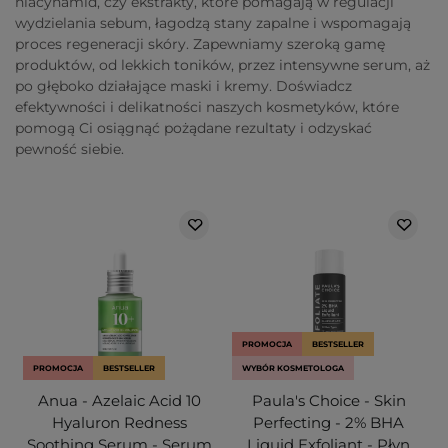
niacynamid, czy ekstrakty, które pomagają w regulacji
wydzielania sebum, łagodzą stany zapalne i wspomagają
proces regeneracji skóry. Zapewniamy szeroką gamę
produktów, od lekkich toników, przez intensywne serum, aż
po głęboko działające maski i kremy. Doświadcz
efektywności i delikatności naszych kosmetyków, które
pomogą Ci osiągnąć pożądane rezultaty i odzyskać
pewność siebie.
PROMOCJA
BESTSELLER
PROMOCJA
BESTSELLER
WYBÓR KOSMETOLOGA
Anua - Azelaic Acid 10
Paula's Choice - Skin
Hyaluron Redness
Perfecting - 2% BHA
Soothing Serum - Serum
Liquid Exfoliant - Płyn