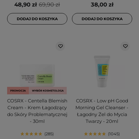
48,90 zł
69,90 zł
38,00 zł
DODAJ DO KOSZYKA
DODAJ DO KOSZYKA
PROMOCJA
WYBÓR KOSMETOLOGA
COSRX - Centella Blemish
COSRX - Low pH Good
Cream - Krem Łagodzący
Morning Gel Cleanser -
do Skóry Problematycznej
Łagodny Żel do Mycia
- 30ml
Twarzy - 20ml
285
1045