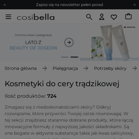
Zapisz się na newsletter pełen porad
Bezpłatne konsultacje kosmetologiczne
Z nami to możliwe! Realizacja zamówienia do 24h.
Poleć nas i zyskaj jeszcze więcej punktów
Zapisz się na newsletter pełen porad
Strona główna
Pielęgnacja
Potrzeby skóry
Kosmetyki do cery trądzikowej
Ilość produktów:
724
Zmagasz się z niedoskonałościami skóry? Odkryj
rozwiązanie, które przywróci Twojej cerze równowagę. W
tej sekcji znajdziesz starannie dobrane produkty, które łączą
innowacyjne formuły z najwyższej jakości składnikami. Są
one bogate w aktywne substancje takie jak kwas salicylowy,