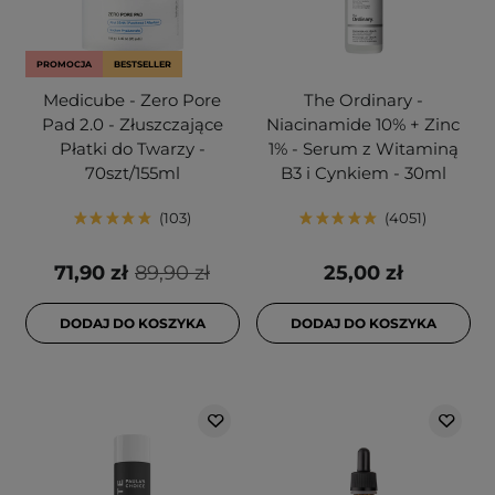
PROMOCJA
BESTSELLER
Medicube - Zero Pore
The Ordinary -
Pad 2.0 - Złuszczające
Niacinamide 10% + Zinc
Płatki do Twarzy -
1% - Serum z Witaminą
70szt/155ml
B3 i Cynkiem - 30ml
103
4051
71,90 zł
89,90 zł
25,00 zł
DODAJ DO KOSZYKA
DODAJ DO KOSZYKA