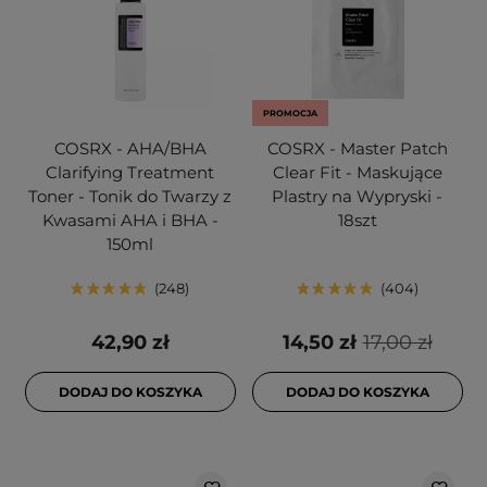
PROMOCJA
COSRX - AHA/BHA
COSRX - Master Patch
Clarifying Treatment
Clear Fit - Maskujące
Toner - Tonik do Twarzy z
Plastry na Wypryski -
Kwasami AHA i BHA -
18szt
150ml
248
404
42,90 zł
14,50 zł
17,00 zł
DODAJ DO KOSZYKA
DODAJ DO KOSZYKA