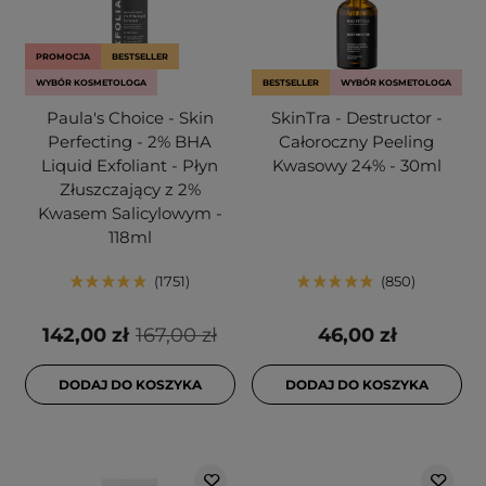
PROMOCJA
BESTSELLER
WYBÓR KOSMETOLOGA
BESTSELLER
WYBÓR KOSMETOLOGA
Paula's Choice - Skin
SkinTra - Destructor -
Perfecting - 2% BHA
Całoroczny Peeling
Liquid Exfoliant - Płyn
Kwasowy 24% - 30ml
Złuszczający z 2%
Kwasem Salicylowym -
118ml
1751
850
142,00 zł
167,00 zł
46,00 zł
DODAJ DO KOSZYKA
DODAJ DO KOSZYKA