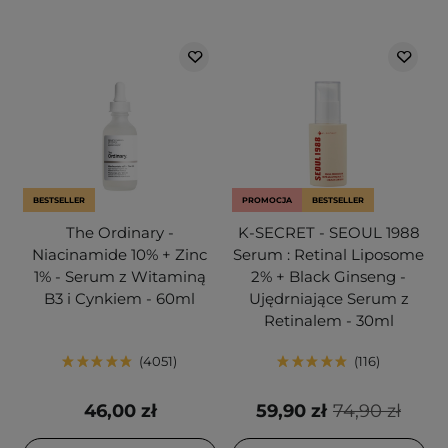
BESTSELLER
PROMOCJA
BESTSELLER
The Ordinary -
K-SECRET - SEOUL 1988
Niacinamide 10% + Zinc
Serum : Retinal Liposome
1% - Serum z Witaminą
2% + Black Ginseng -
B3 i Cynkiem - 60ml
Ujędrniające Serum z
Retinalem - 30ml
4051
116
46,00 zł
59,90 zł
74,90 zł