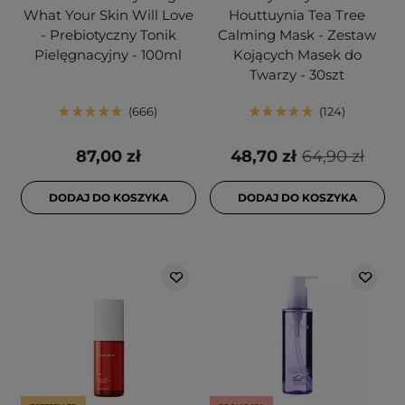
What Your Skin Will Love
Houttuynia Tea Tree
- Prebiotyczny Tonik
Calming Mask - Zestaw
Pielęgnacyjny - 100ml
Kojących Masek do
Twarzy - 30szt
666
124
87,00 zł
48,70 zł
64,90 zł
DODAJ DO KOSZYKA
DODAJ DO KOSZYKA