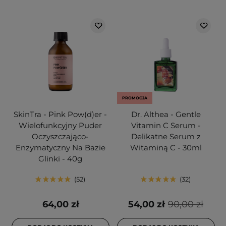
PROMOCJA
SkinTra - Pink Pow(d)er -
Dr. Althea - Gentle
Wielofunkcyjny Puder
Vitamin C Serum -
Oczyszczająco-
Delikatne Serum z
Enzymatyczny Na Bazie
Witaminą C - 30ml
Glinki - 40g
52
32
64,00 zł
54,00 zł
90,00 zł