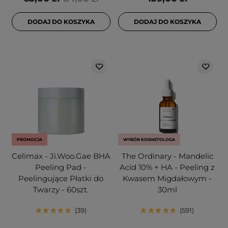
DODAJ DO KOSZYKA
DODAJ DO KOSZYKA
PROMOCJA
WYBÓR KOSMETOLOGA
Celimax - Ji.Woo.Gae BHA
The Ordinary - Mandelic
Peeling Pad -
Acid 10% + HA - Peeling z
Peelingujące Płatki do
Kwasem Migdałowym -
Twarzy - 60szt.
30ml
39
591