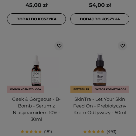
45,00 zł
54,00 zł
DODAJ DO KOSZYKA
DODAJ DO KOSZYKA
WYBÓR KOSMETOLOGA
BESTSELLER
WYBÓR KOSMETOLOGA
Geek & Gorgeous - B-
SkinTra - Let Your Skin
Bomb - Serum z
Feed On - Prebiotyczny
Niacynamidem 10% -
Krem Odżywczy - 50ml
30ml
181
493