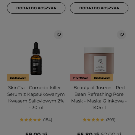
DODAJ DO KOSZYKA
DODAJ DO KOSZYKA
BESTSELLER
PROMOCJA
BESTSELLER
SkinTra - Comedo-killer -
Beauty of Joseon - Red
Serum z Kapsułkowanym
Bean Refreshing Pore
Kwasem Salicylowym 2%
Mask - Maska Glinkowa -
- 30ml
140ml
184
399
59,00 zł
55,80 zł
62,00 zł