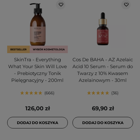
BESTSELLER
WYBÓR KOSMETOLOGA
SkinTra - Everything
Cos De BAHA - AZ Azelaic
What Your Skin Will Love
Acid 10 Serum - Serum do
- Prebiotyczny Tonik
Twarzy z 10% Kwasem
Pielęgnacyjny - 200ml
Azelainowym - 30ml
666
36
126,00 zł
69,90 zł
DODAJ DO KOSZYKA
DODAJ DO KOSZYKA