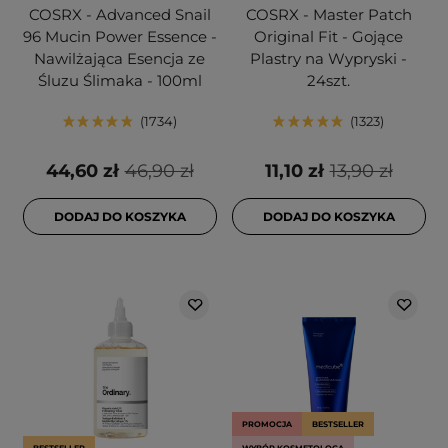
COSRX - Advanced Snail
COSRX - Master Patch
96 Mucin Power Essence -
Original Fit - Gojące
Nawilżająca Esencja ze
Plastry na Wypryski -
Śluzu Ślimaka - 100ml
24szt.
1734
1323
44,60 zł
46,90 zł
11,10 zł
13,90 zł
DODAJ DO KOSZYKA
DODAJ DO KOSZYKA
PROMOCJA
BESTSELLER