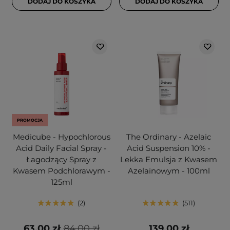
DODAJ DO KOSZYKA
DODAJ DO KOSZYKA
PROMOCJA
Medicube - Hypochlorous
The Ordinary - Azelaic
Acid Daily Facial Spray -
Acid Suspension 10% -
Łagodzący Spray z
Lekka Emulsja z Kwasem
Kwasem Podchlorawym -
Azelainowym - 100ml
125ml
2
511
63,00 zł
84,00 zł
139,00 zł