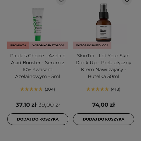
PROMOCJA
WYBÓR KOSMETOLOGA
WYBÓR KOSMETOLOGA
Paula's Choice - Azelaic
SkinTra - Let Your Skin
Acid Booster - Serum z
Drink Up - Prebiotyczny
10% Kwasem
Krem Nawilżający -
Azelainowym - 5ml
Butelka 50ml
304
418
37,10 zł
39,00 zł
74,00 zł
DODAJ DO KOSZYKA
DODAJ DO KOSZYKA