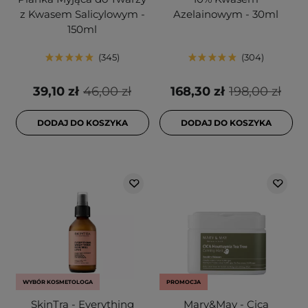
z Kwasem Salicylowym -
Azelainowym - 30ml
150ml
345
304
39,10 zł
46,00 zł
168,30 zł
198,00 zł
DODAJ DO KOSZYKA
DODAJ DO KOSZYKA
WYBÓR KOSMETOLOGA
PROMOCJA
SkinTra - Everything
Mary&May - Cica