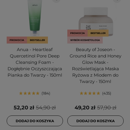
PROMOCJA
BESTSELLER
PROMOCJA
BESTSELLER
WYBÓR KOSMETOLOGA
Anua - Heartleaf
Beauty of Joseon -
Quercetinol Pore Deep
Ground Rice and Honey
Cleansing Foam -
Glow Mask -
Dogłębnie Oczyszczająca
Rozświetlająca Maska
Pianka do Twarzy - 150ml
Ryżowa z Miodem do
Twarzy - 150ml
184
435
52,20 zł
54,90 zł
49,20 zł
57,90 zł
DODAJ DO KOSZYKA
DODAJ DO KOSZYKA