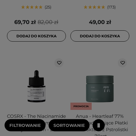
25
173
69,70 zł
82,00 zł
49,00 zł
DODAJ DO KOSZYKA
DODAJ DO KOSZYKA
PROMOCJA
COSRX - The Niacinamide
Anua - Heartleaf 77%
15 Serum - Serum z 15%
Clear Pad - Kojące Płatki
FILTROWANIE
SORTOWANIE
Niacynamidem - 20ml
z Ekstraktem z Pstrolistki