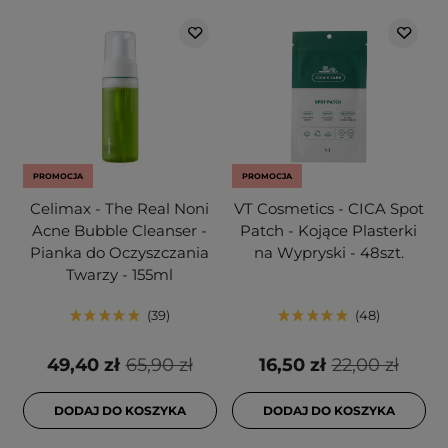
PROMOCJA
PROMOCJA
Celimax - The Real Noni
VT Cosmetics - CICA Spot
Acne Bubble Cleanser -
Patch - Kojące Plasterki
Pianka do Oczyszczania
na Wypryski - 48szt.
Twarzy - 155ml
39
48
49,40 zł
65,90 zł
16,50 zł
22,00 zł
DODAJ DO KOSZYKA
DODAJ DO KOSZYKA