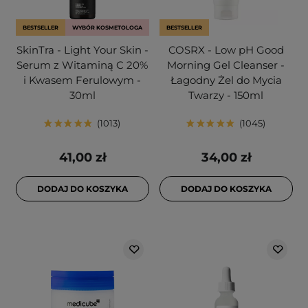
BESTSELLER
WYBÓR KOSMETOLOGA
BESTSELLER
SkinTra - Light Your Skin -
COSRX - Low pH Good
Serum z Witaminą C 20%
Morning Gel Cleanser -
i Kwasem Ferulowym -
Łagodny Żel do Mycia
30ml
Twarzy - 150ml
1013
1045
41,00 zł
34,00 zł
DODAJ DO KOSZYKA
DODAJ DO KOSZYKA