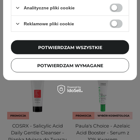
- 27g
Analityczne pliki cookie
79
104
Reklamowe pliki cookie
67,90 zł
79,90 zł
81,80 zł
109,00 zł
DODAJ DO KOSZYKA
DODAJ DO KOSZYKA
POTWIERDZAM WSZYSTKIE
POTWIERDZAM WYMAGANE
PROMOCJA
PROMOCJA
WYBÓR KOSMETOLOGA
COSRX - Salicylic Acid
Paula's Choice - Azelaic
Daily Gentle Cleanser -
Acid Booster - Serum z
Pianka Myjąca do Twarzy
10% Kwasem