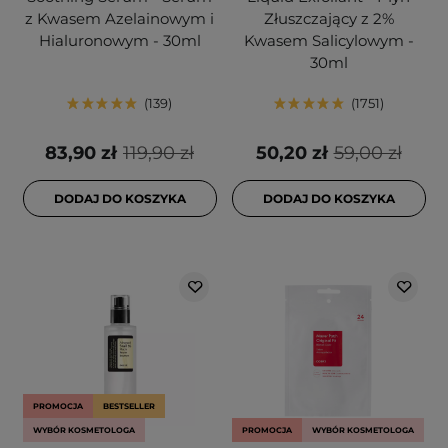
z Kwasem Azelainowym i
Złuszczający z 2%
Hialuronowym - 30ml
Kwasem Salicylowym -
30ml
139
1751
83,90 zł
119,90 zł
50,20 zł
59,00 zł
DODAJ DO KOSZYKA
DODAJ DO KOSZYKA
PROMOCJA
BESTSELLER
WYBÓR KOSMETOLOGA
PROMOCJA
WYBÓR KOSMETOLOGA