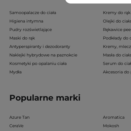
Samoopalacze do ciała
Kremy do rąk
Higiena intymna
Olejki do ciał
Pudry rozświetlające
Rękawice peel
Maski do rąk
Podkłady do 
Antyperspiranty i dezodoranty
Kremy, mleczk
Naklejki hybrydowe na paznokcie
Masła do ciał
Kosmetyki po opalaniu ciała
Serum do cia
Mydła
Akcesoria do 
Popularne marki
Azure Tan
Aromatica
CeraVe
Mokosh