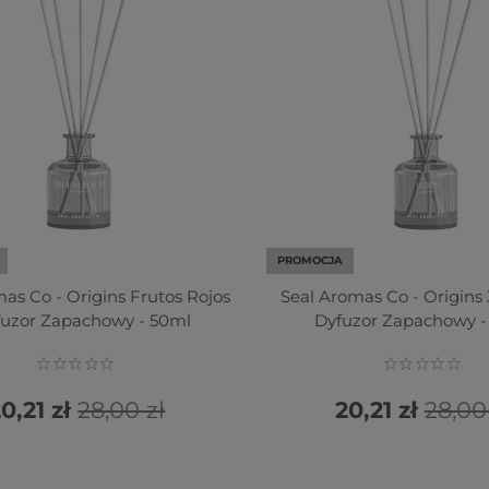
PROMOCJA
as Co - Origins Frutos Rojos
Seal Aromas Co - Origins
fuzor Zapachowy - 50ml
Dyfuzor Zapachowy -
0,21 zł
28,00 zł
20,21 zł
28,00