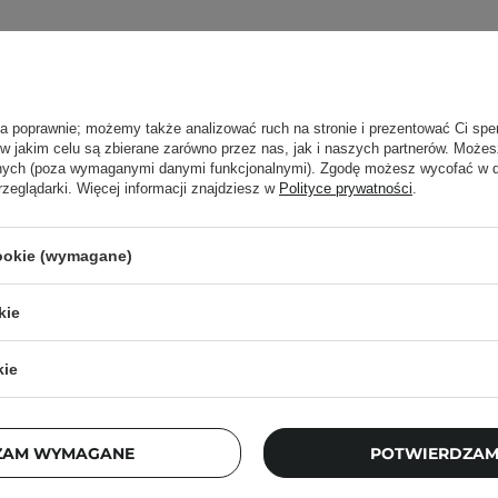
ła poprawnie; możemy także analizować ruch na stronie i prezentować Ci spe
 w jakim celu są zbierane zarówno przez nas, jak i naszych partnerów. Może
zapachowe - wyjątkowa atmosfera w domu
anych (poza wymaganymi danymi funkcjonalnymi). Zgodę możesz wycofać w
rzeglądarki. Więcej informacji znajdziesz w
Polityce prywatności
.
osobu, by Twój dom zawsze pachniał świeżo i przytulnie?
trzom charakteru, a jednocześnie tworzą relaksującą at
rzez długi czas, bez konieczności pamiętania o regular
cookie (wymagane)
kie
ęcej
kie
ZAM WYMAGANE
POTWIERDZAM