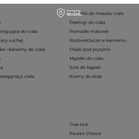
Szczotki do masażu ciała
a
Peelingi do ciała
ingujące do ciała
Pomadki matowe
cery suchej
Rozświetlacze w kamieniu
a i balsamy do ciała
Olejki pod prysznic
a
Mgiełki do ciała
ła
Sole do kąpieli
pielęgnacji ciała
Kremy do stóp
Tree Hut
Paula's Choice