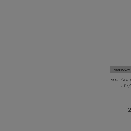
PROMOCJA
Seal Arom
- Dy
2