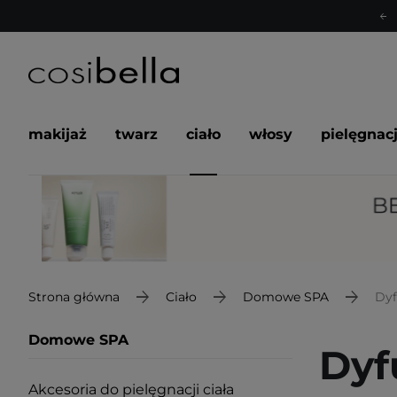
makijaż
twarz
ciało
włosy
pielęgnac
Strona główna
Ciało
Domowe SPA
Dyf
Domowe SPA
Dyf
Akcesoria do pielęgnacji ciała