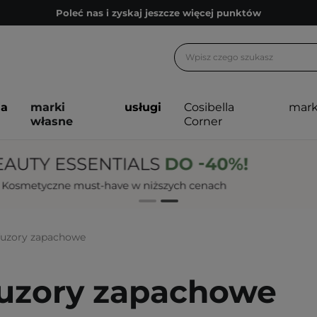
Poleć nas i zyskaj jeszcze więcej punktów
Zapisz się na newsletter pełen porad
Bezpłatne konsultacje kosmetologiczne
Z nami to możliwe! Realizacja zamówienia do 24h.
ja
marki
usługi
Cosibella
mark
Poleć nas i zyskaj jeszcze więcej punktów
własne
Corner
Zapisz się na newsletter pełen porad
uzory zapachowe
uzory zapachowe