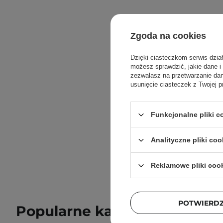
Zgoda na cookies
Dzięki ciasteczkom serwis dzia
możesz sprawdzić, jakie dane i
Dyfuzory 
zezwalasz na przetwarzanie d
usunięcie ciasteczek z Twojej p
Szukasz sp
dodają wnę
aromatem p
Funkcjonalne pliki 
Analityczne pliki coo
Czytaj wi
Reklamowe pliki coo
POTWIERD
Popularne kategorie