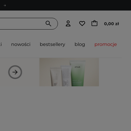
0,00 zł
i
nowości
bestsellery
blog
promocje