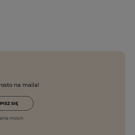
rosto na maila!
PISZ SIĘ
anie moich