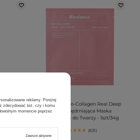
PROMOCJA
rsonalizowane reklamy. Poniżej
eam Mist -
Biodance - Bio-Collagen Real Deep
sz zdecydować też, czy i komu
o Twarzy -
Mask - Ujędrniająca Maska
 dowolnym momencie poprzez
Kolagenowa do Twarzy - 1szt/34g
631
Zawsze aktywne