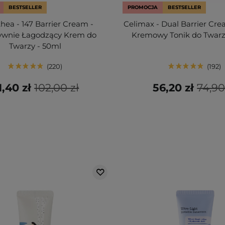
BESTSELLER
PROMOCJA
BESTSELLER
thea - 147 Barrier Cream -
Celimax - Dual Barrier Cre
ywnie Łagodzący Krem do
Kremowy Tonik do Twarz
Twarzy - 50ml
220
192
1,40 zł
102,00 zł
56,20 zł
74,90