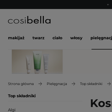
makijaż
twarz
ciało
włosy
pielęgnac
Strona główna
Pielęgnacja
Top składniki
Top składniki
Kos
Algi