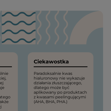
Ciekawostka
ólnie
Paradoksalnie kwas
iej,
hialuronowy nie wykazuje
ej
działania złuszczającego,
uje
dlatego może być
aplikowany po produktach
atego
z kwasami peelingującymi
także
(AHA, BHA, PHA.)
j