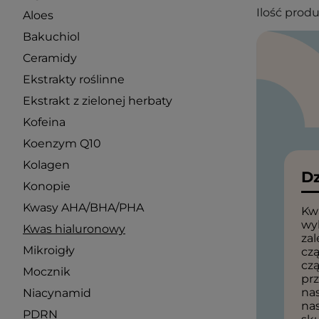
Ilość prod
Aloes
Bakuchiol
Ceramidy
Ekstrakty roślinne
Ekstrakt z zielonej herbaty
Kofeina
Koenzym Q10
Kolagen
Dz
Konopie
Kwasy AHA/BHA/PHA
Kw
wy
Kwas hialuronowy
zal
Mikroigły
czą
czą
Mocznik
pr
na
Niacynamid
na
PDRN