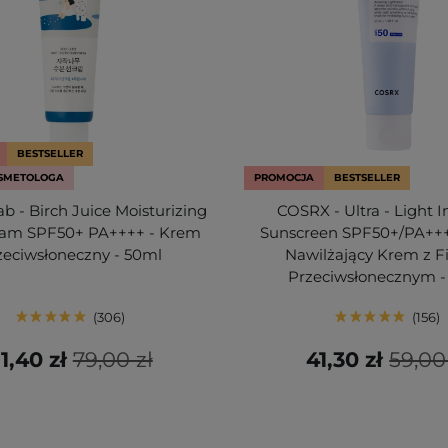
BESTSELLER
SMETOLOGA
PROMOCJA
BESTSELLER
b - Birch Juice Moisturizing
COSRX - Ultra - Light I
eam SPF50+ PA++++ - Krem
Sunscreen SPF50+/PA+++
zeciwsłoneczny - 50ml
Nawilżający Krem z F
Przeciwsłonecznym -
306
156
1,40 zł
79,00 zł
41,30 zł
59,00