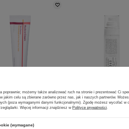
BESTSELLER
PROMOCJA
BESTSELLER
ła poprawnie; możemy także analizować ruch na stronie i prezentować Ci spe
ian24 - Madeca Cream Time
Dr. Althea - 345 Relief Cr
 w jakim celu są zbierane zarówno przez nas, jak i naszych partnerów. Może
- Przeciwzmarszczkowy Krem
Kojąca Kremowa Mgiełka d
anych (poza wymaganymi danymi funkcjonalnymi). Zgodę możesz wycofać w
rzeglądarki. Więcej informacji znajdziesz w
Polityce prywatności
.
do Twarzy - 50ml
100ml
33
43
cookie (wymagane)