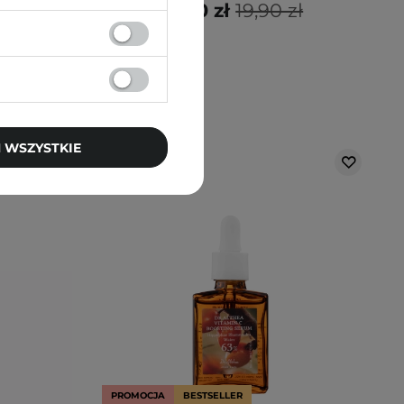
 zł
17,90 zł
19,90 zł
 WSZYSTKIE
PROMOCJA
BESTSELLER