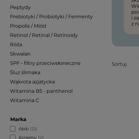
sku
Wię
Peptydy
po
Prebiotyki / Probiotyki / Fermenty
i z
z n
Propolis / Miód
Retinol / Retinal / Retinoidy
Róża
Skwalan
SPF - filtry przeciwsłoneczne
Sortuj
Śluz ślimaka
Wąkrota azjatycka
Witamina B5 - panthenol
Witamina C
Marka
Abib
21
Acnemy
2