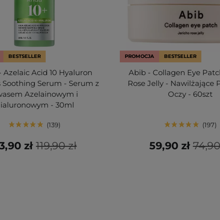
BESTSELLER
PROMOCJA
BESTSELLER
 Azelaic Acid 10 Hyaluron
Abib - Collagen Eye Patc
 Soothing Serum - Serum z
Rose Jelly - Nawilżające 
asem Azelainowym i
Oczy - 60szt
ialuronowym - 30ml
139
197
3,90 zł
119,90 zł
59,90 zł
74,90