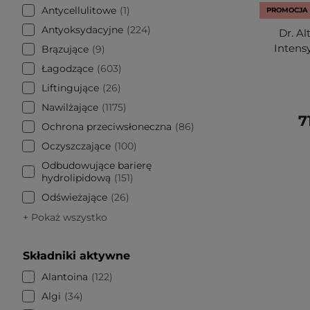
Antycellulitowe
1
PROMOCJA
Antyoksydacyjne
224
Dr. Al
Intens
Brązujące
9
Łagodzące
603
Liftingujące
26
Nawilżające
1175
7
Ochrona przeciwsłoneczna
86
Oczyszczające
100
Odbudowujące barierę
hydrolipidową
151
Odświeżające
26
+ Pokaż wszystko
Składniki aktywne
Alantoina
122
Algi
34