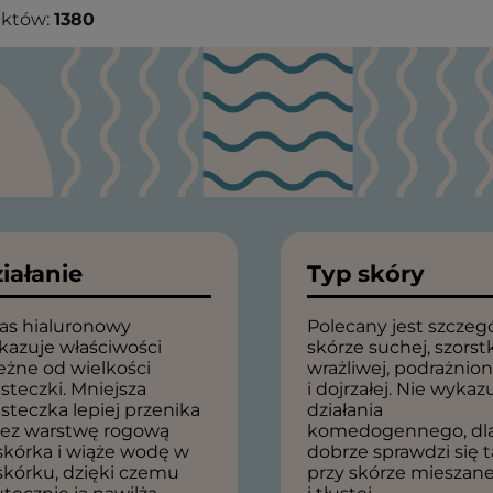
uktów:
1380
iałanie
Typ skóry
as hialuronowy
Polecany jest szczeg
kazuje właściwości
skórze suchej, szorstk
eżne od wielkości
wrażliwej, podrażnion
steczki. Mniejsza
i dojrzałej. Nie wykaz
steczka lepiej przenika
działania
zez warstwę rogową
komedogennego, dl
skórka i wiąże wodę w
dobrze sprawdzi się 
skórku, dzięki czemu
przy skórze mieszane