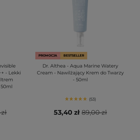
PROMOCJA
BESTSELLER
nvisible
Dr. Althea - Aqua Marine Watery
+ - Lekki
Cream - Nawilżający Krem do Twarzy
iltrem
- 50ml
 50ml
53
 zł
53,40 zł
89,00 zł