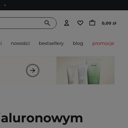
0,00 zł
i
nowości
bestsellery
blog
promocje
ialuronowym