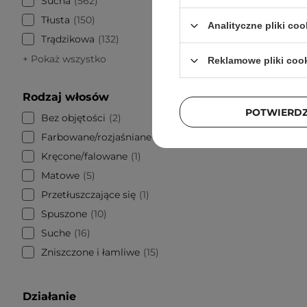
Sucha
562
8
Tłusta
150
Analityczne pliki coo
Trądzikowa
132
+ Pokaż wszystko
Reklamowe pliki coo
Rodzaj włosów
POTWIERD
Bez objętości
2
Farbowane/rozjaśniane
3
Kręcone/falowane
1
Matowe
5
Przetłuszczające się
1
Spuszone
10
Suche
16
Zniszczone i łamliwe
15
Działanie