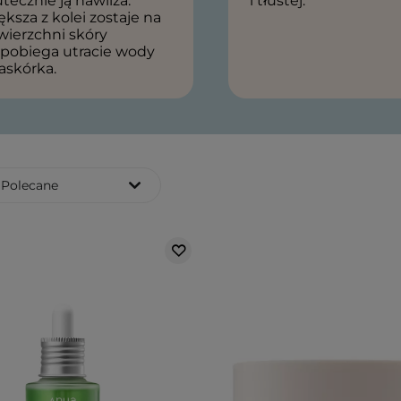
tecznie ją nawilża.
i tłustej.
ksza z kolei zostaje na
wierzchni skóry
apobiega utracie wody
askórka.
Polecane