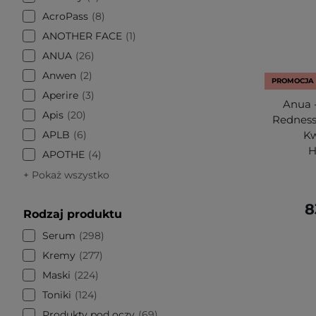
AcroPass
8
ANOTHER FACE
1
ANUA
26
Anwen
2
PROMOCJA
Aperire
3
Anua -
Apis
20
Redness
APLB
6
Kw
H
APOTHE
4
+ Pokaż wszystko
8
Rodzaj produktu
Serum
298
Kremy
277
Maski
224
Toniki
124
Produkty pod oczy
69