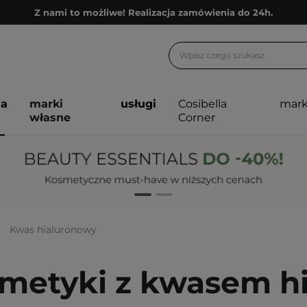
Z nami to możliwe! Realizacja zamówienia do 24h.
Poleć nas i zyskaj jeszcze więcej punktów
Zapisz się na newsletter pełen porad
Bezpłatne konsultacje kosmetologiczne
ja
marki
usługi
Cosibella
mark
Z nami to możliwe! Realizacja zamówienia do 24h.
własne
Corner
Poleć nas i zyskaj jeszcze więcej punktów
Zapisz się na newsletter pełen porad
Kwas hialuronowy
metyki z kwasem h