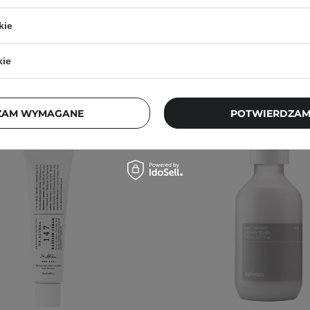
3,30 zł
119,00 zł
64,40 zł
99,00
kie
kie
ZAM WYMAGANE
POTWIERDZAM