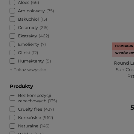
Aloes
66
Aminokwasy
75
Bakuchiol
15
Ceramidy
215
Ekstrakty
462
Emolienty
7
PROMOCJA
Glinki
12
WYBÓR KO
Humektanty
9
Round La
Sun Cr
+ Pokaż wszystko
Pr
Produkty
Bez kompozycji
zapachowych
135
5
Cruelty free
437
Koreańskie
962
Naturalne
146