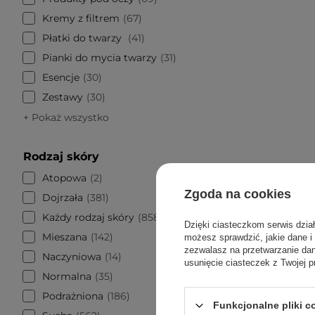
Kremy z filtrem
67
Płatki do twarzy
41
Pianki do mycia twarzy
31
Esencje
30
Zestawy
30
+ Pokaż wszystko
Rodzaj skóry
Atopowa
2
Zgoda na cookies
Dojrzała
381
PROMOCJA
Każdy rodzaj skóry
858
Dzięki ciasteczkom serwis dzia
Centell
Mieszana
142
możesz sprawdzić, jakie dane i
Reverse 
zezwalasz na przetwarzanie d
Naczyniowa
14
usunięcie ciasteczek z Twojej p
Normalna
35
Podrażniona
186
Funkcjonalne pliki 