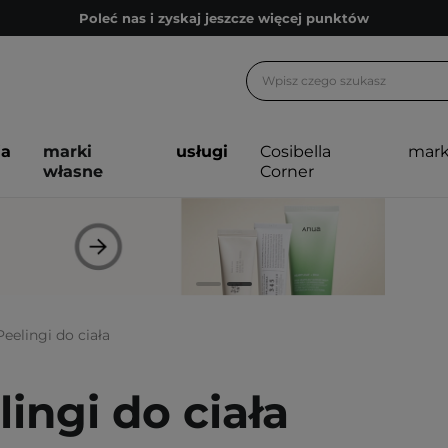
Poleć nas i zyskaj jeszcze więcej punktów
Zapisz się na newsletter pełen porad
Bezpłatne konsultacje kosmetologiczne
Z nami to możliwe! Realizacja zamówienia do 24h.
ja
marki
usługi
Cosibella
mark
Poleć nas i zyskaj jeszcze więcej punktów
własne
Corner
Zapisz się na newsletter pełen porad
Peelingi do ciała
lingi do ciała