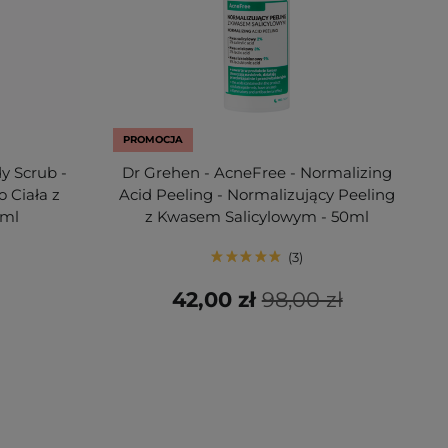
PROMOCJA
y Scrub -
Dr Grehen - AcneFree - Normalizing
 Ciała z
Acid Peeling - Normalizujący Peeling
0ml
z Kwasem Salicylowym - 50ml
3
42,00 zł
98,00 zł