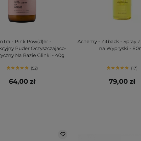
nTra - Pink Pow(d)er -
Acnemy - Zitback - Spray Z
kcyjny Puder Oczyszczająco-
na Wypryski - 80
czny Na Bazie Glinki - 40g
52
17
64,00 zł
79,00 zł