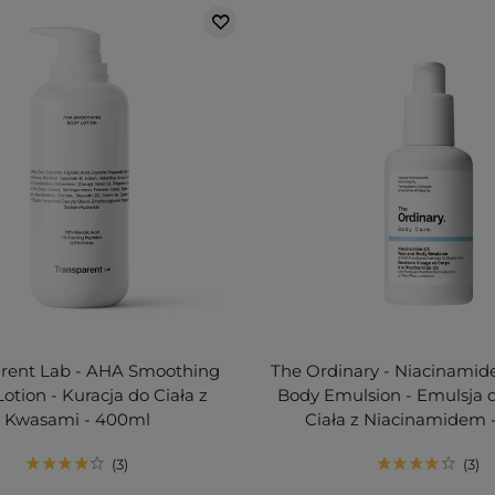
rent Lab - AHA Smoothing
The Ordinary - Niacinamid
otion - Kuracja do Ciała z
Body Emulsion - Emulsja d
Kwasami - 400ml
Ciała z Niacinamidem 
3
3