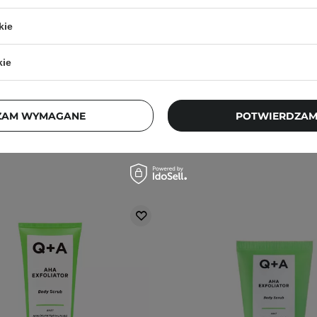
 - Cukrowy Peeling do Ciała
La-Le - Peeling do Ciała - 
owe Peonie, Poprawiający
kie
rążenie Skóry - 200g
kie
3
3
39,00 zł
24,50 zł
35,00
ZAM WYMAGANE
POTWIERDZAM