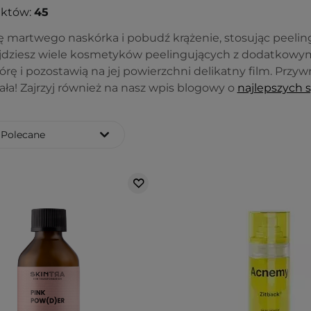
uktów:
45
ę martwego naskórka i pobudź krążenie, stosując peelingi
ajdziesz wiele kosmetyków peelingujących z dodatkowy
rę i pozostawią na jej powierzchni delikatny film. Przywr
ała! Zajrzyj również na nasz wpis blogowy o
najlepszych 
Polecane