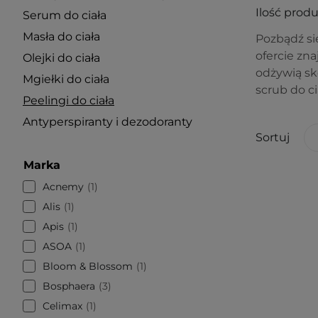
Ilość prod
Serum do ciała
Masła do ciała
Pozbądź si
ofercie zn
Olejki do ciała
odżywią skó
Mgiełki do ciała
scrub do ci
Peelingi do ciała
Antyperspiranty i dezodoranty
Sortuj
Marka
Acnemy
1
Alis
1
Apis
1
ASOA
1
Bloom & Blossom
1
Bosphaera
3
Celimax
1