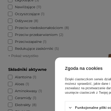
Nawilżające
11
Oczyszczające
1
Odżywcze
8
Przeciw niedoskonałościom
8
Przeciw przebarwieniom
2
Przeciwzapalne
1
Redukujące zaskórniki
5
+ Pokaż wszystko
Zgoda na cookies
Składniki aktywne
Alantoina
1
Dzięki ciasteczkom serwis dzia
Aloes
1
możesz sprawdzić, jakie dane i
zezwalasz na przetwarzanie d
Aminokwasy
1
usunięcie ciasteczek z Twojej p
Ceramidy
1
Ekstrakty
8
Funkcjonalne pliki 