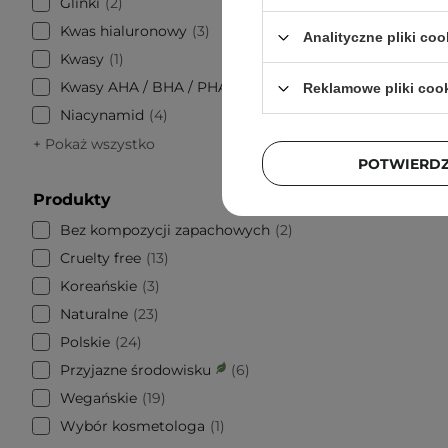
Glinki
2
Bosphaera
Kwas hialuronowy
3
Fiolet
Analityczne pliki coo
K
Kwasy
1
Kwasy AHA / BHA / PHA
14
Reklamowe pliki coo
Niacynamid
4
+ Pokaż wszystko
POTWIERD
Produkty
Bez kompozycji zapachowych
2
Cruelty free
13
Koreańskie
3
Naturalne
23
Polskie
24
Przyjazne środowisku
6
Wegańskie
19
Wybór kosmetologa
1