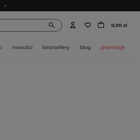
0,00 zł
i
nowości
bestsellery
blog
promocje