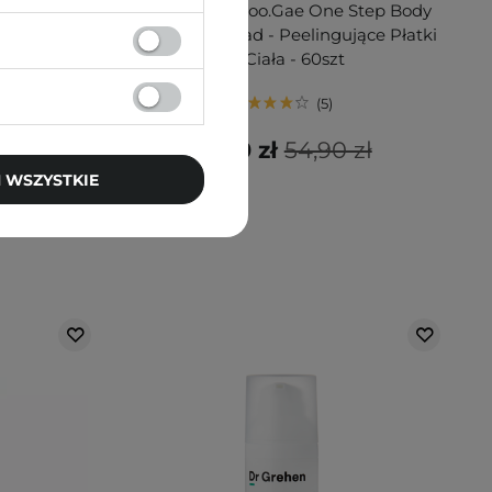
Róża - 120ml
Celimax - Ji.Woo.Gae One Step Body
Brightening Pad - Peelingujące Płatki
do Ciała - 60szt
5
 zł
41,20 zł
54,90 zł
 WSZYSTKIE