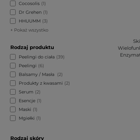
Cocosolis
1
Dr Grehen
1
HHUUMM
3
+ Pokaż wszystko
Ski
Rodzaj produktu
Wielofun
Enzymaty
Peelingi do ciała
39
Peelingi
6
Balsamy / Masła
2
Produkty z kwasami
2
Serum
2
Esencje
1
Maski
1
Mgiełki
1
Rodzaj skóry