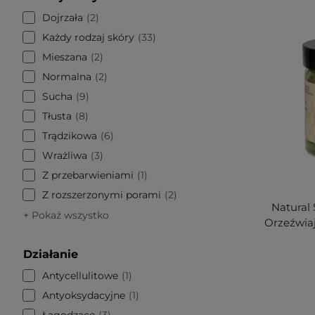
Dojrzała
2
Każdy rodzaj skóry
33
Mieszana
2
Normalna
2
Sucha
9
Tłusta
8
Trądzikowa
6
Wrażliwa
3
Z przebarwieniami
1
Z rozszerzonymi porami
2
Natural 
+ Pokaż wszystko
Orzeźwiaj
Działanie
Antycellulitowe
1
Antyoksydacyjne
1
Łagodzące
3