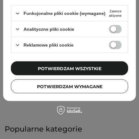
włosów. Cechuje je przede wszystkim:
Zawsze
Elastyczność i trwałość
Funkcjonalne pliki cookie (wymagane)
aktywne
Modne wzory
Wysokiej jakości materiały.
Analityczne pliki cookie
Czytaj więcej
Reklamowe pliki cookie
Zobacz również:
szampony do włosów suchych
,
odżywki
do włosów zniszczonych i suchych
,
maski do włosów
suchych
,
olejki do włosów
POTWIERDZAM WSZYSTKIE
Przeczytaj też:
Jak nawilżyć skórę głowy? Poradnik na
suchość i pieczenie skalpu
POTWIERDZAM WYMAGANE
Popularne kategorie