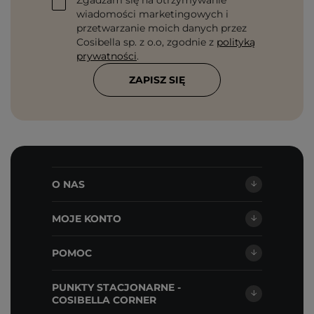
Zgadzam się na otrzymywanie
wiadomości marketingowych i
przetwarzanie moich danych przez
Cosibella sp. z o.o, zgodnie z
polityką
prywatności
.
ZAPISZ SIĘ
O NAS
MOJE KONTO
POMOC
PUNKTY STACJONARNE -
COSIBELLA CORNER