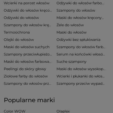
Wcierki na porost włosów
Odżywki do włosów farbowanych
Szampony do włosów
Odżywki do włosów kręconych
Odżywki do włosów
Maski do włosów kręconych
Żele do włosów
Szampony do włosów kręconych
Termoochrona
Maski do włosów
Olejki do włosów
Odżywki bez spłukiwania
Maski do włosów suchych
Szampony do włosów farbowanych
Szampony przeciwłupieżowe
Serum na końcówki włosów
Suche szampony
Maski do włosów farbowanych
Peelingi do skóry głowy
Maski do włosów wysokoporowatych
Ziołowe farby do włosów
Wcierki i płukanki do włosów
Szampony do włosów przetłuszczających się
Szampony przeciw wypadaniu włosów
Popularne marki
Color WOW
Olaplex