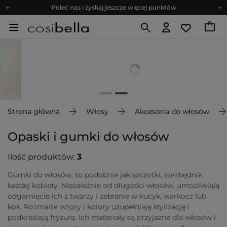
Poleć nas i zyskaj jeszcze więcej punktów
Zapisz się na newsletter pełen porad
Bezpłatne konsultacje kosmetologiczne
Z nami to możliwe! Realizacja zamówienia do 24h.
Poleć nas i zyskaj jeszcze więcej punktów
Zapisz się na newsletter pełen porad
Strona główna
Włosy
Akcesoria do włosów
Opaski i gumki do włosów
Ilość produktów:
3
Gumki do włosów, to podobnie jak szczotki, niezbędnik
każdej kobiety. Niezależnie od długości włosów, umożliwiają
odgarnięcie ich z twarzy i zebranie w kucyk, warkocz lub
kok. Rozmaite wzory i kolory uzupełniają stylizację i
podkreślają fryzurę. Ich materiały są przyjazne dla włosów i