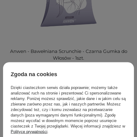
Anwen - Bawełniana Scrunchie - Czarna Gumka do
Włosów - 1szt.
13,00 zł
Zgoda na cookies
Dzięki ciasteczkom serwis działa poprawnie; możemy także
analizować ruch na stronie i prezentować Ci spersonalizowane
Opaski i gumki do włosów - wygoda i komfort
reklamy. Poniżej możesz sprawdzić, jakie dane i w jakim celu są
zbierane zarówno przez nas, jak i naszych partnerów. Możesz
Nie ma nic lepszego niż uczucie komfortu, gdy Twoje włosy
zdecydować też, czy i komu zezwalasz na przetwarzanie
są związane w sposób, który nie powoduje bólu ani
danych (poza wymaganymi danymi funkcjonalnymi). Zgodę
naciągania. Gumki i opaski dostępne w naszym sklepie są
możesz wycofać w dowolnym momencie poprzez usunięcie
zaprojektowane z myślą o optymalnym dopasowaniu,
ciasteczek z Twojej przeglądarki. Więcej informacji znajdziesz w
redukując jednocześnie ryzyko uszkodzenia delikatnych
Polityce prywatności
.