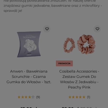
nie powodują powstawania zniszczeń. W naszej ofercie
znajdziesz gumki jedwabne, bawełniane oraz z mikrofibry -
sprawdź je!
PROMOCJA
Anwen - Bawełniana
Cosibella Accessories -
Scrunchie - Czarna
Zestaw Gumek Do
Gumka do Włosów - 1szt.
Włosów Z Jedwabiu -
Peachy Pink
9
1