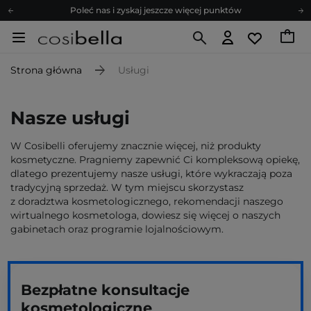
Poleć nas i zyskaj jeszcze więcej punktów
Zapisz się na newsletter pełen porad
Bezpłatne konsultacje kosmetologiczne
Strona główna
Usługi
Z nami to możliwe! Realizacja zamówienia do 24h.
Poleć nas i zyskaj jeszcze więcej punktów
Zapisz się na newsletter pełen porad
Nasze usługi
W Cosibelli oferujemy znacznie więcej, niż produkty
kosmetyczne. Pragniemy zapewnić Ci kompleksową opiekę,
dlatego prezentujemy nasze usługi, które wykraczają poza
tradycyjną sprzedaż. W tym miejscu skorzystasz
z doradztwa kosmetologicznego, rekomendacji naszego
wirtualnego kosmetologa, dowiesz się więcej o naszych
gabinetach oraz programie lojalnościowym.
Bezpłatne konsultacje
kosmetologiczne