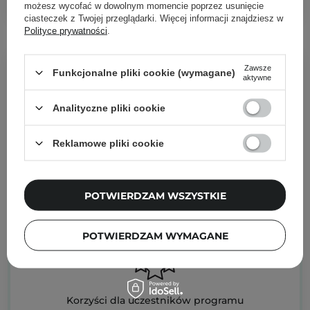
możesz wycofać w dowolnym momencie poprzez usunięcie
ciasteczek z Twojej przeglądarki. Więcej informacji znajdziesz w
Polityce prywatności
.
Program lojalnościowy
Zawsze
Funkcjonalne pliki cookie (wymagane)
aktywne
Analityczne pliki cookie
Reklamowe pliki cookie
POTWIERDZAM WSZYSTKIE
PRODUKTY ZA PUNKTY
POTWIERDZAM WYMAGANE
Korzyści dla uczestników programu