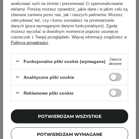
8,00 zł
/
szt.
analizować ruch na stronie i prezentować Ci spersonalizowane
reklamy. Poniżej możesz sprawdzić, jakie dane i w jakim celu są
zbierane zarówno przez nas, jak i naszych partnerów. Możesz
DODAJ DO KOSZYKA
zdecydować też, czy i komu zezwalasz na przetwarzanie
danych (poza wymaganymi danymi funkcjonalnymi). Zgodę
możesz wycofać w dowolnym momencie poprzez usunięcie
ciasteczek z Twojej przeglądarki. Więcej informacji znajdziesz w
Inni klienci sprawdzali również
Polityce prywatności
.
Zawsze
Funkcjonalne pliki cookie (wymagane)
aktywne
Analityczne pliki cookie
Reklamowe pliki cookie
POTWIERDZAM WSZYSTKIE
POTWIERDZAM WYMAGANE