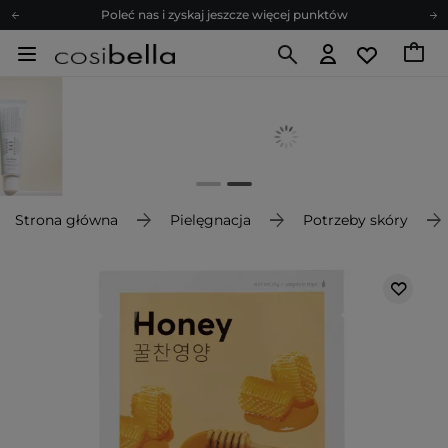
Poleć nas i zyskaj jeszcze więcej punktów
Zapisz się na newsletter pełen porad
Bezpłatne konsultacje kosmetologiczne
Z nami to możliwe! Realizacja zamówienia do 24h.
Poleć nas i zyskaj jeszcze więcej punktów
Zapisz się na newsletter pełen porad
Strona główna
Pielęgnacja
Potrzeby skóry