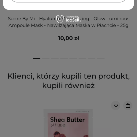
Some By Mi - Hyaluron Moisturizing - Glow Luminous
Ampoule Mask - Nawilżająca Maska w Płachcie - 25g
10,00 zł
Klienci, którzy kupili ten produkt,
kupili również