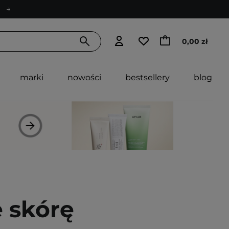
0,00 zł
marki
nowości
bestsellery
blog
 skórę