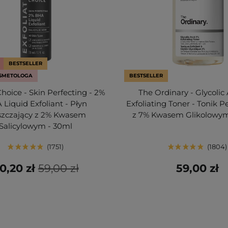
BESTSELLER
SMETOLOGA
BESTSELLER
Choice - Skin Perfecting - 2%
The Ordinary - Glycolic
Liquid Exfoliant - Płyn
Exfoliating Toner - Tonik P
szczający z 2% Kwasem
z 7% Kwasem Glikolowym
Salicylowym - 30ml
1751
1804
0,20 zł
59,00 zł
59,00 zł