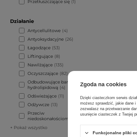
Przetłuszczające się
1
Działanie
Antycellulitowe
4
Antyoksydacyjne
26
Łagodzące
53
Liftingujące
8
Nawilżające
135
Oczyszczające
82
Odbudowujące barierę
Zgoda na cookies
hydrolipidową
4
Odświeżające
11
Dzięki ciasteczkom serwis dzia
możesz sprawdzić, jakie dane i
Odżywcze
13
zezwalasz na przetwarzanie d
Przeciw
usunięcie ciasteczek z Twojej p
niedoskonałościom
186
+ Pokaż wszystko
Funkcjonalne pliki 