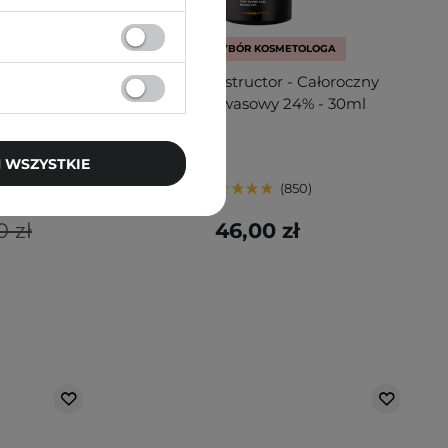
BESTSELLER
WYBÓR KOSMETOLOGA
ecting - 2%
SkinTra - Destructor - Całoroczny
- Płyn
Peeling Kwasowy 24% - 30ml
wasem
ml
 WSZYSTKIE
850
0 zł
46,00 zł