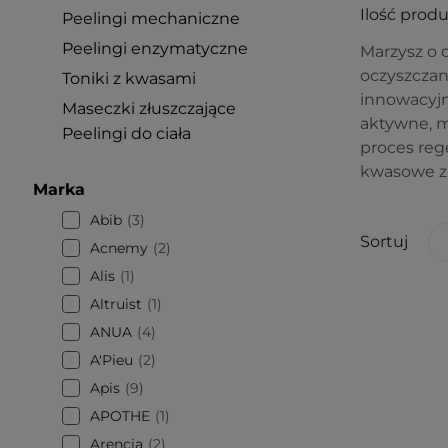
Ilość prod
Peelingi mechaniczne
Peelingi enzymatyczne
Marzysz o 
oczyszczan
Toniki z kwasami
innowacyjne
Maseczki złuszczające
aktywne, m
Peelingi do ciała
proces reg
kwasowe za
Marka
Abib
3
Sortuj
Acnemy
2
Alis
1
Altruist
1
ANUA
4
A'Pieu
2
Apis
9
APOTHE
1
Arencia
2