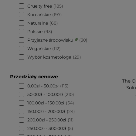
Cruelty free
185
Koreańskie
197
Naturalne
68
Polskie
93
Przyjazne środowisku
30
Wegańskie
112
Wybór kosmetologa
29
Przedziały cenowe
The Or
0.00zł - 50.00zł
115
Sol
50.00zł - 100.00zł
210
100.00zł - 150.00zł
54
150.00zł - 200.00zł
24
200.00zł - 250.00zł
11
250.00zł - 300.00zł
5