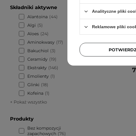
Składniki aktywne
PROMOCJA
Analityczne pliki coo
WYBÓR KO
Alantoina
44
Geek & G
Algi
5
Reklamowe pliki coo
z R
Aloes
24
Aminokwasy
17
POTWIERD
Bakuchiol
3
Ceramidy
19
Ekstrakty
146
7
Emolienty
1
Glinki
18
Kofeina
1
+ Pokaż wszystko
Produkty
Bez kompozycji
zapachowych
76