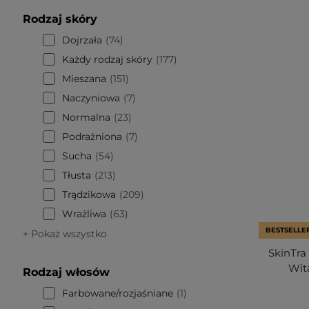
Rodzaj skóry
Dojrzała
74
Każdy rodzaj skóry
177
Mieszana
151
Naczyniowa
7
Normalna
23
Podrażniona
7
Sucha
54
Tłusta
213
Trądzikowa
209
Wrażliwa
63
BESTSELLE
+ Pokaż wszystko
SkinTra
Wit
Rodzaj włosów
Farbowane/rozjaśniane
1