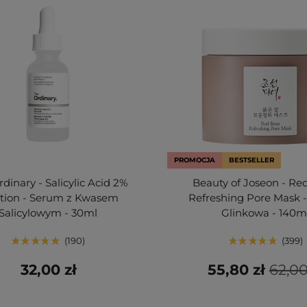
PROMOCJA
BESTSELLER
dinary - Salicylic Acid 2%
Beauty of Joseon - Re
ution - Serum z Kwasem
Refreshing Pore Mask 
Salicylowym - 30ml
Glinkowa - 140m
190
399
32,00 zł
55,80 zł
62,00