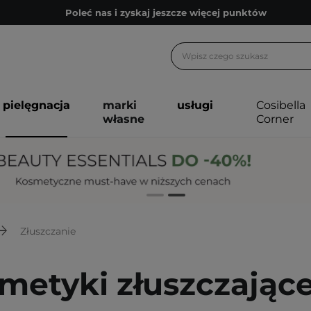
Poleć nas i zyskaj jeszcze więcej punktów
Zapisz się na newsletter pełen porad
Bezpłatne konsultacje kosmetologiczne
Z nami to możliwe! Realizacja zamówienia do 24h.
pielęgnacja
marki
usługi
Cosibella
Poleć nas i zyskaj jeszcze więcej punktów
własne
Corner
Zapisz się na newsletter pełen porad
Złuszczanie
metyki złuszczające