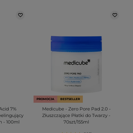
PROMOCJA
BESTSELLER
 Acid 7%
Medicube - Zero Pore Pad 2.0 -
eelingujący
Złuszczające Płatki do Twarzy -
 - 100ml
70szt/155ml