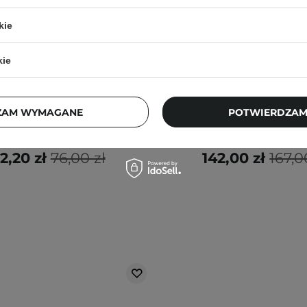
BESTSELLER
PROMOCJA
BESTSELLER
kie
SMETOLOGA
WYBÓR KOSMETOLOGA
orgeous - A-Game 5 - Serum
Paula's Choice - Skin Perf
kie
etinalem 0,05% - 30ml
BHA Liquid Exfoliant 
Złuszczający z 2% K
Salicylowym - 118
ZAM WYMAGANE
POTWIERDZAM
275
1751
2,20 zł
76,00 zł
142,00 zł
167,0