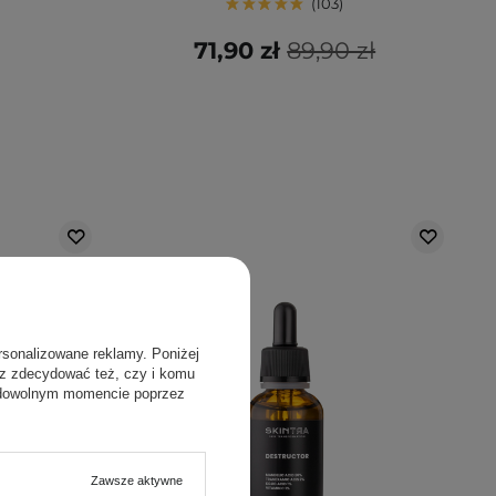
103
71,90 zł
89,90 zł
rsonalizowane reklamy. Poniżej
sz zdecydować też, czy i komu
 dowolnym momencie poprzez
Zawsze aktywne