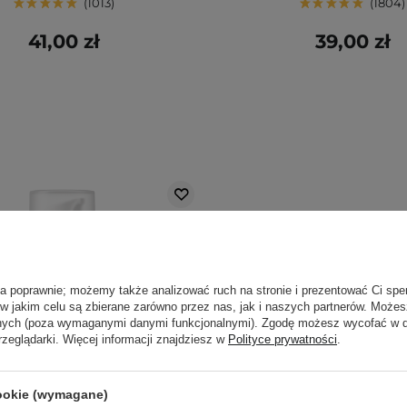
1013
1804
41,00 zł
39,00 zł
ła poprawnie; możemy także analizować ruch na stronie i prezentować Ci spe
 w jakim celu są zbierane zarówno przez nas, jak i naszych partnerów. Może
anych (poza wymaganymi danymi funkcjonalnymi). Zgodę możesz wycofać w
rzeglądarki. Więcej informacji znajdziesz w
Polityce prywatności
.
cookie (wymagane)