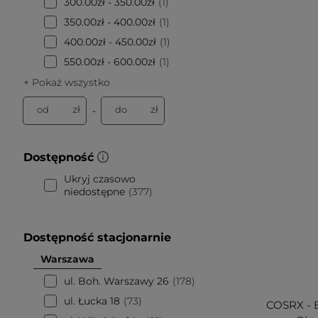
300.00zł - 350.00zł
1
350.00zł - 400.00zł
1
400.00zł - 450.00zł
1
550.00zł - 600.00zł
1
+ Pokaż wszystko
zł
zł
od
do
-
Dostępność
Ukryj czasowo
niedostępne
377
Dostępność stacjonarnie
Warszawa
ul. Boh. Warszawy 26
178
ul. Łucka 18
73
COSRX - 