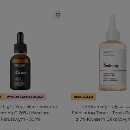
R
WYBÓR KOSMETOLOGA
BESTSELLER
 - Light Your Skin - Serum z
The Ordinary - Glycolic
aminą C 20% i Kwasem
Exfoliating Toner - Tonik P
Ferulowym - 30ml
z 7% Kwasem Glikolowym