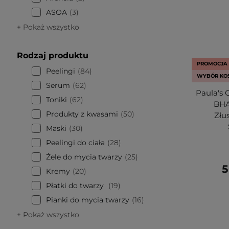
ASOA
3
+ Pokaż wszystko
Rodzaj produktu
PROMOCJA
Peelingi
84
WYBÓR KO
Serum
62
Paula's 
Toniki
62
BHA 
Produkty z kwasami
50
Złu
Maski
30
Peelingi do ciała
28
Żele do mycia twarzy
25
5
Kremy
20
Płatki do twarzy
19
Pianki do mycia twarzy
16
+ Pokaż wszystko