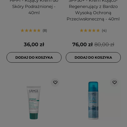
HPPI - Kojący Krem do
SPF50+ - Krem Kojąco-
Skóry Podrażnionej -
Regenerujący z Bardzo
40ml
Wysoką Ochroną
Przeciwsłoneczną - 40ml
8
4
36,00 zł
76,00 zł
80,00 zł
DODAJ DO KOSZYKA
DODAJ DO KOSZYKA