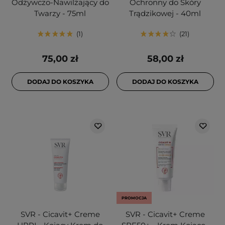
Odżywczo-Nawilżający do
Ochronny do Skóry
Twarzy - 75ml
Trądzikowej - 40ml
1
21
75,00 zł
58,00 zł
DODAJ DO KOSZYKA
DODAJ DO KOSZYKA
PROMOCJA
SVR - Cicavit+ Creme
SVR - Cicavit+ Creme