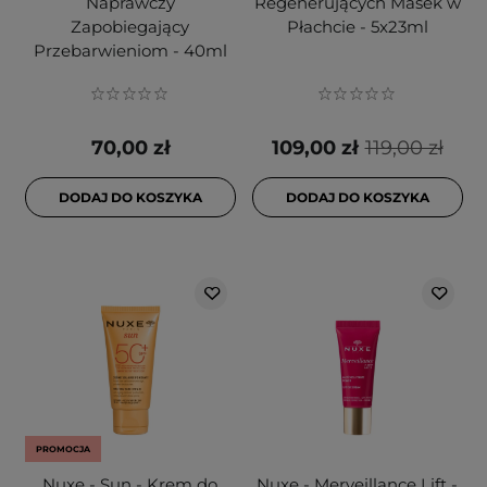
Naprawczy
Regenerujących Masek w
Zapobiegający
Płachcie - 5x23ml
Przebarwieniom - 40ml
70,00 zł
109,00 zł
119,00 zł
DODAJ DO KOSZYKA
DODAJ DO KOSZYKA
PROMOCJA
Nuxe - Sun - Krem do
Nuxe - Merveillance Lift -