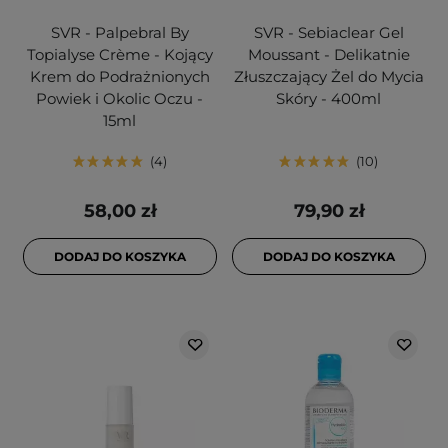
SVR - Palpebral By
SVR - Sebiaclear Gel
Topialyse Crème - Kojący
Moussant - Delikatnie
Krem do Podrażnionych
Złuszczający Żel do Mycia
Powiek i Okolic Oczu -
Skóry - 400ml
15ml
4
10
58,00 zł
79,90 zł
DODAJ DO KOSZYKA
DODAJ DO KOSZYKA