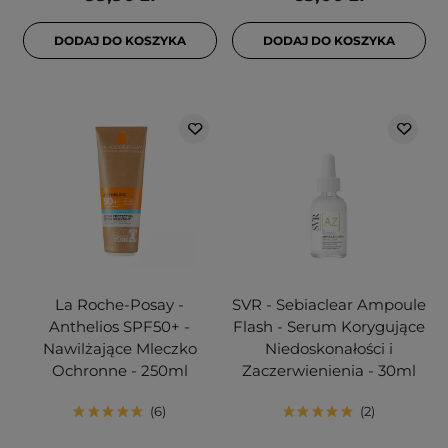
DODAJ DO KOSZYKA
DODAJ DO KOSZYKA
La Roche-Posay -
SVR - Sebiaclear Ampoule
Anthelios SPF50+ -
Flash - Serum Korygujące
Nawilżające Mleczko
Niedoskonałości i
Ochronne - 250ml
Zaczerwienienia - 30ml
6
2