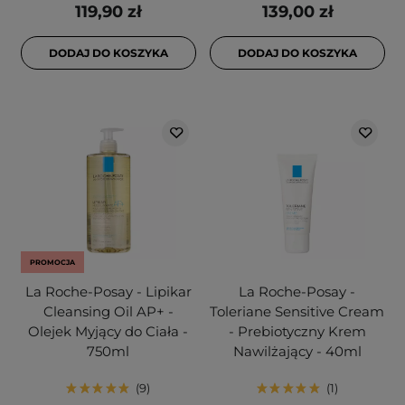
119,90 zł
139,00 zł
DODAJ DO KOSZYKA
DODAJ DO KOSZYKA
PROMOCJA
La Roche-Posay - Lipikar
La Roche-Posay -
Cleansing Oil AP+ -
Toleriane Sensitive Cream
Olejek Myjący do Ciała -
- Prebiotyczny Krem
750ml
Nawilżający - 40ml
9
1