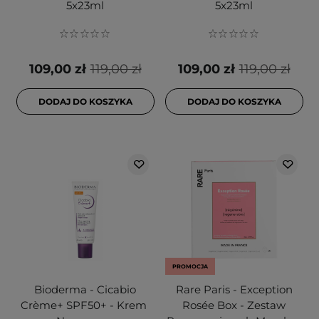
5x23ml
5x23ml
109,00 zł
119,00 zł
109,00 zł
119,00 zł
DODAJ DO KOSZYKA
DODAJ DO KOSZYKA
PROMOCJA
Bioderma - Cicabio
Rare Paris - Exception
Crème+ SPF50+ - Krem ​​
Rosée Box - Zestaw