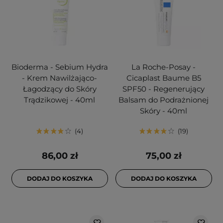
Bioderma - Sebium Hydra
La Roche-Posay -
- Krem Nawilżająco-
Cicaplast Baume B5
Łagodzący do Skóry
SPF50 - Regenerujący
Trądzikowej - 40ml
Balsam do Podrażnionej
Skóry - 40ml
4
19
86,00 zł
75,00 zł
DODAJ DO KOSZYKA
DODAJ DO KOSZYKA