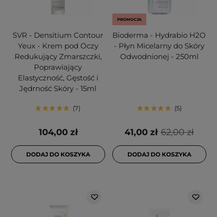
PROMOCJA
SVR - Densitium Contour
Bioderma - Hydrabio H2O
Yeux - Krem pod Oczy
- Płyn Micelarny do Skóry
Redukujący Zmarszczki,
Odwodnionej - 250ml
Poprawiający
Elastyczność, Gęstość i
Jędrność Skóry - 15ml
7
5
104,00 zł
41,00 zł
62,00 zł
DODAJ DO KOSZYKA
DODAJ DO KOSZYKA