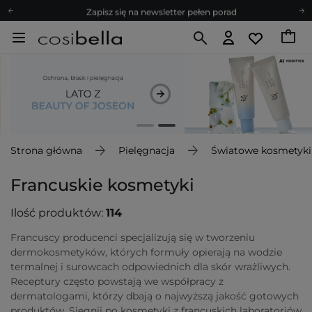
Zapisz się na newsletter pełen porad
Bezpłatne konsultacje kosmetologiczne
Z nami to możliwe! Realizacja zamówienia do 24h.
Poleć nas i zyskaj jeszcze więcej punktów
Zapisz się na newsletter pełen porad
Strona główna
Pielęgnacja
Światowe kosmetyki
Francuskie kosmetyki
Ilość produktów:
114
Francuscy producenci specjalizują się w tworzeniu
dermokosmetyków, których formuły opierają na wodzie
termalnej i surowcach odpowiednich dla skór wrażliwych.
Receptury często powstają we współpracy z
dermatologami, którzy dbają o najwyższą jakość gotowych
produktów. Sięgnij po kosmetyki z francuskich laboratoriów