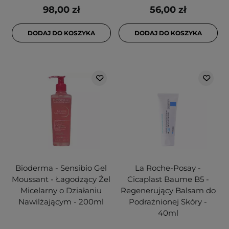
98,00 zł
56,00 zł
DODAJ DO KOSZYKA
DODAJ DO KOSZYKA
Bioderma - Sensibio Gel
La Roche-Posay -
Moussant - Łagodzący Żel
Cicaplast Baume B5 -
Micelarny o Działaniu
Regenerujący Balsam do
Nawilżającym - 200ml
Podrażnionej Skóry -
40ml