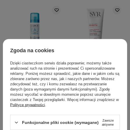
Zgoda na cookies
Uriage - Eau Thermale
SVR - Cicavit+ Creme
Dzięki ciasteczkom serwis działa poprawnie; możemy także
Spray - Woda Termalna -
HPPI - Kojący Krem do
analizować ruch na stronie i prezentować Ci spersonalizowane
50ml
Skóry Podrażnionej -
reklamy. Poniżej możesz sprawdzić, jakie dane i w jakim celu są
zbierane zarówno przez nas, jak i naszych partnerów. Możesz
100ml
zdecydować też, czy i komu zezwalasz na przetwarzanie
danych (poza wymaganymi danymi funkcjonalnymi). Zgodę
17
6
możesz wycofać w dowolnym momencie poprzez usunięcie
ciasteczek z Twojej przeglądarki. Więcej informacji znajdziesz w
Polityce prywatności
.
25,00 zł
89,00 zł
DODAJ DO KOSZYKA
DODAJ DO KOSZYKA
Zawsze
Funkcjonalne pliki cookie (wymagane)
aktywne