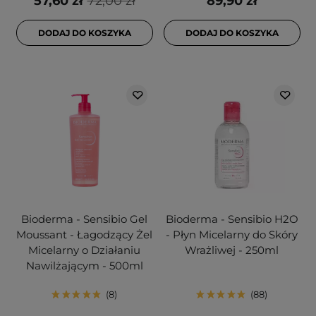
57,60 zł
72,00 zł
89,90 zł
DODAJ DO KOSZYKA
DODAJ DO KOSZYKA
Bioderma - Sensibio Gel
Bioderma - Sensibio H2O
Moussant - Łagodzący Żel
- Płyn Micelarny do Skóry
Micelarny o Działaniu
Wrażliwej - 250ml
Nawilżającym - 500ml
8
88