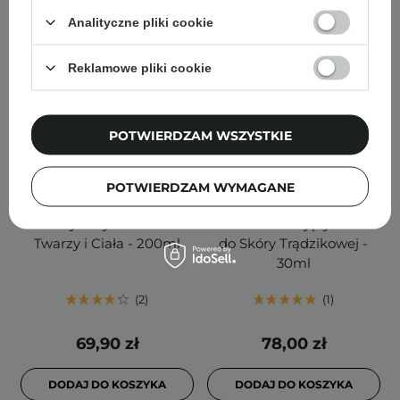
Analityczne pliki cookie
Reklamowe pliki cookie
POTWIERDZAM WSZYSTKIE
POTWIERDZAM WYMAGANE
SVR - Topialyse Creme -
Bioderma - Sebium
Odżywczy Krem do
Sensitive - Kojący Krem
Twarzy i Ciała - 200ml
do Skóry Trądzikowej -
30ml
2
1
69,90 zł
78,00 zł
DODAJ DO KOSZYKA
DODAJ DO KOSZYKA