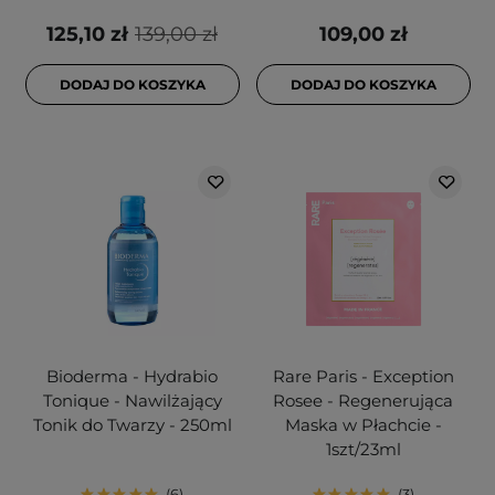
125,10 zł
139,00 zł
109,00 zł
DODAJ DO KOSZYKA
DODAJ DO KOSZYKA
Bioderma - Hydrabio
Rare Paris - Exception
Tonique - Nawilżający
Rosee - Regenerująca
Tonik do Twarzy - 250ml
Maska w Płachcie -
1szt/23ml
6
3