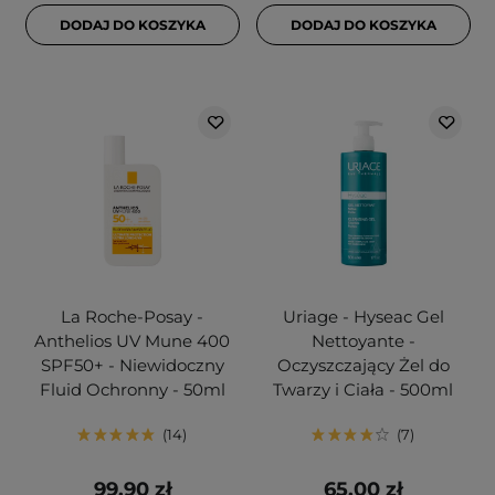
DODAJ DO KOSZYKA
DODAJ DO KOSZYKA
La Roche-Posay -
Uriage - Hyseac Gel
Anthelios UV Mune 400
Nettoyante -
SPF50+ - Niewidoczny
Oczyszczający Żel do
Fluid Ochronny - 50ml
Twarzy i Ciała - 500ml
14
7
99,90 zł
65,00 zł