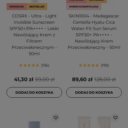
PROMOCJA
BESTSELLER
WYBÓR KOSMETOLOGA
COSRX - Ultra - Light
SKIN1004 - Madagascar
Invisible Sunscreen
Centella Hyalu-Cica
SPF50+/PA++++ - Lekki
Water-Fit Sun Serum
Nawilżający Krem z
SPF50+ PA++++ -
Filtrem
Nawilżający Krem
Przeciwsłonecznym -
Przeciwsłoneczny - 50ml
50ml
156
195
41,30 zł
59,00 zł
89,60 zł
128,00 zł
DODAJ DO KOSZYKA
DODAJ DO KOSZYKA