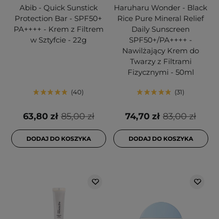
Abib - Quick Sunstick
Haruharu Wonder - Black
Protection Bar - SPF50+
Rice Pure Mineral Relief
PA++++ - Krem z Filtrem
Daily Sunscreen
w Sztyfcie - 22g
SPF50+/PA++++ -
Nawilżający Krem do
Twarzy z Filtrami
Fizycznymi - 50ml
40
31
63,80 zł
85,00 zł
74,70 zł
83,00 zł
DODAJ DO KOSZYKA
DODAJ DO KOSZYKA