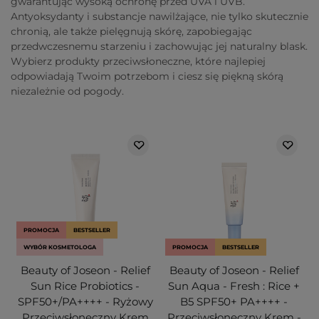
gwarantując wysoką ochronę przed UVA i UVB.
Antyoksydanty i substancje nawilżające, nie tylko skutecznie
chronią, ale także pielęgnują skórę, zapobiegając
przedwczesnemu starzeniu i zachowując jej naturalny blask.
Wybierz produkty przeciwsłoneczne, które najlepiej
odpowiadają Twoim potrzebom i ciesz się piękną skórą
niezależnie od pogody.
PROMOCJA
BESTSELLER
WYBÓR KOSMETOLOGA
PROMOCJA
BESTSELLER
Beauty of Joseon - Relief
Beauty of Joseon - Relief
Sun Rice Probiotics -
Sun Aqua - Fresh : Rice +
SPF50+/PA++++ - Ryżowy
B5 SPF50+ PA++++ -
Przeciwsłoneczny Krem
Przeciwsłoneczny Krem -