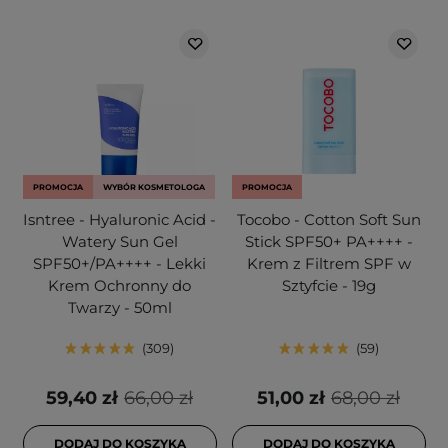
PROMOCJA
WYBÓR KOSMETOLOGA
PROMOCJA
Isntree - Hyaluronic Acid -
Tocobo - Cotton Soft Sun
Watery Sun Gel
Stick SPF50+ PA++++ -
SPF50+/PA++++ - Lekki
Krem z Filtrem SPF w
Krem Ochronny do
Sztyfcie - 19g
Twarzy - 50ml
309
59
59,40 zł
66,00 zł
51,00 zł
68,00 zł
DODAJ DO KOSZYKA
DODAJ DO KOSZYKA