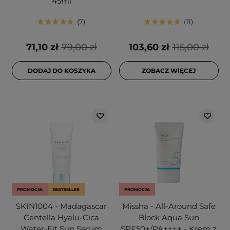
45ml
7
11
71,10 zł
79,00 zł
103,60 zł
115,00 zł
DODAJ DO KOSZYKA
ZOBACZ WIĘCEJ
PROMOCJA
BESTSELLER
PROMOCJA
SKIN1004 - Madagascar
Missha - All-Around Safe
Centella Hyalu-Cica
Block Aqua Sun
Water-Fit Sun Serum
SPF50+/PA++++ - Krem z