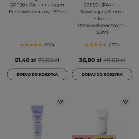
SPF50+ PA++++ - Krem
SPF50+/PA+++ -
Przeciwsłoneczny - 50ml
Nawilżający Krem z
Filtrem
Przeciwsłonecznym -
50ml
306
1531
51,40 zł
79,00 zł
36,80 zł
49,00 zł
DODAJ DO KOSZYKA
DODAJ DO KOSZYKA
PROMOCJA
BESTSELLER