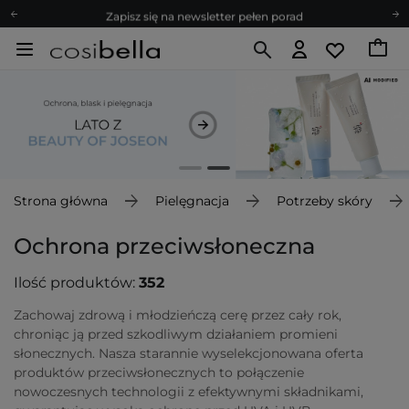
Zapisz się na newsletter pełen porad
Bezpłatne konsultacje kosmetologiczne
Z nami to możliwe! Realizacja zamówienia do 24h.
Poleć nas i zyskaj jeszcze więcej punktów
Zapisz się na newsletter pełen porad
Strona główna
Pielęgnacja
Potrzeby skóry
Ochrona przeciwsłoneczna
Ilość produktów:
352
Zachowaj zdrową i młodzieńczą cerę przez cały rok,
chroniąc ją przed szkodliwym działaniem promieni
słonecznych. Nasza starannie wyselekcjonowana oferta
produktów przeciwsłonecznych to połączenie
nowoczesnych technologii z efektywnymi składnikami,