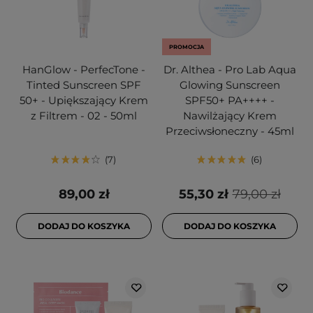
PROMOCJA
HanGlow - PerfecTone -
Dr. Althea - Pro Lab Aqua
Tinted Sunscreen SPF
Glowing Sunscreen
50+ - Upiększający Krem
SPF50+ PA++++ -
z Filtrem - 02 - 50ml
Nawilżający Krem
Przeciwsłoneczny - 45ml
7
6
89,00 zł
55,30 zł
79,00 zł
DODAJ DO KOSZYKA
DODAJ DO KOSZYKA