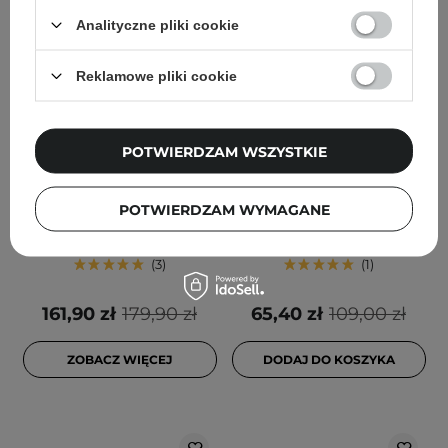
Analityczne pliki cookie
Reklamowe pliki cookie
W ZESTAWIE TANIEJ
PROMOCJA
Zestaw - Daily Glow Set -
Medicube - PDRN Pink
POTWIERDZAM WSZYSTKIE
50ml + 50ml + 34g
Tone Up Sun Cream
SPF50+ PA++++ -
Rozjaśniający Krem
POTWIERDZAM WYMAGANE
Przeciwsłoneczny - 50ml
3
1
161,90 zł
179,90 zł
65,40 zł
109,00 zł
ZOBACZ WIĘCEJ
DODAJ DO KOSZYKA