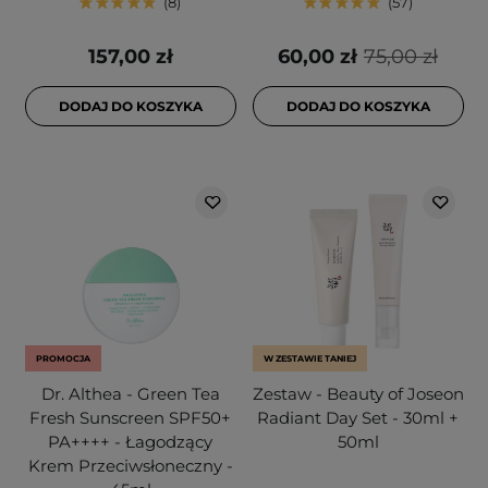
8
57
157,00 zł
60,00 zł
75,00 zł
DODAJ DO KOSZYKA
DODAJ DO KOSZYKA
PROMOCJA
W ZESTAWIE TANIEJ
Dr. Althea - Green Tea
Zestaw - Beauty of Joseon
Fresh Sunscreen SPF50+
Radiant Day Set - 30ml +
PA++++ - Łagodzący
50ml
Krem Przeciwsłoneczny -