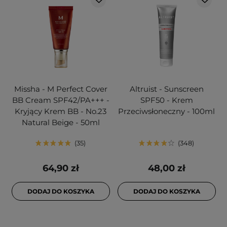
Missha - M Perfect Cover
Altruist - Sunscreen
BB Cream SPF42/PA+++ -
SPF50 - Krem
Kryjący Krem BB - No.23
Przeciwsłoneczny - 100ml
Natural Beige - 50ml
35
348
64,90 zł
48,00 zł
DODAJ DO KOSZYKA
DODAJ DO KOSZYKA