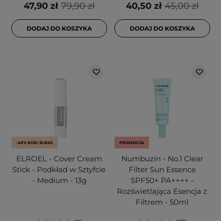
47,90 zł
79,90 zł
40,50 zł
45,00 zł
DODAJ DO KOSZYKA
DODAJ DO KOSZYKA
-45% KOD: ELR45
PROMOCJA
ELROEL - Cover Cream
Numbuzin - No.1 Clear
Stick - Podkład w Sztyfcie
Filter Sun Essence
- Medium - 13g
SPF50+ PA++++ -
Rozświetlająca Esencja z
Filtrem - 50ml