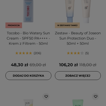
PROMOCJA
W ZESTAWIE TANIEJ
Tocobo - Bio Watery Sun
Zestaw - Beauty of Joseon
Cream - SPF50 PA++++ -
Sun Protection Duo -
Krem z Filtrem - 50ml
50ml + 50ml
206
5
48,30 zł
69,00 zł
106,20 zł
118,00 zł
DODAJ DO KOSZYKA
ZOBACZ WIĘCEJ