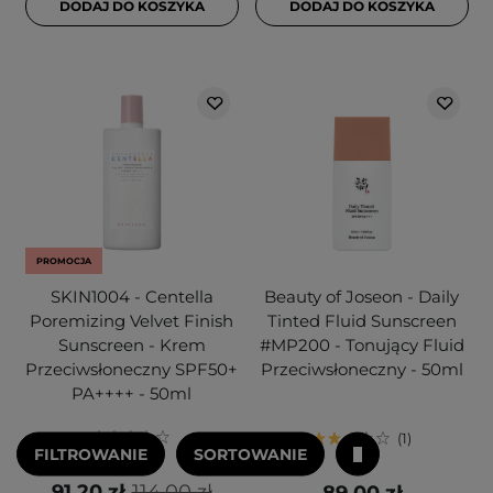
DODAJ DO KOSZYKA
DODAJ DO KOSZYKA
PROMOCJA
SKIN1004 - Centella
Beauty of Joseon - Daily
Poremizing Velvet Finish
Tinted Fluid Sunscreen
Sunscreen - Krem
#MP200 - Tonujący Fluid
Przeciwsłoneczny SPF50+
Przeciwsłoneczny - 50ml
PA++++ - 50ml
1
FILTROWANIE
SORTOWANIE
91,20 zł
114,00 zł