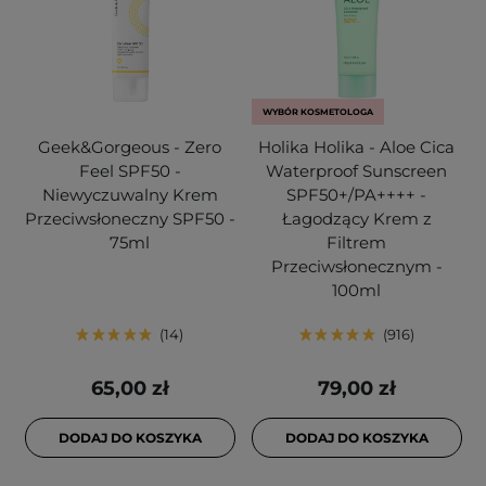
WYBÓR KOSMETOLOGA
Geek&Gorgeous - Zero
Holika Holika - Aloe Cica
Feel SPF50 -
Waterproof Sunscreen
Niewyczuwalny Krem
SPF50+/PA++++ -
Przeciwsłoneczny SPF50 -
Łagodzący Krem z
75ml
Filtrem
Przeciwsłonecznym -
100ml
14
916
65,00 zł
79,00 zł
DODAJ DO KOSZYKA
DODAJ DO KOSZYKA