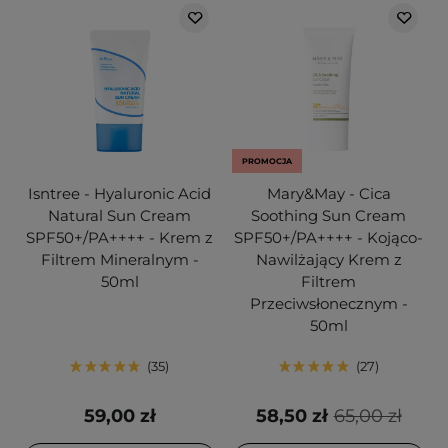
PROMOCJA
Isntree - Hyaluronic Acid
Mary&May - Cica
Natural Sun Cream
Soothing Sun Cream
SPF50+/PA++++ - Krem z
SPF50+/PA++++ - Kojąco-
Filtrem Mineralnym -
Nawilżający Krem z
50ml
Filtrem
Przeciwsłonecznym -
50ml
35
27
59,00 zł
58,50 zł
65,00 zł