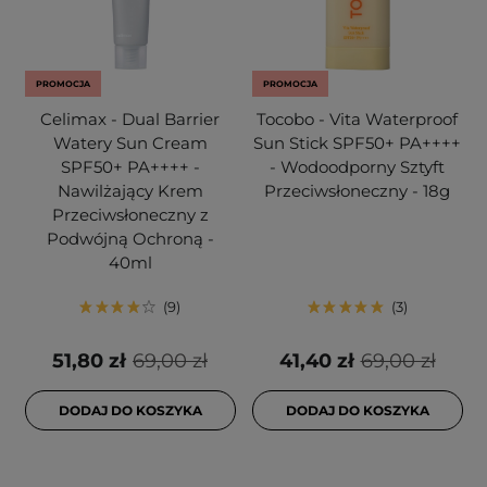
PROMOCJA
PROMOCJA
Celimax - Dual Barrier
Tocobo - Vita Waterproof
Watery Sun Cream
Sun Stick SPF50+ PA++++
SPF50+ PA++++ -
- Wodoodporny Sztyft
Nawilżający Krem
Przeciwsłoneczny - 18g
Przeciwsłoneczny z
Podwójną Ochroną -
40ml
9
3
51,80 zł
69,00 zł
41,40 zł
69,00 zł
DODAJ DO KOSZYKA
DODAJ DO KOSZYKA