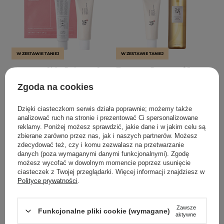
W ZESTAWIE TANIEJ
W ZESTAWIE TANIEJ
Zestaw - Skin Balance Set
Zestaw - Beauty of Joseon
- 50ml + 50ml + 34g
Cleansing & SPF Duo -
Zgoda na cookies
50ml + 210ml
Dzięki ciasteczkom serwis działa poprawnie; możemy także
6
3
analizować ruch na stronie i prezentować Ci spersonalizowane
reklamy. Poniżej możesz sprawdzić, jakie dane i w jakim celu są
183,60 zł
204,00 zł
109,80 zł
122,00 zł
zbierane zarówno przez nas, jak i naszych partnerów. Możesz
zdecydować też, czy i komu zezwalasz na przetwarzanie
danych (poza wymaganymi danymi funkcjonalnymi). Zgodę
ZOBACZ WIĘCEJ
ZOBACZ WIĘCEJ
możesz wycofać w dowolnym momencie poprzez usunięcie
ciasteczek z Twojej przeglądarki. Więcej informacji znajdziesz w
Polityce prywatności
.
Zawsze
Funkcjonalne pliki cookie (wymagane)
aktywne