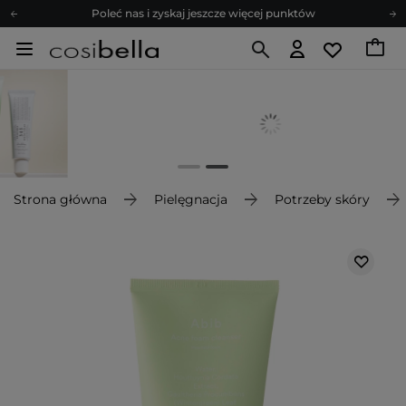
Poleć nas i zyskaj jeszcze więcej punktów
Zapisz się na newsletter pełen porad
Bezpłatne konsultacje kosmetologiczne
Z nami to możliwe! Realizacja zamówienia do 24h.
Poleć nas i zyskaj jeszcze więcej punktów
Zapisz się na newsletter pełen porad
Strona główna
Pielęgnacja
Potrzeby skóry