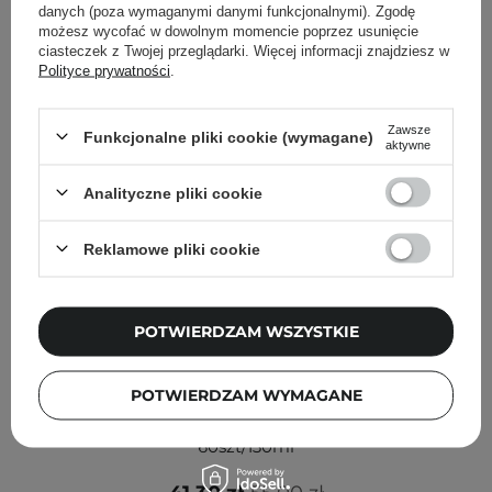
danych (poza wymaganymi danymi funkcjonalnymi). Zgodę
możesz wycofać w dowolnym momencie poprzez usunięcie
ciasteczek z Twojej przeglądarki. Więcej informacji znajdziesz w
Polityce prywatności
.
Zawsze
Funkcjonalne pliki cookie (wymagane)
aktywne
Analityczne pliki cookie
Reklamowe pliki cookie
POTWIERDZAM WSZYSTKIE
PROMOCJA
POTWIERDZAM WYMAGANE
VT Cosmetics - CICA Mild Toner Pad - Złuszczające
Płatki do Twarzy z Wąkrotą i Kwasem Salicylowym -
60szt/130ml