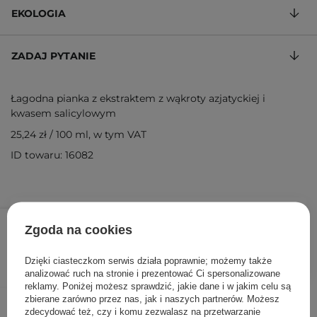
EKOLOGIA
ZADAJ PYTANIE
Łagodna pianka z ekstraktem z wąkroty azjatyckiej i
kwasem salicylowym
25,24 zł
/
100 ml
, w tym VAT
ID towaru: 16082
42,90 zł
/
szt.
Zgoda na cookies
DODAJ DO KOSZYKA
Dzięki ciasteczkom serwis działa poprawnie; możemy także
analizować ruch na stronie i prezentować Ci spersonalizowane
reklamy. Poniżej możesz sprawdzić, jakie dane i w jakim celu są
zbierane zarówno przez nas, jak i naszych partnerów. Możesz
Inni klienci sprawdzali również
zdecydować też, czy i komu zezwalasz na przetwarzanie