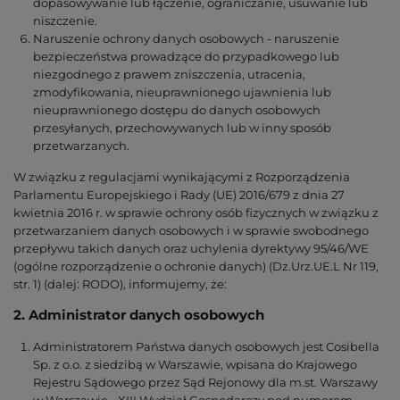
dopasowywanie lub łączenie, ograniczanie, usuwanie lub
niszczenie.
Naruszenie ochrony danych osobowych - naruszenie
bezpieczeństwa prowadzące do przypadkowego lub
niezgodnego z prawem zniszczenia, utracenia,
zmodyfikowania, nieuprawnionego ujawnienia lub
nieuprawnionego dostępu do danych osobowych
przesyłanych, przechowywanych lub w inny sposób
przetwarzanych.
W związku z regulacjami wynikającymi z Rozporządzenia
Parlamentu Europejskiego i Rady (UE) 2016/679 z dnia 27
kwietnia 2016 r. w sprawie ochrony osób fizycznych w związku z
przetwarzaniem danych osobowych i w sprawie swobodnego
przepływu takich danych oraz uchylenia dyrektywy 95/46/WE
(ogólne rozporządzenie o ochronie danych) (Dz.Urz.UE.L Nr 119,
str. 1) (dalej: RODO), informujemy, że:
2. Administrator danych osobowych
Administratorem Państwa danych osobowych jest Cosibella
Sp. z o.o. z siedzibą w Warszawie, wpisana do Krajowego
Rejestru Sądowego przez Sąd Rejonowy dla m.st. Warszawy