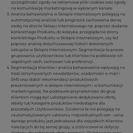
szczególności zgody na reklamowe pliki cookies oraz zgody
na komunikację marketingową w wybranym kanale.
Analiza behawioralna w Sklepie Internetowym polegają na
automatycznej analizie lub prognozie zachowania danej
osoby na stronie Sklepu Internetowego np. poprzez dodanie
konkretnego Produktu do koszyka, przeglądanie strony
konkretnego Produktu w Sklepie Internetowym, czy też
poprzez analizę dotychczasowej historii dokonanych
zakupów w Sklepie Internetowym. Segmentacja to proces
grupowania użytkowników lub klientów na podstawie ich
wspólnych cech, zachowań lub preferencji.
Segmentacja klientów i analiza behawioralna wpływają na
treść otrzymywanych newsletterów, wiadomości e-mail i
SMS oraz dobór rekomendacji produktowych
prezentowanych w sklepie internetowym i w komunikacji
marketingowej. Na podstawie przynależności do grup
Klientom mogą być udostępniane dedykowane oferty,
rabaty lub kategorie produktów niedostępne dla
pozostałych Użytkowników. Działania te nie polegają na
zautomatyzowanym ustalaniu indywidualnych cen - cena
danego produktu jest jednakowa dla wszystkich Klientów
należących do tej samej grupy, a zróżnicowanie dotyczy
dostępu do wybranych ofert i promocji. Podstawowa cena