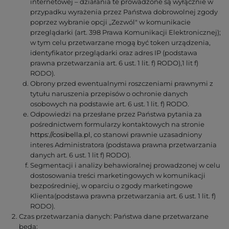
internetowej – działania te prowadzone są wyłącznie w
przypadku wyrażenia przez Państwa dobrowolnej zgody
poprzez wybranie opcji „Zezwól" w komunikacie
przeglądarki (art. 398 Prawa Komunikacji Elektronicznej);
w tym celu przetwarzane mogą być token urządzenia,
identyfikator przeglądarki oraz adres IP (podstawa
prawna przetwarzania art. 6 ust. 1 lit. f) RODO),1 lit f)
RODO).
Obrony przed ewentualnymi roszczeniami prawnymi z
tytułu naruszenia przepisów o ochronie danych
osobowych na podstawie art. 6 ust. 1 lit. f) RODO.
Odpowiedzi na przesłane przez Państwa pytania za
pośrednictwem formularzy kontaktowych na stronie
https://cosibella.pl
, co stanowi prawnie uzasadniony
interes Administratora (podstawa prawna przetwarzania
danych art. 6 ust. 1 lit f) RODO).
Segmentacji i analizy behawioralnej prowadzonej w celu
dostosowania treści marketingowych w komunikacji
bezpośredniej, w oparciu o zgody marketingowe
Klienta(podstawa prawna przetwarzania art. 6 ust. 1 lit. f)
RODO).
Czas przetwarzania danych: Państwa dane przetwarzane
będą: