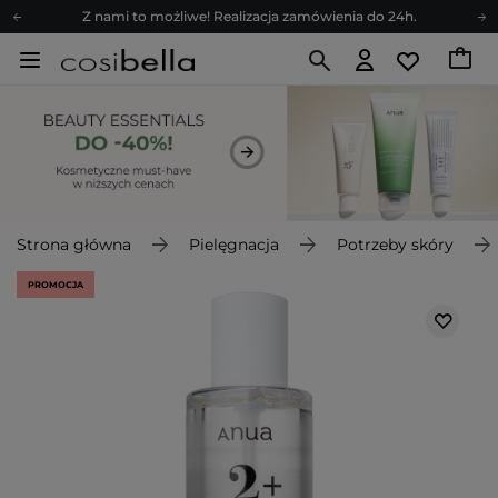
Z nami to możliwe! Realizacja zamówienia do 24h.
Poleć nas i zyskaj jeszcze więcej punktów
Zapisz się na newsletter pełen porad
Bezpłatne konsultacje kosmetologiczne
Z nami to możliwe! Realizacja zamówienia do 24h.
Poleć nas i zyskaj jeszcze więcej punktów
Zapisz się na newsletter pełen porad
Strona główna
Pielęgnacja
Potrzeby skóry
PROMOCJA