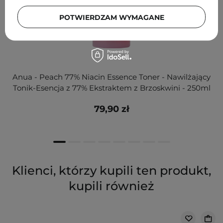
POTWIERDZAM WYMAGANE
Anua - Peach 77% Niacin Essence Toner - Nawilżający
Tonik-Esencja z 77% Ekstraktem z Brzoskwini - 250ml
79,90 zł
Klienci, którzy kupili ten produkt,
kupili również