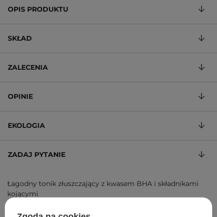
OPIS PRODUKTU
SKŁAD
ZALECENIA
OPINIE
EKOLOGIA
ZADAJ PYTANIE
Łagodny tonik złuszczający z kwasem BHA i składnikami
kojącymi
47,93 zł
/
100 ml
, w tym VAT
Zgoda na cookies