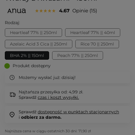
4.67
Opinie
15
Rodzaj:
Heartleaf 77% || 250ml
Heartleaf 77% || 40ml
Azelaic Acid 3 Cica || 250ml
Rice 70 || 250ml
BHA 2% || 150ml
Peach 77% || 250ml
Produkt dostępny
Możemy wysłać już:
dzisiaj!
Najtańsza przesyłka od: 4,99 zł.
Sprawdź
czas i koszt wysyłki.
Sprawdź
dostępność w punktach stacjonarnych
i
odbierz za darmo.
Najniższa cena w ciągu ostatnich 30 dni:
71,90 zł