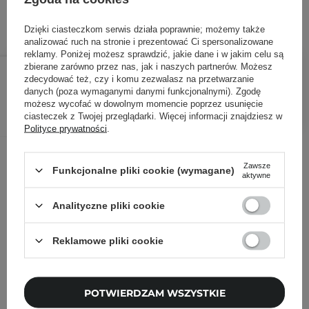
ID towaru: 20341
Dzięki ciasteczkom serwis działa poprawnie; możemy także
analizować ruch na stronie i prezentować Ci spersonalizowane
reklamy. Poniżej możesz sprawdzić, jakie dane i w jakim celu są
71,90 zł
89,90 zł
zbierane zarówno przez nas, jak i naszych partnerów. Możesz
/
szt.
zdecydować też, czy i komu zezwalasz na przetwarzanie
danych (poza wymaganymi danymi funkcjonalnymi). Zgodę
DODAJ DO KOSZYKA
możesz wycofać w dowolnym momencie poprzez usunięcie
ciasteczek z Twojej przeglądarki. Więcej informacji znajdziesz w
Polityce prywatności
.
Inni klienci sprawdzali również
Zawsze
Funkcjonalne pliki cookie (wymagane)
aktywne
Analityczne pliki cookie
Reklamowe pliki cookie
POTWIERDZAM WSZYSTKIE