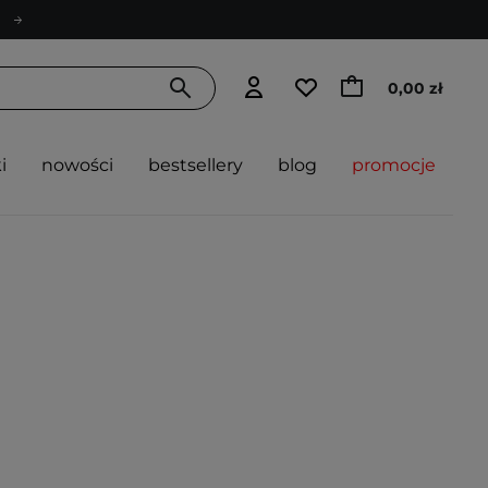
0,00 zł
i
nowości
bestsellery
blog
promocje