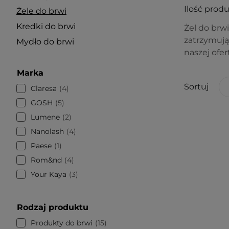
Ilość prod
Żele do brwi
Kredki do brwi
Żel do brw
zatrzymują
Mydło do brwi
naszej ofer
Marka
Sortuj
Claresa
4
GOSH
5
Lumene
2
Nanolash
4
Paese
1
Rom&nd
4
Your Kaya
3
Rodzaj produktu
Produkty do brwi
15