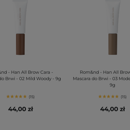
d - Han All Brow Cara -
Rom&nd - Han All Brow
do Brwi - 02 Mild Woody - 9g
Mascara do Brwi - 03 Mode
9g
15
15
44,00 zł
44,00 zł