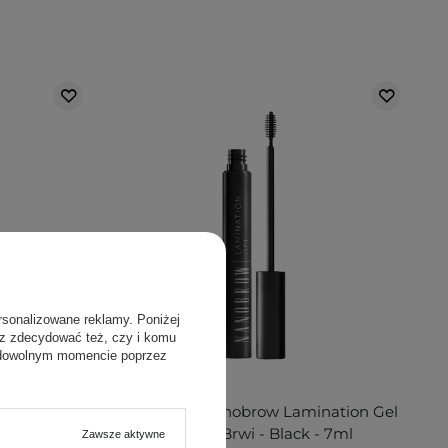
rsonalizowane reklamy. Poniżej
sz zdecydować też, czy i komu
 dowolnym momencie poprzez
nation Gel
Nanolash - Nanobrow Lamination Gel
 - 7ml
- Żel do Brwi - Black - 7ml
Zawsze aktywne