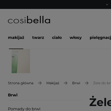
makijaż
twarz
ciało
włosy
pielęgnac
Strona główna
Makijaż
Brwi
Żele do br
Brwi
Żel
Pomady do brwi