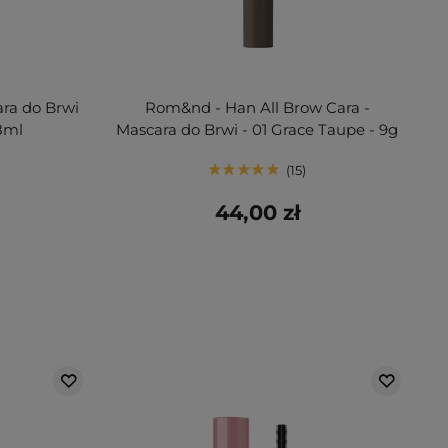
ara do Brwi
Rom&nd - Han All Brow Cara -
8ml
Mascara do Brwi - 01 Grace Taupe - 9g
15
44,00 zł