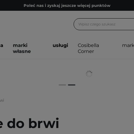
Poleć nas i zyskaj jeszcze więcej punktów
Zapisz się na newsletter pełen porad
Bezpłatne konsultacje kosmetologiczne
Z nami to możliwe! Realizacja zamówienia do 24h.
ja
marki
usługi
Cosibella
mark
Poleć nas i zyskaj jeszcze więcej punktów
własne
Corner
Zapisz się na newsletter pełen porad
wi
e do brwi