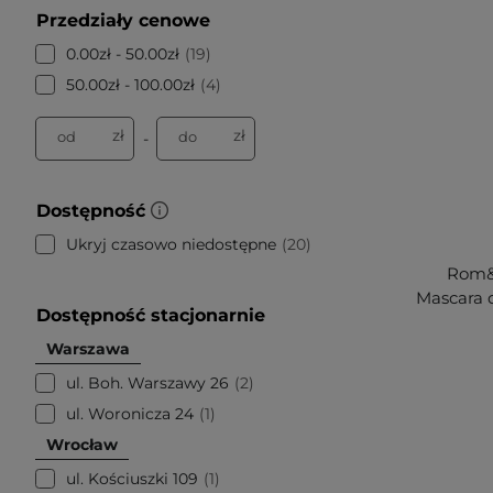
Przedziały cenowe
0.00zł - 50.00zł
19
50.00zł - 100.00zł
4
zł
zł
od
do
-
Dostępność
Ukryj czasowo niedostępne
20
Rom&n
Mascara 
Dostępność stacjonarnie
Warszawa
ul. Boh. Warszawy 26
2
ul. Woronicza 24
1
Wrocław
ul. Kościuszki 109
1