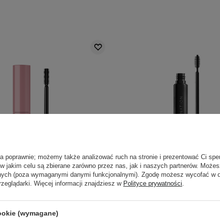
ła poprawnie; możemy także analizować ruch na stronie i prezentować Ci spe
 w jakim celu są zbierane zarówno przez nas, jak i naszych partnerów. Może
anych (poza wymaganymi danymi funkcjonalnymi). Zgodę możesz wycofać w
rzeglądarki. Więcej informacji znajdziesz w
Polityce prywatności
.
Like a Glue - Żel do Brwi - 02
Nanolash - Nanobrow Lami
Brown - 8g
- Żel do Brwi - Brown
cookie (wymagane)