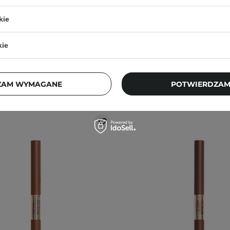
6
kie
69,90 zł
18,90 zł
kie
ZAM WYMAGANE
POTWIERDZAM