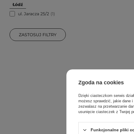
Łódź
ul. Jaracza 25/2
1
ZASTOSUJ FILTRY
Zgoda na cookies
Dzięki ciasteczkom serwis dzia
możesz sprawdzić, jakie dane i
zezwalasz na przetwarzanie d
usunięcie ciasteczek z Twojej p
Claresa - 
Funkcjonalne pliki 