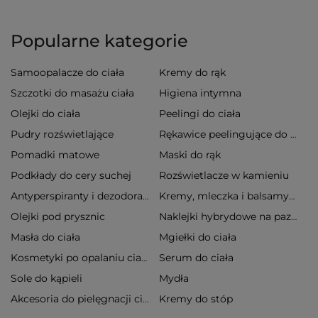
Popularne kategorie
Samoopalacze do ciała
Kremy do rąk
Szczotki do masażu ciała
Higiena intymna
Olejki do ciała
Peelingi do ciała
Pudry rozświetlające
Rękawice peelingujące do ciała
Pomadki matowe
Maski do rąk
Podkłady do cery suchej
Rozświetlacze w kamieniu
Antyperspiranty i dezodoranty
Kremy, mleczka i balsamy do ciała
Olejki pod prysznic
Naklejki hybrydowe na paznokcie
Masła do ciała
Mgiełki do ciała
Serum do ciała
Kosmetyki po opalaniu ciała
Sole do kąpieli
Mydła
Kremy do stóp
Akcesoria do pielęgnacji ciała