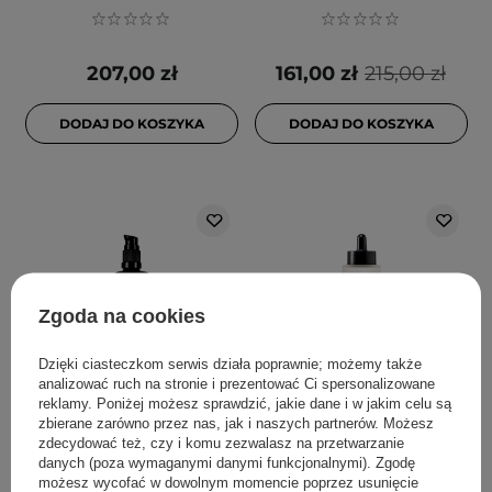
207,00 zł
161,00 zł
215,00 zł
DODAJ DO KOSZYKA
DODAJ DO KOSZYKA
Zgoda na cookies
Dzięki ciasteczkom serwis działa poprawnie; możemy także
PROMOCJA
analizować ruch na stronie i prezentować Ci spersonalizowane
reklamy. Poniżej możesz sprawdzić, jakie dane i w jakim celu są
ilapothecary - Beat the
La Bomba - La Rosa Body
zbierane zarówno przez nas, jak i naszych partnerów. Możesz
Blues Body Oil - Olejek do
& Massage Oil - Olejek do
zdecydować też, czy i komu zezwalasz na przetwarzanie
Ciała - 100ml
Ciała i Masażu - La Rosa
danych (poza wymaganymi danymi funkcjonalnymi). Zgodę
możesz wycofać w dowolnym momencie poprzez usunięcie
Body - 100ml