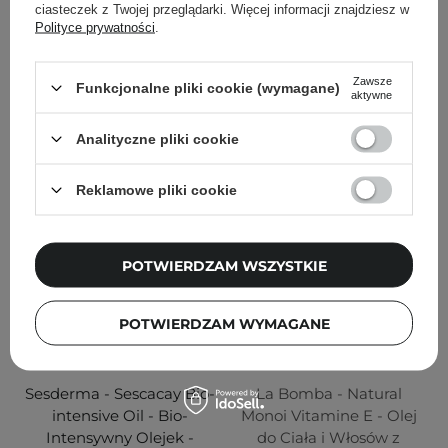
ciasteczek z Twojej przeglądarki. Więcej informacji znajdziesz w
Polityce prywatności
.
202,50 zł
225,00 zł
149,00 zł
Zawsze
Funkcjonalne pliki cookie (wymagane)
aktywne
DODAJ DO KOSZYKA
DODAJ DO KOSZYKA
Analityczne pliki cookie
Reklamowe pliki cookie
POTWIERDZAM WSZYSTKIE
POTWIERDZAM WYMAGANE
Sesderma - Sescacay Bio-
La Bomba - Natural
intensive Oil - Bio-
Monoi Vitamine E - Olej
Intensywny Olejek -
do Ciała i Włosów z