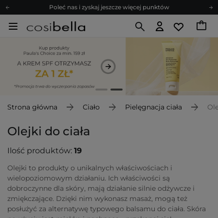
Poleć nas i zyskaj jeszcze więcej punktów
Zapisz się na newsletter pełen porad
Bezpłatne konsultacje kosmetologiczne
Z nami to możliwe! Realizacja zamówienia do 24h.
Poleć nas i zyskaj jeszcze więcej punktów
Zapisz się na newsletter pełen porad
Strona główna
Ciało
Pielęgnacja ciała
Ole
Olejki do ciała
Ilość produktów:
19
Olejki to produkty o unikalnych właściwościach i
wielopoziomowym działaniu. Ich właściwości są
dobroczynne dla skóry, mają działanie silnie odżywcze i
zmiękczające. Dzięki nim wykonasz masaż, mogą też
posłużyć za alternatywę typowego balsamu do ciała. Skóra