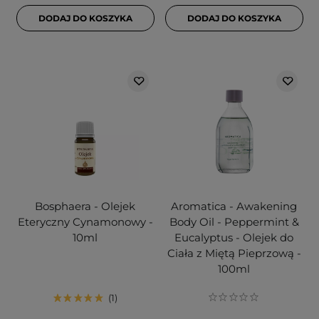
DODAJ DO KOSZYKA
DODAJ DO KOSZYKA
Bosphaera - Olejek
Aromatica - Awakening
Eteryczny Cynamonowy -
Body Oil - Peppermint &
10ml
Eucalyptus - Olejek do
Ciała z Miętą Pieprzową -
100ml
1