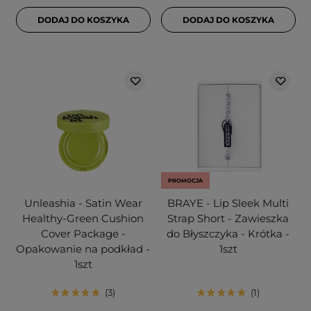
DODAJ DO KOSZYKA
DODAJ DO KOSZYKA
PROMOCJA
Unleashia - Satin Wear
BRAYE - Lip Sleek Multi
Healthy-Green Cushion
Strap Short - Zawieszka
Cover Package -
do Błyszczyka - Krótka -
Opakowanie na podkład -
1szt
1szt
3
1