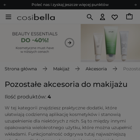
Poleć nas i zyskaj jeszcze więcej punktów
Zapisz się na newsletter pełen porad
Bezpłatne konsultacje kosmetologiczne
Z nami to możliwe! Realizacja zamówienia do 24h.
Poleć nas i zyskaj jeszcze więcej punktów
Zapisz się na newsletter pełen porad
Strona główna
Makijaż
Akcesoria
Pozosta
Pozostałe akcesoria do makijażu
Ilość produktów:
4
W tej kategorii znajdziesz praktyczne dodatki, które
ułatwiają codzienną aplikację kosmetyków i stanowią
uzupełnienie dla niektórych z nich. Są to między innymi
opakowania wielokrotnego użytku, które można uzupełnić
wkładami. Funkcjonalność odgrywa tutaj najważniejszą