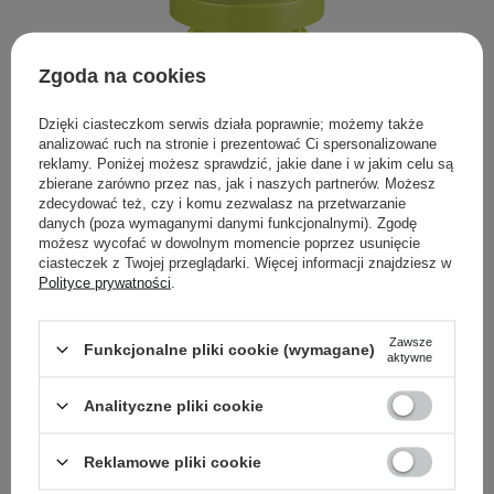
Zgoda na cookies
Dzięki ciasteczkom serwis działa poprawnie; możemy także
analizować ruch na stronie i prezentować Ci spersonalizowane
reklamy. Poniżej możesz sprawdzić, jakie dane i w jakim celu są
zbierane zarówno przez nas, jak i naszych partnerów. Możesz
zdecydować też, czy i komu zezwalasz na przetwarzanie
Unleashia - Satin Wear Healthy-Green Cushion Cover
danych (poza wymaganymi danymi funkcjonalnymi). Zgodę
Package - Opakowanie na podkład - 1szt
możesz wycofać w dowolnym momencie poprzez usunięcie
ciasteczek z Twojej przeglądarki. Więcej informacji znajdziesz w
45,00 zł
Polityce prywatności
.
Zawsze
Funkcjonalne pliki cookie (wymagane)
aktywne
Przeczytaj też:
Koreański tusz do rzęs - poznaj makijaż ze
wschodu
Analityczne pliki cookie
Reklamowe pliki cookie