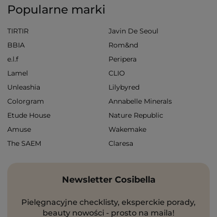
Popularne marki
TIRTIR
Javin De Seoul
BBIA
Rom&nd
e.l.f
Peripera
Lamel
CLIO
Unleashia
Lilybyred
Colorgram
Annabelle Minerals
Etude House
Nature Republic
Amuse
Wakemake
The SAEM
Claresa
Newsletter Cosibella
Pielęgnacyjne checklisty, eksperckie porady,
beauty nowości - prosto na maila!