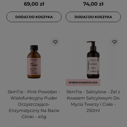
69,00 zł
74,00 zł
DODAJ DO KOSZYKA
DODAJ DO KOSZYKA
WYBÓR KOSMETOLOGA
SkinTra - Pink Pow(d)er -
SkinTra - Salicylove - Żel z
Wielofunkcyjny Puder
Kwasem Salicylowym Do
Oczyszczająco-
Mycia Twarzy i Ciała -
Enzymatyczny Na Bazie
250ml
Glinki - 40g