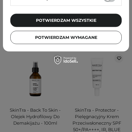
91
54
53,00 zł
48,00 zł
POTWIERDZAM WSZYSTKIE
DODAJ DO KOSZYKA
DODAJ DO KOSZYKA
POTWIERDZAM WYMAGANE
SkinTra - Back To Skin -
SkinTra - Protector -
Olejek Hydrofilowy Do
Pielęgnacyjny Krem
Demakijażu - 100ml
Przeciwsłoneczny SPF
50+/PA++++, IR, BLUE