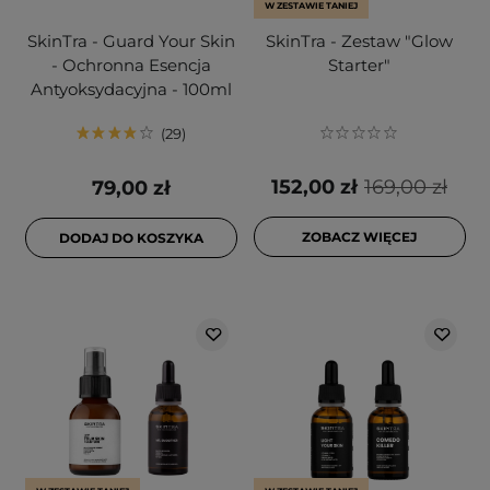
W ZESTAWIE TANIEJ
SkinTra - Guard Your Skin
SkinTra - Zestaw "Glow
- Ochronna Esencja
Starter"
Antyoksydacyjna - 100ml
29
152,00 zł
169,00 zł
79,00 zł
ZOBACZ WIĘCEJ
DODAJ DO KOSZYKA