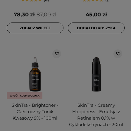
78,30 zł
87,00 zł
45,00 zł
ZOBACZ WIĘCEJ
DODAJ DO KOSZYKA
WYBÓR KOSMETOLOGA
SkinTra - Brightoner -
SkinTra - Creamy
Całoroczny Tonik
Happiness - Emulsja z
Kwasowy 9% - 100ml
Retinalem 0,1% w
Cyklodekstrynach - 30ml