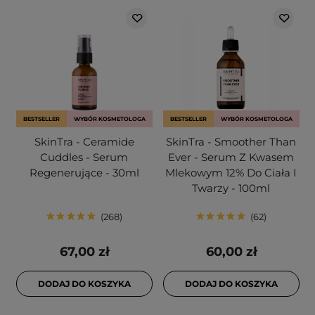
BESTSELLER
WYBÓR KOSMETOLOGA
BESTSELLER
WYBÓR KOSMETOLOGA
SkinTra - Ceramide
SkinTra - Smoother Than
Cuddles - Serum
Ever - Serum Z Kwasem
Regenerujące - 30ml
Mlekowym 12% Do Ciała I
Twarzy - 100ml
268
62
67,00 zł
60,00 zł
DODAJ DO KOSZYKA
DODAJ DO KOSZYKA