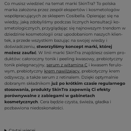
Co musisz wiedzieć na temat marki SkinTra? To polska
marka założona przez ze­spół ekspertów i kosmetologów
współpracujących ze sklepem Co­si­bel­la. Opierając się na
wiedzy, jaką zdobyliśmy podczas licznych kon­sul­ta­cji ko­
sme­to­lo­gicz­nych, przyglądając się najnowszym tren­dom w
dziedzinie kosmetologii oraz upodo­baniom naszych klien­
tek, a przede wszystkim bazując na swojej wiedzy i
doświadczeniu,
stworzyliśmy koncept marki, której
możesz zaufać
. W linii marki SkinTra znaj­dziesz osiem pro­
duk­tów: całoroczny tonik i peeling kwasowy, pre­bio­tycz­ny
to­nik pie­lę­gna­cyj­ny,
se­rum z
wi­ta­mi­ną C
i kwa­sem fe­ru­lo­
wym, prebiotyczny
krem
nawilżający
, prebiotyczny krem
odżywczy, a także se­rum z re­ti­nalem. Dzięki optymalnie
dobranym składnikom
już po krótkim czasie regularnego
stosowania, produkty SkinTra zapewnią Ci efekty
porównywalne z zabiegami w gabinetach
kosmetycznych
. Cera będzie czysta, świeża, gładka i
pozbawiona niedoskonałości.
Czytaj więcej