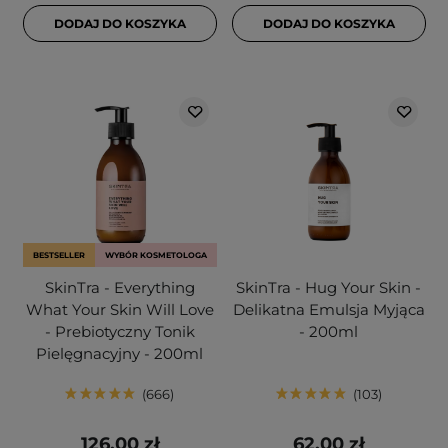
DODAJ DO KOSZYKA
DODAJ DO KOSZYKA
BESTSELLER
WYBÓR KOSMETOLOGA
SkinTra - Everything
SkinTra - Hug Your Skin -
What Your Skin Will Love
Delikatna Emulsja Myjąca
- Prebiotyczny Tonik
- 200ml
Pielęgnacyjny - 200ml
666
103
126,00 zł
62,00 zł