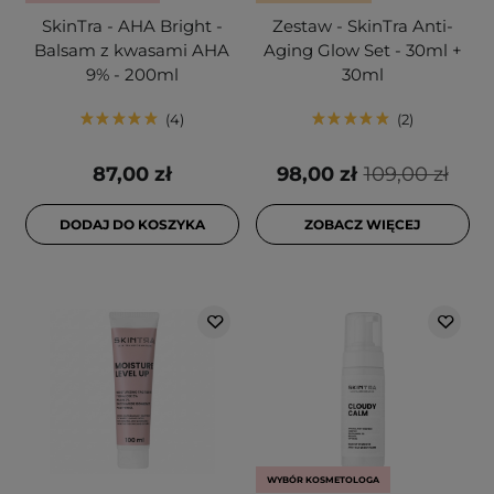
SkinTra - AHA Bright -
Zestaw - SkinTra Anti-
Balsam z kwasami AHA
Aging Glow Set - 30ml +
9% - 200ml
30ml
4
2
87,00 zł
98,00 zł
109,00 zł
DODAJ DO KOSZYKA
ZOBACZ WIĘCEJ
WYBÓR KOSMETOLOGA