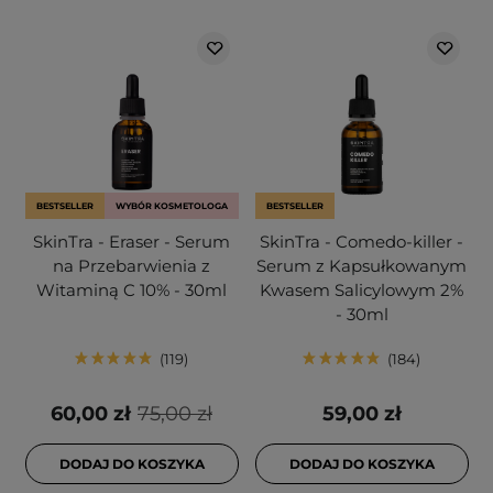
BESTSELLER
WYBÓR KOSMETOLOGA
BESTSELLER
SkinTra - Eraser - Serum
SkinTra - Comedo-killer -
na Przebarwienia z
Serum z Kapsułkowanym
Witaminą C 10% - 30ml
Kwasem Salicylowym 2%
- 30ml
119
184
60,00 zł
75,00 zł
59,00 zł
DODAJ DO KOSZYKA
DODAJ DO KOSZYKA