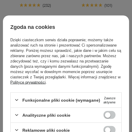
232
101
62,00 zł
84,00 zł
Zgoda na cookies
DODAJ DO KOSZYKA
DODAJ DO KOSZYKA
Dzięki ciasteczkom serwis działa poprawnie; możemy także
analizować ruch na stronie i prezentować Ci spersonalizowane
reklamy. Poniżej możesz sprawdzić, jakie dane i w jakim celu są
zbierane zarówno przez nas, jak i naszych partnerów. Możesz
zdecydować też, czy i komu zezwalasz na przetwarzanie
danych (poza wymaganymi danymi funkcjonalnymi). Zgodę
możesz wycofać w dowolnym momencie poprzez usunięcie
ciasteczek z Twojej przeglądarki. Więcej informacji znajdziesz w
Polityce prywatności
.
Zawsze
Funkcjonalne pliki cookie (wymagane)
aktywne
SkinTra - C-Acid -
SkinTra - Mr. Smoother -
Analityczne pliki cookie
Kwasowa Kuracja z
Serum z Kwasem
Witaminą C - 30ml
Mlekowym 10% - 30ml
Reklamowe pliki cookie