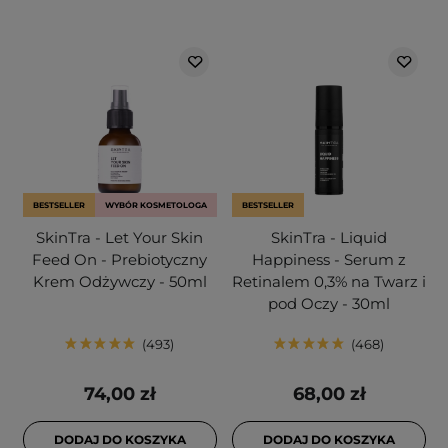
BESTSELLER
WYBÓR KOSMETOLOGA
BESTSELLER
SkinTra - Let Your Skin
SkinTra - Liquid
Feed On - Prebiotyczny
Happiness - Serum z
Krem Odżywczy - 50ml
Retinalem 0,3% na Twarz i
pod Oczy - 30ml
493
468
74,00 zł
68,00 zł
DODAJ DO KOSZYKA
DODAJ DO KOSZYKA