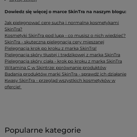
Dowiedz się więcej o marce SkinTra na naszym blogu:
Jak pielęgnować cerę suchą i normalną kosmetykami
SkinTra?
Kosmetyki SkinTra pod lupą - co musisz o nich wiedzieć?
SkinTra - skuteczna pielęgnacja cery mieszanej
Pielęgnacja krok po kroku z marką SkinTra!
Pielęgnacja skóry tłustej i trądzikowej z marką SkinTra
Pielęgnacja skóry ciała - krok po kroku z marką SkinTra
Witamina C w Skintrze: porównanie produktów
Badania produktów marki SkinTra - sprawdź ich działanie
Kwasy SkinTra - przegląd wszystkich kosmetyków w
ofercie!
Popularne kategorie