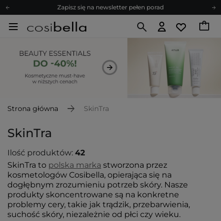
Bezpłatne konsultacje kosmetologiczne
Z nami to możliwe! Realizacja zamówienia do 24h.
Poleć nas i zyskaj jeszcze więcej punktów
Zapisz się na newsletter pełen porad
Strona główna
SkinTra
SkinTra
Ilość produktów:
42
SkinTra to
polska marka
stworzona przez
kosmetologów Cosibella, opierająca się na
dogłębnym zrozumieniu potrzeb skóry. Nasze
produkty skoncentrowane są na konkretne
problemy cery, takie jak trądzik, przebarwienia,
suchość skóry, niezależnie od płci czy wieku.