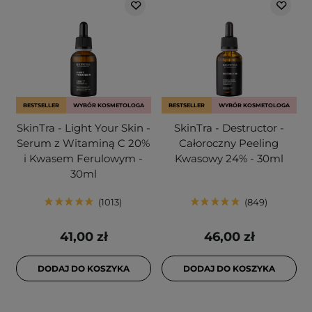
BESTSELLER
WYBÓR KOSMETOLOGA
BESTSELLER
WYBÓR KOSMETOLOGA
SkinTra - Light Your Skin -
SkinTra - Destructor -
Serum z Witaminą C 20%
Całoroczny Peeling
i Kwasem Ferulowym -
Kwasowy 24% - 30ml
30ml
1013
849
41,00 zł
46,00 zł
DODAJ DO KOSZYKA
DODAJ DO KOSZYKA