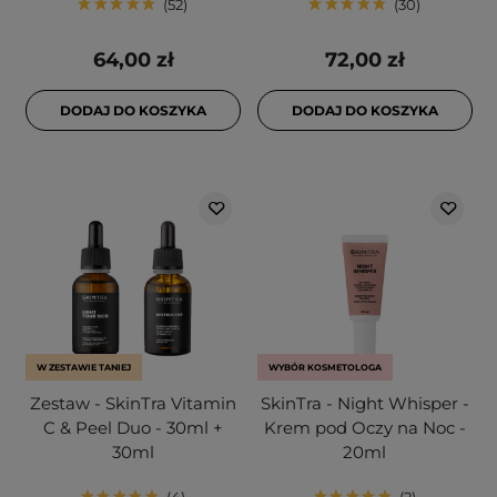
52
30
64,00 zł
72,00 zł
DODAJ DO KOSZYKA
DODAJ DO KOSZYKA
W ZESTAWIE TANIEJ
WYBÓR KOSMETOLOGA
Zestaw - SkinTra Vitamin
SkinTra - Night Whisper -
C & Peel Duo - 30ml +
Krem pod Oczy na Noc -
30ml
20ml
4
2