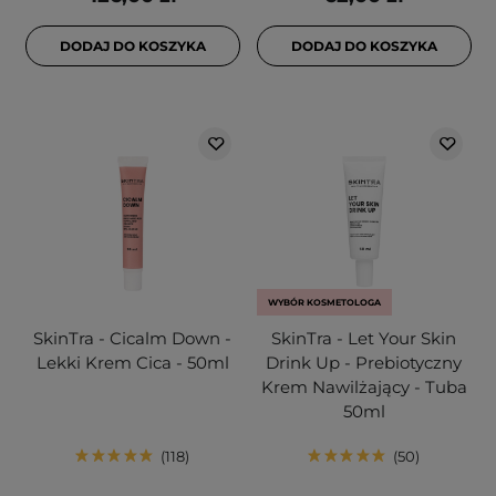
DODAJ DO KOSZYKA
DODAJ DO KOSZYKA
WYBÓR KOSMETOLOGA
SkinTra - Cicalm Down -
SkinTra - Let Your Skin
Lekki Krem Cica - 50ml
Drink Up - Prebiotyczny
Krem Nawilżający - Tuba
50ml
118
50