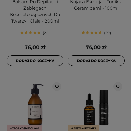
Balsam Po Depilacji i
Kojąca Esencja - Tonik z
Zabiegach
Ceramidami - 100ml
Kosmetologicznych Do
Twarzy i Ciała - 200ml
20
29
76,00 zł
74,00 zł
DODAJ DO KOSZYKA
DODAJ DO KOSZYKA
WYBÓR KOSMETOLOGA
W ZESTAWIE TANIEJ