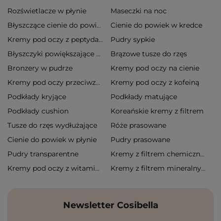
Rozświetlacze w płynie
Maseczki na noc
Cienie do powiek w kredce
Błyszczące cienie do powiek
Pudry sypkie
Kremy pod oczy z peptydami
Brązowe tusze do rzęs
Błyszczyki powiększające usta
Bronzery w pudrze
Kremy pod oczy na cienie
Kremy pod oczy z kofeiną
Kremy pod oczy przeciwzmarszczkowe
Podkłady kryjące
Podkłady matujące
Podkłady cushion
Koreańskie kremy z filtrem
Tusze do rzęs wydłużające
Róże prasowane
Cienie do powiek w płynie
Pudry prasowane
Pudry transparentne
Kremy z filtrem chemicznym
Kremy pod oczy z witaminą c
Kremy z filtrem mineralnym
Newsletter Cosibella