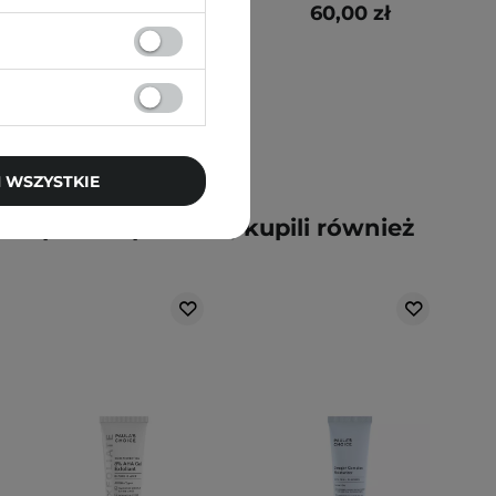
150,00 zł
60,00 zł
 WSZYSTKIE
y kupili ten produkt, kupili również