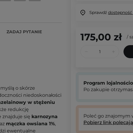
Sprawdź
dostępność
ZADAJ PYTANIE
175,00 zł
/
sz
Program lojalności
 myślą o skórze
Po zakupie otrzymas
doczności niedoskonałości
zelainowy w stężeniu
akże redukcję
Poleć go znajomym
e znajduje się
karnozyna
Pobierz link polecaj
raz
mączka owsiana 1%
,
odzi ewentualne