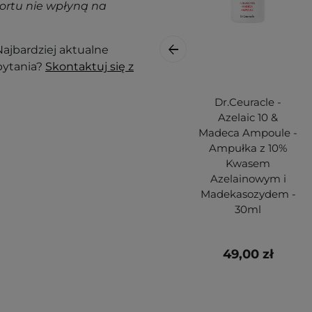
ortu nie wpłyną na
ajbardziej aktualne
pytania?
Skontaktuj się z
Dr.Ceuracle -
Azelaic 10 &
Madeca Ampoule -
Ampułka z 10%
Kwasem
Azelainowym i
Madekasozydem -
30ml
49,00 zł