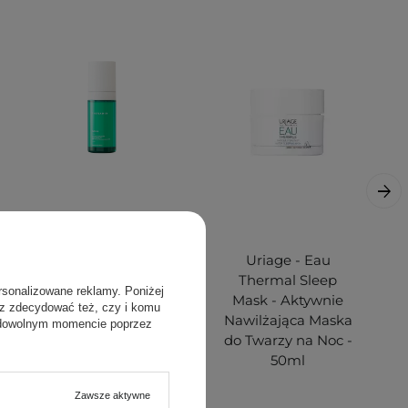
Theramid - EVEN-
Uriage - Eau
IN -
Thermal Sleep
rsonalizowane reklamy. Poniżej
Zaawansowane
Mask - Aktywnie
sz zdecydować też, czy i komu
Serum Przeciw
Nawilżająca Maska
 dowolnym momencie poprzez
Przebarwieniom -
do Twarzy na Noc -
30ml
50ml
Zawsze aktywne