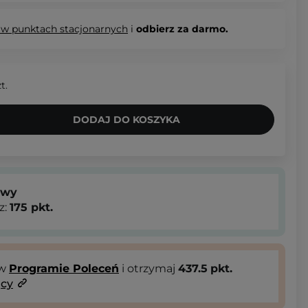
 w punktach stacjonarnych
i
odbierz za darmo.
t.
DODAJ DO KOSZYKA
owy
z:
175
pkt.
 w
Programie Poleceń
i otrzymaj
437.5
pkt.
ący