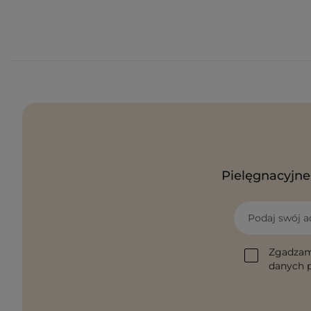
Pielęgnacyjne 
Podaj swój a
Zgadzam
danych p