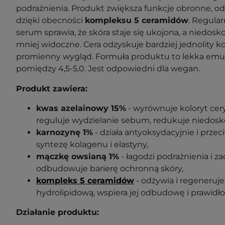
podrażnienia. Produkt zwiększa funkcje obronne, od
dzięki obecności
kompleksu 5 ceramidów
. Regula
serum sprawia, że skóra staje się ukojona, a niedosko
mniej widoczne. Cera odzyskuje bardziej jednolity kol
promienny wygląd. Formuła produktu to lekka emuls
pomiędzy 4,5-5,0. Jest odpowiedni dla wegan.
Produkt zawiera:
kwas azelainowy 15%
- wyrównuje koloryt cery
reguluje wydzielanie sebum, redukuje niedosko
karnozynę 1%
- działa antyoksydacyjnie i prze
syntezę kolagenu i elastyny,
mączkę owsianą 1%
- łagodzi podrażnienia i za
odbudowuje barierę ochronną skóry,
kompleks 5 ceramidów
- odżywia i regeneruje
hydrolipidową, wspiera jej odbudowę i prawid
Działanie produktu: