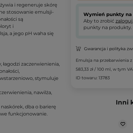
żywia i regeneruje skórę
rne stosowanie emulsji-
Wymień punkty na 
nałości są
Aby to zrobić
zaloguj
oryt i
punkty na produkty.
ja, a jego pH waha się
Gwarancja i polityka z
Emulsja na przebarwienia 
, łagodzi zaczerwienienia,
583,33 zł
/
100 ml
, w tym VA
nałości,
ID towaru: 13783
ciwstarzeniowo, stymuluje
czerwienienia, nawilża,
Inni 
 naskórek, dba o barierę
łowe funkcjonowanie.