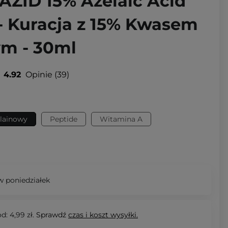
AZID 15% Azelaic Acid
- Kuracja z 15% Kwasem
m - 30ml
4.92
Opinie
39
lainowy
Peptide
Witamina A
 poniedziałek
d: 4,99 zł.
Sprawdź
czas i koszt wysyłki.