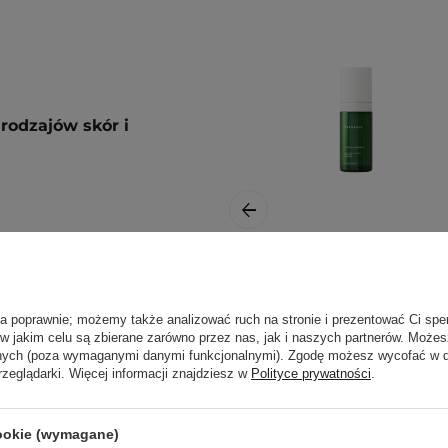
rodzajów skór i
Theramid - Clinical
Vitamin A -
ła poprawnie; możemy także analizować ruch na stronie i prezentować Ci spe
przypadku:
Skoncentrowana
 w jakim celu są zbierane zarówno przez nas, jak i naszych partnerów. Może
Kuracja z
anych (poza wymaganymi danymi funkcjonalnymi). Zgodę możesz wycofać w
Witaminą A - 30ml
rzeglądarki. Więcej informacji znajdziesz w
Polityce prywatności
.
łóż odpowiednią ilość
cookie (wymagane)