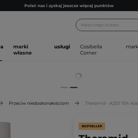
Poleć nas i zyskaj jeszcze więcej punktów
Zapisz się na newsletter pełen porad
Bezpłatne konsultacje kosmetologiczne
Z nami to możliwe! Realizacja zamówienia do 24h.
ja
marki
usługi
Cosibella
mark
Poleć nas i zyskaj jeszcze więcej punktów
własne
Corner
Zapisz się na newsletter pełen porad
Przeciw niedoskonałościom
Theramid - AZID 15% Azel
BESTSELLER