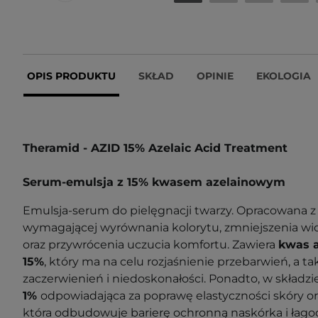
OPIS PRODUKTU
SKŁAD
OPINIE
EKOLOGIA
Theramid - AZID 15% Azelaic Acid Treatment
Serum-emulsja z 15% kwasem azelainowym
Emulsja-serum do pielęgnacji twarzy. Opracowana z
wymagającej wyrównania kolorytu, zmniejszenia wi
oraz przywrócenia uczucia komfortu. Zawiera
kwas a
15%
, który ma na celu rozjaśnienie przebarwień, a t
zaczerwienień i niedoskonałości. Ponadto, w składzi
1%
odpowiadająca za poprawę elastyczności skóry o
która odbudowuje barierę ochronną naskórka i łag