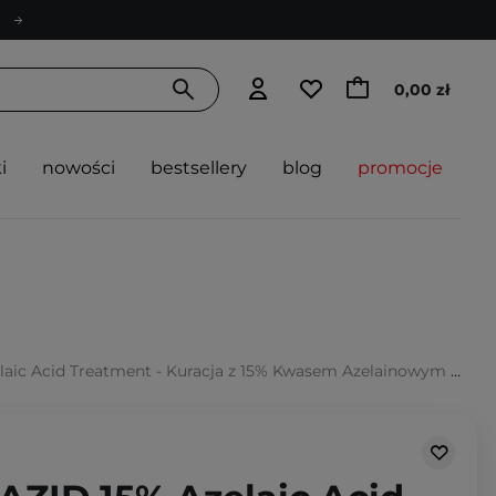
0,00 zł
i
nowości
bestsellery
blog
promocje
aic Acid Treatment - Kuracja z 15% Kwasem Azelainowym - 30ml