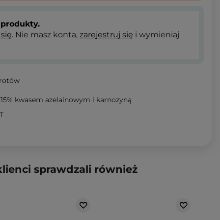
produkty.
 się
. Nie masz konta,
zarejestruj się
i wymieniaj
wrotów
z 15% kwasem azelainowym i karnozyną
T
klienci sprawdzali również