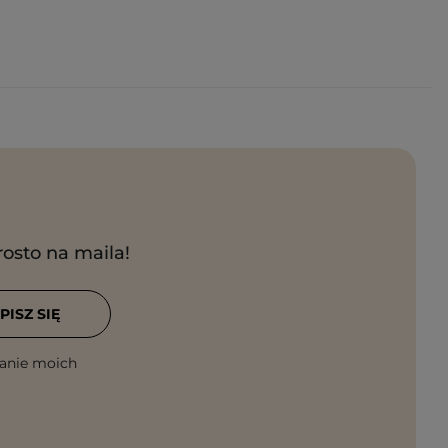
rosto na maila!
PISZ SIĘ
anie moich