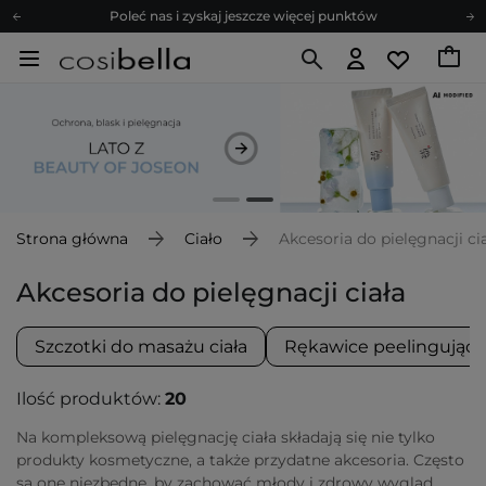
Zapisz się na newsletter pełen porad
Bezpłatne konsultacje kosmetologiczne
Z nami to możliwe! Realizacja zamówienia do 24h.
Poleć nas i zyskaj jeszcze więcej punktów
Zapisz się na newsletter pełen porad
Strona główna
Ciało
Akcesoria do pielęgnacji ci
Akcesoria do pielęgnacji ciała
Szczotki do masażu ciała
Rękawice peelingujące 
Ilość produktów:
20
Na kompleksową pielęgnację ciała składają się nie tylko
produkty kosmetyczne, a także przydatne akcesoria. Często
są one niezbędne, by zachować młody i zdrowy wygląd