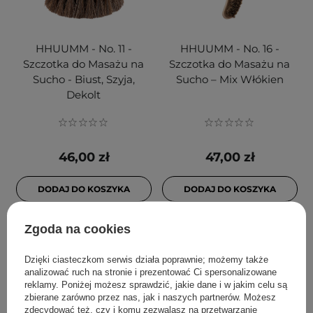
HHUUMM - No. 11 -
HHUUMM - No. 16 -
Szczotka do Masażu na
Szczotka do Masażu na
Sucho - Biust, Szyja,
Sucho – Mix Włókien
Dekolt
46,00 zł
47,00 zł
DODAJ DO KOSZYKA
DODAJ DO KOSZYKA
Zgoda na cookies
Dzięki ciasteczkom serwis działa poprawnie; możemy także
analizować ruch na stronie i prezentować Ci spersonalizowane
reklamy. Poniżej możesz sprawdzić, jakie dane i w jakim celu są
zbierane zarówno przez nas, jak i naszych partnerów. Możesz
zdecydować też, czy i komu zezwalasz na przetwarzanie