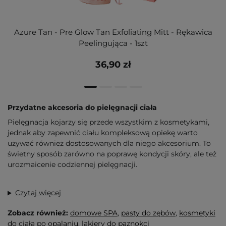
Azure Tan - Pre Glow Tan Exfoliating Mitt - Rękawica
Peelingująca - 1szt
36,90 zł
Przydatne akcesoria do pielęgnacji ciała
Pielęgnacja kojarzy się przede wszystkim z kosmetykami,
jednak aby zapewnić ciału kompleksową opiekę warto
używać również dostosowanych dla niego akcesorium. To
świetny sposób zarówno na poprawę kondycji skóry, ale też
urozmaicenie codziennej pielęgnacji.
Czytaj więcej
Zobacz również:
domowe SPA
,
pasty do zębów
,
kosmetyki
do ciała po opalaniu
, l
akiery do paznokci