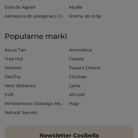
Sole do kąpieli
Mydła
Kremy do stóp
Akcesoria do pielęgnacji ciała
Popularne marki
Azure Tan
Aromatica
Tree Hut
CeraVe
Mokosh
Paula's Choice
SkinTra
Clochee
Veoli Botanica
Lynia
SVR
Altruist
Hagi
Ministerstwo Dobrego Mydła
Natural Secrets
Newsletter Cosibella