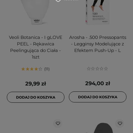
Veoli Botanica - I gLOVE
Arosha - .500 Pressopants
PEEL - Rękawica
- Legginsy Modelujące z
Peelingująca do Ciała -
Efektem Push-Up - L
1szt
11
294,00 zł
29,99 zł
DODAJ DO KOSZYKA
DODAJ DO KOSZYKA