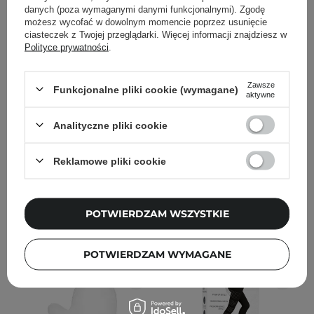
danych (poza wymaganymi danymi funkcjonalnymi). Zgodę
możesz wycofać w dowolnym momencie poprzez usunięcie
ciasteczek z Twojej przeglądarki. Więcej informacji znajdziesz w
Polityce prywatności
.
Arosha - .520 Nio Drain
Arosha - .521 Silhouette
Pants - Domowa Terapia
Pants - Domowa Terapia
Zawsze
Funkcjonalne pliki cookie (wymagane)
Drenująca - Legginsy +
Antycellulitowa -
aktywne
Aktywator - L/XL
Legginsy L/XL +
Aktywator
Analityczne pliki cookie
Reklamowe pliki cookie
161,00 zł
161,00 zł
POTWIERDZAM WSZYSTKIE
DODAJ DO KOSZYKA
DODAJ DO KOSZYKA
POTWIERDZAM WYMAGANE