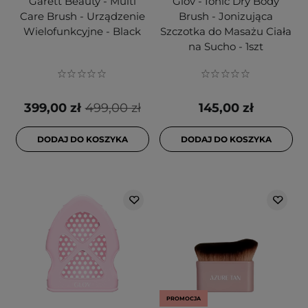
Garett Beauty - Multi
Glov - Ionic Dry Body
Care Brush - Urządzenie
Brush - Jonizująca
Wielofunkcyjne - Black
Szczotka do Masażu Ciała
na Sucho - 1szt
399,00 zł
499,00 zł
145,00 zł
DODAJ DO KOSZYKA
DODAJ DO KOSZYKA
PROMOCJA