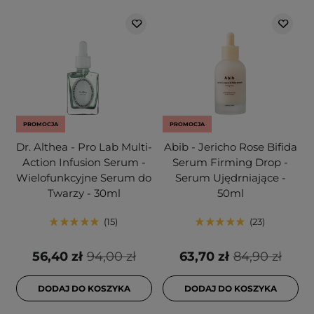
PROMOCJA
PROMOCJA
Dr. Althea - Pro Lab Multi-
Abib - Jericho Rose Bifida
Action Infusion Serum -
Serum Firming Drop -
Wielofunkcyjne Serum do
Serum Ujędrniające -
Twarzy - 30ml
50ml
15
23
56,40 zł
94,00 zł
63,70 zł
84,90 zł
DODAJ DO KOSZYKA
DODAJ DO KOSZYKA