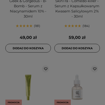
Geek & Gorgeous - B-
SkinTra - Comedo-killer -
Bomb - Serum z
Serum z Kapsułkowanym
Niacynamidem 10% -
Kwasem Salicylowym 2%
30ml
- 30ml
181
184
49,00 zł
59,00 zł
DODAJ DO KOSZYKA
DODAJ DO KOSZYKA
PROMOCJA
PROMOCJA