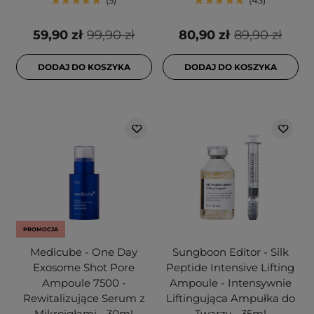
5
43
59,90 zł
99,90 zł
80,90 zł
89,90 zł
DODAJ DO KOSZYKA
DODAJ DO KOSZYKA
PROMOCJA
Medicube - One Day
Sungboon Editor - Silk
Exosome Shot Pore
Peptide Intensive Lifting
Ampoule 7500 -
Ampoule - Intensywnie
Rewitalizujące Serum z
Liftingująca Ampułka do
Mikroigłami - 30ml
Twarzy - 35ml