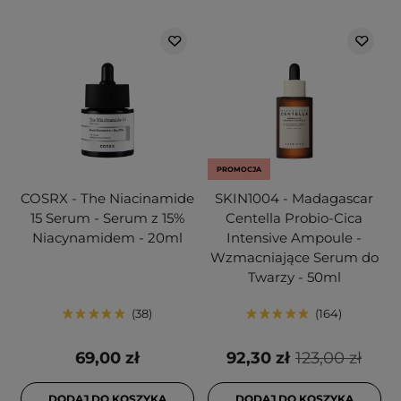
PROMOCJA
COSRX - The Niacinamide
SKIN1004 - Madagascar
15 Serum - Serum z 15%
Centella Probio-Cica
Niacynamidem - 20ml
Intensive Ampoule -
Wzmacniające Serum do
Twarzy - 50ml
38
164
69,00 zł
92,30 zł
123,00 zł
DODAJ DO KOSZYKA
DODAJ DO KOSZYKA