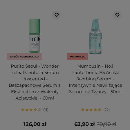
WYBÓR KOSMETOLOGA
PROMOCJA
Purito Seoul - Wonder
Numbuzin - No.1
Releaf Centella Serum
Pantothenic B5 Active
Unscented -
Soothing Serum -
Bezzapachowe Serum z
Intensywnie Nawilżające
Ekstraktem z Wąkroty
Serum do Twarzy - 50ml
Azjatyckiej - 60ml
11
22
126,00 zł
63,90 zł
79,90 zł