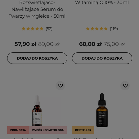
Rozświetlająco-
Witaminą C 10% - 30ml
Nawilżajace Serum do
Twarzy w Mgiełce - 50ml
52
119
57,90 zł
89,00 zł
60,00 zł
75,00 zł
DODAJ DO KOSZYKA
DODAJ DO KOSZYKA
PROMOCJA
WYBÓR KOSMETOLOGA
BESTSELLER