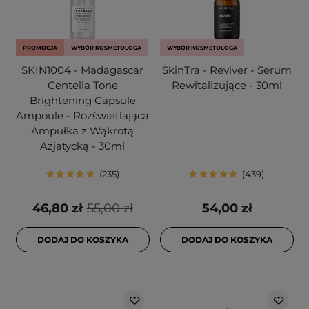
PROMOCJA
WYBÓR KOSMETOLOGA
WYBÓR KOSMETOLOGA
SKIN1004 - Madagascar
SkinTra - Reviver - Serum
Centella Tone
Rewitalizujące - 30ml
Brightening Capsule
Ampoule - Rozświetlająca
Ampułka z Wąkrotą
Azjatycką - 30ml
235
439
46,80 zł
55,00 zł
54,00 zł
DODAJ DO KOSZYKA
DODAJ DO KOSZYKA