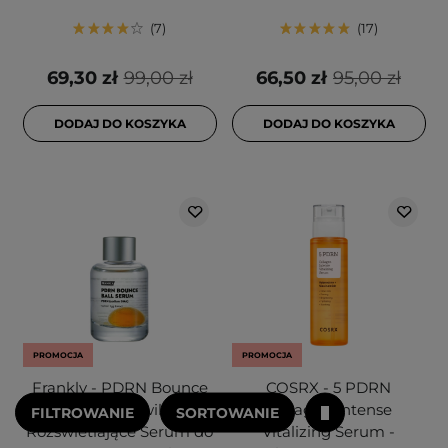
7
17
69,30 zł
99,00 zł
66,50 zł
95,00 zł
DODAJ DO KOSZYKA
DODAJ DO KOSZYKA
PROMOCJA
PROMOCJA
Frankly - PDRN Bounce
COSRX - 5 PDRN
Ball Serum - Nawilżająco-
Collagen Intense
FILTROWANIE
SORTOWANIE
Rozświetlające Serum do
Vitalizing Serum -