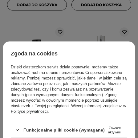
DODAJ DO KOSZYKA
DODAJ DO KOSZYKA
Zgoda na cookies
Dzięki ciasteczkom serwis działa poprawnie; możemy także
analizować ruch na stronie i prezentować Ci spersonalizowane
PROMOCJA
PROMOCJA
reklamy. Poniżej możesz sprawdzić, jakie dane i w jakim celu są
zbierane zarówno przez nas, jak i naszych partnerów. Możesz
Numbuzin - No.5 Vitamin
VT Cosmetics - Reedle
zdecydować też, czy i komu zezwalasz na przetwarzanie
Concentrated Serum -
Shot 300 - Mikroigłowy
danych (poza wymaganymi danymi funkcjonalnymi). Zgodę
Rozjaśniające Serum
Booster do Twarzy
możesz wycofać w dowolnym momencie poprzez usunięcie
ciasteczek z Twojej przeglądarki. Więcej informacji znajdziesz w
Witaminowe - 30ml
Poprawiający Teksturę
Polityce prywatności
.
Skóry - 50ml
42
198
Zawsze
Funkcjonalne pliki cookie (wymagane)
aktywne