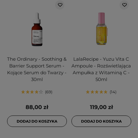
The Ordinary - Soothing &
LalaRecipe - Yuzu Vita C
Barrier Support Serum -
Ampoule - Rozświetlająca
Kojące Serum do Twarzy -
Ampułka z Witaminą C -
30ml
50ml
69
14
88,00 zł
119,00 zł
DODAJ DO KOSZYKA
DODAJ DO KOSZYKA