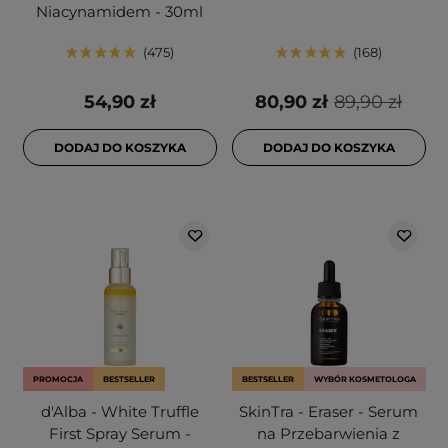
Niacynamidem - 30ml
475
168
54,90 zł
80,90 zł
89,90 zł
DODAJ DO KOSZYKA
DODAJ DO KOSZYKA
PROMOCJA
BESTSELLER
BESTSELLER
WYBÓR KOSMETOLOGA
d'Alba - White Truffle
SkinTra - Eraser - Serum
First Spray Serum -
na Przebarwienia z