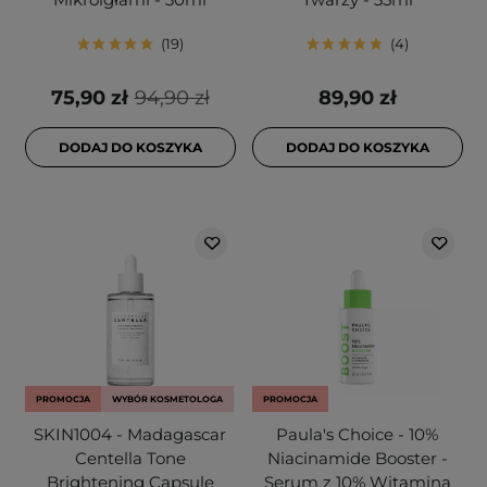
19
4
75,90 zł
94,90 zł
89,90 zł
DODAJ DO KOSZYKA
DODAJ DO KOSZYKA
PROMOCJA
WYBÓR KOSMETOLOGA
PROMOCJA
SKIN1004 - Madagascar
Paula's Choice - 10%
Centella Tone
Niacinamide Booster -
Brightening Capsule
Serum z 10% Witaminą