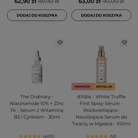
62,90 zł
89,90 zł
63,00 zł
90,00 zł
DODAJ DO KOSZYKA
DODAJ DO KOSZYKA
PROMOCJA
BESTSELLER
The Ordinary -
d'Alba - White Truffle
Niacinamide 10% + Zinc
First Spray Serum -
1% - Serum z Witaminą
Rozświetlająco-
B3 i Cynkiem - 30ml
Nawilżajace Serum do
Twarzy w Mgiełce - 100ml
4051
52