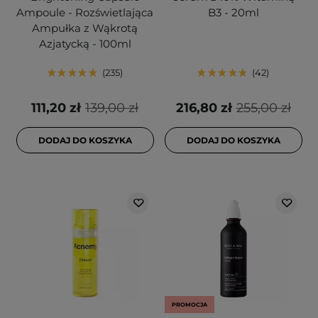
Ampoule - Rozświetlająca
B3 - 20ml
Ampułka z Wąkrotą
Azjatycką - 100ml
235
42
111,20 zł
139,00 zł
216,80 zł
255,00 zł
DODAJ DO KOSZYKA
DODAJ DO KOSZYKA
PROMOCJA