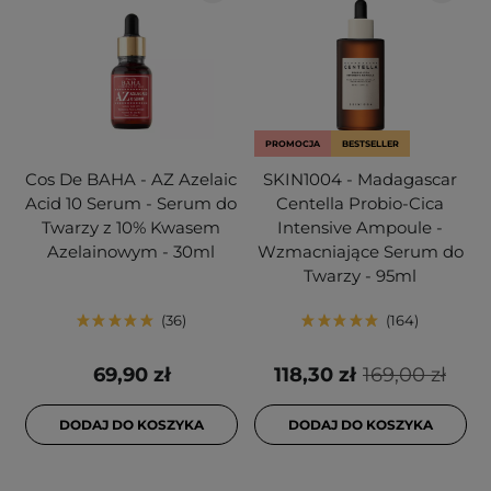
PROMOCJA
BESTSELLER
Cos De BAHA - AZ Azelaic
SKIN1004 - Madagascar
Acid 10 Serum - Serum do
Centella Probio-Cica
Twarzy z 10% Kwasem
Intensive Ampoule -
Azelainowym - 30ml
Wzmacniające Serum do
Twarzy - 95ml
36
164
69,90 zł
118,30 zł
169,00 zł
DODAJ DO KOSZYKA
DODAJ DO KOSZYKA