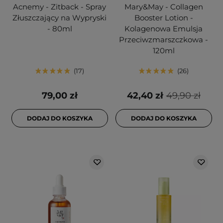
Acnemy - Zitback - Spray
Mary&May - Collagen
Złuszczający na Wypryski
Booster Lotion -
- 80ml
Kolagenowa Emulsja
Przeciwzmarszczkowa -
120ml
17
26
79,00 zł
42,40 zł
49,90 zł
DODAJ DO KOSZYKA
DODAJ DO KOSZYKA