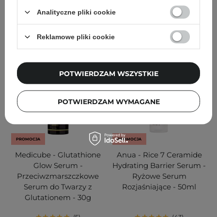
64,70 zł
80,90 zł
116,10 zł
129,00 zł
Analityczne pliki cookie
DODAJ DO KOSZYKA
DODAJ DO KOSZYKA
Reklamowe pliki cookie
POTWIERDZAM WSZYSTKIE
POTWIERDZAM WYMAGANE
PROMOCJA
PROMOCJA
Medicube - Glutathione
Anua - Rice 7 Ceramide
Glow Serum -
Hydrating Barrier Serum -
Przeciwzmarszczkowe
Ryżowe Serum
Serum do Twarzy z
Rozjaśniające - 50ml
Glutationem - 30g