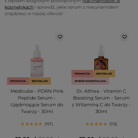
z wpisem blogowym poświęconym
niacynamidowi w
kosmetykach
i sprawdź, jakie serum z niacynamidem
znajdziesz w naszej ofercie!
PROMOCJA
BESTSELLER
PROMOCJA
BESTSELLER
WYBÓR KOSMETOLOGA
Medicube - PDRN Pink
Dr. Althea - Vitamin C
Peptide Serum -
Boosting Serum - Serum
Ujędrniające Serum do
z Witaminą C do Twarzy -
Twarzy - 30ml
30ml
157
113