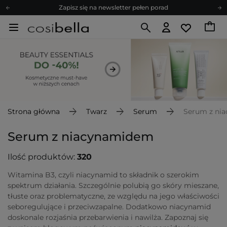
Zapisz się na newsletter pełen porad
Bezpłatne konsultacje kosmetologiczne
Z nami to możliwe! Realizacja zamówienia do 24h.
Poleć nas i zyskaj jeszcze więcej punktów
Zapisz się na newsletter pełen porad
Strona główna
Twarz
Serum
Serum z ni
Serum z niacynamidem
Ilość produktów:
320
Witamina B3, czyli niacynamid to składnik o szerokim
spektrum działania. Szczególnie polubią go skóry mieszane,
tłuste oraz problematyczne, ze względu na jego właściwości
seboregulujące i przeciwzapalne. Dodatkowo niacynamid
doskonale rozjaśnia przebarwienia i nawilża. Zapoznaj się