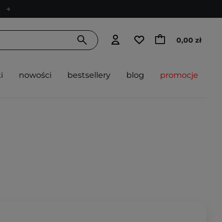
0,00 zł
i
nowości
bestsellery
blog
promocje