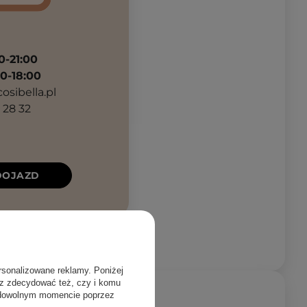
0-21:00
0-18:00
sibella.pl
2 28 32
DOJAZD
rsonalizowane reklamy. Poniżej
sz zdecydować też, czy i komu
 dowolnym momencie poprzez