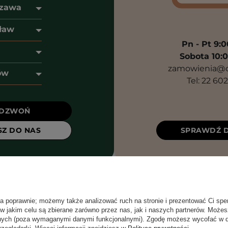
zawa
ław
Pn - Pt 9:0
Sobota 10:0
zamowienia@co
ów
Tel: 22 60
ADZWOŃ
SZ DO NAS
SPRAWDŹ 
ła poprawnie; możemy także analizować ruch na stronie i prezentować Ci spe
 w jakim celu są zbierane zarówno przez nas, jak i naszych partnerów. Może
anych (poza wymaganymi danymi funkcjonalnymi). Zgodę możesz wycofać w