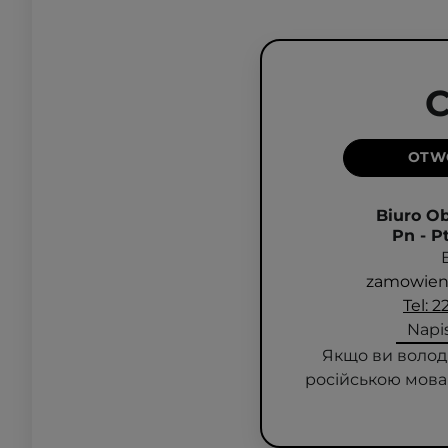
C
OTW
Biuro Ob
Pn - P
zamowieni
Tel: 2
Napi
Якщо ви володі
російською мова