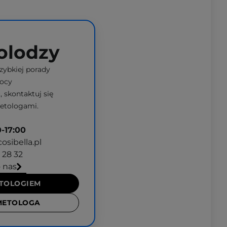
olodzy
szybkiej porady
ocy
 skontaktuj się
etologami.
-17:00
sibella.pl
2 28 32
 nas
ETOLOGIEM
METOLOGA