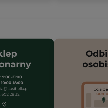
klep
Odbi
jonarny
osobi
t 9:00-21:00
 10:00-18:00
a@cosibella.pl
2 602 28 32