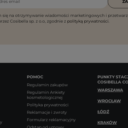
dres email
ZA
 się na otrzymywanie wiadomości marketingowych i przetwarz
rzez Cosibella sp. z o.o, zgodnie z
polityką prywatności
.
POMOC
PUNKTY STAC
COSIBELLA C
Regulamin zakupów
WARSZAWA
Regulamin Ankiety
kosmetologicznej
WROCŁAW
Polityka prywatności
ŁÓDŹ
Reklamacje i zwroty
Formularz reklamacyjny
wy
KRAKÓW
Odstąp od umowy