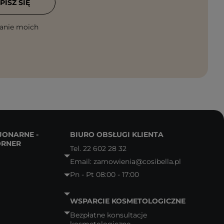
PISZ SIĘ
anie moich
JONARNE -
BIURO OBSŁUGI KLIENTA
ORNER
Tel.
22 602 28 32
Email:
zamowienia@cosibella.pl
Pn - Pt 08:00 - 17:00
WSPARCIE KOSMETOLOGICZNE
Bezpłatne konsultacje