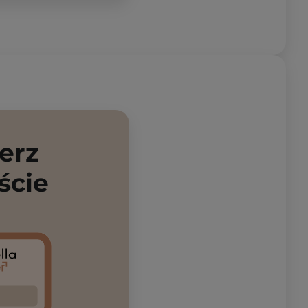
erz
ście