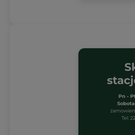
S
stac
Pn - P
Sobota
zamowieni
Tel: 2