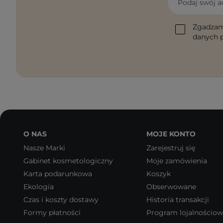
Podaj swój a
Zgadzam
danych p
O NAS
MOJE KONTO
Nasze Marki
Zarejestruj się
Gabinet kosmetologiczny
Moje zamówienia
Karta podarunkowa
Koszyk
Ekologia
Obserwowane
Czas i koszty dostawy
Historia transakcji
Formy płatności
Program lojalnościo