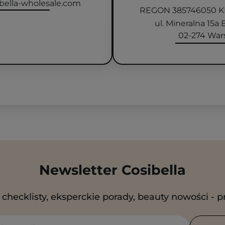
bella-wholesale.com
REGON 385746050 K
ul. Mineralna 15
02-274 War
Newsletter Cosibella
checklisty, eksperckie porady, beauty nowości - p