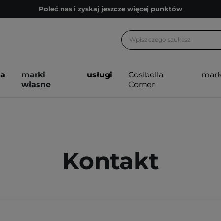
Poleć nas i zyskaj jeszcze więcej punktów
Zapisz się na newsletter pełen porad
Bezpłatne konsultacje kosmetologiczne
Z nami to możliwe! Realizacja zamówienia do 24h.
ja
marki
usługi
Cosibella
mark
Poleć nas i zyskaj jeszcze więcej punktów
własne
Corner
Zapisz się na newsletter pełen porad
Kontakt