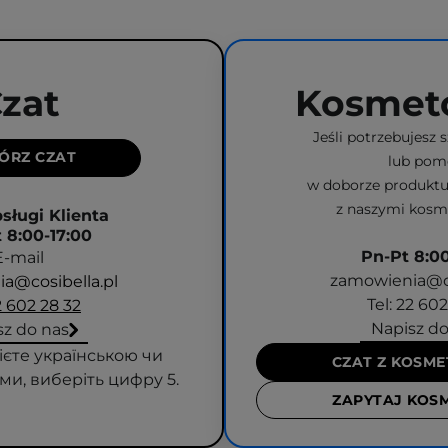
zat
Kosmet
Jeśli potrzebujesz 
ÓRZ CZAT
lub pom
w doborze produktu,
z naszymi kosm
sługi Klienta
t 8:00-17:00
Pn-Pt 8:00
E-mail
zamowienia@co
a@cosibella.pl
Tel: 22 60
2 602 28 32
Napisz do
sz do nas
єте українською чи
CZAT Z KOSM
ми, виберіть цифру 5.
ZAPYTAJ KOS