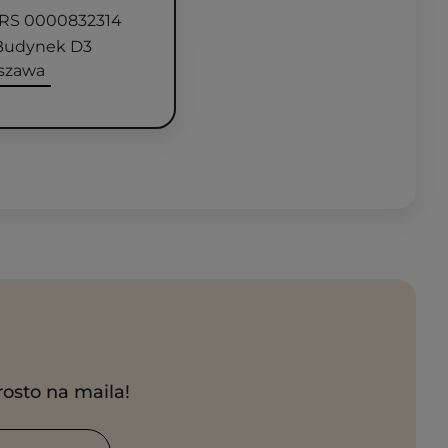
RS 0000832314
a Budynek D3
szawa
rosto na maila!