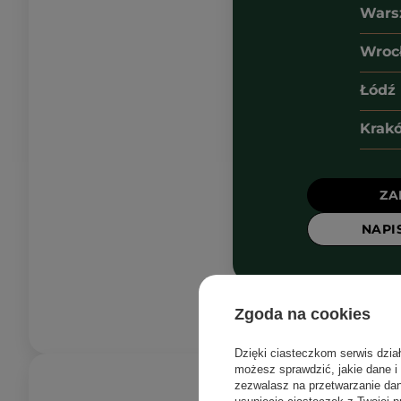
Wars
Wroc
Łódź
Krak
Z
NAPI
Zgoda na cookies
Dzięki ciasteczkom serwis dzia
możesz sprawdzić, jakie dane i
zezwalasz na przetwarzanie d