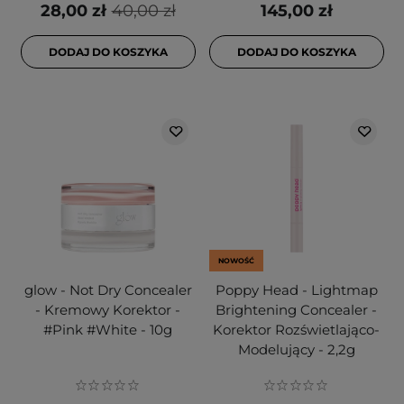
28,00 zł
40,00 zł
145,00 zł
DODAJ DO KOSZYKA
DODAJ DO KOSZYKA
NOWOŚĆ
glow - Not Dry Concealer
Poppy Head - Lightmap
- Kremowy Korektor -
Brightening Concealer -
#Pink #White - 10g
Korektor Rozświetlająco-
Modelujący - 2,2g