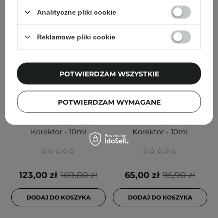
Analityczne pliki cookie
Reklamowe pliki cookie
POTWIERDZAM WSZYSTKIE
PROMOCJA
PROMOCJA
Erborian - Super BB
Erborian - Super BB
POTWIERDZAM WYMAGANE
Concealer Au Ginseng
Concealer Au Ginseng
Nude - Pielęgnacyjny
Dore - Pielęgnacyjny
Korektor - 10ml
Korektor - 10ml
123,00 zł
169,00 zł
65,00 zł
95,90 zł
DODAJ DO KOSZYKA
DODAJ DO KOSZYKA