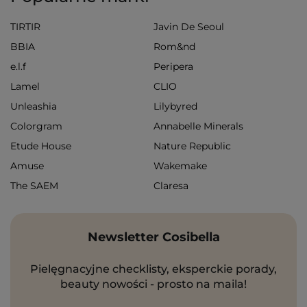
TIRTIR
Javin De Seoul
BBIA
Rom&nd
e.l.f
Peripera
Lamel
CLIO
Unleashia
Lilybyred
Colorgram
Annabelle Minerals
Etude House
Nature Republic
Amuse
Wakemake
The SAEM
Claresa
Newsletter Cosibella
Pielęgnacyjne checklisty, eksperckie porady,
beauty nowości - prosto na maila!