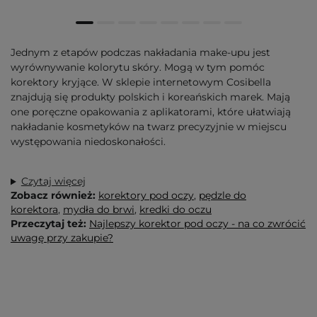
Jednym z etapów podczas nakładania make-upu jest
wyrównywanie kolorytu skóry. Mogą w tym pomóc
korektory kryjące. W sklepie internetowym Cosibella
znajdują się produkty polskich i koreańskich marek. Mają
one poręczne opakowania z aplikatorami, które ułatwiają
nakładanie kosmetyków na twarz precyzyjnie w miejscu
występowania niedoskonałości.
Czytaj więcej
Zobacz również:
korektory pod oczy
,
pędzle do
korektora
,
mydła do brwi
,
kredki do oczu
Przeczytaj też:
Najlepszy korektor pod oczy - na co zwrócić
uwagę przy zakupie?