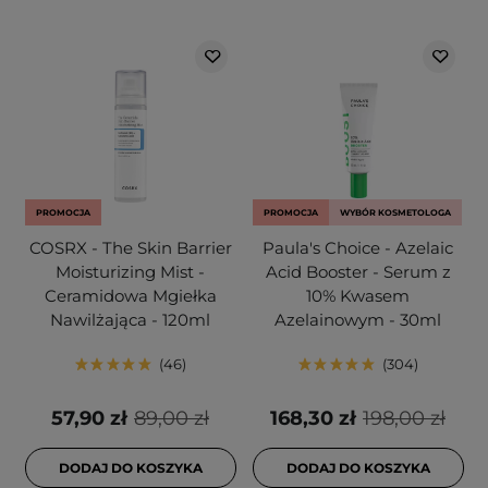
PROMOCJA
PROMOCJA
WYBÓR KOSMETOLOGA
COSRX - The Skin Barrier
Paula's Choice - Azelaic
Moisturizing Mist -
Acid Booster - Serum z
Ceramidowa Mgiełka
10% Kwasem
Nawilżająca - 120ml
Azelainowym - 30ml
46
304
57,90 zł
89,00 zł
168,30 zł
198,00 zł
DODAJ DO KOSZYKA
DODAJ DO KOSZYKA