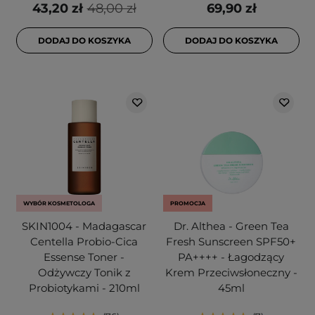
43,20 zł
48,00 zł
69,90 zł
DODAJ DO KOSZYKA
DODAJ DO KOSZYKA
WYBÓR KOSMETOLOGA
PROMOCJA
SKIN1004 - Madagascar
Dr. Althea - Green Tea
Centella Probio-Cica
Fresh Sunscreen SPF50+
Essense Toner -
PA++++ - Łagodzący
Odżywczy Tonik z
Krem Przeciwsłoneczny -
Probiotykami - 210ml
45ml