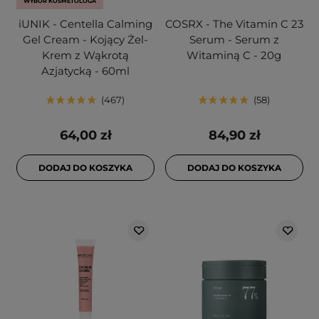
WYBÓR KOSMETOLOGA
iUNIK - Centella Calming
COSRX - The Vitamin C 23
Gel Cream - Kojący Żel-
Serum - Serum z
Krem z Wąkrotą
Witaminą C - 20g
Azjatycką - 60ml
467
58
64,00 zł
84,90 zł
DODAJ DO KOSZYKA
DODAJ DO KOSZYKA