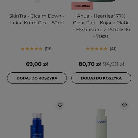
PROMOCJA
SkinTra - Cicalm Down -
Anua - Heartleaf 77%
Lekki Krem Cica - 50ml
Clear Pad - Kojące Płatki
z Ekstraktem z Pstrolistki
- 70szt.
118
41
69,00 zł
80,70 zł
94,90 zł
DODAJ DO KOSZYKA
DODAJ DO KOSZYKA