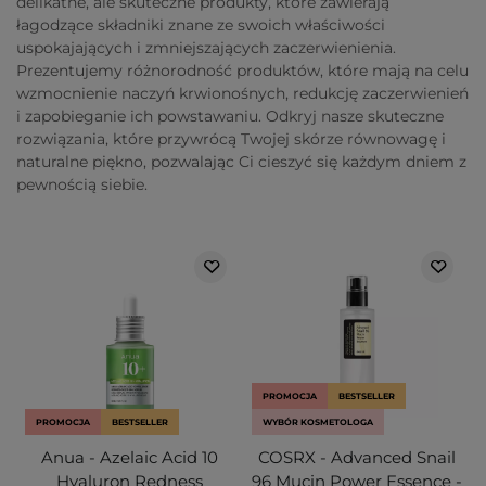
delikatne, ale skuteczne produkty, które zawierają
łagodzące składniki znane ze swoich właściwości
uspokajających i zmniejszających zaczerwienienia.
Prezentujemy różnorodność produktów, które mają na celu
wzmocnienie naczyń krwionośnych, redukcję zaczerwienień
i zapobieganie ich powstawaniu. Odkryj nasze skuteczne
rozwiązania, które przywrócą Twojej skórze równowagę i
naturalne piękno, pozwalając Ci cieszyć się każdym dniem z
pewnością siebie.
PROMOCJA
BESTSELLER
PROMOCJA
BESTSELLER
WYBÓR KOSMETOLOGA
Anua - Azelaic Acid 10
COSRX - Advanced Snail
Hyaluron Redness
96 Mucin Power Essence -