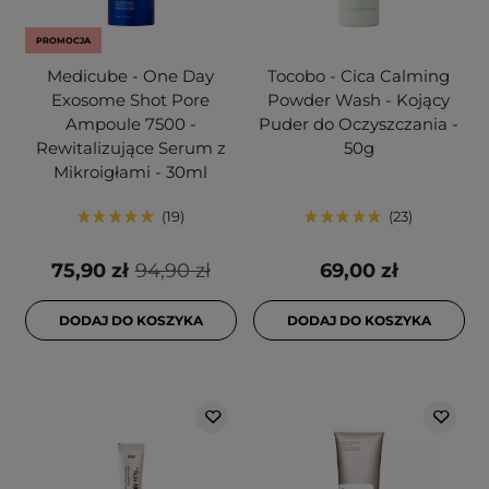
PROMOCJA
Medicube - One Day
Tocobo - Cica Calming
Exosome Shot Pore
Powder Wash - Kojący
Ampoule 7500 -
Puder do Oczyszczania -
Rewitalizujące Serum z
50g
Mikroigłami - 30ml
19
23
75,90 zł
94,90 zł
69,00 zł
DODAJ DO KOSZYKA
DODAJ DO KOSZYKA