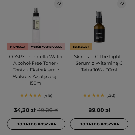
PROMOCJA
WYBÓR KOSMETOLOGA
BESTSELLER
COSRX - Centella Water
SkinTra - C The Light -
Alcohol-Free Toner -
Serum z Witaminą C
Tonik z Ekstraktem z
Tetra 10% - 30ml
Wąkroty Azjatyckiej -
150ml
415
252
34,30 zł
49,00 zł
89,00 zł
DODAJ DO KOSZYKA
DODAJ DO KOSZYKA