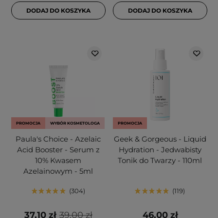
DODAJ DO KOSZYKA
DODAJ DO KOSZYKA
PROMOCJA
WYBÓR KOSMETOLOGA
PROMOCJA
Paula's Choice - Azelaic
Geek & Gorgeous - Liquid
Acid Booster - Serum z
Hydration - Jedwabisty
10% Kwasem
Tonik do Twarzy - 110ml
Azelainowym - 5ml
304
119
37,10 zł
39,00 zł
46,00 zł