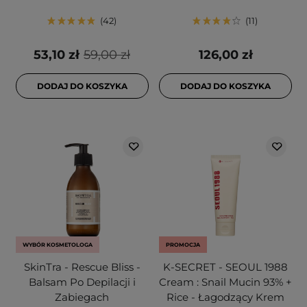
42
11
53,10 zł
59,00 zł
126,00 zł
DODAJ DO KOSZYKA
DODAJ DO KOSZYKA
WYBÓR KOSMETOLOGA
PROMOCJA
SkinTra - Rescue Bliss -
K-SECRET - SEOUL 1988
Balsam Po Depilacji i
Cream : Snail Mucin 93% +
Zabiegach
Rice - Łagodzący Krem