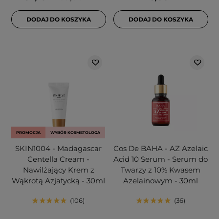
DODAJ DO KOSZYKA
DODAJ DO KOSZYKA
PROMOCJA
WYBÓR KOSMETOLOGA
SKIN1004 - Madagascar
Cos De BAHA - AZ Azelaic
Centella Cream -
Acid 10 Serum - Serum do
Nawilżający Krem z
Twarzy z 10% Kwasem
Wąkrotą Azjatycką - 30ml
Azelainowym - 30ml
106
36