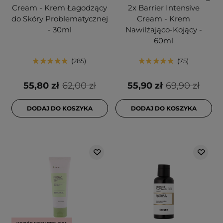
Cream - Krem Łagodzący
2x Barrier Intensive
do Skóry Problematycznej
Cream - Krem
- 30ml
Nawilżająco-Kojący -
60ml
285
75
55,80 zł
62,00 zł
55,90 zł
69,90 zł
DODAJ DO KOSZYKA
DODAJ DO KOSZYKA