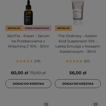
BESTSELLER
WYBÓR KOSMETOLOGA
BESTSELLER
SkinTra - Eraser - Serum
The Ordinary - Azelaic
na Przebarwienia z
Acid Suspension 10% -
Witaminą C 10% - 30ml
Lekka Emulsja z Kwasem
Azelainowym - 30ml
119
511
60,00 zł
75,00 zł
56,00 zł
DODAJ DO KOSZYKA
DODAJ DO KOSZYKA