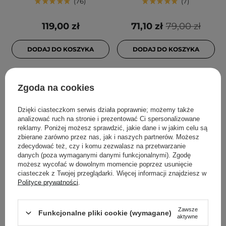
76
7
119,00 zł
71,10 zł
79,00 zł
DODAJ DO KOSZYKA
DODAJ DO KOSZYKA
Zgoda na cookies
Dzięki ciasteczkom serwis działa poprawnie; możemy także
analizować ruch na stronie i prezentować Ci spersonalizowane
reklamy. Poniżej możesz sprawdzić, jakie dane i w jakim celu są
zbierane zarówno przez nas, jak i naszych partnerów. Możesz
zdecydować też, czy i komu zezwalasz na przetwarzanie
danych (poza wymaganymi danymi funkcjonalnymi). Zgodę
możesz wycofać w dowolnym momencie poprzez usunięcie
PROMOCJA
ciasteczek z Twojej przeglądarki. Więcej informacji znajdziesz w
Isntree - Hyaluronic Acid
SKIN1004 - Madagascar
Polityce prywatności
.
Aqua Gel Cream -
Centella Ampoule -
Nawilżający Krem z
Ampułka do Twarzy z
Zawsze
Funkcjonalne pliki cookie (wymagane)
Kwasem Hialuronowym -
Wąkrotą Azjatycką -
aktywne