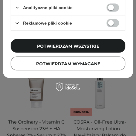
100ml
100ml
Analityczne pliki cookie
62
769
Reklamowe pliki cookie
64,90 zł
96,80 zł
129,00 zł
DODAJ DO KOSZYKA
DODAJ DO KOSZYKA
POTWIERDZAM WSZYSTKIE
POTWIERDZAM WYMAGANE
PROMOCJA
The Ordinary - Vitamin C
COSRX - Oil-Free Ultra-
Suspension 23% + HA
Moisturizing Lotion -
Spheres 2% - Serum z 23%
Nawilżający Balsam do