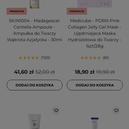
PROMOCJA
PROMOCJA
SKIN1004 - Madagascar
Medicube - PDRN Pink
Centella Ampoule -
Collagen Jelly Gel Mask -
Ampułka do Twarzy
Ujędrniajaca Maska
Wąkrota Azjatycka - 30ml
Hydrożelowa do Twarzy -
1szt/28g
769
81
41,60 zł
52,00 zł
18,90 zł
19,90 zł
DODAJ DO KOSZYKA
DODAJ DO KOSZYKA