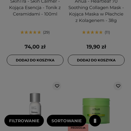
SkinTra - Skin Calmer -
Anua - Heartleaf 70
Kojąca Esencja - Tonik z
Soothing Collagen Mask -
Ceramidami - 100ml
Kojąca Maska w Płachcie
z Kolagenem - 38g
29
11
74,00 zł
19,90 zł
DODAJ DO KOSZYKA
DODAJ DO KOSZYKA
FILTROWANIE
SORTOWANIE
PROMOCJA