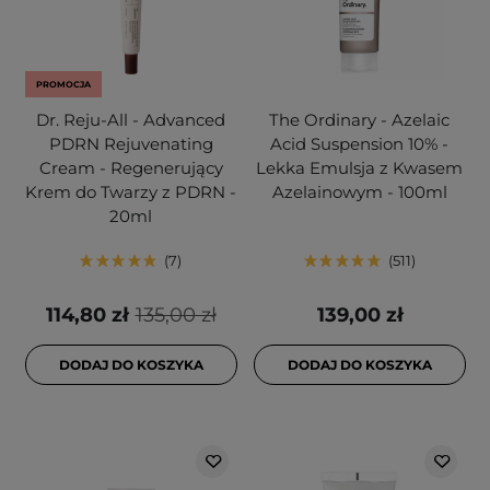
PROMOCJA
Dr. Reju-All - Advanced
The Ordinary - Azelaic
PDRN Rejuvenating
Acid Suspension 10% -
Cream - Regenerujący
Lekka Emulsja z Kwasem
Krem do Twarzy z PDRN -
Azelainowym - 100ml
20ml
7
511
114,80 zł
135,00 zł
139,00 zł
DODAJ DO KOSZYKA
DODAJ DO KOSZYKA