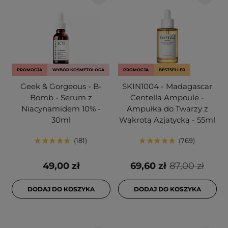
PROMOCJA
WYBÓR KOSMETOLOGA
PROMOCJA
BESTSELLER
Geek & Gorgeous - B-
SKIN1004 - Madagascar
Bomb - Serum z
Centella Ampoule -
Niacynamidem 10% -
Ampułka do Twarzy z
30ml
Wąkrotą Azjatycką - 55ml
181
769
49,00 zł
69,60 zł
87,00 zł
DODAJ DO KOSZYKA
DODAJ DO KOSZYKA