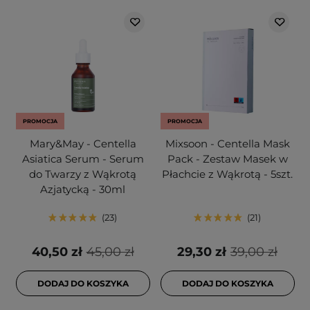
PROMOCJA
PROMOCJA
Mary&May - Centella
Mixsoon - Centella Mask
Asiatica Serum - Serum
Pack - Zestaw Masek w
do Twarzy z Wąkrotą
Płachcie z Wąkrotą - 5szt.
Azjatycką - 30ml
23
21
40,50 zł
45,00 zł
29,30 zł
39,00 zł
DODAJ DO KOSZYKA
DODAJ DO KOSZYKA