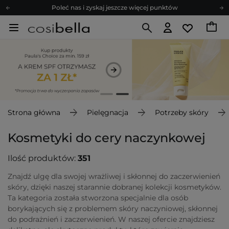
Zapisz się na newsletter pełen porad
Bezpłatne konsultacje kosmetologiczne
Z nami to możliwe! Realizacja zamówienia do 24h.
Poleć nas i zyskaj jeszcze więcej punktów
Zapisz się na newsletter pełen porad
Strona główna
Pielęgnacja
Potrzeby skóry
Kosmetyki do cery naczynkowej
Ilość produktów:
351
Znajdź ulgę dla swojej wrażliwej i skłonnej do zaczerwienień
skóry, dzięki naszej starannie dobranej kolekcji kosmetyków.
Ta kategoria została stworzona specjalnie dla osób
borykających się z problemem skóry naczyniowej, skłonnej
do podrażnień i zaczerwienień. W naszej ofercie znajdziesz