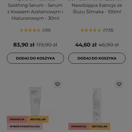
Soothing Serum - Serum
Nawilżająca Esencja ze
z Kwasem Azelainowym i
Śluzu Ślimaka - 100ml
Hialuronowym - 30ml
139
1733
83,90 zł
119,90 zł
44,60 zł
46,90 zł
DODAJ DO KOSZYKA
DODAJ DO KOSZYKA
PROMOCJA
BESTSELLER
WYBÓR KOSMETOLOGA
PROMOCJA
BESTSELLER