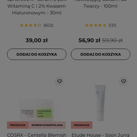
Witaminą C i 2% Kwasem
Twarzy - 100ml
Hialuronowym - 30ml
602
121
39,00 zł
56,90 zł
59,90 zł
DODAJ DO KOSZYKA
DODAJ DO KOSZYKA
PROMOCJA
WYBÓR KOSMETOLOGA
PROMOCJA
COSRX - Centella Blemish
Etude House - Soon Jung