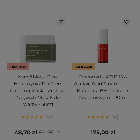
PROMOCJA
BESTSELLER
Mary&May - Cica
Theramid - AZID 15%
Houttuynia Tea Tree
Azelaic Acid Treatment -
Calming Mask - Zestaw
Kuracja z 15% Kwasem
Kojących Masek do
Azelainowym - 30ml
Twarzy - 30szt
123
39
48,70 zł
64,90 zł
175,00 zł