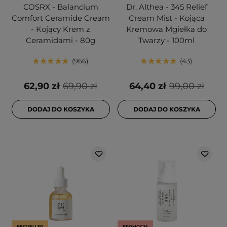
COSRX - Balancium
Dr. Althea - 345 Relief
Comfort Ceramide Cream
Cream Mist - Kojąca
- Kojący Krem z
Kremowa Mgiełka do
Ceramidami - 80g
Twarzy - 100ml
966
43
62,90 zł
69,90 zł
64,40 zł
99,00 zł
DODAJ DO KOSZYKA
DODAJ DO KOSZYKA
BESTSELLER
PROMOCJA