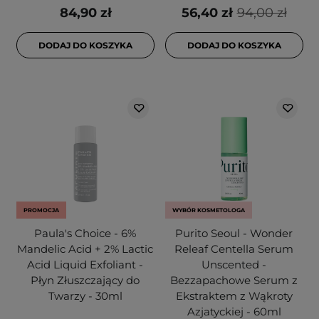
84,90 zł
56,40 zł
94,00 zł
DODAJ DO KOSZYKA
DODAJ DO KOSZYKA
PROMOCJA
WYBÓR KOSMETOLOGA
Paula's Choice - 6%
Purito Seoul - Wonder
Mandelic Acid + 2% Lactic
Releaf Centella Serum
Acid Liquid Exfoliant -
Unscented -
Płyn Złuszczający do
Bezzapachowe Serum z
Twarzy - 30ml
Ekstraktem z Wąkroty
Azjatyckiej - 60ml