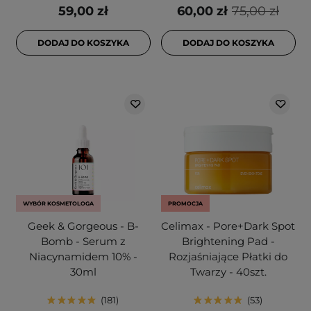
59,00 zł
60,00 zł
75,00 zł
DODAJ DO KOSZYKA
DODAJ DO KOSZYKA
WYBÓR KOSMETOLOGA
PROMOCJA
Geek & Gorgeous - B-
Celimax - Pore+Dark Spot
Bomb - Serum z
Brightening Pad -
Niacynamidem 10% -
Rozjaśniające Płatki do
30ml
Twarzy - 40szt.
181
53