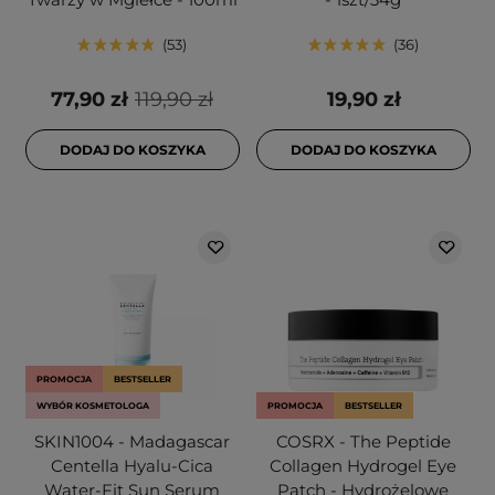
53
36
77,90 zł
119,90 zł
19,90 zł
DODAJ DO KOSZYKA
DODAJ DO KOSZYKA
PROMOCJA
BESTSELLER
WYBÓR KOSMETOLOGA
PROMOCJA
BESTSELLER
SKIN1004 - Madagascar
COSRX - The Peptide
Centella Hyalu-Cica
Collagen Hydrogel Eye
Water-Fit Sun Serum
Patch - Hydrożelowe