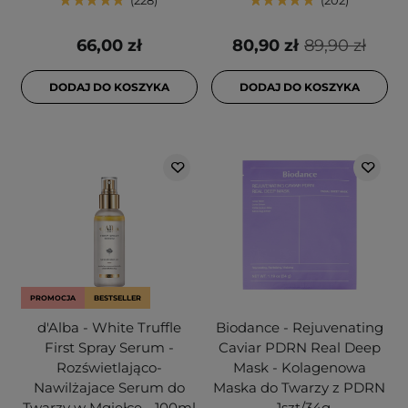
228
202
66,00 zł
80,90 zł
89,90 zł
DODAJ DO KOSZYKA
DODAJ DO KOSZYKA
PROMOCJA
BESTSELLER
d'Alba - White Truffle
Biodance - Rejuvenating
First Spray Serum -
Caviar PDRN Real Deep
Rozświetlająco-
Mask - Kolagenowa
Nawilżajace Serum do
Maska do Twarzy z PDRN
Twarzy w Mgiełce - 100ml
- 1szt/34g