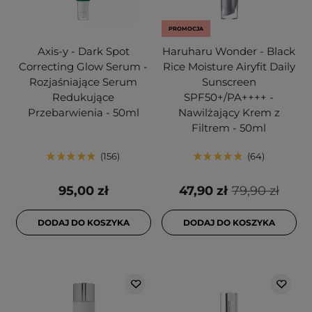
PROMOCJA
Axis-y - Dark Spot
Haruharu Wonder - Black
Correcting Glow Serum -
Rice Moisture Airyfit Daily
Rozjaśniające Serum
Sunscreen
Redukujące
SPF50+/PA++++ -
Przebarwienia - 50ml
Nawilżający Krem z
Filtrem - 50ml
156
64
95,00 zł
47,90 zł
79,90 zł
DODAJ DO KOSZYKA
DODAJ DO KOSZYKA