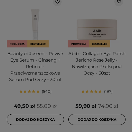
PROMOCJA
BESTSELLER
PROMOCJA
BESTSELLER
Beauty of Joseon - Revive
Abib - Collagen Eye Patch
Eye Serum - Ginseng +
Jericho Rose Jelly -
Retinal -
Nawilżające Płatki pod
Przeciwzmarszczkowe
Oczy - 60szt
Serum Pod Oczy - 30ml
540
197
49,50 zł
55,00 zł
59,90 zł
74,90 zł
DODAJ DO KOSZYKA
DODAJ DO KOSZYKA