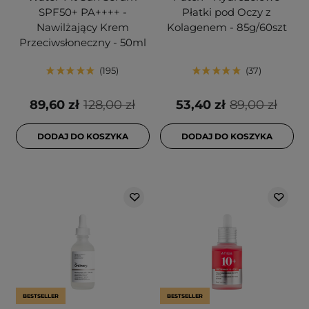
SPF50+ PA++++ -
Płatki pod Oczy z
Nawilżający Krem
Kolagenem - 85g/60szt
Przeciwsłoneczny - 50ml
195
37
89,60 zł
128,00 zł
53,40 zł
89,00 zł
DODAJ DO KOSZYKA
DODAJ DO KOSZYKA
BESTSELLER
BESTSELLER