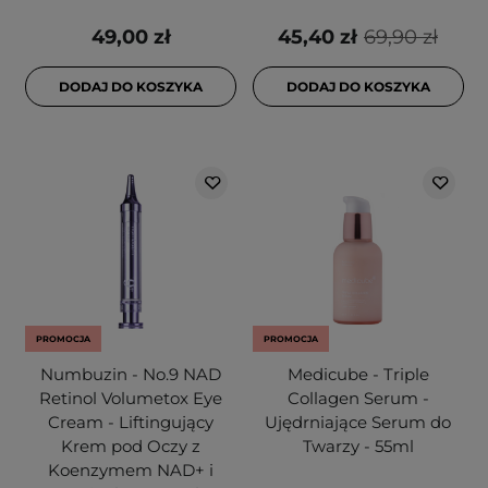
49,00 zł
45,40 zł
69,90 zł
DODAJ DO KOSZYKA
DODAJ DO KOSZYKA
PROMOCJA
PROMOCJA
Numbuzin - No.9 NAD
Medicube - Triple
Retinol Volumetox Eye
Collagen Serum -
Cream - Liftingujący
Ujędrniające Serum do
Krem pod Oczy z
Twarzy - 55ml
Koenzymem NAD+ i