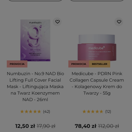
PROMOCJA
PROMOCJA
BESTSELLER
Numbuzin - No.9 NAD Bio
Medicube - PDRN Pink
Lifting Full Cover Facial
Collagen Capsule Cream
Mask - Liftingująca Maska
- Kolagenowy Krem do
na Twarz Koenzymem
Twarzy - 55g
NAD - 26ml
42
12
12,50 zł
17,90 zł
78,40 zł
112,00 zł