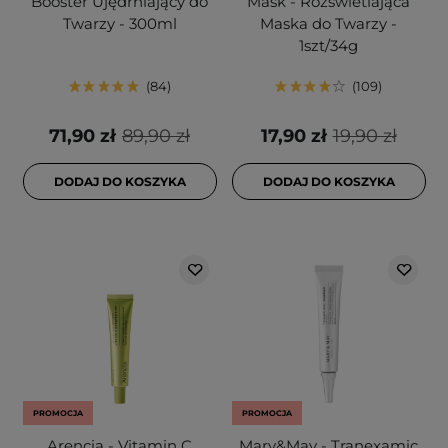
Booster Ujędrniający do
Mask - Rozświetlająca
Twarzy - 300ml
Maska do Twarzy -
1szt/34g
84
109
71,90 zł
89,90 zł
17,90 zł
19,90 zł
DODAJ DO KOSZYKA
DODAJ DO KOSZYKA
PROMOCJA
PROMOCJA
Arencia - Vitamin C
Mary&May - Tranexamic