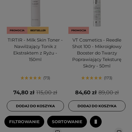
PROMOCJA
BESTSELLER
PROMOCJA
TIRTIR - Milk Skin Toner -
VT Cosmetics - Reedle
Nawilżający Tonik z
Shot 100 - Mikroigłowy
Ekstraktem z Ryżu -
Booster do Twarzy
150ml
Poprawiający Teksturę
Skóry - 50ml
73
173
74,80 zł
115,00 zł
84,60 zł
89,00 zł
DODAJ DO KOSZYKA
DODAJ DO KOSZYKA
FILTROWANIE
SORTOWANIE