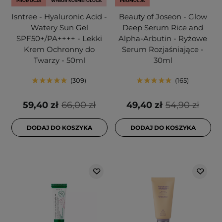
PROMOCJA
WYBÓR KOSMETOLOGA
PROMOCJA
Isntree - Hyaluronic Acid -
Beauty of Joseon - Glow
Watery Sun Gel
Deep Serum Rice and
SPF50+/PA++++ - Lekki
Alpha-Arbutin - Ryżowe
Krem Ochronny do
Serum Rozjaśniające -
Twarzy - 50ml
30ml
309
165
59,40 zł
66,00 zł
49,40 zł
54,90 zł
DODAJ DO KOSZYKA
DODAJ DO KOSZYKA