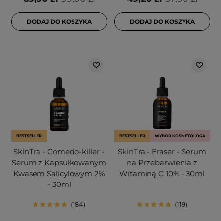
DODAJ DO KOSZYKA
DODAJ DO KOSZYKA
BESTSELLER
BESTSELLER
WYBÓR KOSMETOLOGA
SkinTra - Comedo-killer -
SkinTra - Eraser - Serum
Serum z Kapsułkowanym
na Przebarwienia z
Kwasem Salicylowym 2%
Witaminą C 10% - 30ml
- 30ml
184
119