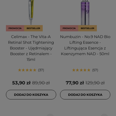
PROMOCJA
BESTSELLER
PROMOCJA
BESTSELLER
Celimax - The Vita-A
Numbuzin - No.9 NAD Bio
Retinal Shot Tightening
Lifting Essence -
Booster - Ujędrniający
Liftingująca Esencja z
Booster z Retinalem -
Koenzymem NAD - 50ml
15ml
37
57
53,90 zł
89,90 zł
77,90 zł
129,90 zł
DODAJ DO KOSZYKA
DODAJ DO KOSZYKA