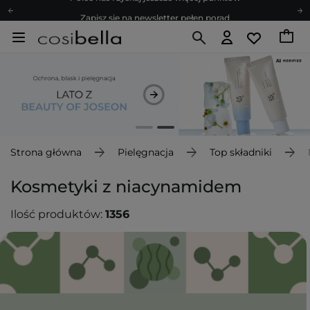
Zapisz się na newsletter pełen porad
Bezpłatne konsultacje kosmetologiczne
Z nami to możliwe! Realizacja zamówienia do 24h.
Poleć nas i zyskaj jeszcze więcej punktów
Zapisz się na newsletter pełen porad
Strona główna
Pielęgnacja
Top składniki
Kosmetyki z niacynamidem
Ilość produktów:
1356