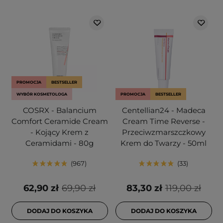
PROMOCJA
BESTSELLER
WYBÓR KOSMETOLOGA
PROMOCJA
BESTSELLER
COSRX - Balancium
Centellian24 - Madeca
Comfort Ceramide Cream
Cream Time Reverse -
- Kojący Krem z
Przeciwzmarszczkowy
Ceramidami - 80g
Krem do Twarzy - 50ml
967
33
62,90 zł
69,90 zł
83,30 zł
119,00 zł
DODAJ DO KOSZYKA
DODAJ DO KOSZYKA