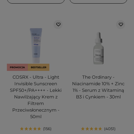
PROMOCJA
BESTSELLER
COSRX - Ultra - Light
The Ordinary -
Invisible Sunscreen
Niacinamide 10% + Zinc
SPF50+/PA++++ - Lekki
1% - Serum z Witaminą
Nawilżający Krem z
B3 i Cynkiem - 30ml
Filtrem
Przeciwsłonecznym -
50ml
156
4051