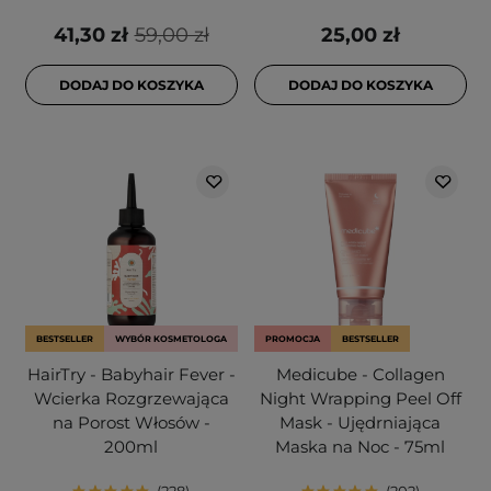
41,30 zł
59,00 zł
25,00 zł
DODAJ DO KOSZYKA
DODAJ DO KOSZYKA
BESTSELLER
WYBÓR KOSMETOLOGA
PROMOCJA
BESTSELLER
HairTry - Babyhair Fever -
Medicube - Collagen
Wcierka Rozgrzewająca
Night Wrapping Peel Off
na Porost Włosów -
Mask - Ujędrniająca
200ml
Maska na Noc - 75ml