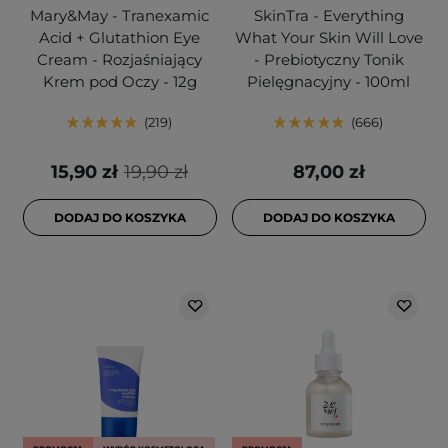
Mary&May - Tranexamic
SkinTra - Everything
Acid + Glutathion Eye
What Your Skin Will Love
Cream - Rozjaśniający
- Prebiotyczny Tonik
Krem pod Oczy - 12g
Pielęgnacyjny - 100ml
219
666
15,90 zł
19,90 zł
87,00 zł
DODAJ DO KOSZYKA
DODAJ DO KOSZYKA