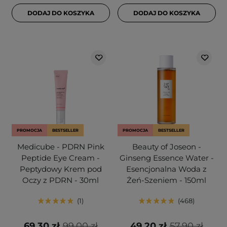
DODAJ DO KOSZYKA
DODAJ DO KOSZYKA
PROMOCJA
BESTSELLER
PROMOCJA
BESTSELLER
Medicube - PDRN Pink
Beauty of Joseon -
Peptide Eye Cream -
Ginseng Essence Water -
Peptydowy Krem pod
Esencjonalna Woda z
Oczy z PDRN - 30ml
Żeń-Szeniem - 150ml
1
468
69,30 zł
99,00 zł
49,20 zł
57,90 zł