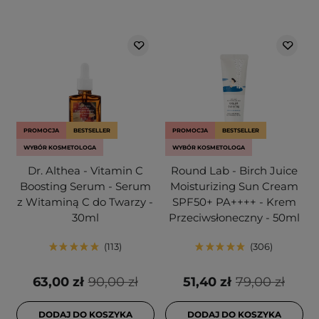
PROMOCJA
BESTSELLER
PROMOCJA
BESTSELLER
WYBÓR KOSMETOLOGA
WYBÓR KOSMETOLOGA
Dr. Althea - Vitamin C
Round Lab - Birch Juice
Boosting Serum - Serum
Moisturizing Sun Cream
z Witaminą C do Twarzy -
SPF50+ PA++++ - Krem
30ml
Przeciwsłoneczny - 50ml
113
306
63,00 zł
90,00 zł
51,40 zł
79,00 zł
DODAJ DO KOSZYKA
DODAJ DO KOSZYKA