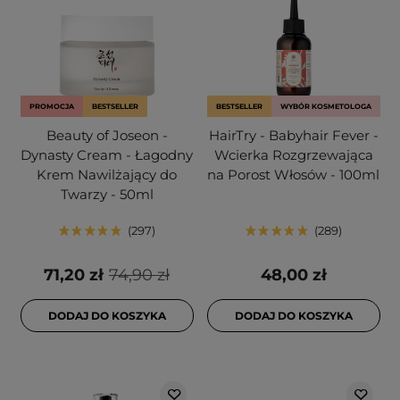
PROMOCJA
BESTSELLER
BESTSELLER
WYBÓR KOSMETOLOGA
Beauty of Joseon -
HairTry - Babyhair Fever -
Dynasty Cream - Łagodny
Wcierka Rozgrzewająca
Krem Nawilżający do
na Porost Włosów - 100ml
Twarzy - 50ml
297
289
71,20 zł
74,90 zł
48,00 zł
DODAJ DO KOSZYKA
DODAJ DO KOSZYKA