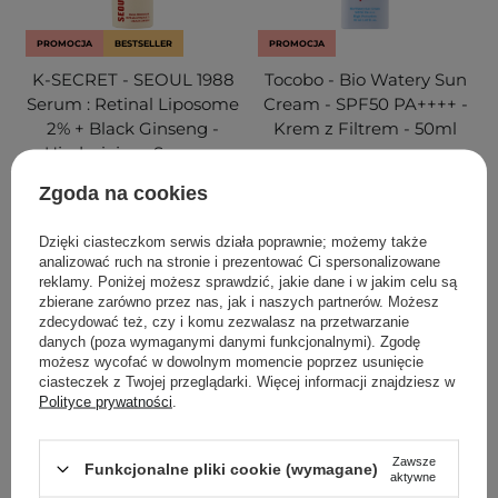
PROMOCJA
BESTSELLER
PROMOCJA
K-SECRET - SEOUL 1988
Tocobo - Bio Watery Sun
Serum : Retinal Liposome
Cream - SPF50 PA++++ -
2% + Black Ginseng -
Krem z Filtrem - 50ml
Ujędrniające Serum z
Retinalem - 30ml
Zgoda na cookies
116
206
Dzięki ciasteczkom serwis działa poprawnie; możemy także
analizować ruch na stronie i prezentować Ci spersonalizowane
59,90 zł
74,90 zł
48,30 zł
69,00 zł
reklamy. Poniżej możesz sprawdzić, jakie dane i w jakim celu są
zbierane zarówno przez nas, jak i naszych partnerów. Możesz
zdecydować też, czy i komu zezwalasz na przetwarzanie
DODAJ DO KOSZYKA
DODAJ DO KOSZYKA
danych (poza wymaganymi danymi funkcjonalnymi). Zgodę
możesz wycofać w dowolnym momencie poprzez usunięcie
ciasteczek z Twojej przeglądarki. Więcej informacji znajdziesz w
Polityce prywatności
.
Zawsze
Funkcjonalne pliki cookie (wymagane)
aktywne