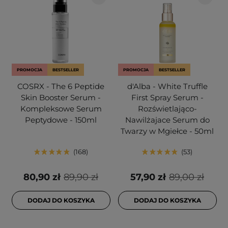
PROMOCJA
BESTSELLER
PROMOCJA
BESTSELLER
COSRX - The 6 Peptide
d'Alba - White Truffle
Skin Booster Serum -
First Spray Serum -
Kompleksowe Serum
Rozświetlająco-
Peptydowe - 150ml
Nawilżajace Serum do
Twarzy w Mgiełce - 50ml
168
53
80,90 zł
89,90 zł
57,90 zł
89,00 zł
DODAJ DO KOSZYKA
DODAJ DO KOSZYKA