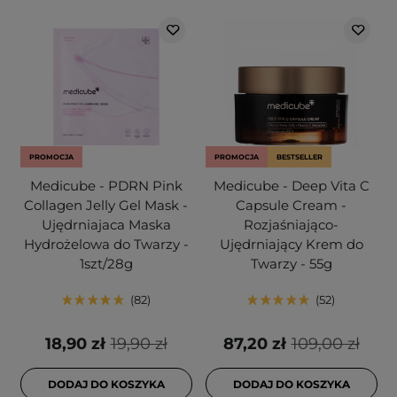
PROMOCJA
PROMOCJA
BESTSELLER
Medicube - PDRN Pink
Medicube - Deep Vita C
Collagen Jelly Gel Mask -
Capsule Cream -
Ujędrniajaca Maska
Rozjaśniająco-
Hydrożelowa do Twarzy -
Ujędrniający Krem do
1szt/28g
Twarzy - 55g
82
52
18,90 zł
19,90 zł
87,20 zł
109,00 zł
DODAJ DO KOSZYKA
DODAJ DO KOSZYKA