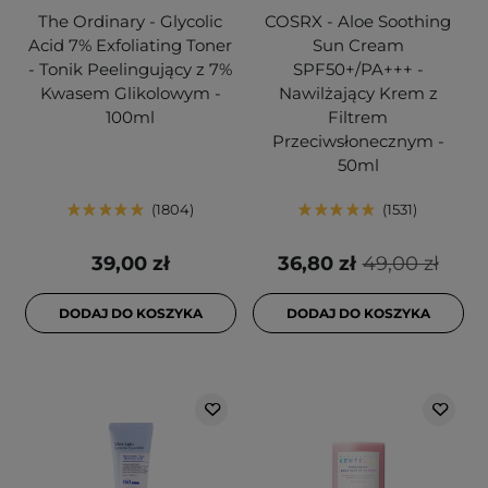
The Ordinary - Glycolic
COSRX - Aloe Soothing
Acid 7% Exfoliating Toner
Sun Cream
- Tonik Peelingujący z 7%
SPF50+/PA+++ -
Kwasem Glikolowym -
Nawilżający Krem z
100ml
Filtrem
Przeciwsłonecznym -
50ml
1804
1531
39,00 zł
36,80 zł
49,00 zł
DODAJ DO KOSZYKA
DODAJ DO KOSZYKA