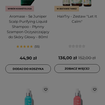
WYBÓR KOSMETOLOGA
W ZESTAWIE TANIEJ
Aromase - 5α Juniper
HairTry - Zestaw "Let It
Scalp Purifying Liquid
Calm"
Shampoo - Płynny
Szampon Oczyszczający
do Skóry Głowy - 80ml
55
136,00 zł
152,00 zł
44,90 zł
ZOBACZ WIĘCEJ
DODAJ DO KOSZYKA