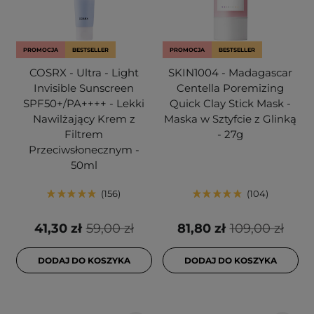
PROMOCJA
BESTSELLER
PROMOCJA
BESTSELLER
COSRX - Ultra - Light
SKIN1004 - Madagascar
Invisible Sunscreen
Centella Poremizing
SPF50+/PA++++ - Lekki
Quick Clay Stick Mask -
Nawilżający Krem z
Maska w Sztyfcie z Glinką
Filtrem
- 27g
Przeciwsłonecznym -
50ml
156
104
41,30 zł
59,00 zł
81,80 zł
109,00 zł
DODAJ DO KOSZYKA
DODAJ DO KOSZYKA