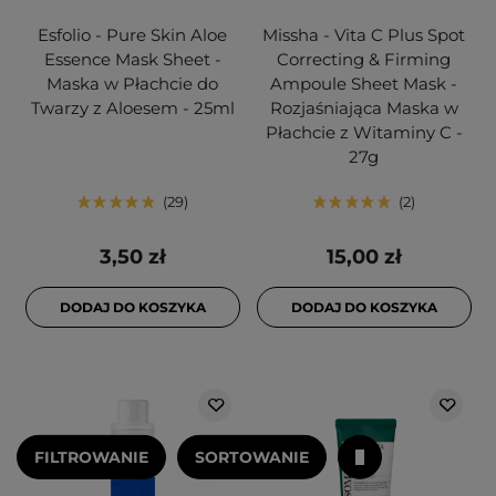
Esfolio - Pure Skin Aloe
Missha - Vita C Plus Spot
Essence Mask Sheet -
Correcting & Firming
Maska w Płachcie do
Ampoule Sheet Mask -
Twarzy z Aloesem - 25ml
Rozjaśniająca Maska w
Płachcie z Witaminy C -
27g
29
2
3,50 zł
15,00 zł
DODAJ DO KOSZYKA
DODAJ DO KOSZYKA
FILTROWANIE
SORTOWANIE