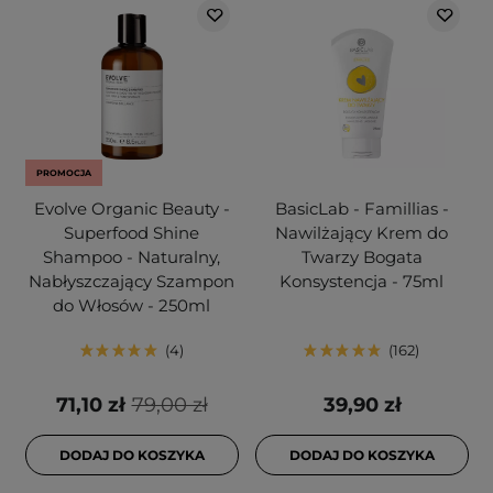
PROMOCJA
Evolve Organic Beauty -
BasicLab - Famillias -
Superfood Shine
Nawilżający Krem do
Shampoo - Naturalny,
Twarzy Bogata
Nabłyszczający Szampon
Konsystencja - 75ml
do Włosów - 250ml
4
162
71,10 zł
79,00 zł
39,90 zł
DODAJ DO KOSZYKA
DODAJ DO KOSZYKA