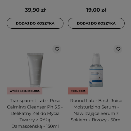
39,90 zł
19,00 zł
DODAJ DO KOSZYKA
DODAJ DO KOSZYKA
WYBÓR KOSMETOLOGA
PROMOCJA
Transparent Lab - Rose
Round Lab - Birch Juice
Calming Cleanser Ph 5.5 -
Moisturizing Serum -
Delikatny Żel do Mycia
Nawilżające Serum z
Twarzy z Różą
Sokiem z Brzozy - 50ml
Damasceńską - 150ml