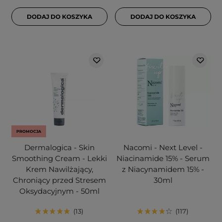
DODAJ DO KOSZYKA
DODAJ DO KOSZYKA
PROMOCJA
Dermalogica - Skin
Nacomi - Next Level -
Smoothing Cream - Lekki
Niacinamide 15% - Serum
Krem Nawilżający,
z Niacynamidem 15% -
Chroniący przed Stresem
30ml
Oksydacyjnym - 50ml
13
117