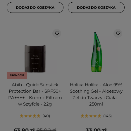
DODAJ DO KOSZYKA
DODAJ DO KOSZYKA
PROMOCJA
Abib - Quick Sunstick
Holika Holika - Aloe 99%
Protection Bar - SPF50+
Soothing Gel - Aloesowy
PA++++ - Krem z Filtrem
Żel do Twarzy i Ciała -
w Sztyfcie - 22g
250ml
40
145
63,80 zł
85,00 zł
33,00 zł