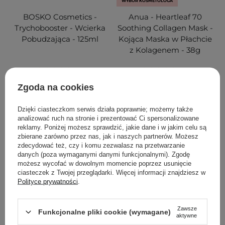
WYBÓR KOSMETOLOGA
BOSKO Cosmetics -
Anua - Heartleaf 70
Trychobooster - Wcierka
Soothing Collagen Mask -
Pobudzająca - 125ml
Kojąca Maska w Płachcie
z Kolagenem - 38g
7
11
Zgoda na cookies
99,00 zł
19,90 zł
Dzięki ciasteczkom serwis działa poprawnie; możemy także
analizować ruch na stronie i prezentować Ci spersonalizowane
DODAJ DO KOSZYKA
DODAJ DO KOSZYKA
reklamy. Poniżej możesz sprawdzić, jakie dane i w jakim celu są
zbierane zarówno przez nas, jak i naszych partnerów. Możesz
zdecydować też, czy i komu zezwalasz na przetwarzanie
danych (poza wymaganymi danymi funkcjonalnymi). Zgodę
możesz wycofać w dowolnym momencie poprzez usunięcie
ciasteczek z Twojej przeglądarki. Więcej informacji znajdziesz w
Polityce prywatności
.
Zawsze
Funkcjonalne pliki cookie (wymagane)
aktywne