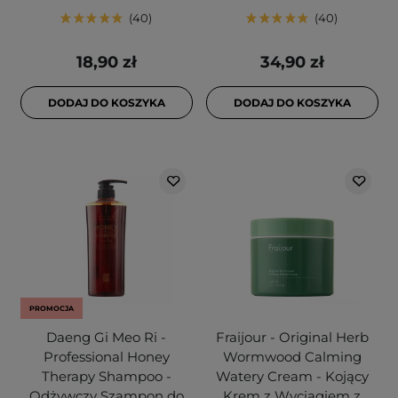
40
40
18,90 zł
34,90 zł
DODAJ DO KOSZYKA
DODAJ DO KOSZYKA
PROMOCJA
Daeng Gi Meo Ri -
Fraijour - Original Herb
Professional Honey
Wormwood Calming
Therapy Shampoo -
Watery Cream - Kojący
Odżywczy Szampon do
Krem z Wyciągiem z