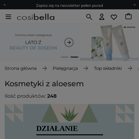
Zapisz się na newsletter pełen porad
Bezpłatne konsultacje kosmetologiczne
Z nami to możliwe! Realizacja zamówienia do 24h.
Poleć nas i zyskaj jeszcze więcej punktów
Zapisz się na newsletter pełen porad
Strona główna
Pielęgnacja
Top składniki
Kosmetyki z aloesem
Ilość produktów:
248
DZIAŁANIE