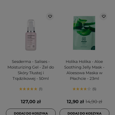
Sesderma - Salises -
Holika Holika - Aloe
Moisturizing Gel - Żel do
Soothing Jelly Mask -
Skóry Tłustej i
Aloesowa Maska w
Trądzikowej - 50ml
Płachcie - 23ml
1
5
127,00 zł
12,90 zł
14,90 zł
DODAJ DO KOSZYKA
DODAJ DO KOSZYKA