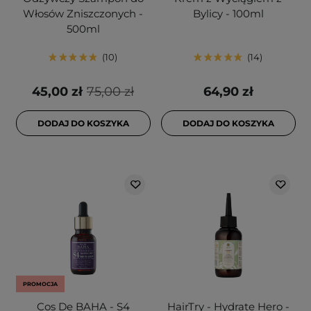
Włosów Zniszczonych -
Bylicy - 100ml
500ml
10
14
45,00 zł
75,00 zł
64,90 zł
DODAJ DO KOSZYKA
DODAJ DO KOSZYKA
PROMOCJA
Cos De BAHA - S4
HairTry - Hydrate Hero -