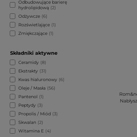
Odbudowujące barierę
hydrolipidową
2
Odżywcze
6
Rozświetlające
1
Zmiękczające
1
Składniki aktywne
Ceramidy
8
Ekstrakty
31
Kwas hialuronowy
6
Oleje / Masła
56
Rom&nd 
Pantenol
1
Nabłysz
Peptydy
3
Propolis / Miód
3
Skwalan
2
Witamina E
4