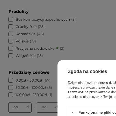
Produkty
Bez kompozycji zapachowych
3
Cruelty free
28
Koreańskie
46
Polskie
19
Przyjazne środowisku
2
Wegańskie
18
Zgoda na cookies
Przedziały cenowe
0.00zł - 50.00zł
67
Dzięki ciasteczkom serwis dzia
50.00zł - 100.00zł
6
możesz sprawdzić, jakie dane i
zezwalasz na przetwarzanie d
100.00zł - 150.00zł
1
usunięcie ciasteczek z Twojej p
zł
zł
od
do
-
Funkcjonalne pliki 
PROMOCJA