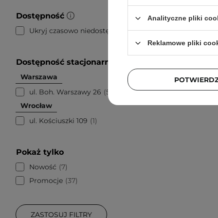
Fwee - L
Dostępność
Analityczne pliki coo
- Kremow
Ukryj czasowo niedostępne
64
Reklamowe pliki coo
Dostępność stacjonarnie
3
Warszawa
POTWIERD
ul. Boh. Warszawy 26
5
Wrocław
ul. Kościuszki 109
1
Pokaż tylko
Nowość
7
Promocje
37
ZASTOSUJ FILTRY