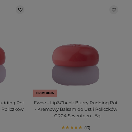
PROMOCJA
Pudding Pot
Fwee - Lip&Cheek Blurry Pudding Pot
 Policzków
- Kremowy Balsam do Ust i Policzków
- CR04 Seventeen - 5g
13