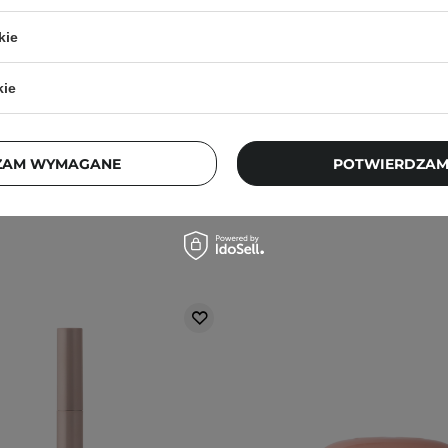
ip&Cheek Blurry Pudding Pot
Fwee - Lip&Cheek Blurry 
kie
y Balsam do Ust i Policzków
- Kremowy Balsam do Ust i
- RD01 D-Day - 5g
- RD05 Greedy - 
kie
13
13
5,01 zł
79,00 zł
47,73 zł
79,00
ZAM WYMAGANE
POTWIERDZAM