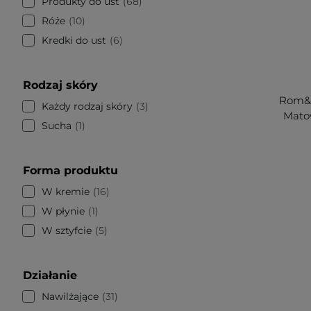
Produkty do ust
68
Róże
10
Kredki do ust
6
Rodzaj skóry
Rom&n
Każdy rodzaj skóry
3
Mato
Sucha
1
Forma produktu
W kremie
16
W płynie
1
W sztyfcie
5
Działanie
Nawilżające
31