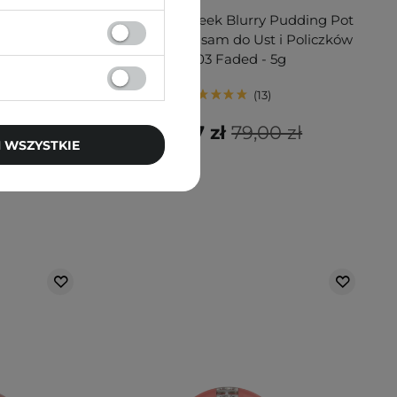
Pudding Pot
Fwee - Lip&Cheek Blurry Pudding Pot
 Policzków
- Kremowy Balsam do Ust i Policzków
5g
- RS03 Faded - 5g
13
 zł
38,97 zł
79,00 zł
 WSZYSTKIE