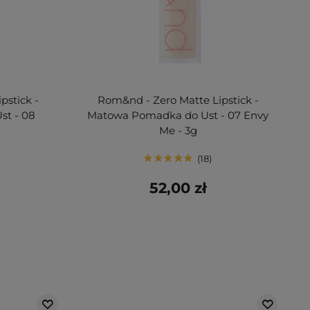
pstick -
Rom&nd - Zero Matte Lipstick -
t - 08
Matowa Pomadka do Ust - 07 Envy
Me - 3g
18
52,00 zł