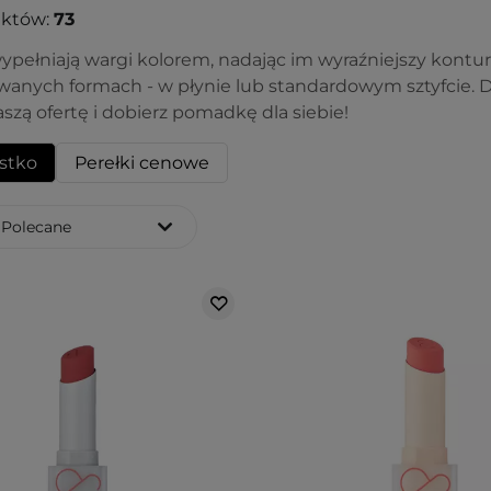
uktów:
73
pełniają wargi kolorem, nadając im wyraźniejszy kontur
wanych formach - w płynie lub standardowym sztyfcie. D
szą ofertę i dobierz pomadkę dla siebie!
stko
Perełki cenowe
Polecane