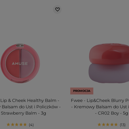
PROMOCJA
Lip & Cheek Healthy Balm -
Fwee - Lip&Cheek Blurry 
Balsam do Ust i Policzków -
- Kremowy Balsam do Ust i
 Strawberry Balm - 3g
- CR02 Boy - 5g
4
13