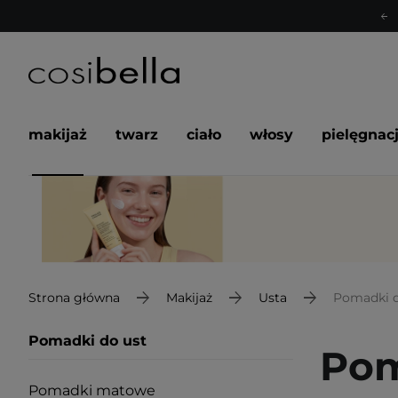
makijaż
twarz
ciało
włosy
pielęgnac
Strona główna
Makijaż
Usta
Pomadki d
Pomadki do ust
Pom
Pomadki matowe