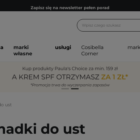
Zapisz się na newsletter pełen porad
Bezpłatne konsultacje kosmetologiczne
Z nami to możliwe! Realizacja zamówienia do 24h.
Poleć nas i zyskaj jeszcze więcej punktów
ja
marki
usługi
Cosibella
mark
Zapisz się na newsletter pełen porad
własne
Corner
o ust
adki do ust