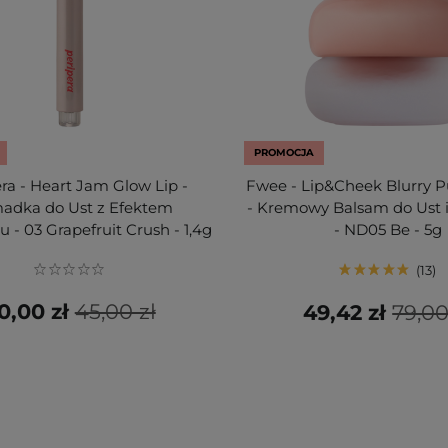
PROMOCJA
ra - Heart Jam Glow Lip -
Fwee - Lip&Cheek Blurry 
adka do Ust z Efektem
- Kremowy Balsam do Ust i
u - 03 Grapefruit Crush - 1,4g
- ND05 Be - 5g
13
0,00 zł
45,00 zł
49,42 zł
79,00