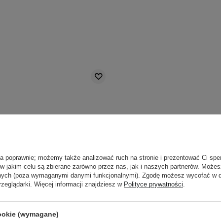
ła poprawnie; możemy także analizować ruch na stronie i prezentować Ci spe
 w jakim celu są zbierane zarówno przez nas, jak i naszych partnerów. Może
anych (poza wymaganymi danymi funkcjonalnymi). Zgodę możesz wycofać w
rzeglądarki. Więcej informacji znajdziesz w
Polityce prywatności
.
cookie (wymagane)
PROMOCJA