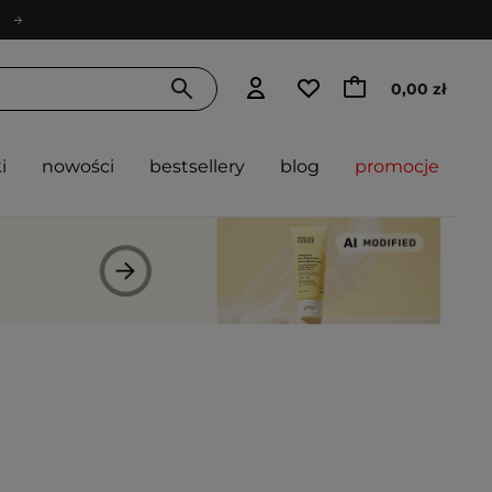
0,00 zł
i
nowości
bestsellery
blog
promocje