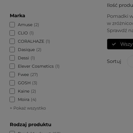
Ilość prod
Marka
Pomadki wy
w zróżnico
Amuse
2
Sprawdź na
CLIO
1
CORALHAZE
1
Wszy
Dasique
2
Dessi
1
Sortuj
Elever Cosmetics
1
Fwee
27
GOSH
3
Kaine
2
Moira
4
+ Pokaż wszystko
Rodzaj produktu