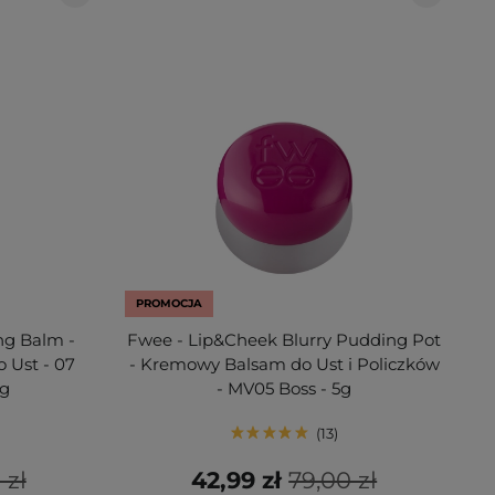
PROMOCJA
ng Balm -
Fwee - Lip&Cheek Blurry Pudding Pot
 Ust - 07
- Kremowy Balsam do Ust i Policzków
5g
- MV05 Boss - 5g
13
 zł
42,99 zł
79,00 zł