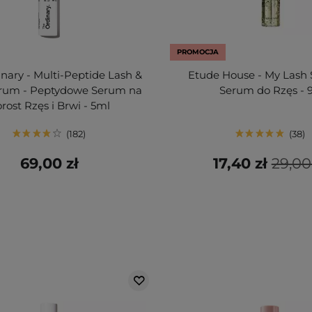
PROMOCJA
nary - Multi-Peptide Lash &
Etude House - My Lash
rum - Peptydowe Serum na
Serum do Rzęs - 
rost Rzęs i Brwi - 5ml
182
38
69,00 zł
17,40 zł
29,00