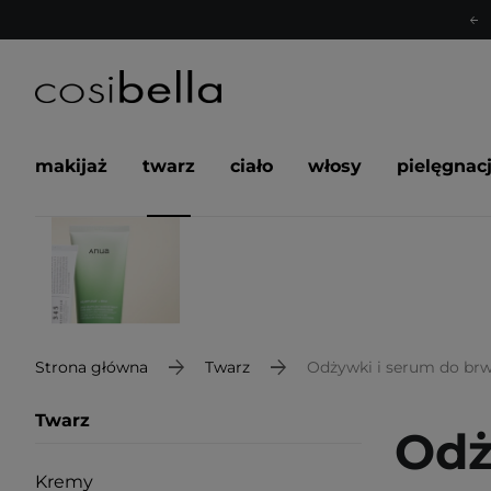
makijaż
twarz
ciało
włosy
pielęgnac
Strona główna
Twarz
Odżywki i serum do brwi
Twarz
Odż
Kremy