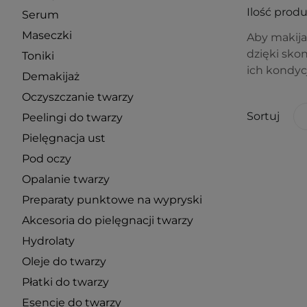
Ilość prod
Serum
Maseczki
Aby makijaż
dzięki sko
Toniki
ich kondyc
Demakijaż
Oczyszczanie twarzy
Sortuj
Peelingi do twarzy
Pielęgnacja ust
Pod oczy
Opalanie twarzy
Preparaty punktowe na wypryski
Akcesoria do pielęgnacji twarzy
Hydrolaty
Oleje do twarzy
Płatki do twarzy
Esencje do twarzy