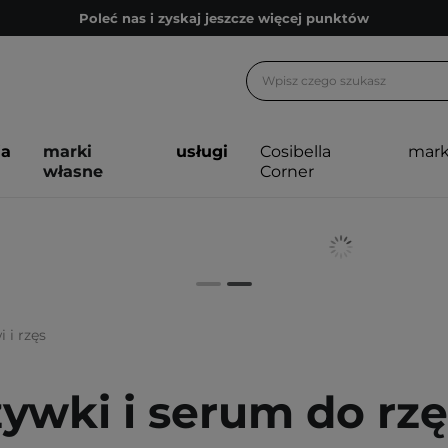
Poleć nas i zyskaj jeszcze więcej punktów
Zapisz się na newsletter pełen porad
Bezpłatne konsultacje kosmetologiczne
Z nami to możliwe! Realizacja zamówienia do 24h.
ja
marki
usługi
Cosibella
mark
Poleć nas i zyskaj jeszcze więcej punktów
własne
Corner
Zapisz się na newsletter pełen porad
 i rzęs
ywki i serum do rzę