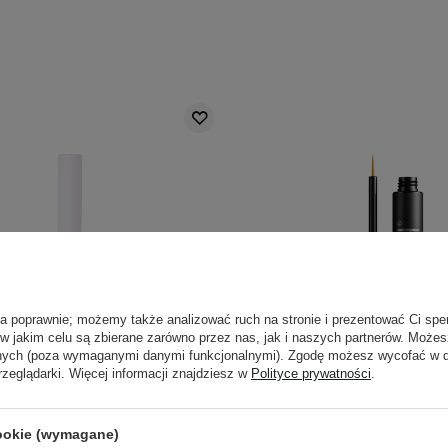
ła poprawnie; możemy także analizować ruch na stronie i prezentować Ci spe
 w jakim celu są zbierane zarówno przez nas, jak i naszych partnerów. Może
anych (poza wymaganymi danymi funkcjonalnymi). Zgodę możesz wycofać w
rzeglądarki. Więcej informacji znajdziesz w
Polityce prywatności
.
- Lashrum Eyelash Enhancing
Nanolash - Eyelash Serum
cookie (wymagane)