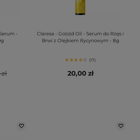
 Serum -
Claresa - Go(o)d Oil - Serum do Rzęs i
9g
Brwi z Olejkiem Rycynowym - 8g
17
 zł
20,00 zł