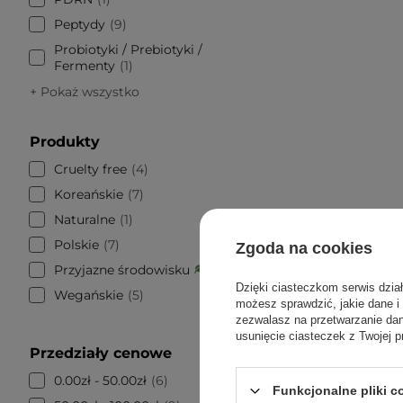
Peptydy
9
Probiotyki / Prebiotyki /
Fermenty
1
+ Pokaż wszystko
Produkty
Cruelty free
4
Koreańskie
7
Naturalne
1
Polskie
7
Zgoda na cookies
Przyjazne środowisku
1
Dzięki ciasteczkom serwis dzia
Wegańskie
5
możesz sprawdzić, jakie dane i
zezwalasz na przetwarzanie d
usunięcie ciasteczek z Twojej p
Przedziały cenowe
0.00zł - 50.00zł
6
Seapuri 
Funkcjonalne pliki 