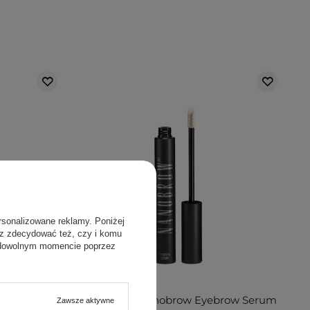
rsonalizowane reklamy. Poniżej
sz zdecydować też, czy i komu
 dowolnym momencie poprzez
 - Odżywka
Nanolash - Nanobrow Eyebrow Serum
Zawsze aktywne