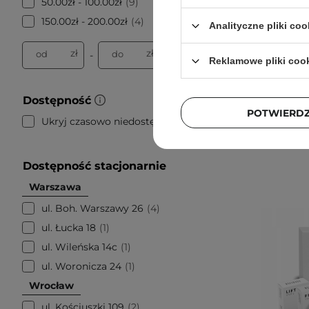
50.00zł - 100.00zł
9
- Wzmacn
150.00zł - 200.00zł
4
Analityczne pliki coo
zł
zł
od
do
-
Reklamowe pliki coo
Dostępność
POTWIERD
Ukryj czasowo niedostępne
15
Dostępność stacjonarnie
Warszawa
ul. Boh. Warszawy 26
4
ul. Łucka 18
1
ul. Wileńska 14c
1
ul. Woronicza 24
1
Wrocław
ul. Kościuszki 109
2