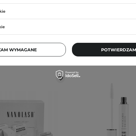
iające Serum do Rzęs - 10g
do Rzęs - 3ml
kie
84,00 zł
170,00 zł
kie
ZAM WYMAGANE
POTWIERDZAM