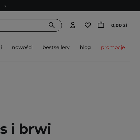
0,00 zł
i
nowości
bestsellery
blog
promocje
s i brwi