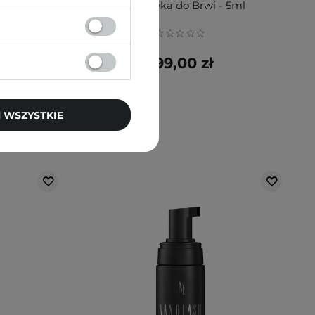
- Odżywka do Brwi - 5ml
199,00 zł
 WSZYSTKIE