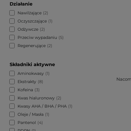
Działanie
Nawilżające
2
Oczyszczające
1
Odżywcze
2
Przeciw wypadaniu
5
Regenerujące
2
Składniki aktywne
Aminokwasy
1
Nacomi
Ekstrakty
8
Kofeina
3
Kwas hialuronowy
2
Kwasy AHA / BHA / PHA
1
Oleje / Masła
1
Pantenol
4
PDRN
1