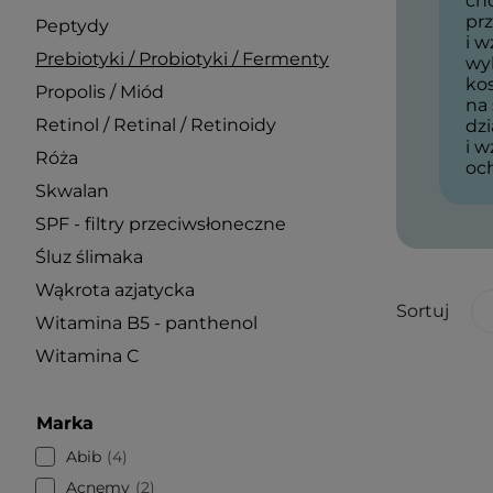
cho
pr
Peptydy
i w
Prebiotyki / Probiotyki / Fermenty
wy
ko
Propolis / Miód
na
Retinol / Retinal / Retinoidy
dzi
i w
Róża
oc
Skwalan
SPF - filtry przeciwsłoneczne
Śluz ślimaka
Wąkrota azjatycka
Sortuj
Witamina B5 - panthenol
Witamina C
Marka
Abib
4
Acnemy
2