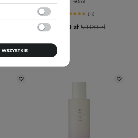
60ml
16
38,40 zł
59,00 zł
 WSZYSTKIE