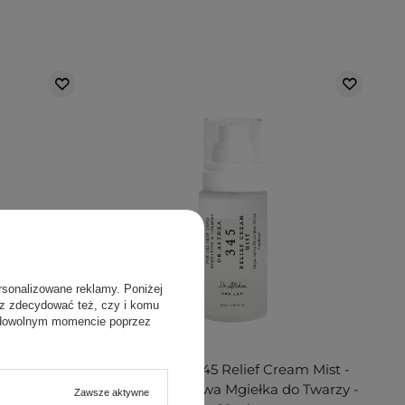
rsonalizowane reklamy. Poniżej
sz zdecydować też, czy i komu
 dowolnym momencie poprzez
PROMOCJA
rning Gel
Dr. Althea - 345 Relief Cream Mist -
do Mycia
Kojąca Kremowa Mgiełka do Twarzy -
Zawsze aktywne