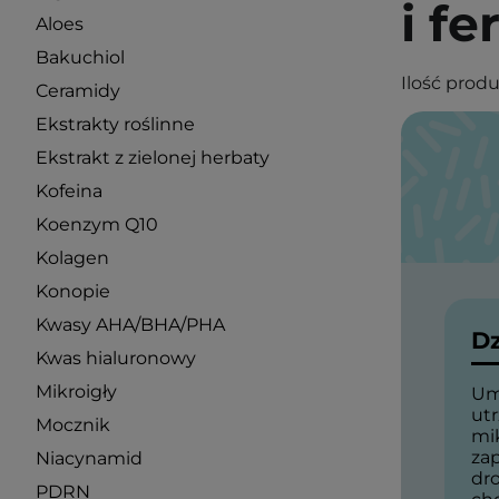
i f
Aloes
Bakuchiol
Ilość prod
Ceramidy
Ekstrakty roślinne
Ekstrakt z zielonej herbaty
Kofeina
Koenzym Q10
Kolagen
Konopie
Kwasy AHA/BHA/PHA
Dz
Kwas hialuronowy
Mikroigły
Um
ut
Mocznik
mi
za
Niacynamid
dr
PDRN