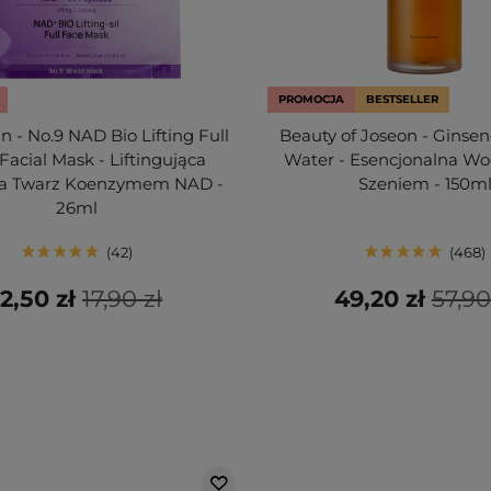
PROMOCJA
BESTSELLER
 - No.9 NAD Bio Lifting Full
Beauty of Joseon - Ginse
Facial Mask - Liftingująca
Water - Esencjonalna Wo
a Twarz Koenzymem NAD -
Szeniem - 150m
26ml
42
468
12,50 zł
17,90 zł
49,20 zł
57,90