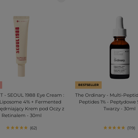
BESTSELLER
 - SEOUL 1988 Eye Cream :
The Ordinary - Multi-Pepti
 Liposome 4% + Fermented
Peptides 1% - Peptydowe
jędrniający Krem pod Oczy z
Twarzy - 30ml
Retinalem - 30ml
62
119