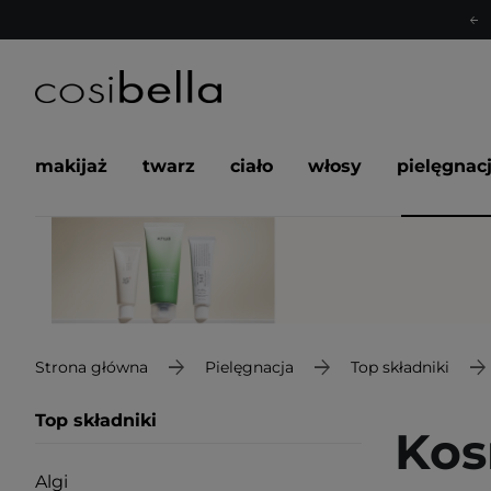
makijaż
twarz
ciało
włosy
pielęgnac
Strona główna
Pielęgnacja
Top składniki
Top składniki
Kos
Algi