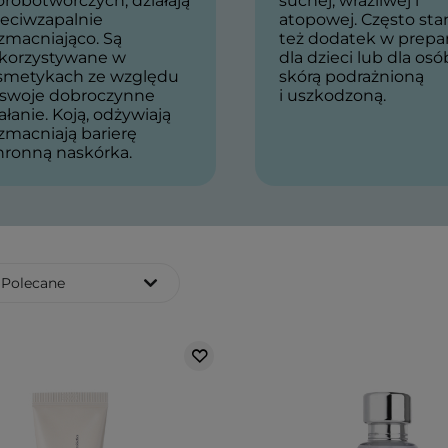
robotwórczych, działają
suchej, wrażliwej i
zeciwzapalnie
atopowej. Często st
zmacniająco. Są
też dodatek w prepa
korzystywane w
dla dzieci lub dla osó
smetykach ze względu
skórą podrażnioną
 swoje dobroczynne
i uszkodzoną.
ałanie. Koją, odżywiają
zmacniają barierę
hronną naskórka.
Polecane