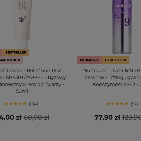
BESTSELLER
SMETOLOGA
PROMOCJA
BESTSELLER
of Joseon - Relief Sun Rice
Numbuzin - No.9 NAD Bio
cs - SPF50+/PA++++ - Ryżowy
Essence - Liftingująca E
słoneczny Krem do Twarzy -
Koenzymem NAD - 
50ml
1841
57
4,00 zł
60,00 zł
77,90 zł
129,90