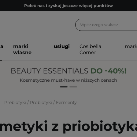
Poleć nas i zyskaj jeszcze więcej punktów
Zapisz się na newsletter pełen porad
Bezpłatne konsultacje kosmetologiczne
Z nami to możliwe! Realizacja zamówienia do 24h.
ja
marki
usługi
Cosibella
mark
Poleć nas i zyskaj jeszcze więcej punktów
własne
Corner
Zapisz się na newsletter pełen porad
Prebiotyki / Probiotyki / Fermenty
metyki z priobiotyk