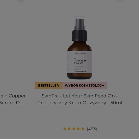
BESTSELLER
WYBÓR KOSMETOLOGA
de + Copper
SkinTra - Let Your Skin Feed On -
 Serum Do
Prebiotyczny Krem Odżywczy - 50ml
493