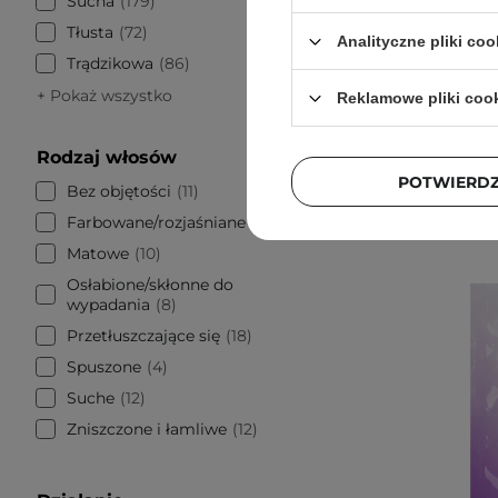
Sucha
179
Kolage
Tłusta
72
Analityczne pliki coo
Trądzikowa
86
+ Pokaż wszystko
Reklamowe pliki coo
Rodzaj włosów
POTWIERD
Bez objętości
11
Farbowane/rozjaśniane
7
Matowe
10
Osłabione/skłonne do
wypadania
8
Przetłuszczające się
18
Spuszone
4
Suche
12
Zniszczone i łamliwe
12