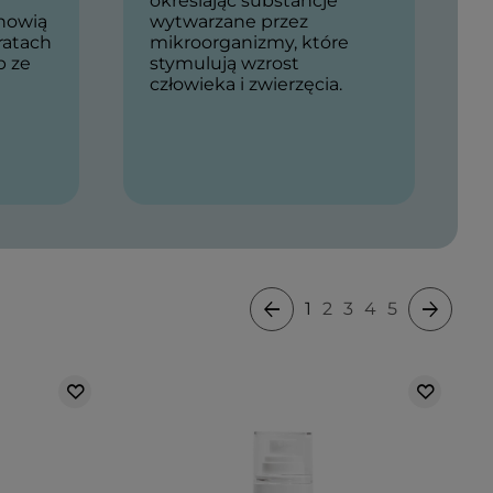
określając substancje
anowią
wytwarzane przez
ratach
mikroorganizmy, które
b ze
stymulują wzrost
człowieka i zwierzęcia.
1
2
3
4
5