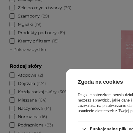
Żele do mycia twarzy
30
Szampony
29
Mgiełki
19
Produkty pod oczy
19
Kremy z filtrem
15
+ Pokaż wszystko
Rodzaj skóry
Atopowa
2
Zgoda na cookies
Dojrzała
124
Każdy rodzaj skóry
303
Dzięki ciasteczkom serwis dzia
Mieszana
64
możesz sprawdzić, jakie dane i
zezwalasz na przetwarzanie d
Naczyniowa
14
usunięcie ciasteczek z Twojej p
PROMOCJA
Normalna
16
Biodanc
Podrażniona
83
Mas
Funkcjonalne pliki 