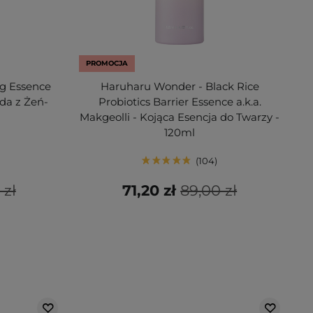
PROMOCJA
ng Essence
Haruharu Wonder - Black Rice
da z Żeń-
Probiotics Barrier Essence a.k.a.
l
Makgeolli - Kojąca Esencja do Twarzy -
120ml
104
 zł
71,20 zł
89,00 zł