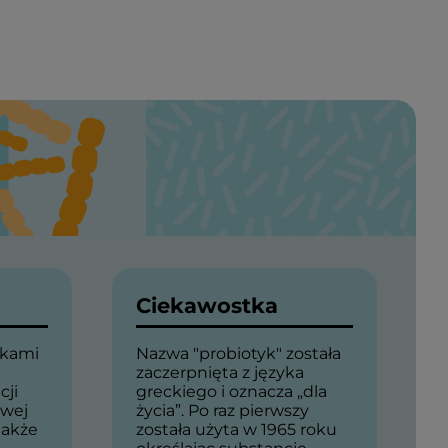
Ciekawostka
ykami
Nazwa "probiotyk" została
zaczerpnięta z języka
cji
greckiego i oznacza „dla
owej
życia”. Po raz pierwszy
także
została użyta w 1965 roku