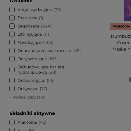
Działanie
Antyoksydacyjne
77
Brązujące
1
Łagodzące
244
PROMOCJA
Liftingujące
11
Numbuzin
Nawilżające
403
Cover 
Maska n
Ochrona przeciwsłoneczna
19
Oczyszczające
106
Odbudowujące barierę
hydrolipidową
88
Odświeżające
26
Odżywcze
77
+ Pokaż wszystko
Składniki aktywne
Alantoina
42
Algi
18