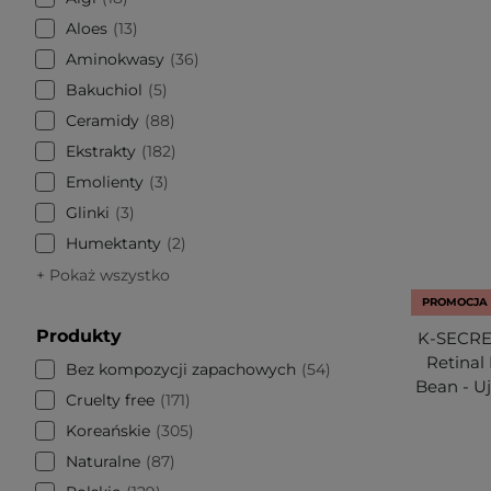
Aloes
13
Aminokwasy
36
Bakuchiol
5
Ceramidy
88
Ekstrakty
182
Emolienty
3
Glinki
3
Humektanty
2
+ Pokaż wszystko
PROMOCJA
Produkty
K-SECRET
Retinal
Bez kompozycji zapachowych
54
Bean - U
Cruelty free
171
Koreańskie
305
Naturalne
87