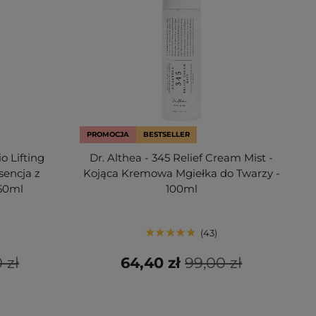
PROMOCJA
BESTSELLER
 Lifting
Dr. Althea - 345 Relief Cream Mist -
sencja z
Kojąca Kremowa Mgiełka do Twarzy -
50ml
100ml
43
 zł
64,40 zł
99,00 zł