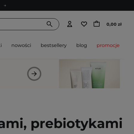
0,00 zł
i
nowości
bestsellery
blog
promocje
ami, prebiotykami