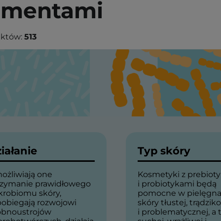
ermentami
uktów:
513
iałanie
Typ skóry
ożliwiają one
Kosmetyki z prebiot
rzymanie prawidłowego
i probiotykami będą
krobiomu skóry,
pomocne w pielęgna
pobiegają rozwojowi
skóry tłustej, trądzik
obnoustrojów
i problematycznej, a 