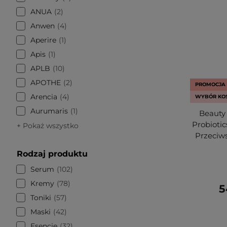
ANUA
2
Anwen
4
Aperire
1
Apis
1
APLB
10
APOTHE
2
PROMOCJA
Arencia
4
WYBÓR KO
Aurumaris
1
Beauty 
Probioti
+ Pokaż wszystko
Przeciw
Rodzaj produktu
Serum
102
Kremy
78
5
Toniki
57
Maski
42
Esencje
32