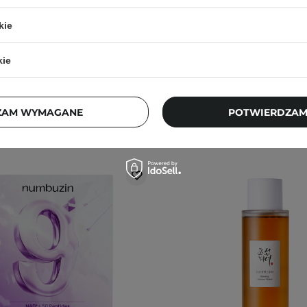
nowa do Twarzy - 1szt/34g
Twarzy - 150ml
kie
631
1045
17,90 zł
19,90 zł
34,00 zł
kie
ZAM WYMAGANE
POTWIERDZAM