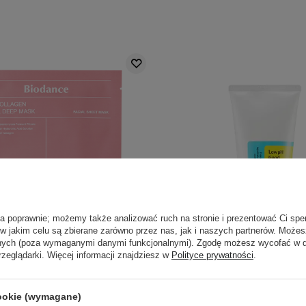
ła poprawnie; możemy także analizować ruch na stronie i prezentować Ci spe
 w jakim celu są zbierane zarówno przez nas, jak i naszych partnerów. Może
anych (poza wymaganymi danymi funkcjonalnymi). Zgodę możesz wycofać w
rzeglądarki. Więcej informacji znajdziesz w
Polityce prywatności
.
BESTSELLER
e - Bio-Collagen Real Deep
COSRX - Low pH Good Mo
k - Ujędrniająca Maska
Cleanser - Łagodny Żel 
cookie (wymagane)