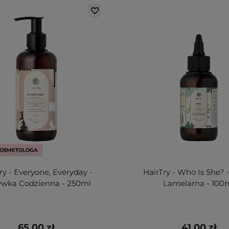
OSMETOLOGA
ry - Everyone, Everyday -
HairTry - Who Is She?
wka Codzienna - 250ml
Lamelarna - 100
65,00 zł
41,00 zł