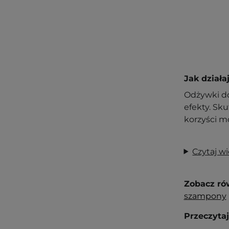
Jak dział
Odżywki do
efekty. Sk
korzyści m
Czytaj wi
Zobacz ró
szampony
Przeczytaj