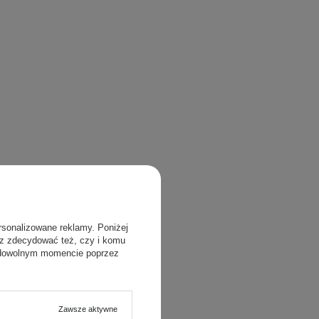
rsonalizowane reklamy. Poniżej
sz zdecydować też, czy i komu
 dowolnym momencie poprzez
Zawsze aktywne