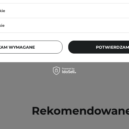
 Nawilżający Bez - Odżywka
ów o Różnej Porowatości -
kie
15ml
kie
42
4,00 zł
ZAM WYMAGANE
POTWIERDZAM
Rekomendowane 