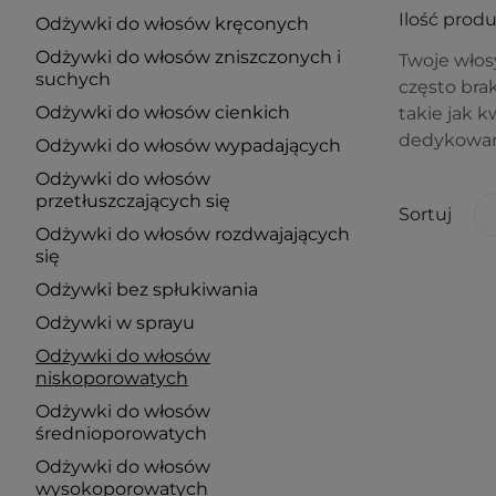
Ilość prod
Odżywki do włosów kręconych
Odżywki do włosów zniszczonych i
Twoje włosy
suchych
często brak
Odżywki do włosów cienkich
takie jak k
dedykowany
Odżywki do włosów wypadających
Odżywki do włosów
przetłuszczających się
Sortuj
Odżywki do włosów rozdwajających
się
Odżywki bez spłukiwania
Odżywki w sprayu
Odżywki do włosów
niskoporowatych
Odżywki do włosów
średnioporowatych
Odżywki do włosów
wysokoporowatych