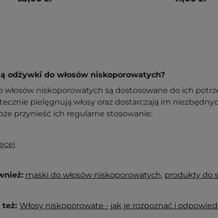
ają odżywki do włosów niskoporowatych?
 włosów niskoporowatych są dostosowane do ich potrze
utecznie pielęgnują włosy oraz dostarczają im niezbędny
oże przynieść ich regularne stosowanie:
ęcej
wnież:
maski do włosów niskoporowatych
,
produkty do s
 też:
Włosy niskoporowate - jak je rozpoznać i odpowie