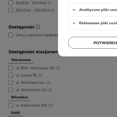
Anwen -
50.00zł - 100.00zł
1
do Włos
Analityczne pliki coo
200.00zł - 250.00zł
1
Reklamowe pliki coo
Dostępność
Ukryj czasowo niedostępne
6
POTWIERD
Dostępność stacjonarnie
Warszawa
ul. Boh. Warszawy 26
3
ul. Łucka 18
2
ul. Wileńska 14c
2
ul. Woronicza 24
2
Wrocław
ul. Kościuszki 109
2
Łódź