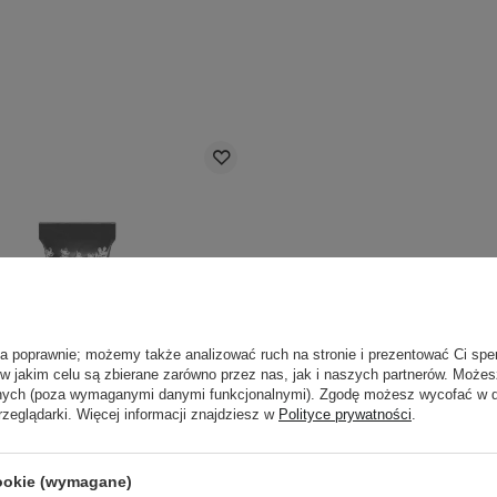
ła poprawnie; możemy także analizować ruch na stronie i prezentować Ci spe
 w jakim celu są zbierane zarówno przez nas, jak i naszych partnerów. Może
anych (poza wymaganymi danymi funkcjonalnymi). Zgodę możesz wycofać w
rzeglądarki. Więcej informacji znajdziesz w
Polityce prywatności
.
SMETOLOGA
cookie (wymagane)