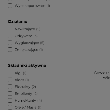
Wysokoporowate
1
Działanie
Nawilżające
5
Odżywcze
3
Wygładzające
5
Zmiękczające
1
Składniki aktywne
Anwen -
Algi
1
Wło
Aloes
1
Ekstrakty
2
Emolienty
2
Humektanty
4
Oleje / Masła
1