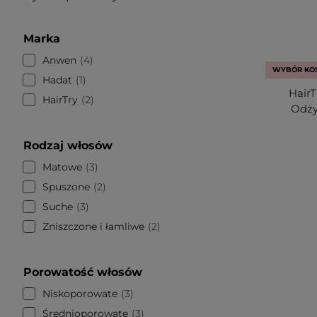
Marka
Anwen
4
WYBÓR KO
Hadat
1
HairT
HairTry
2
Odży
Rodzaj włosów
Matowe
3
Spuszone
2
Suche
3
Zniszczone i łamliwe
2
Porowatość włosów
Niskoporowate
3
Średnioporowate
3