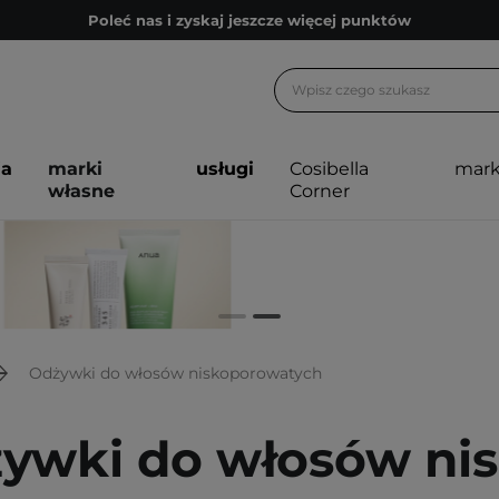
Poleć nas i zyskaj jeszcze więcej punktów
Zapisz się na newsletter pełen porad
Bezpłatne konsultacje kosmetologiczne
Z nami to możliwe! Realizacja zamówienia do 24h.
ja
marki
usługi
Cosibella
mark
Poleć nas i zyskaj jeszcze więcej punktów
własne
Corner
Zapisz się na newsletter pełen porad
Odżywki do włosów niskoporowatych
ywki do włosów ni