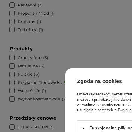
Pantenol
3
Propolis / Miód
1
Proteiny
1
Trehaloza
1
Produkty
Cruelty free
3
Naturalne
3
Polskie
6
Zgoda na cookies
Przyjazne środowisku
5
Wegańskie
1
Dzięki ciasteczkom serwis dzia
Wybór kosmetologa
2
możesz sprawdzić, jakie dane i
zezwalasz na przetwarzanie d
usunięcie ciasteczek z Twojej p
Przedziały cenowe
WYBÓR KO
0.00zł - 50.00zł
5
Funkcjonalne pliki 