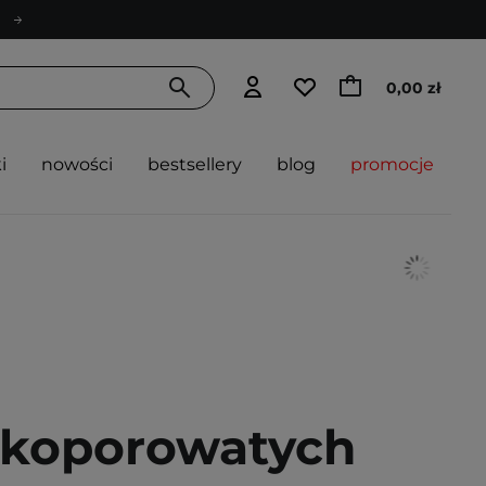
0,00 zł
i
nowości
bestsellery
blog
promocje
skoporowatych