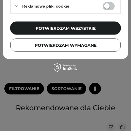
Wypełniająca do Włosów
Włosów Cienkich - 236ml
Reklamowe pliki cookie
- 300ml
1
POTWIERDZAM WSZYSTKIE
139,00 zł
79,00 zł
POTWIERDZAM WYMAGANE
DODAJ DO KOSZYKA
POWIADOM MNIE
FILTROWANIE
SORTOWANIE
Rekomendowane dla Ciebie