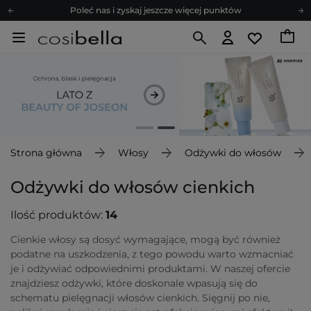
Poleć nas i zyskaj jeszcze więcej punktów
Zapisz się na newsletter pełen porad
Bezpłatne konsultacje kosmetologiczne
Z nami to możliwe! Realizacja zamówienia do 24h.
Poleć nas i zyskaj jeszcze więcej punktów
Zapisz się na newsletter pełen porad
Strona główna
Włosy
Odżywki do włosów
Odżywki do włosów cienkich
Ilość produktów:
14
Cienkie włosy są dosyć wymagające, mogą być również
podatne na uszkodzenia, z tego powodu warto wzmacniać
je i odżywiać odpowiednimi produktami. W naszej ofercie
znajdziesz odżywki, które doskonale wpasują się do
schematu pielęgnacji włosów cienkich. Sięgnij po nie,