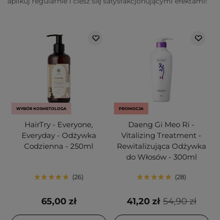
aplikuj regularnie i ciesz się satysfakcjonującymi efektami!
WYBÓR KOSMETOLOGA
PROMOCJA
HairTry - Everyone,
Daeng Gi Meo Ri -
Everyday - Odżywka
Vitalizing Treatment -
Codzienna - 250ml
Rewitalizująca Odżywka
do Włosów - 300ml
26
28
65,00 zł
41,20 zł
54,90 zł