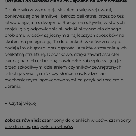
Odżywki do włosów cienkich - sposób na wzmocnienie
Cienkie włosy wymagają skupienia większej uwagi,
ponieważ są one łamliwe i bardzo delikatne, przez co też
łatwo ulegają rozdwojeniu. Specjalne odżywki, w których
znajdują się odpowiednie składniki aktywne dla danego
problemu włosów są jednym z najlepszych sposobów na
skuteczną pielęgnację. Te do cienkich włosów znacząco
dodają im objętości oraz gęstości, a także wzmacniają ich
delikatną strukturę. Dodatkowo, dzięki zawartości olei
tworzą na nich ochronną powłoczkę zabezpieczającą je
przed szkodliwym działaniem czynników zewnętrznych
takich jak wiatr, mróz czy słońce i uszkodzeniami
mechanicznymi spowodowanymi na przykład tarciem o
ubrania.
Czytaj więcej
Zobacz również:
szampony do cienkich włosów
,
szampony
bez sls i sles
,
odżywki do włosów