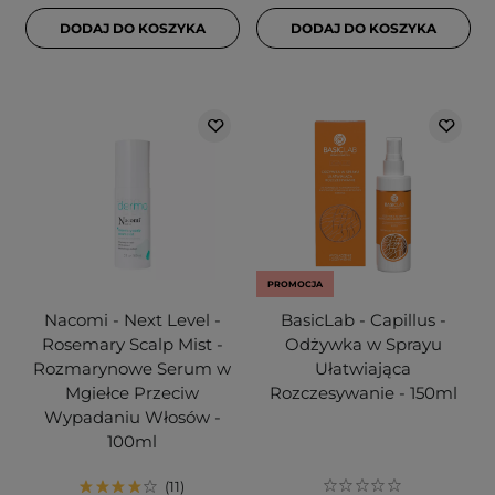
DODAJ DO KOSZYKA
DODAJ DO KOSZYKA
PROMOCJA
Nacomi - Next Level -
BasicLab - Capillus -
Rosemary Scalp Mist -
Odżywka w Sprayu
Rozmarynowe Serum w
Ułatwiająca
Mgiełce Przeciw
Rozczesywanie - 150ml
Wypadaniu Włosów -
100ml
11