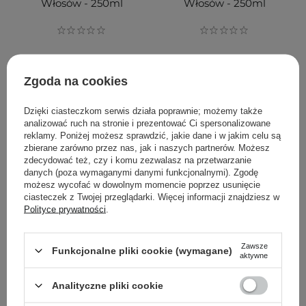
Włosów - 250ml
Włosów - 250ml
62,00 zł
67,50 zł
75,00 zł
Zgoda na cookies
DODAJ DO KOSZYKA
DODAJ DO KOSZYKA
Dzięki ciasteczkom serwis działa poprawnie; możemy także
analizować ruch na stronie i prezentować Ci spersonalizowane
reklamy. Poniżej możesz sprawdzić, jakie dane i w jakim celu są
zbierane zarówno przez nas, jak i naszych partnerów. Możesz
zdecydować też, czy i komu zezwalasz na przetwarzanie
danych (poza wymaganymi danymi funkcjonalnymi). Zgodę
możesz wycofać w dowolnym momencie poprzez usunięcie
ciasteczek z Twojej przeglądarki. Więcej informacji znajdziesz w
Polityce prywatności
.
Zawsze
Funkcjonalne pliki cookie (wymagane)
aktywne
Spaklean - Amazing
Foligain - Triple Action -
Analityczne pliki cookie
Collagen Aqua Treatment
Conditioner for Thinning
- Kolagenowa Kuracja
Hair - Odżywka do