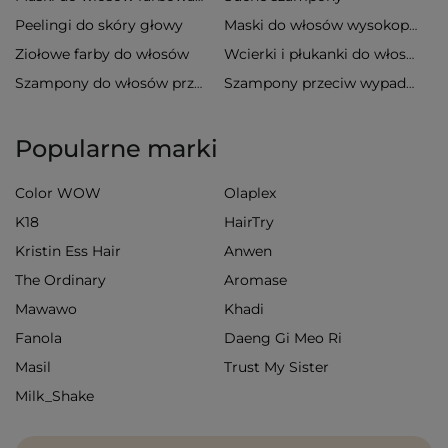
Peelingi do skóry głowy
Maski do włosów wysokoporowatych
Ziołowe farby do włosów
Wcierki i płukanki do włosów
Szampony do włosów przetłuszczających się
Szampony przeciw wypadaniu włosów
Popularne marki
Color WOW
Olaplex
K18
HairTry
Kristin Ess Hair
Anwen
The Ordinary
Aromase
Mawawo
Khadi
Fanola
Daeng Gi Meo Ri
Masil
Trust My Sister
Milk_Shake