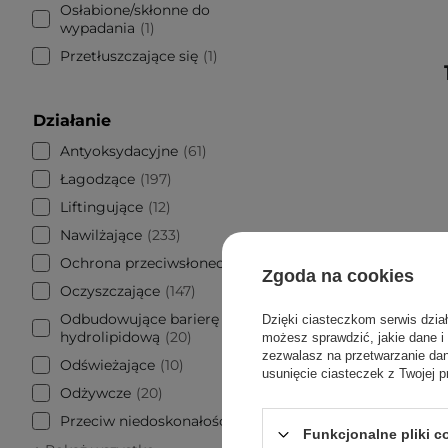
Osłabione/skłonne do
wypadania
1
Przetłuszczające się
1
Działanie
Antyoksydacyjne
61
Łagodzące
197
Liftingujące
12
Nawilżające
233
Ochrona przeciwsłoneczna
10
Zgoda na cookies
Oczyszczające
147
Odbudowujące barierę
Dzięki ciasteczkom serwis dzia
hydrolipidową
20
możesz sprawdzić, jakie dane i
zezwalasz na przetwarzanie d
Odświeżające
10
usunięcie ciasteczek z Twojej p
Odżywcze
20
Przeciw niedoskonałościom
547
Funkcjonalne pliki 