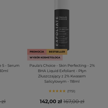
PROMOCJA
BESTSELLER
WYBÓR KOSMETOLOGA
 5 - Serum
Paula's Choice - Skin Perfecting - 2%
 30ml
BHA Liquid Exfoliant - Płyn
Złuszczający z 2% Kwasem
Salicylowym - 118ml
1751
 zł
142,00 zł
167,00 zł