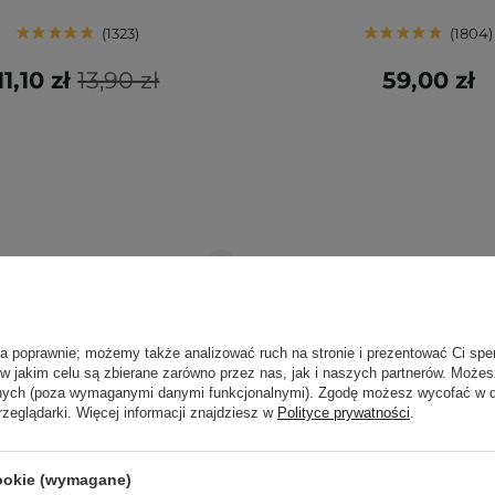
1323
1804
11,10 zł
13,90 zł
59,00 zł
ła poprawnie; możemy także analizować ruch na stronie i prezentować Ci spe
 w jakim celu są zbierane zarówno przez nas, jak i naszych partnerów. Może
anych (poza wymaganymi danymi funkcjonalnymi). Zgodę możesz wycofać w
rzeglądarki. Więcej informacji znajdziesz w
Polityce prywatności
.
cookie (wymagane)