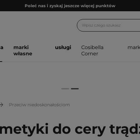
Poleć nas i zyskaj jeszcze więcej punktów
Zapisz się na newsletter pełen porad
Bezpłatne konsultacje kosmetologiczne
Z nami to możliwe! Realizacja zamówienia do 24h.
ja
marki
usługi
Cosibella
mark
Poleć nas i zyskaj jeszcze więcej punktów
własne
Corner
Zapisz się na newsletter pełen porad
Przeciw niedoskonałościom
metyki do cery trąd