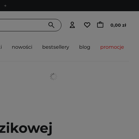
0,00 zł
i
nowości
bestsellery
blog
promocje
zikowej