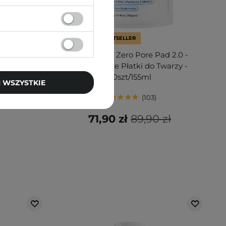
PROMOCJA
BESTSELLER
rning Gel
Medicube - Zero Pore Pad 2.0 -
do Mycia
Złuszczające Płatki do Twarzy -
70szt/155ml
 WSZYSTKIE
103
71,90 zł
89,90 zł