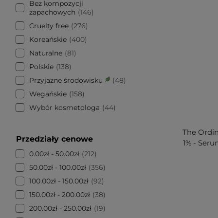
Bez kompozycji
zapachowych
146
Cruelty free
276
Koreańskie
400
Naturalne
81
Polskie
138
Przyjazne środowisku
48
Wegańskie
158
Wybór kosmetologa
44
The Ordin
Przedziały cenowe
1% - Seru
0.00zł - 50.00zł
212
50.00zł - 100.00zł
356
100.00zł - 150.00zł
92
150.00zł - 200.00zł
38
200.00zł - 250.00zł
19