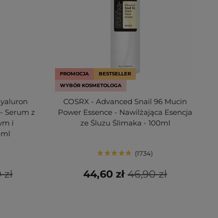
PROMOCJA
BESTSELLER
WYBÓR KOSMETOLOGA
Hyaluron
COSRX - Advanced Snail 96 Mucin
- Serum z
Power Essence - Nawilżająca Esencja
ym i
ze Śluzu Ślimaka - 100ml
0ml
1734
 zł
44,60 zł
46,90 zł