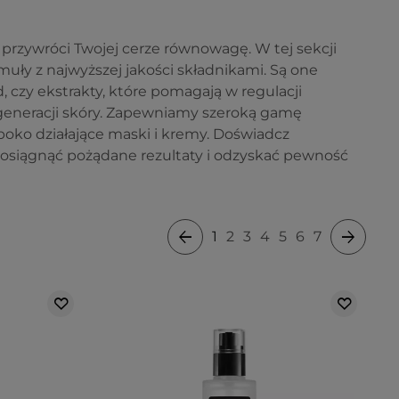
 przywróci Twojej cerze równowagę. W tej sekcji
muły z najwyższej jakości składnikami. Są one
 czy ekstrakty, które pomagają w regulacji
generacji skóry. Zapewniamy szeroką gamę
boko działające maski i kremy. Doświadcz
 osiągnąć pożądane rezultaty i odzyskać pewność
1
2
3
4
5
6
7