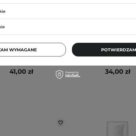
kie
R
WYBÓR KOSMETOLOGA
BESTSELLER
kie
 - Light Your Skin - Serum z
COSRX - Low pH Good Mo
aminą C 20% i Kwasem
Cleanser - Łagodny Żel 
Ferulowym - 30ml
Twarzy - 150ml
ZAM WYMAGANE
POTWIERDZAM
1013
1045
41,00 zł
34,00 zł