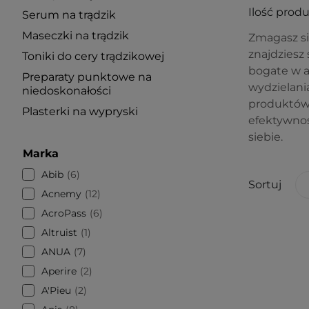
Ilość prod
Serum na trądzik
Maseczki na trądzik
Zmagasz si
znajdziesz 
Toniki do cery trądzikowej
bogate w a
Preparaty punktowe na
wydzielani
niedoskonałości
produktów,
Plasterki na wypryski
efektywnoś
siebie.
Marka
Abib
6
Sortuj
Acnemy
12
AcroPass
6
Altruist
1
ANUA
7
Aperire
2
A'Pieu
2