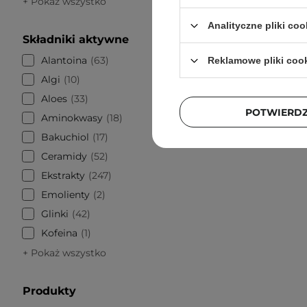
+ Pokaż wszystko
Analityczne pliki coo
Składniki aktywne
BESTSELLE
Alantoina
63
Reklamowe pliki coo
SkinTra
Algi
10
Wit
Aloes
33
POTWIERD
Aminokwasy
18
Bakuchiol
17
Ceramidy
52
Ekstrakty
247
Emolienty
2
Glinki
42
Kofeina
1
+ Pokaż wszystko
Produkty