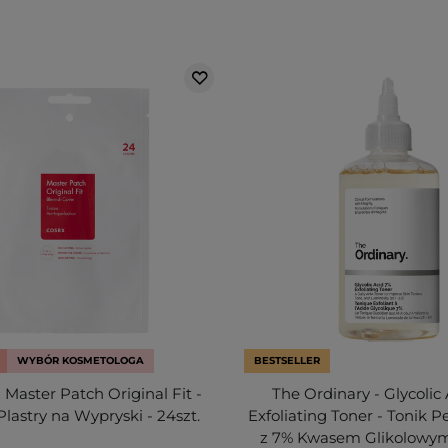
WYBÓR KOSMETOLOGA
BESTSELLER
Master Patch Original Fit -
The Ordinary - Glycolic
lastry na Wypryski - 24szt.
Exfoliating Toner - Tonik P
z 7% Kwasem Glikolowym