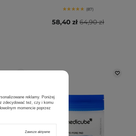
87
58,40 zł
64,90 zł
rsonalizowane reklamy. Poniżej
sz zdecydować też, czy i komu
 dowolnym momencie poprzez
Zawsze aktywne