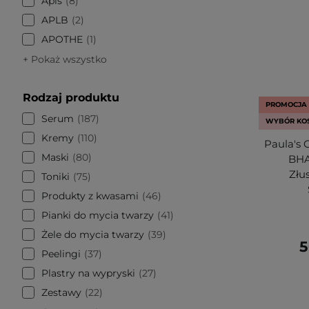
Apis
8
APLB
2
APOTHE
1
+ Pokaż wszystko
Rodzaj produktu
PROMOCJA
Serum
187
WYBÓR KO
Kremy
110
Paula's 
Maski
80
BHA 
Złu
Toniki
75
Produkty z kwasami
46
Pianki do mycia twarzy
41
Żele do mycia twarzy
39
5
Peelingi
37
Plastry na wypryski
27
Zestawy
22