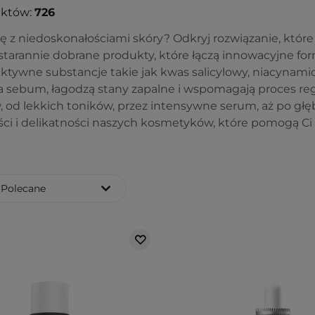
uktów:
726
ę z niedoskonałościami skóry? Odkryj rozwiązanie, które
starannie dobrane produkty, które łączą innowacyjne for
ktywne substancje takie jak kwas salicylowy, niacynamid,
a sebum, łagodzą stany zapalne i wspomagają proces re
 od lekkich toników, przez intensywne serum, aż po głę
ci i delikatności naszych kosmetyków, które pomogą Ci
Polecane