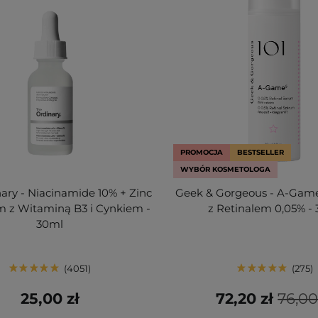
PROMOCJA
BESTSELLER
WYBÓR KOSMETOLOGA
ary - Niacinamide 10% + Zinc
Geek & Gorgeous - A-Game
m z Witaminą B3 i Cynkiem -
z Retinalem 0,05% -
30ml
4051
275
25,00 zł
72,20 zł
76,00