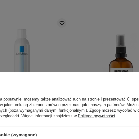
ła poprawnie; możemy także analizować ruch na stronie i prezentować Ci spe
 w jakim celu są zbierane zarówno przez nas, jak i naszych partnerów. Może
anych (poza wymaganymi danymi funkcjonalnymi). Zgodę możesz wycofać w
rzeglądarki. Więcej informacji znajdziesz w
Polityce prywatności
.
e-Posay - Thermal Water -
Ministerstwo Dobrego 
da Termalna - 300ml
Hydrolat Różany - 1
cookie (wymagane)