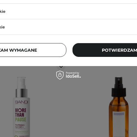
25
5
kie
64,00 zł
39,00 zł
kie
ZAM WYMAGANE
POTWIERDZAM