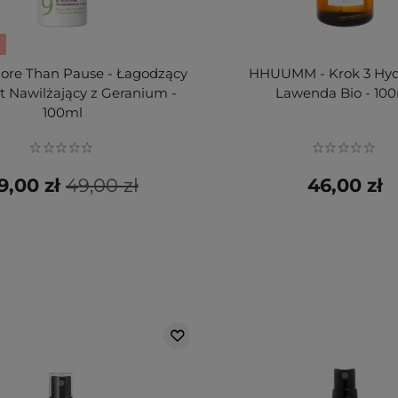
More Than Pause - Łagodzący
HHUUMM - Krok 3 Hydr
t Nawilżający z Geranium -
Lawenda Bio - 10
100ml
9,00 zł
49,00 zł
46,00 zł