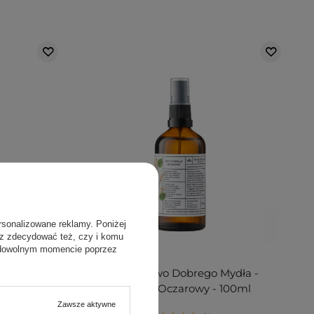
rsonalizowane reklamy. Poniżej
sz zdecydować też, czy i komu
 dowolnym momencie poprzez
Mydła -
Ministerstwo Dobrego Mydła -
00ml
Hydrolat Oczarowy - 100ml
Zawsze aktywne