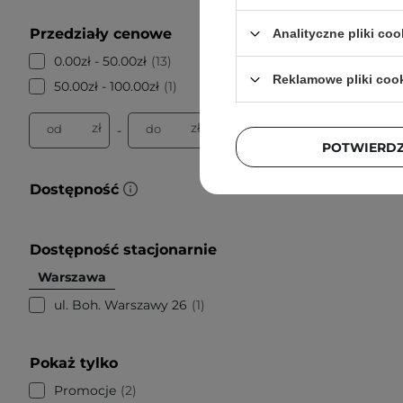
Przedziały cenowe
Analityczne pliki coo
0.00zł - 50.00zł
13
Reklamowe pliki coo
50.00zł - 100.00zł
1
zł
zł
od
do
-
POTWIERD
Dostępność
Dostępność stacjonarnie
Warszawa
ul. Boh. Warszawy 26
1
Pokaż tylko
Promocje
2