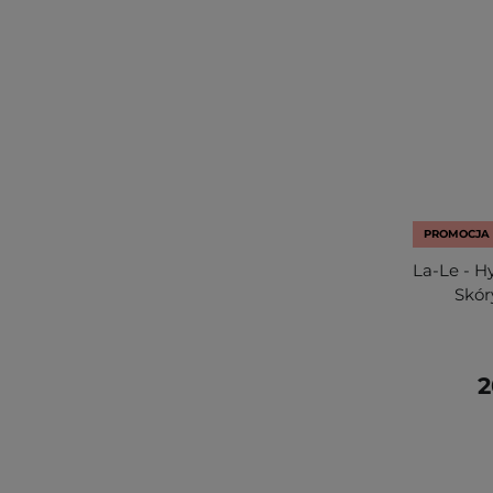
PROMOCJA
La-Le - H
Skór
2