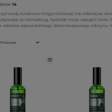
uktów:
14
 czyli wody kwiatowe mogą tonizować lub odświeżać skór
odżywiają i je normalizują. Hydrolat może zastąpić tonik i 
 w zakresie odpowiedniego, lekko kwasowego odczynu. Wy
Polecane