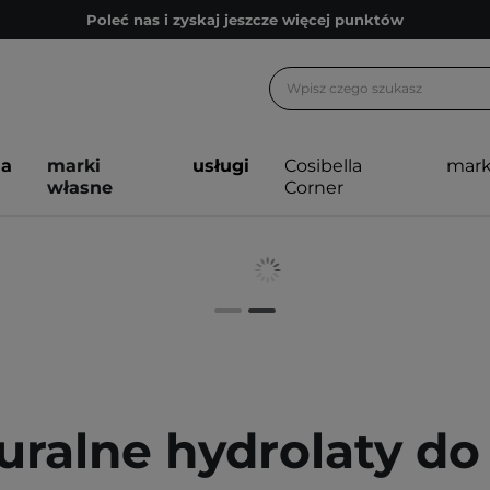
Poleć nas i zyskaj jeszcze więcej punktów
Zapisz się na newsletter pełen porad
Bezpłatne konsultacje kosmetologiczne
Z nami to możliwe! Realizacja zamówienia do 24h.
ja
marki
usługi
Cosibella
mark
Poleć nas i zyskaj jeszcze więcej punktów
własne
Corner
Zapisz się na newsletter pełen porad
uralne hydrolaty do