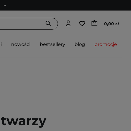
0,00 zł
i
nowości
bestsellery
blog
promocje
 twarzy