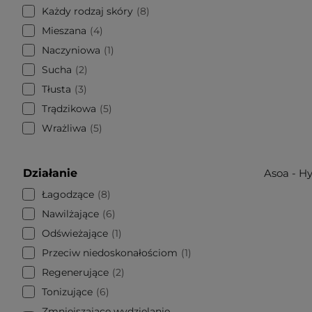
Każdy rodzaj skóry
8
Mieszana
4
Naczyniowa
1
Sucha
2
Tłusta
3
Trądzikowa
5
Wrażliwa
5
Działanie
Asoa - H
Łagodzące
8
Nawilżające
6
Odświeżające
1
Przeciw niedoskonałościom
1
Regenerujące
2
Tonizujące
6
Zmniejszające wydzielanie