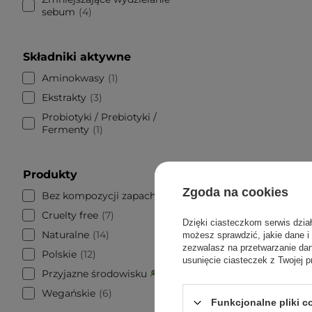
sebum
4
Składniki aktywne
Aminokwasy
1
Ekstrakty
3
Probiotyki / Prebiotyki /
Fermenty
1
Produkty
Zgoda na cookies
Bez kompozycji zapachowych
8
Cruelty free
7
Dzięki ciasteczkom serwis dzia
Naturalne
14
możesz sprawdzić, jakie dane i
zezwalasz na przetwarzanie d
Polskie
12
usunięcie ciasteczek z Twojej p
La Roch
Przyjazne środowisku
7
Wo
Wegańskie
6
Funkcjonalne pliki 