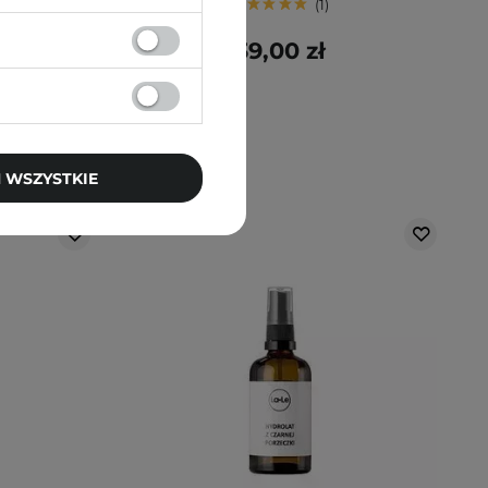
1
39,00 zł
 WSZYSTKIE