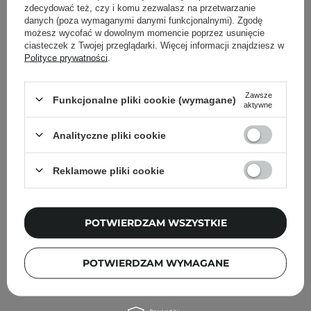
Inni klienci sprawdzali również
zdecydować też, czy i komu zezwalasz na przetwarzanie
danych (poza wymaganymi danymi funkcjonalnymi). Zgodę
możesz wycofać w dowolnym momencie poprzez usunięcie
ciasteczek z Twojej przeglądarki. Więcej informacji znajdziesz w
Polityce prywatności
.
Zawsze
Funkcjonalne pliki cookie (wymagane)
aktywne
Analityczne pliki cookie
Reklamowe pliki cookie
POTWIERDZAM WSZYSTKIE
PROMOCJA
POTWIERDZAM WYMAGANE
SKIN1004 - Madagaskar Centella Poremizing Clear
Toner - Tonik Zwężający Pory - 210ml