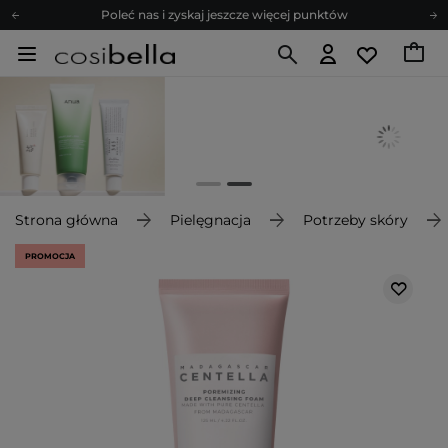
Poleć nas i zyskaj jeszcze więcej punktów
Zapisz się na newsletter pełen porad
Bezpłatne konsultacje kosmetologiczne
Z nami to możliwe! Realizacja zamówienia do 24h.
Poleć nas i zyskaj jeszcze więcej punktów
Zapisz się na newsletter pełen porad
Strona główna
Pielęgnacja
Potrzeby skóry
PROMOCJA