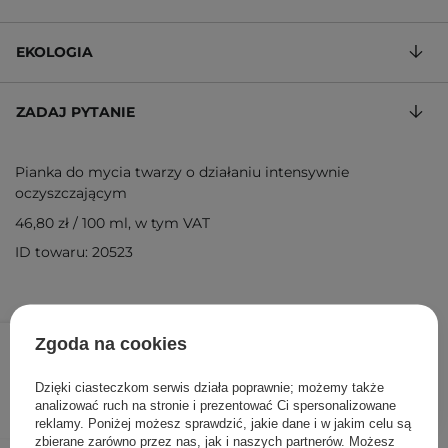
EKOLOGIA
ZADAJ PYTANIE
Pianka do mycia twarzy o działaniu intensywnie
oczyszczającym
46,80 zł
/
100 ml
, w tym VAT
ID towaru: 20523
58,50 zł
78,00 zł
/
szt.
Zgoda na cookies
DODAJ DO KOSZYKA
Dzięki ciasteczkom serwis działa poprawnie; możemy także
analizować ruch na stronie i prezentować Ci spersonalizowane
reklamy. Poniżej możesz sprawdzić, jakie dane i w jakim celu są
zbierane zarówno przez nas, jak i naszych partnerów. Możesz