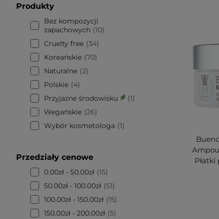
Produkty
Bez kompozycji
zapachowych
10
Cruelty free
34
Koreańskie
70
Naturalne
2
Polskie
4
Przyjazne środowisku
1
Wegańskie
26
Wybór kosmetologa
1
Bueno
Ampoule
Przedziały cenowe
Płatki
0.00zł - 50.00zł
15
50.00zł - 100.00zł
51
100.00zł - 150.00zł
15
150.00zł - 200.00zł
5