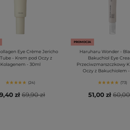
PROMOCJA
Collagen Eye Crème Jericho
Haruharu Wonder - Bla
 Tube - Krem pod Oczy z
Bakuchiol Eye Cre
Kolagenem - 30ml
Przeciwzmarszczkowy 
Oczy z Bakuchiolem 
24
73
9,40 zł
69,90 zł
51,00 zł
60,00