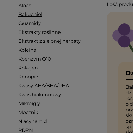
Ilość prod
Aloes
Bakuchiol
Ceramidy
Ekstrakty roślinne
Ekstrakt z zielonej herbaty
Kofeina
Koenzym Q10
Kolagen
Dz
Konopie
Kwasy AHA/BHA/PHA
Ba
dzi
Kwas hialuronowy
ro
Mikroigły
o d
prz
Mocznik
sku
ozn
Niacynamid
spr
PDRN
skó