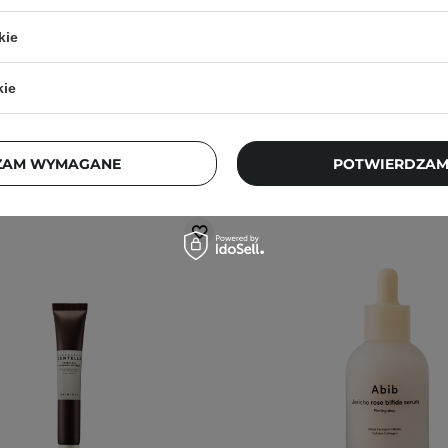
28
6
kie
3,70 zł
84,90 zł
65,40 zł
109,00
kie
ZAM WYMAGANE
POTWIERDZAM