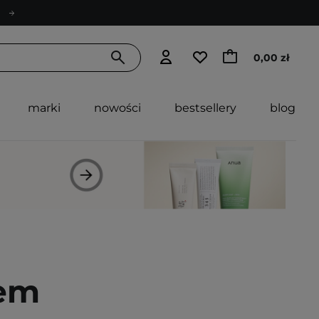
0,00 zł
marki
nowości
bestsellery
blog
lem