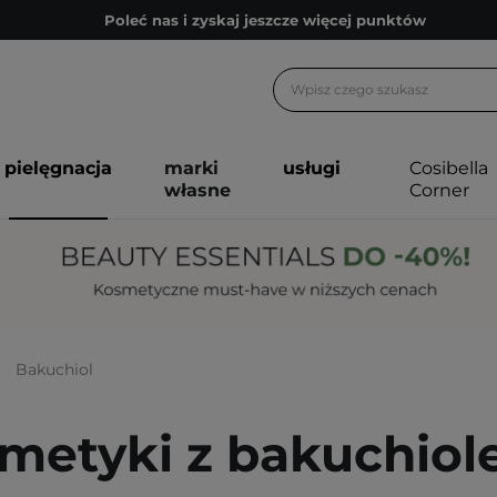
Poleć nas i zyskaj jeszcze więcej punktów
Zapisz się na newsletter pełen porad
Bezpłatne konsultacje kosmetologiczne
Z nami to możliwe! Realizacja zamówienia do 24h.
pielęgnacja
marki
usługi
Cosibella
Poleć nas i zyskaj jeszcze więcej punktów
własne
Corner
Zapisz się na newsletter pełen porad
Bakuchiol
metyki z bakuchio