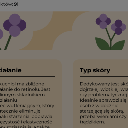
uktów:
91
iałanie
Typ skóry
kuchiol ma zbliżone
Dedykowany jest skó
ałanie do retinolu. Jest
dojrzałej, wiotkiej, wr
ślinnym składnikiem
czy problematycznej.
ziałaniu
Idealnie sprawdzi się
eciwutleniającym, który
osób z widocznie
tecznie eliminuje
starzejącą się skórą,
aki starzenia, poprawia
przebarwieniami czy
ężystość i elastyczność
trądzikiem.
ry, rozjaśnia ją, a także