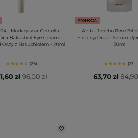
PROMOCJA
04 - Madagascar Centella
Abib - Jericho Rose Bif
Cica Bakuchiol Eye Cream -
Firming Drop - Serum Ujęd
 Oczy z Bakuchiolem - 20ml
50ml
26
23
1,60 zł
96,00 zł
63,70 zł
84,90