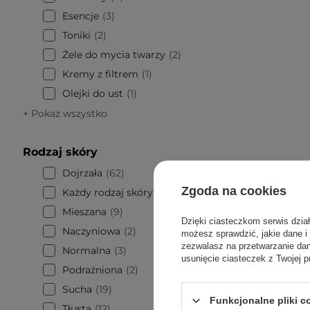
Esencje
3
Toniki
2
Żele do mycia twarzy
2
Kremy z filtrem
1
Olejki do ust
1
+ Pokaż wszystko
Rodzaj skóry
Dojrzała
62
Zgoda na cookies
Każdy rodzaj skóry
37
Mieszana
9
Dzięki ciasteczkom serwis dzia
PROMOCJA
Naczyniowa
2
możesz sprawdzić, jakie dane i
zezwalasz na przetwarzanie d
Normalna
3
K-SECR
usunięcie ciasteczek z Twojej p
Retina
Podrażniona
2
Rice - U
Sucha
19
Funkcjonalne pliki 
Tłusta
12