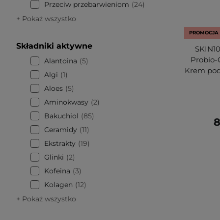
Przeciw przebarwieniom
24
+ Pokaż wszystko
PROMOCJA
Składniki aktywne
SKIN10
Probio-
Alantoina
5
Krem pod
Algi
1
Aloes
5
Aminokwasy
2
Bakuchiol
85
8
Ceramidy
11
Ekstrakty
19
Glinki
2
Kofeina
3
Kolagen
12
+ Pokaż wszystko