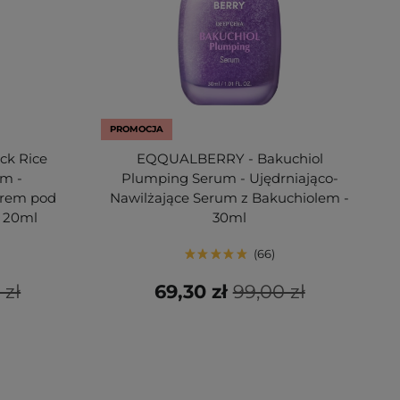
PROMOCJA
ck Rice
EQQUALBERRY - Bakuchiol
am -
Plumping Serum - Ujędrniająco-
Krem pod
Nawilżające Serum z Bakuchiolem -
- 20ml
30ml
66
 zł
69,30 zł
99,00 zł