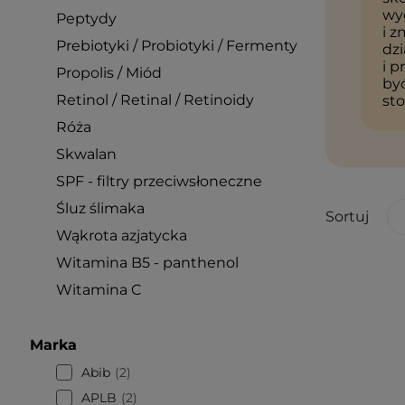
wyg
Peptydy
i 
Prebiotyki / Probiotyki / Fermenty
dzi
i p
Propolis / Miód
by
Retinol / Retinal / Retinoidy
st
Róża
Skwalan
SPF - filtry przeciwsłoneczne
Śluz ślimaka
Sortuj
Wąkrota azjatycka
Witamina B5 - panthenol
Witamina C
Marka
Abib
2
APLB
2