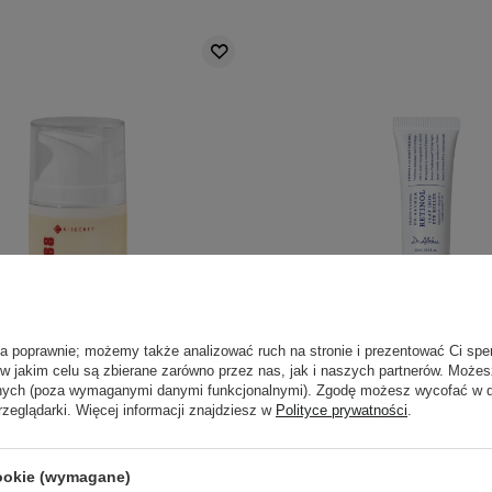
ła poprawnie; możemy także analizować ruch na stronie i prezentować Ci spe
PROMOCJA
 w jakim celu są zbierane zarówno przez nas, jak i naszych partnerów. Może
anych (poza wymaganymi danymi funkcjonalnymi). Zgodę możesz wycofać w
ET - SEOUL 1988 Cream :
Dr. Althea - Retinol Flat Iro
rzeglądarki. Więcej informacji znajdziesz w
Polityce prywatności
.
l Liposome 1% + Fermented
- Serum pod Oczy z Wb
jędrniający Krem z Retinalem
Rollerem - 25ml
- 50ml
cookie (wymagane)