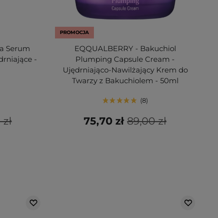
PROMOCJA
ida Serum
EQQUALBERRY - Bakuchiol
rniające -
Plumping Capsule Cream -
Ujędrniająco-Nawilżający Krem do
Twarzy z Bakuchiolem - 50ml
8
 zł
75,70 zł
89,00 zł