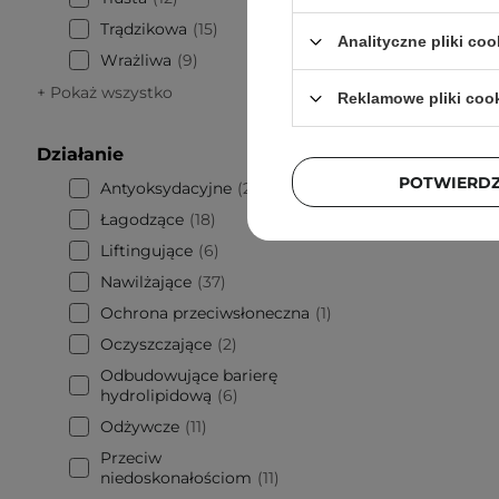
Trądzikowa
15
Analityczne pliki coo
Wrażliwa
9
6
+ Pokaż wszystko
Reklamowe pliki coo
Działanie
POTWIERD
Antyoksydacyjne
29
Łagodzące
18
Liftingujące
6
Nawilżające
37
Ochrona przeciwsłoneczna
1
Oczyszczające
2
Odbudowujące barierę
hydrolipidową
6
Odżywcze
11
Przeciw
niedoskonałościom
11