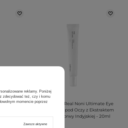
rsonalizowane reklamy. Poniżej
PROMOCJA
sz zdecydować też, czy i komu
 dowolnym momencie poprzez
n Eye Roller
Celimax - The Real Noni Ultimate Eye
udowanym
Cream - Krem pod Oczy z Ekstraktem
z Owoców Morwy Indyjskiej - 20ml
Zawsze aktywne