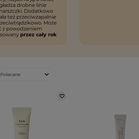
ładza drobne linie
zmarszczki. Dodatkowo
ała też przeciwzapalnie
rzeciwtrądzikowo. Może
ć z powodzeniem
osowany
przez cały rok
Polecane