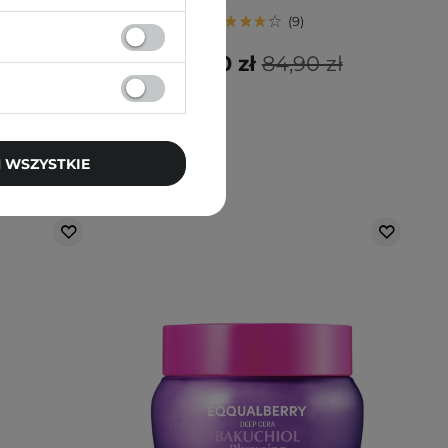
9
 zł
59,40 zł
84,90 zł
 WSZYSTKIE