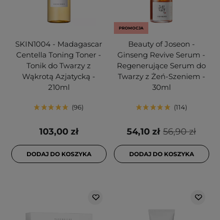
PROMOCJA
SKIN1004 - Madagascar
Beauty of Joseon -
Centella Toning Toner -
Ginseng Revive Serum -
Tonik do Twarzy z
Regenerujące Serum do
Wąkrotą Azjatycką -
Twarzy z Żeń-Szeniem -
210ml
30ml
96
114
103,00 zł
54,10 zł
56,90 zł
DODAJ DO KOSZYKA
DODAJ DO KOSZYKA