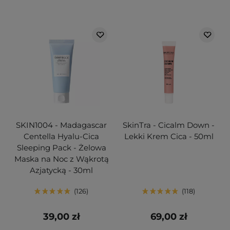
SKIN1004 - Madagascar
SkinTra - Cicalm Down -
Centella Hyalu-Cica
Lekki Krem Cica - 50ml
Sleeping Pack - Żelowa
Maska na Noc z Wąkrotą
Azjatycką - 30ml
126
118
39,00 zł
69,00 zł