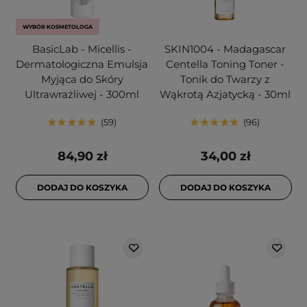
WYBÓR KOSMETOLOGA
BasicLab - Micellis -
SKIN1004 - Madagascar
Dermatologiczna Emulsja
Centella Toning Toner -
Myjąca do Skóry
Tonik do Twarzy z
Ultrawrażliwej - 300ml
Wąkrotą Azjatycką - 30ml
59
96
84,90 zł
34,00 zł
DODAJ DO KOSZYKA
DODAJ DO KOSZYKA