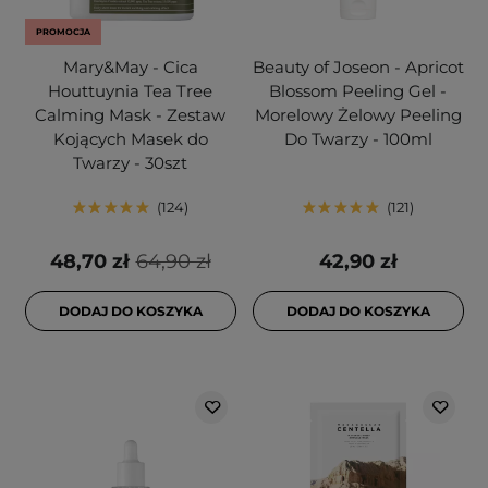
PROMOCJA
Mary&May - Cica
Beauty of Joseon - Apricot
Houttuynia Tea Tree
Blossom Peeling Gel -
Calming Mask - Zestaw
Morelowy Żelowy Peeling
Kojących Masek do
Do Twarzy - 100ml
Twarzy - 30szt
124
121
48,70 zł
64,90 zł
42,90 zł
DODAJ DO KOSZYKA
DODAJ DO KOSZYKA