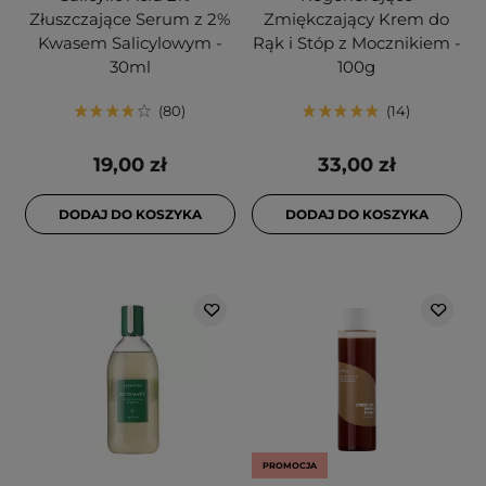
Złuszczające Serum z 2%
Zmiękczający Krem do
Kwasem Salicylowym -
Rąk i Stóp z Mocznikiem -
30ml
100g
80
14
19,00 zł
33,00 zł
DODAJ DO KOSZYKA
DODAJ DO KOSZYKA
PROMOCJA