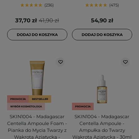
236
475
37,70 zł
41,90 zł
54,90 zł
DODAJ DO KOSZYKA
DODAJ DO KOSZYKA
PROMOCJA
BESTSELLER
WYBÓR KOSMETOLOGA
PROMOCJA
SKIN1004 - Madagascar
SKIN1004 - Madagascar
Centella Ampoule Foam -
Centella Ampoule -
Pianka do Mycia Twarzy z
Ampułka do Twarzy
Wąkrotą Azjatycką -
Wąkrota Azjatycka - 30ml