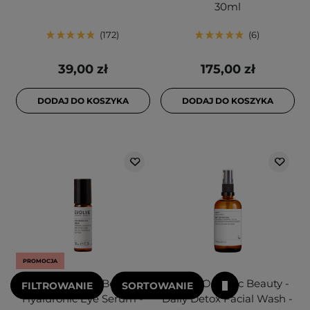
30ml
172
6
39,00 zł
175,00 zł
DODAJ DO KOSZYKA
DODAJ DO KOSZYKA
PROMOCJA
Evolve Organic Beauty -
Evolve Organic Beauty -
FILTROWANIE
SORTOWANIE
Hyaluronic Eye Serum -
Daily Detox Facial Wash -