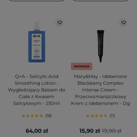
PROMOCJA
Q+A - Salicylic Acid
Mary&May - Idebenone
Smoothing Lotion -
Blackberry Complex
Wygładzający Balsam do
Intense Cream -
Ciała z Kwasem
Przeciwzmarszczkowy
Salicylowym - 250ml
Krem z Idebenonem - 12g
18
11
64,00 zł
15,90 zł
19,90 zł