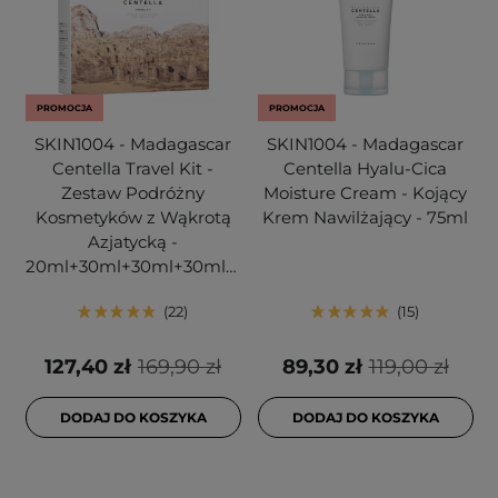
PROMOCJA
PROMOCJA
SKIN1004 - Madagascar
SKIN1004 - Madagascar
Centella Travel Kit -
Centella Hyalu-Cica
Zestaw Podróżny
Moisture Cream - Kojący
Kosmetyków z Wąkrotą
Krem Nawilżający - 75ml
Azjatycką -
20ml+30ml+30ml+30ml+30ml
22
15
127,40 zł
169,90 zł
89,30 zł
119,00 zł
DODAJ DO KOSZYKA
DODAJ DO KOSZYKA