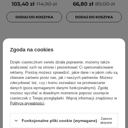
103,40 zł
114,90 zł
66,80 zł
89,00 zł
DODAJ DO KOSZYKA
DODAJ DO KOSZYKA
Zgoda na cookies
Dzięki ciasteczkom serwis działa poprawnie; możemy także
analizować ruch na stronie i prezentować Ci spersonalizowane
reklamy. Poniżej możesz sprawdzić, jakie dane i w jakim celu są
zbierane zarówno przez nas, jak i naszych partnerów. Możesz
zdecydować też, czy i komu zezwalasz na przetwarzanie
PROMOCJA
WYBÓR KOSMETOLOGA
WYBÓR KOSMETOLOGA
danych (poza wymaganymi danymi funkcjonalnymi). Zgodę
SKIN1004 - Madagascar
BasicLab - Famillias -
możesz wycofać w dowolnym momencie poprzez usunięcie
ciasteczek z Twojej przeglądarki. Więcej informacji znajdziesz w
Centella Tone
Nawilżający Krem do
Polityce prywatności
.
Brightening Capsule
Twarzy Lekka
Ampoule - Rozświetlająca
Konsystencja - 75ml
Ampułka z Wąkrotą
Zawsze
Funkcjonalne pliki cookie (wymagane)
aktywne
Azjatycką - 100ml