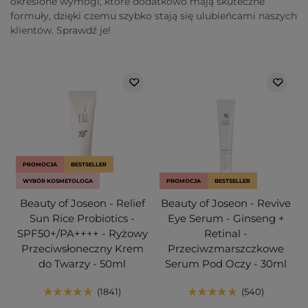
określone wymogi, które dodatkowo mają skuteczne
formuły, dzięki czemu szybko stają się ulubieńcami naszych
klientów. Sprawdź je!
PROMOCJA
BESTSELLER
WYBÓR KOSMETOLOGA
PROMOCJA
BESTSELLER
Beauty of Joseon - Relief
Beauty of Joseon - Revive
Sun Rice Probiotics -
Eye Serum - Ginseng +
SPF50+/PA++++ - Ryżowy
Retinal -
Przeciwsłoneczny Krem
Przeciwzmarszczkowe
do Twarzy - 50ml
Serum Pod Oczy - 30ml
1841
540