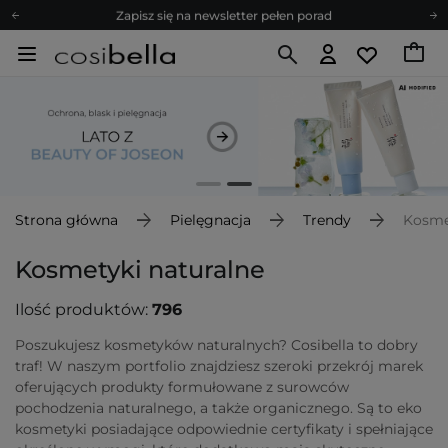
Zapisz się na newsletter pełen porad
Bezpłatne konsultacje kosmetologiczne
Z nami to możliwe! Realizacja zamówienia do 24h.
Poleć nas i zyskaj jeszcze więcej punktów
Zapisz się na newsletter pełen porad
Strona główna
Pielęgnacja
Trendy
Kosme
Kosmetyki naturalne
Ilość produktów:
796
Poszukujesz kosmetyków naturalnych? Cosibella to dobry
traf! W naszym portfolio znajdziesz szeroki przekrój marek
oferujących produkty formułowane z surowców
pochodzenia naturalnego, a także organicznego. Są to eko
kosmetyki posiadające odpowiednie certyfikaty i spełniające