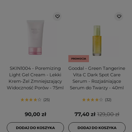
PROMOCJA
SKIN1004 - Poremizing
Goodal - Green Tangerine
Light Gel Cream - Lekki
Vita C Dark Spot Care
Krem-Żel Zmniejszający
Serum - Rozjaśniające
Widoczność Porów - 75ml
Serum do Twarzy - 40ml
25
32
90,00 zł
77,40 zł
129,00 zł
DODAJ DO KOSZYKA
DODAJ DO KOSZYKA