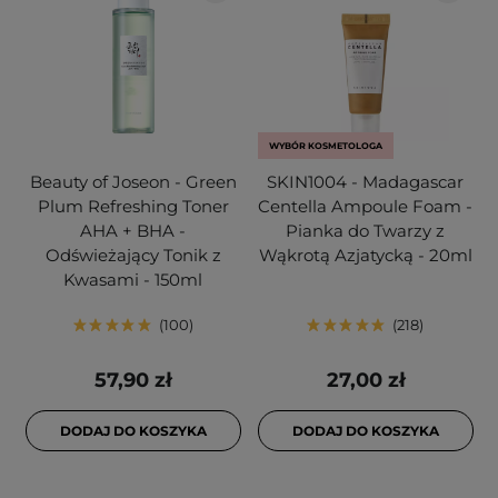
WYBÓR KOSMETOLOGA
Beauty of Joseon - Green
SKIN1004 - Madagascar
Plum Refreshing Toner
Centella Ampoule Foam -
AHA + BHA -
Pianka do Twarzy z
Odświeżający Tonik z
Wąkrotą Azjatycką - 20ml
Kwasami - 150ml
100
218
57,90 zł
27,00 zł
DODAJ DO KOSZYKA
DODAJ DO KOSZYKA