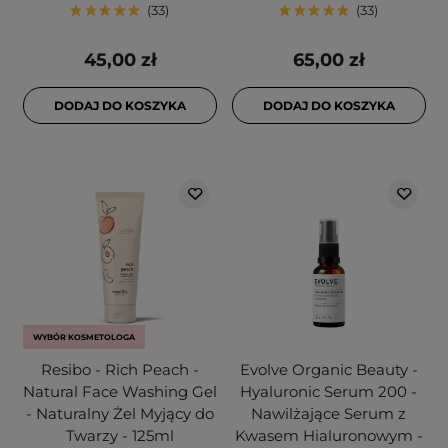
33
33
45,00 zł
65,00 zł
DODAJ DO KOSZYKA
DODAJ DO KOSZYKA
WYBÓR KOSMETOLOGA
Resibo - Rich Peach -
Evolve Organic Beauty -
Natural Face Washing Gel
Hyaluronic Serum 200 -
- Naturalny Żel Myjący do
Nawilżające Serum z
Twarzy - 125ml
Kwasem Hialuronowym -