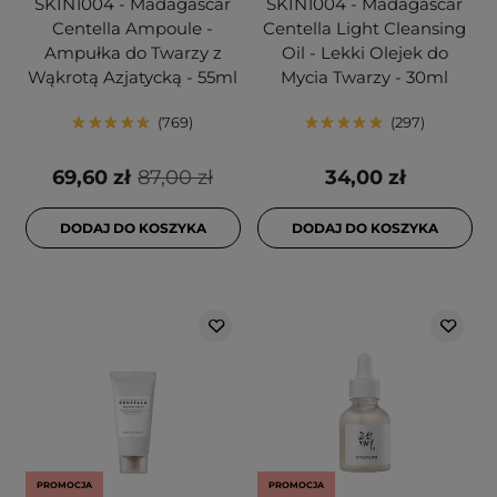
SKIN1004 - Madagascar
SKIN1004 - Madagascar
Centella Ampoule -
Centella Light Cleansing
Ampułka do Twarzy z
Oil - Lekki Olejek do
Wąkrotą Azjatycką - 55ml
Mycia Twarzy - 30ml
769
297
69,60 zł
87,00 zł
34,00 zł
DODAJ DO KOSZYKA
DODAJ DO KOSZYKA
PROMOCJA
PROMOCJA