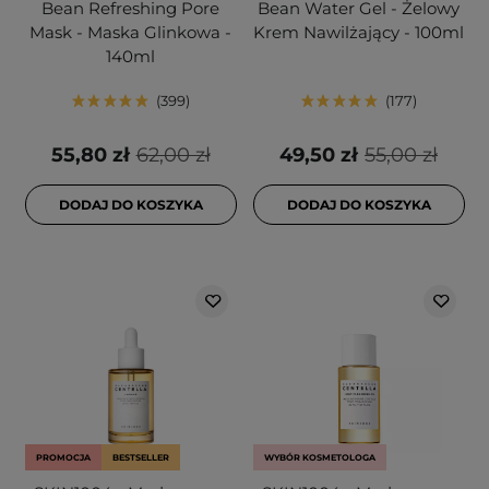
Bean Refreshing Pore
Bean Water Gel - Żelowy
Mask - Maska Glinkowa -
Krem Nawilżający - 100ml
140ml
399
177
55,80 zł
62,00 zł
49,50 zł
55,00 zł
DODAJ DO KOSZYKA
DODAJ DO KOSZYKA
PROMOCJA
BESTSELLER
WYBÓR KOSMETOLOGA