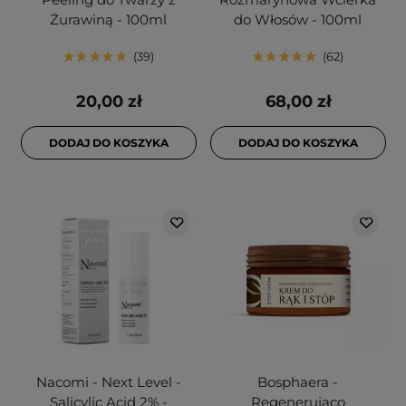
Żurawiną - 100ml
do Włosów - 100ml
39
62
20,00 zł
68,00 zł
DODAJ DO KOSZYKA
DODAJ DO KOSZYKA
Nacomi - Next Level -
Bosphaera -
Salicylic Acid 2% -
Regenerująco