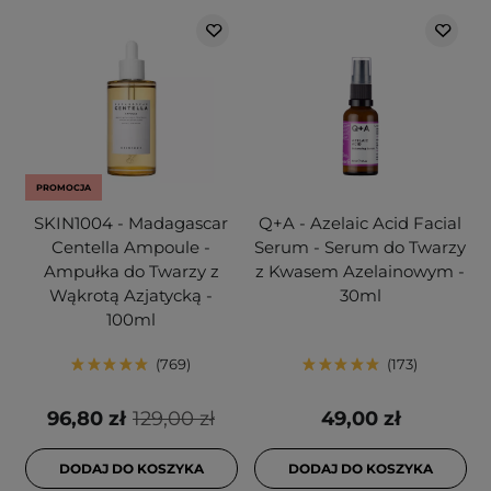
PROMOCJA
SKIN1004 - Madagascar
Q+A - Azelaic Acid Facial
Centella Ampoule -
Serum - Serum do Twarzy
Ampułka do Twarzy z
z Kwasem Azelainowym -
Wąkrotą Azjatycką -
30ml
100ml
769
173
96,80 zł
129,00 zł
49,00 zł
DODAJ DO KOSZYKA
DODAJ DO KOSZYKA