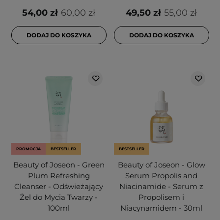
54,00 zł
60,00 zł
49,50 zł
55,00 zł
DODAJ DO KOSZYKA
DODAJ DO KOSZYKA
PROMOCJA
BESTSELLER
BESTSELLER
Beauty of Joseon - Green
Beauty of Joseon - Glow
Plum Refreshing
Serum Propolis and
Cleanser - Odświeżający
Niacinamide - Serum z
Żel do Mycia Twarzy -
Propolisem i
100ml
Niacynamidem - 30ml