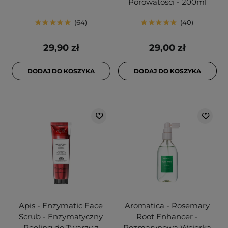
Porowatości - 200ml
64
40
29,90 zł
29,00 zł
DODAJ DO KOSZYKA
DODAJ DO KOSZYKA
Apis - Enzymatic Face
Aromatica - Rosemary
Scrub - Enzymatyczny
Root Enhancer -
Peeling do Twarzy z
Rozmarynowa Wcierka