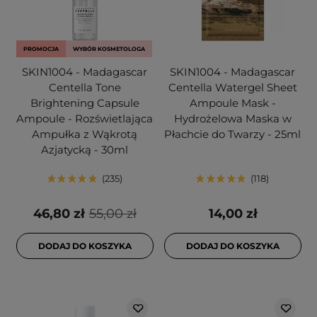
PROMOCJA
WYBÓR KOSMETOLOGA
SKIN1004 - Madagascar
SKIN1004 - Madagascar
Centella Tone
Centella Watergel Sheet
Brightening Capsule
Ampoule Mask -
Ampoule - Rozświetlająca
Hydrożelowa Maska w
Ampułka z Wąkrotą
Płachcie do Twarzy - 25ml
Azjatycką - 30ml
235
118
46,80 zł
55,00 zł
14,00 zł
DODAJ DO KOSZYKA
DODAJ DO KOSZYKA