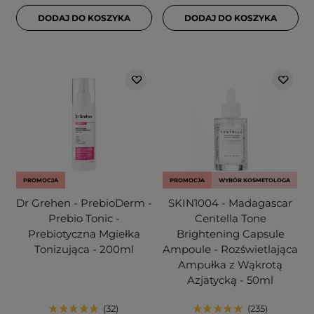
DODAJ DO KOSZYKA
DODAJ DO KOSZYKA
PROMOCJA
PROMOCJA
WYBÓR KOSMETOLOGA
Dr Grehen - PrebioDerm -
SKIN1004 - Madagascar
Prebio Tonic -
Centella Tone
Prebiotyczna Mgiełka
Brightening Capsule
Tonizująca - 200ml
Ampoule - Rozświetlająca
Ampułka z Wąkrotą
Azjatycką - 50ml
32
235