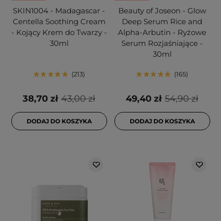
SKIN1004 - Madagascar -
Beauty of Joseon - Glow
Centella Soothing Cream
Deep Serum Rice and
- Kojący Krem do Twarzy -
Alpha-Arbutin - Ryżowe
30ml
Serum Rozjaśniające -
30ml
213
165
38,70 zł
43,00 zł
49,40 zł
54,90 zł
DODAJ DO KOSZYKA
DODAJ DO KOSZYKA