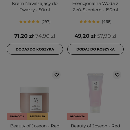
Krem Nawilżający do
Esencjonalna Woda z
Twarzy - 50ml
Żeń-Szeniem - 150ml
297
468
71,20 zł
74,90 zł
49,20 zł
57,90 zł
DODAJ DO KOSZYKA
DODAJ DO KOSZYKA
PROMOCJA
BESTSELLER
PROMOCJA
Beauty of Joseon - Red
Beauty of Joseon - Red