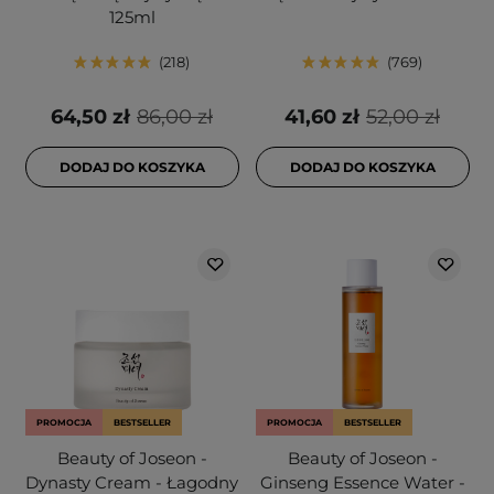
125ml
218
769
64,50 zł
86,00 zł
41,60 zł
52,00 zł
DODAJ DO KOSZYKA
DODAJ DO KOSZYKA
PROMOCJA
BESTSELLER
PROMOCJA
BESTSELLER
Beauty of Joseon -
Beauty of Joseon -
Dynasty Cream - Łagodny
Ginseng Essence Water -