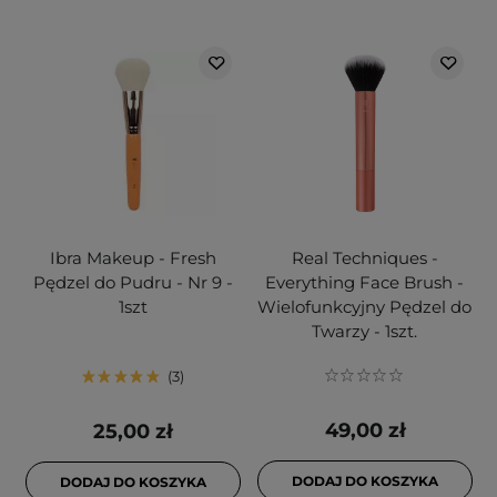
Ibra Makeup - Fresh
Real Techniques -
Pędzel do Pudru - Nr 9 -
Everything Face Brush -
1szt
Wielofunkcyjny Pędzel do
Twarzy - 1szt.
3
49,00 zł
25,00 zł
DODAJ DO KOSZYKA
DODAJ DO KOSZYKA