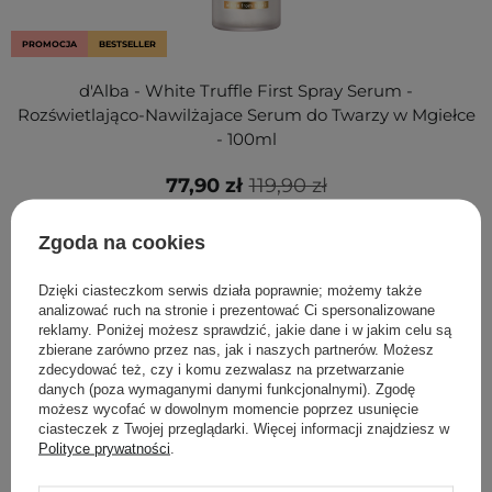
PROMOCJA
BESTSELLER
d'Alba - White Truffle First Spray Serum -
Rozświetlająco-Nawilżajace Serum do Twarzy w Mgiełce
- 100ml
77,90 zł
119,90 zł
Zgoda na cookies
Pudru pozwala zapobiec nadmiernemu “świeceniu” się
Dzięki ciasteczkom serwis działa poprawnie; możemy także
skóry i pomaga utrwalić makijaż. Jednak żeby zachować
analizować ruch na stronie i prezentować Ci spersonalizowane
naturalny efekt, nie można nałożyć go zbyt dużo. Ułatwi Ci
reklamy. Poniżej możesz sprawdzić, jakie dane i w jakim celu są
to odpowiedni
pędzel do pudru.
zbierane zarówno przez nas, jak i naszych partnerów. Możesz
zdecydować też, czy i komu zezwalasz na przetwarzanie
W naszej ofercie znajdziesz np. akcesoria popularnej marki
danych (poza wymaganymi danymi funkcjonalnymi). Zgodę
możesz wycofać w dowolnym momencie poprzez usunięcie
Annabelle Minerals
. Są powszechnie znane z trwałości, a
ciasteczek z Twojej przeglądarki. Więcej informacji znajdziesz w
także eleganckiego designu. Nie tylko pomogą
Polityce prywatności
.
równomiernie rozprowadzić puder na twarzy, ale także
będą wspaniale się prezentować na półce w łazience czy