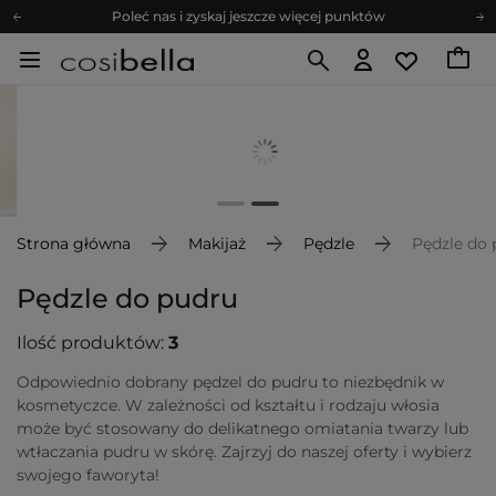
Poleć nas i zyskaj jeszcze więcej punktów
Zapisz się na newsletter pełen porad
Bezpłatne konsultacje kosmetologiczne
Z nami to możliwe! Realizacja zamówienia do 24h.
Poleć nas i zyskaj jeszcze więcej punktów
Zapisz się na newsletter pełen porad
Strona główna
Makijaż
Pędzle
Pędzle do 
Pędzle do pudru
Ilość produktów:
3
Odpowiednio dobrany pędzel do pudru to niezbędnik w
kosmetyczce. W zależności od kształtu i rodzaju włosia
może być stosowany do delikatnego omiatania twarzy lub
wtłaczania pudru w skórę. Zajrzyj do naszej oferty i wybierz
swojego faworyta!