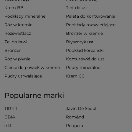
Krem BB
Tint do ust
Podkłady mineralne
Paleta do konturowania
Róż w kremie
Podkłady rozświetlające
Rozświetlacz
Bronzer w kremie
Żel do brwi
Błyszczyk ust
Bronzer
Podkład koreański
Róż w płynie
Konturówki do ust
Cienie do powiek w kremie
Pudry mineralne
Pudry utrwalające
Krem CC
Popularne marki
TIRTIR
Javin De Seoul
BBIA
Rom&nd
e.l.f
Peripera