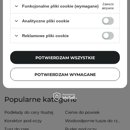
toaletce.
Zawsze
Funkcjonalne pliki cookie (wymagane)
aktywne
Czytaj więcej
Analityczne pliki cookie
Zobacz również:
pudry pod oczy
,
pudry do twarzy
,
bazy
Reklamowe pliki cookie
pod makijaż
,
błyszczyki do ust
Przeczytaj też:
Rodzaje pędzli do makijażu - małe
POTWIERDZAM WSZYSTKIE
kompendium wiedzy
POTWIERDZAM WYMAGANE
Popularne kategorie
Podkłady do cery tłustej
Cienie do powiek
Korektor pod oczy
Wodoodporne tusze do rzęs
Tusz do rzęs
Puder pod oczy