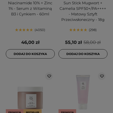
Niacinamide 10% + Zinc
Sun Stick Mugwort +
1% - Serum z Witaminą
Camelia SPF50+/PA++++
B3 i Cynkiem - 60ml
- Matowy Sztyft
Przeciwsłoneczny - 18g
4050
298
46,00 zł
55,10 zł
58,00 zł
DODAJ DO KOSZYKA
DODAJ DO KOSZYKA
PROMOCJA
BESTSELLER
PROMOCJA