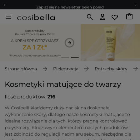
Zapisz się na newsletter pełen porad
Bezpłatne konsultacje kosmetologiczne
Z nami to możliwe! Realizacja zamówienia do 24h.
Poleć nas i zyskaj jeszcze więcej punktów
Zapisz się na newsletter pełen porad
Strona główna
Pielęgnacja
Potrzeby skóry
Kosmetyki matujące do twarzy
Ilość produktów:
216
W Cosibelli kładziemy duży nacisk na doskonałe
wykończenie skóry, dlatego nasze kosmetyki matujące to
idealne rozwiązanie dla tych, którzy pragną kontrolować
połysk cery. Kluczowym elementem naszych produktów
jest zdolność do regulacji nadmiaru sebum, niezbędna dla