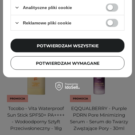
1
12
Analityczne pliki cookie
75,90 zł
79,90 zł
85,50 zł
90,00 zł
Reklamowe pliki cookie
DODAJ DO KOSZYKA
DODAJ DO KOSZYKA
POTWIERDZAM WSZYSTKIE
POTWIERDZAM WYMAGANE
PROMOCJA
PROMOCJA
Tocobo - Vita Waterproof
EQQUALBERRY - Purple
Sun Stick SPF50+ PA++++
PDRN Pore Minimizing
- Wodoodporny Sztyft
Serum - Serum do Twarzy
Przeciwsłoneczny - 18g
Zwężające Pory - 30ml