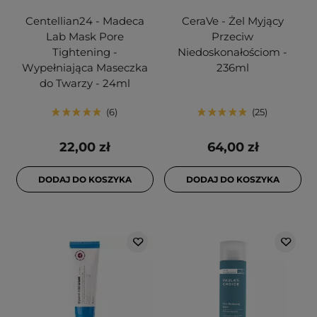
Centellian24 - Madeca
CeraVe - Żel Myjący
Lab Mask Pore
Przeciw
Tightening -
Niedoskonałościom -
Wypełniająca Maseczka
236ml
do Twarzy - 24ml
6
25
22,00 zł
64,00 zł
DODAJ DO KOSZYKA
DODAJ DO KOSZYKA