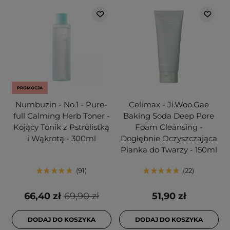
PROMOCJA
Numbuzin - No.1 - Pure-
Celimax - Ji.Woo.Gae
full Calming Herb Toner -
Baking Soda Deep Pore
Kojący Tonik z Pstrolistką
Foam Cleansing -
i Wąkrotą - 300ml
Dogłębnie Oczyszczająca
Pianka do Twarzy - 150ml
91
22
66,40 zł
69,90 zł
51,90 zł
DODAJ DO KOSZYKA
DODAJ DO KOSZYKA