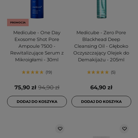
PROMOCJA
Medicube - One Day
Medicube - Zero Pore
Exosome Shot Pore
Blackhead Deep
Ampoule 7500 -
Cleansing Oil - Głęboko
Rewitalizujące Serum z
Oczyszczający Olejek do
Mikroigłami - 30ml
Demakijażu - 205ml
19
5
75,90 zł
94,90 zł
64,90 zł
DODAJ DO KOSZYKA
DODAJ DO KOSZYKA