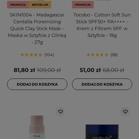
PROMOCJA
BESTSELLER
PROMOCJA
SKIN1004 - Madagascar
Tocobo - Cotton Soft Sun
Centella Poremizing
Stick SPF50+ PA++++ -
Quick Clay Stick Mask -
Krem z Filtrem SPF w
Maska w Sztyfcie z Glinką
Sztyfcie - 19g
- 27g
104
58
81,80 zł
109,00 zł
51,00 zł
68,00 zł
DODAJ DO KOSZYKA
DODAJ DO KOSZYKA