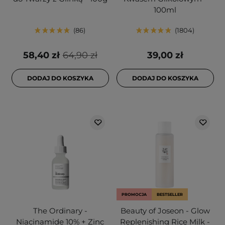
100ml
86
1804
58,40 zł
64,90 zł
39,00 zł
DODAJ DO KOSZYKA
DODAJ DO KOSZYKA
PROMOCJA
BESTSELLER
The Ordinary -
Beauty of Joseon - Glow
Niacinamide 10% + Zinc
Replenishing Rice Milk -