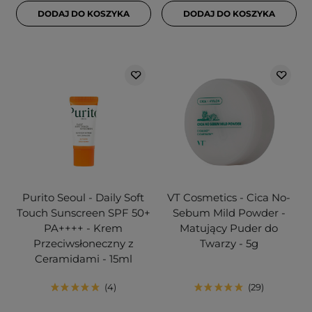
DODAJ DO KOSZYKA
DODAJ DO KOSZYKA
Purito Seoul - Daily Soft
VT Cosmetics - Cica No-
Touch Sunscreen SPF 50+
Sebum Mild Powder -
PA++++ - Krem
Matujący Puder do
Przeciwsłoneczny z
Twarzy - 5g
Ceramidami - 15ml
4
29