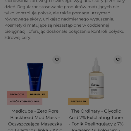
zachowania zdrowego i świeżego wyglądu skóry przez cały
dzień. Regularne stosowanie produktów matujących nie
tylko kontroluje połysk, ale także pomaga utrzymać
równowagę skóry, unikając nadmiernego wysuszenia.
Kosmetyki matujące są niezastąpione w codziennej
pielęgnacji, oferując doskonałe połączenie kontroli połysku i
zdrowej cery.
PROMOCJA
BESTSELLER
WYBÓR KOSMETOLOGA
BESTSELLER
Medicube - Zero Pore
The Ordinary - Glycolic
Blackhead Mud Mask -
Acid 7% Exfoliating Toner
Oczyszczająca Maseczka
- Tonik Peelingujący z 7%
do Twarzy z Glinką - 100g
Kwasem Glikolowym -