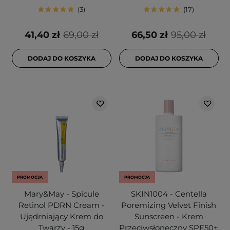
3
17
41,40 zł
69,00 zł
66,50 zł
95,00 zł
DODAJ DO KOSZYKA
DODAJ DO KOSZYKA
PROMOCJA
PROMOCJA
Mary&May - Spicule
SKIN1004 - Centella
Retinol PDRN Cream -
Poremizing Velvet Finish
Ujędrniający Krem do
Sunscreen - Krem
Twarzy - 15g
Przeciwsłoneczny SPF50+