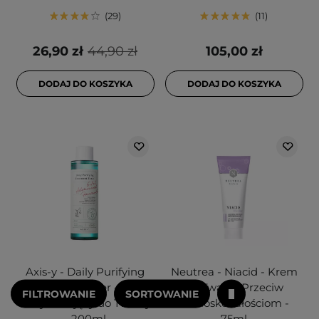
29
11
26,90 zł
44,90 zł
105,00 zł
DODAJ DO KOSZYKA
DODAJ DO KOSZYKA
Axis-y - Daily Purifying
Neutrea - Niacid - Krem
Treatment Toner - Tonik
do Twarzy Przeciw
FILTROWANIE
SORTOWANIE
Oczyszczający do Twarzy
Niedoskonałościom -
- 200ml
75ml