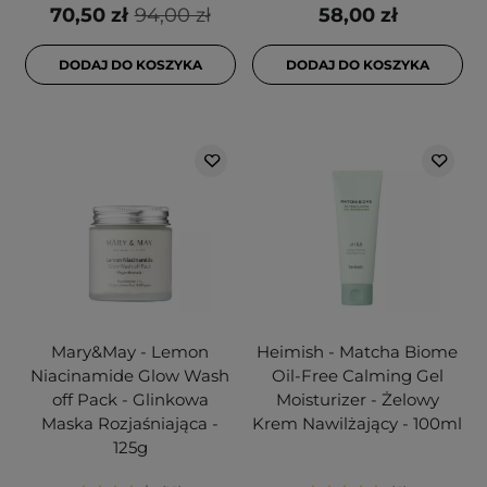
70,50 zł
94,00 zł
58,00 zł
DODAJ DO KOSZYKA
DODAJ DO KOSZYKA
Mary&May - Lemon
Heimish - Matcha Biome
Niacinamide Glow Wash
Oil-Free Calming Gel
off Pack - Glinkowa
Moisturizer - Żelowy
Maska Rozjaśniająca -
Krem Nawilżający - 100ml
125g