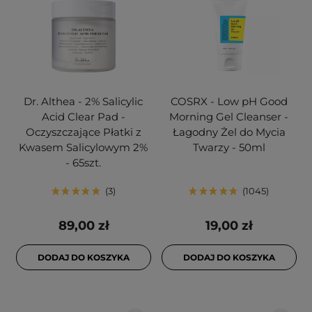
Dr. Althea - 2% Salicylic
COSRX - Low pH Good
Acid Clear Pad -
Morning Gel Cleanser -
Oczyszczające Płatki z
Łagodny Żel do Mycia
Kwasem Salicylowym 2%
Twarzy - 50ml
- 65szt.
3
1045
89,00 zł
19,00 zł
DODAJ DO KOSZYKA
DODAJ DO KOSZYKA