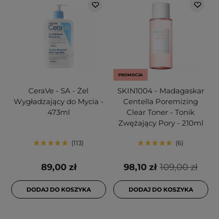
PROMOCJA
CeraVe - SA - Żel
SKIN1004 - Madagaskar
Wygładzający do Mycia -
Centella Poremizing
473ml
Clear Toner - Tonik
Zwężający Pory - 210ml
113
6
89,00 zł
98,10 zł
109,00 zł
DODAJ DO KOSZYKA
DODAJ DO KOSZYKA