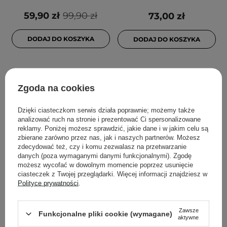
59,90 zł
99,90 zł
73,00 zł
DODAJ DO KOSZYKA
DODAJ DO KOSZYKA
Zgoda na cookies
Dzięki ciasteczkom serwis działa poprawnie; możemy także
analizować ruch na stronie i prezentować Ci spersonalizowane
reklamy. Poniżej możesz sprawdzić, jakie dane i w jakim celu są
zbierane zarówno przez nas, jak i naszych partnerów. Możesz
zdecydować też, czy i komu zezwalasz na przetwarzanie
danych (poza wymaganymi danymi funkcjonalnymi). Zgodę
PROMOCJA
PROMOCJA
możesz wycofać w dowolnym momencie poprzez usunięcie
Medicube - Zero Pore
Dr. Althea - 15%
ciasteczek z Twojej przeglądarki. Więcej informacji znajdziesz w
Polityce prywatności
.
Serum 2.0 -
Niacinamide Purity
Seboregulujące Serum do
Serum - Serum z
Twarzy - 37ml
Niacynamidem - 30ml
Zawsze
Funkcjonalne pliki cookie (wymagane)
aktywne