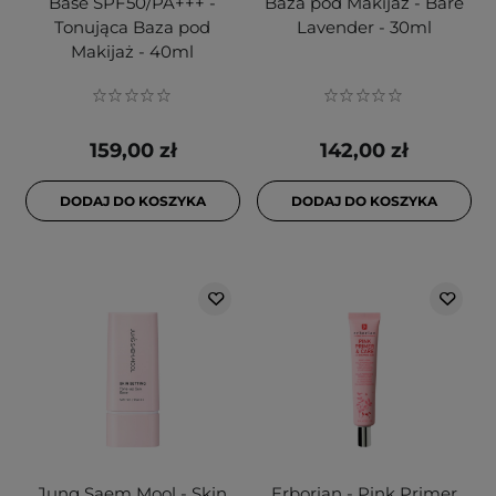
Base SPF50/PA+++ -
Baza pod Makijaż - Bare
Tonująca Baza pod
Lavender - 30ml
Makijaż - 40ml
159,00 zł
142,00 zł
DODAJ DO KOSZYKA
DODAJ DO KOSZYKA
Jung Saem Mool - Skin
Erborian - Pink Primer