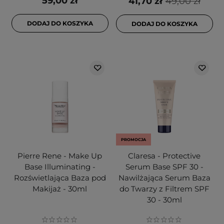
59,00 zł
41,70 zł
49,00 zł
DODAJ DO KOSZYKA
DODAJ DO KOSZYKA
PROMOCJA
Pierre Rene - Make Up
Claresa - Protective
Base Illuminating -
Serum Base SPF 30 -
Rozświetlająca Baza pod
Nawilżająca Serum Baza
Makijaż - 30ml
do Twarzy z Filtrem SPF
30 - 30ml