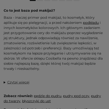
Co to jest baza pod makijaż?
Baza - inaczej primer pod makijaż, to kosmetyk, który
aplikuje się po pielęgnacji, a przed nałożeniem
podkładu
i
innych kosmetyków kolorowych. Ich głównym zadaniem
jest przygotowanie cery do makijażu poprzez wygładzenie
jej struktury, jednak odpowiadają również za nawilżenie,
zmatowienie, rozświetlenie lub zwiększenie lepkości, w
zależności od potrzeb i preferencji. Bazy umożliwiają też
kosmetykom na lepsze przyleganie i utrzymywanie się na
skórze. W ofercie sklepu Cosibella na pewno znajdziesz dla
siebie najlepszą bazę, dzięki której twój makijaż będzie
trwały i nieskazitelny.
Czytaj więcej
Zobacz również:
pędzle do pudru
,
pudry pod oczy
,
pudry
do twarzy
,
błyszczyki do ust