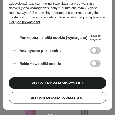
zdecydować też, czy i komu zezwalasz na przetwarzanie
danych (poza wymaganymi danymi funkcjonalnymi). Zgodę
możesz wycofać w dowolnym momencie poprzez usunięcie
Elizavecca - Skin Liar
Erborian - Skin Hero -
ciasteczek z Twojej przeglądarki. Więcej informacji znajdziesz w
Primer - Baza pod
Tonujący Krem do Twarzy
Polityce prywatności
.
Makijaż - 30ml
- 40ml
1
Zawsze
Funkcjonalne pliki cookie (wymagane)
aktywne
212,00 zł
39,00 zł
Analityczne pliki cookie
DODAJ DO KOSZYKA
DODAJ DO KOSZYKA
Reklamowe pliki cookie
POTWIERDZAM WSZYSTKIE
POTWIERDZAM WYMAGANE