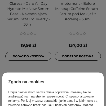
Claresa - Care All Day
motomont - Before
Hydrate Me Now Serum
Makeup Coffeine Serum -
Base - Nawadniająca
Serum pod Makijaż z
Serum Baza Do Twarzy -
Kofeiną - 30ml
30 ml
19,99 zł
137,00 zł
DODAJ DO KOSZYKA
DODAJ DO KOSZYKA
Zgoda na cookies
Dzięki ciasteczkom serwis działa poprawnie; możemy także
analizować ruch na stronie i prezentować Ci spersonalizowane
reklamy. Poniżej możesz sprawdzić, jakie dane i w jakim celu są
zbierane zarówno przez nas, jak i naszych partnerów. Możesz