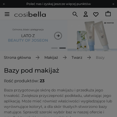
Zapisz się na newsletter pełen porad
Bezpłatne konsultacje kosmetologiczne
Z nami to możliwe! Realizacja zamówienia do 24h.
Poleć nas i zyskaj jeszcze więcej punktów
Zapisz się na newsletter pełen porad
Strona główna
Makijaż
Twarz
Bazy
Bazy pod makijaż
Ilość produktów:
23
Baza przygotowuje skórę do makijażu i przedłuża jego
trwałość. Zwiększa przyczepność podkładu, ułatwiając jego
aplikację. Może mieć również właściwości wygładzające lub
wyrównujące koloryt, a dla skór tłustych stworzono bazy
matujące. Sprawdź szeroki wybór baz w naszej ofercie i