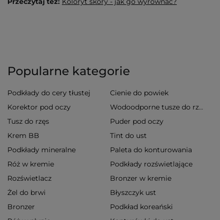
Przeczytaj też:
Koloryt skóry - jak go wyrównać?
Popularne kategorie
Podkłady do cery tłustej
Cienie do powiek
Korektor pod oczy
Wodoodporne tusze do rzęs
Tusz do rzęs
Puder pod oczy
Krem BB
Tint do ust
Podkłady mineralne
Paleta do konturowania
Róż w kremie
Podkłady rozświetlające
Rozświetlacz
Bronzer w kremie
Żel do brwi
Błyszczyk ust
Bronzer
Podkład koreański