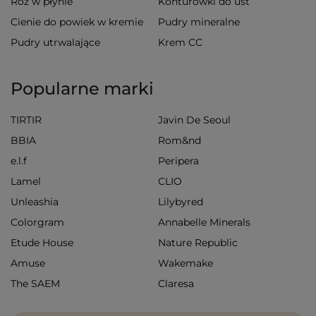
Róż w płynie
Konturówki do ust
Cienie do powiek w kremie
Pudry mineralne
Pudry utrwalające
Krem CC
Popularne marki
TIRTIR
Javin De Seoul
BBIA
Rom&nd
e.l.f
Peripera
Lamel
CLIO
Unleashia
Lilybyred
Colorgram
Annabelle Minerals
Etude House
Nature Republic
Amuse
Wakemake
The SAEM
Claresa