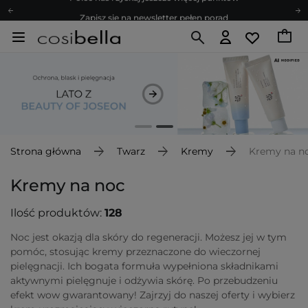
Zapisz się na newsletter pełen porad
Bezpłatne konsultacje kosmetologiczne
Z nami to możliwe! Realizacja zamówienia do 24h.
Poleć nas i zyskaj jeszcze więcej punktów
Zapisz się na newsletter pełen porad
Strona główna
Twarz
Kremy
Kremy na n
Kremy na noc
Ilość produktów:
128
Noc jest okazją dla skóry do regeneracji. Możesz jej w tym
pomóc, stosując kremy przeznaczone do wieczornej
pielęgnacji. Ich bogata formuła wypełniona składnikami
aktywnymi pielęgnuje i odżywia skórę. Po przebudzeniu
efekt wow gwarantowany! Zajrzyj do naszej oferty i wybierz