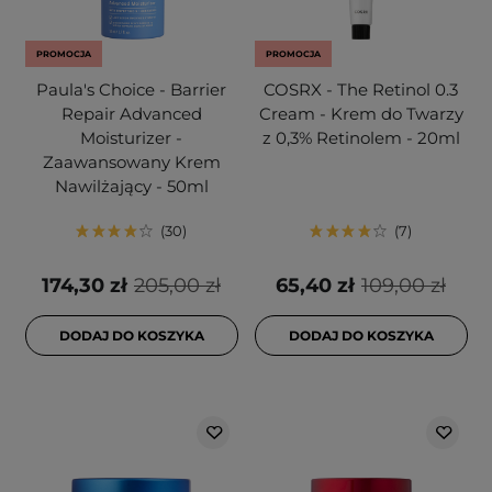
PROMOCJA
PROMOCJA
Paula's Choice - Barrier
COSRX - The Retinol 0.3
Repair Advanced
Cream - Krem do Twarzy
Moisturizer -
z 0,3% Retinolem - 20ml
Zaawansowany Krem
Nawilżający - 50ml
30
7
174,30 zł
205,00 zł
65,40 zł
109,00 zł
DODAJ DO KOSZYKA
DODAJ DO KOSZYKA