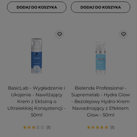
DODAJ DO KOSZYKA
DODAJ DO KOSZYKA
BasicLab - Wygładzenie i
Bielenda Professional -
Ukojenie - Nawilżający
Supremelab - Hydra Glow
Krem z Ektoiną o
- Bezolejowy Hydro-Krem
Ultralekkiej Konsystencji -
Nawadniający z Efektem
50ml
Glow - 50ml
1
1