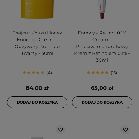
Fraijour - Yuzu Honey
Frankly - Retinol 0.1%
Enriched Cream -
Cream -
Odżywczy Krem do
Przeciwzmarszczkowy
Twarzy - 50ml
Krem z Retinolem 0.1% -
30ml
4
15
84,00 zł
65,00 zł
DODAJ DO KOSZYKA
DODAJ DO KOSZYKA