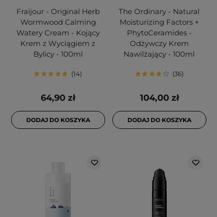
Fraijour - Original Herb
The Ordinary - Natural
Wormwood Calming
Moisturizing Factors +
Watery Cream - Kojący
PhytoCeramides -
Krem z Wyciągiem z
Odżywczy Krem
Bylicy - 100ml
Nawilżający - 100ml
14
36
64,90 zł
104,00 zł
DODAJ DO KOSZYKA
DODAJ DO KOSZYKA