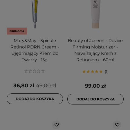
PROMOCJA
Mary&May - Spicule
Beauty of Joseon - Revive
Retinol PDRN Cream -
Firming Moisturizer -
Ujędrniający Krem do
Nawilżający Krem z
Twarzy - 15g
Retinolem - 60ml
1
36,80 zł
49,00 zł
99,00 zł
DODAJ DO KOSZYKA
DODAJ DO KOSZYKA