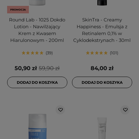
PROMOCJA
Round Lab - 1025 Dokdo
SkinTra - Creamy
Lotion - Nawilżający
Happiness - Emulsja z
Krem z Kwasem
Retinalem 0,1% w
Hiarulonowym - 200ml
Cyklodekstrynach - 30ml
39
101
50,90 zł
59,90 zł
84,00 zł
DODAJ DO KOSZYKA
DODAJ DO KOSZYKA