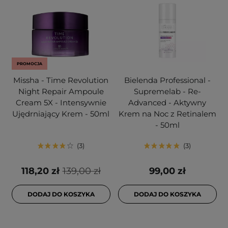
PROMOCJA
Missha - Time Revolution
Bielenda Professional -
Night Repair Ampoule
Supremelab - Re-
Cream 5X - Intensywnie
Advanced - Aktywny
Ujędrniający Krem - 50ml
Krem na Noc z Retinalem
- 50ml
3
3
118,20 zł
139,00 zł
99,00 zł
DODAJ DO KOSZYKA
DODAJ DO KOSZYKA