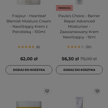
PROMOCJA
Fraijour - Heartleaf
Paula's Choice - Barrier
Blemish Moisture Cream
Repair Advanced
- Nawilżający Krem z
Moisturizer -
Pstrolistką - 100ml
Zaawansowany Krem
Nawilżający - 15ml
6
30
62,00 zł
56,30 zł
75,00 zł
DODAJ DO KOSZYKA
DODAJ DO KOSZYKA