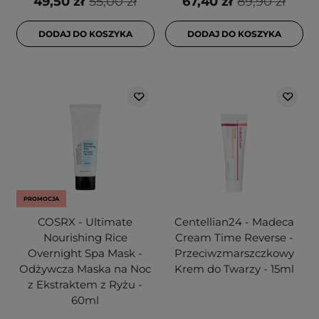
49,50 zł
55,00 zł
67,40 zł
89,90 zł
DODAJ DO KOSZYKA
DODAJ DO KOSZYKA
PROMOCJA
COSRX - Ultimate
Centellian24 - Madeca
Nourishing Rice
Cream Time Reverse -
Overnight Spa Mask -
Przeciwzmarszczkowy
Odżywcza Maska na Noc
Krem do Twarzy - 15ml
z Ekstraktem z Ryżu -
60ml