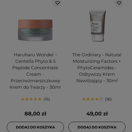
Haruharu Wonder -
The Ordinary - Natural
Centella Phyto & 5
Moisturizing Factors +
Peptide Concentrate
PhytoCeramides -
Cream -
Odżywczy Krem
Przeciwzmarszczkowy
Nawilżający - 30ml
Krem do Twarzy - 30ml
16
36
88,00 zł
49,00 zł
DODAJ DO KOSZYKA
DODAJ DO KOSZYKA