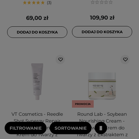
3
109,90 zł
69,00 zł
DODAJ DO KOSZYKA
DODAJ DO KOSZYKA
PROMOCJA
VT Cosmetics - Reedle
Round Lab - Soybean
Shot Synergy Repair
Nourishing Cream -
Cream 50 - Regenerujący
Odżywczy Krem do
FILTROWANIE
SORTOWANIE
Krem do Twarzy z
Twarzy z Ekstraktem z