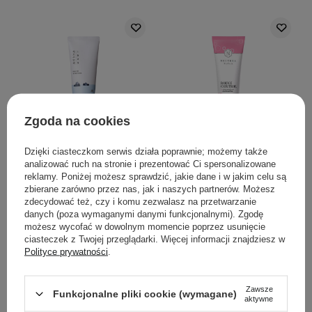
Zgoda na cookies
PROMOCJA
Round Lab - 1025 Dokdo
Neutrea - Rouge Control -
Dzięki ciasteczkom serwis działa poprawnie; możemy także
analizować ruch na stronie i prezentować Ci spersonalizowane
Sleeping Pack -
Krem Łagodzący
reklamy. Poniżej możesz sprawdzić, jakie dane i w jakim celu są
Regenerujący Krem-
Zaczerwienienia i Trądzik
zbierane zarówno przez nas, jak i naszych partnerów. Możesz
Maska na Noc - 100ml
Różowaty - 75ml
zdecydować też, czy i komu zezwalasz na przetwarzanie
danych (poza wymaganymi danymi funkcjonalnymi). Zgodę
6
14
możesz wycofać w dowolnym momencie poprzez usunięcie
ciasteczek z Twojej przeglądarki. Więcej informacji znajdziesz w
Polityce prywatności
.
50,90 zł
59,90 zł
55,00 zł
Zawsze
DODAJ DO KOSZYKA
DODAJ DO KOSZYKA
Funkcjonalne pliki cookie (wymagane)
aktywne