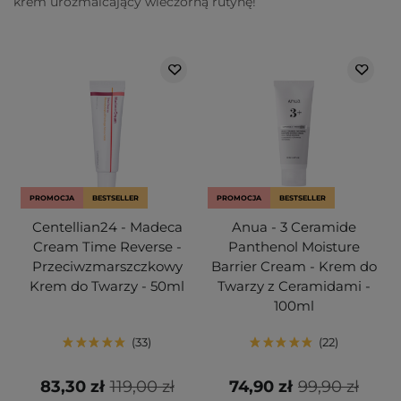
krem urozmaicający wieczorną rutynę!
PROMOCJA
BESTSELLER
PROMOCJA
BESTSELLER
Centellian24 - Madeca
Anua - 3 Ceramide
Cream Time Reverse -
Panthenol Moisture
Przeciwzmarszczkowy
Barrier Cream - Krem do
Krem do Twarzy - 50ml
Twarzy z Ceramidami -
100ml
33
22
83,30 zł
119,00 zł
74,90 zł
99,90 zł