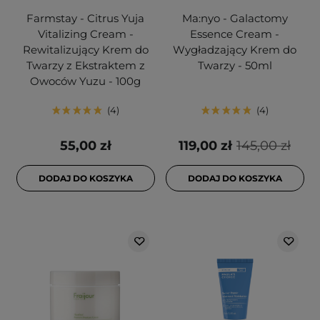
Farmstay - Citrus Yuja
Ma:nyo - Galactomy
Vitalizing Cream -
Essence Cream -
Rewitalizujący Krem do
Wygładzający Krem do
Twarzy z Ekstraktem z
Twarzy - 50ml
Owoców Yuzu - 100g
4
4
55,00 zł
119,00 zł
145,00 zł
DODAJ DO KOSZYKA
DODAJ DO KOSZYKA