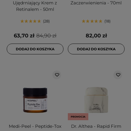
Ujędrniający Krem z
Zaczerwienienia - 70ml
Retinalem - 50ml
28
18
63,70 zł
84,90 zł
82,00 zł
DODAJ DO KOSZYKA
DODAJ DO KOSZYKA
PROMOCJA
Medi-Peel - Peptide-Tox
Dr. Althea - Rapid Firm