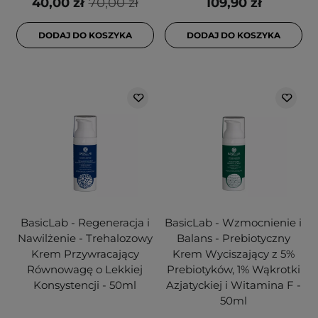
40,00 zł
70,00 zł
109,90 zł
DODAJ DO KOSZYKA
DODAJ DO KOSZYKA
BasicLab - Regeneracja i
BasicLab - Wzmocnienie i
Nawilżenie - Trehalozowy
Balans - Prebiotyczny
Krem Przywracający
Krem Wyciszający z 5%
Równowagę o Lekkiej
Prebiotyków, 1% Wąkrotki
Konsystencji - 50ml
Azjatyckiej i Witamina F -
50ml