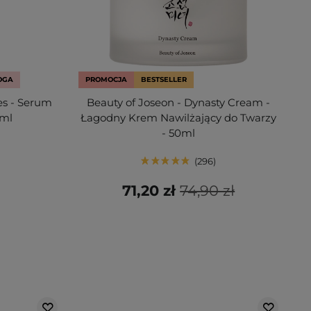
OGA
PROMOCJA
BESTSELLER
es - Serum
Beauty of Joseon - Dynasty Cream -
0ml
Łagodny Krem Nawilżający do Twarzy
- 50ml
296
71,20 zł
74,90 zł