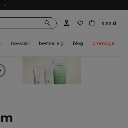
0,00 zł
i
nowości
bestsellery
blog
promocje
em