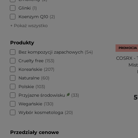
Glinki
1
Koenzym Q10
2
+ Pokaż wszystko
Produkty
PROMOCJA
Bez kompozycji zapachowych
54
COSRX - T
Cruelty free
153
Mis
Koreańskie
207
Naturalne
60
Polskie
103
Przyjazne środowisku
33
5
Wegańskie
130
Wybór kosmetologa
20
Przedziały cenowe