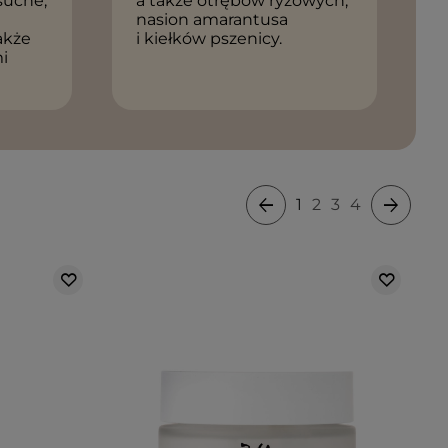
 suche,
a także otrębów ryżowych,
,
nasion amarantusa
także
i kiełków pszenicy.
mi
1
2
3
4