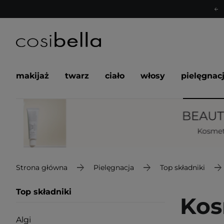
makijaż
twarz
ciało
włosy
pielęgnac
Strona główna
Pielęgnacja
Top składniki
Top składniki
Kos
Algi