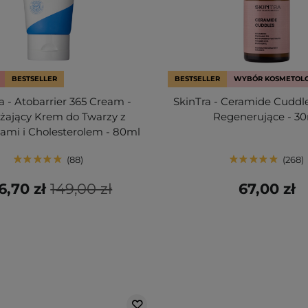
BESTSELLER
BESTSELLER
WYBÓR KOSMETOL
a - Atobarrier 365 Cream -
SkinTra - Ceramide Cuddl
żający Krem do Twarzy z
Regenerujące - 3
ami i Cholesterolem - 80ml
88
268
6,70 zł
149,00 zł
67,00 zł