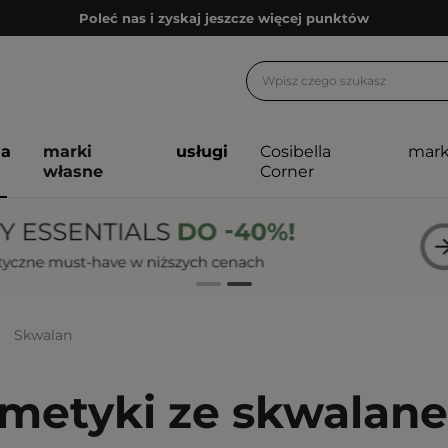
Poleć nas i zyskaj jeszcze więcej punktów
Zapisz się na newsletter pełen porad
Bezpłatne konsultacje kosmetologiczne
Z nami to możliwe! Realizacja zamówienia do 24h.
ja
marki
usługi
Cosibella
mark
Poleć nas i zyskaj jeszcze więcej punktów
własne
Corner
Zapisz się na newsletter pełen porad
Skwalan
metyki ze skwalan