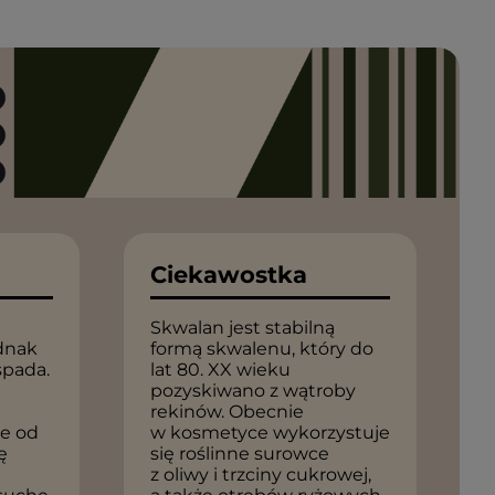
Ciekawostka
Skwalan jest stabilną
dnak
formą skwalenu, który do
spada.
lat 80. XX wieku
pozyskiwano z wątroby
rekinów. Obecnie
ie od
w kosmetyce wykorzystuje
ę
się roślinne surowce
z oliwy i trzciny cukrowej,