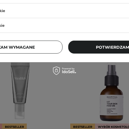
kie
kie
ZAM WYMAGANE
POTWIERDZAM
BESTSELLER
BESTSELLER
WYBÓR KOSMETOL