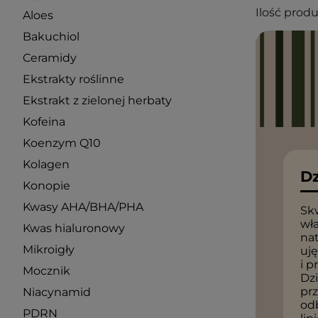
Ilość prod
Aloes
Bakuchiol
Ceramidy
Ekstrakty roślinne
Ekstrakt z zielonej herbaty
Kofeina
Koenzym Q10
Kolagen
Dz
Konopie
Kwasy AHA/BHA/PHA
Sk
wła
Kwas hialuronowy
nat
Mikroigły
uję
i p
Mocznik
Dzi
prz
Niacynamid
od
PDRN