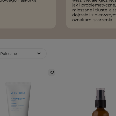
pidowego naskórka.
wrażliwe, alergiczne,
jak i problematyczne
mieszane i tłuste, a 
dojrzałe i z pierwszy
oznakami starzenia.
Polecane