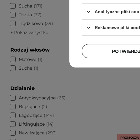
Sucha
171
Analityczne pliki coo
Tłusta
37
Trądzikowa
39
Reklamowe pliki coo
+ Pokaż wszystko
Rodzaj włosów
POTWIERD
Matowe
1
Suche
1
Działanie
Antyoksydacyjne
65
Brązujące
2
Łagodzące
144
Liftingujące
14
Nawilżające
293
PROMOCJA