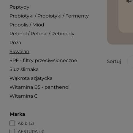
li
Peptydy
Prebiotyki / Probiotyki / Fermenty
Propolis / Miód
Retinol / Retinal / Retinoidy
Róża
Skwalan
SPF - filtry przeciwsłoneczne
Sortuj
Śluz ślimaka
Wąkrota azjatycka
Witamina B5 - panthenol
Witamina C
Marka
Abib
2
AESTURA
3