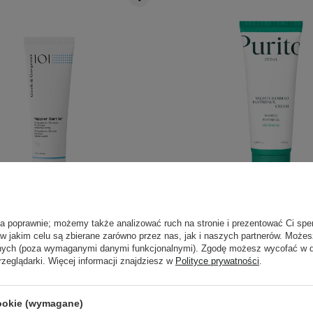
PROMOCJA
BESTSELLER
BESTSELLER
WYBÓR KOSMETOLOGA
orgeous - Happier Barrier -
Purito Seoul - Mighty
ła poprawnie; możemy także analizować ruch na stronie i prezentować Ci spe
m Regenerujący - 50ml
Panthenol Cream - Łagodz
 w jakim celu są zbierane zarówno przez nas, jak i naszych partnerów. Może
Pantenolem - 100
anych (poza wymaganymi danymi funkcjonalnymi). Zgodę możesz wycofać w
rzeglądarki. Więcej informacji znajdziesz w
Polityce prywatności
.
209
105
6,10 zł
59,00 zł
100,00 zł
125,0
cookie (wymagane)