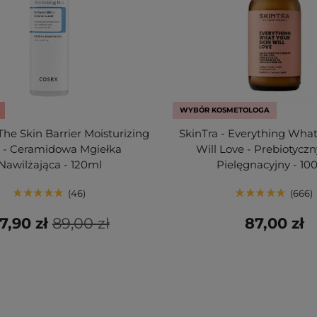
WYBÓR KOSMETOLOGA
he Skin Barrier Moisturizing
SkinTra - Everything What
t - Ceramidowa Mgiełka
Will Love - Prebiotyczn
Nawilżająca - 120ml
Pielęgnacyjny - 10
46
666
7,90 zł
89,00 zł
87,00 zł