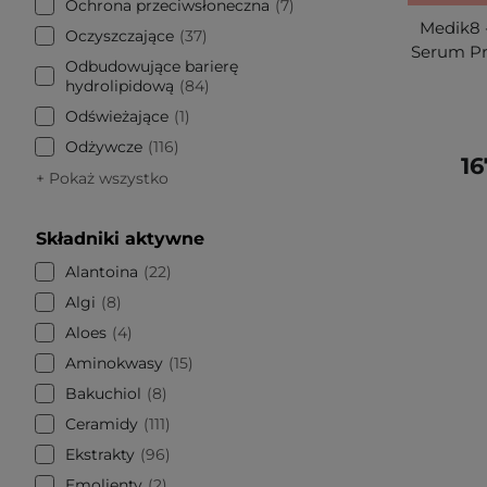
Ochrona przeciwsłoneczna
7
Medik8 -
Oczyszczające
37
Serum Pr
Odbudowujące barierę
hydrolipidową
84
Odświeżające
1
Odżywcze
116
16
+ Pokaż wszystko
Składniki aktywne
Alantoina
22
Algi
8
Aloes
4
Aminokwasy
15
Bakuchiol
8
Ceramidy
111
Ekstrakty
96
Emolienty
2