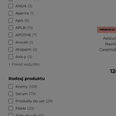
ANUA
3
Aperire
1
Apis
6
APLB
13
PROMOCJA
APOTHE
7
Aestur
Arocell
1
Nawil
Atopalm
2
Ceramid
Axis-y
3
+ Pokaż wszystko
12
Rodzaj produktu
Kremy
129
Serum
79
Produkty do ust
28
Maski
20
Tinty do ust
17