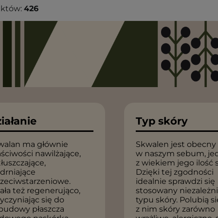
uktów:
426
iałanie
Typ skóry
walan ma głównie
Skwalen jest obecny
ściwości nawilżające,
w naszym sebum, je
łuszczające,
z wiekiem jego ilość 
drniające
Dzięki tej zgodności
rzeciwstarzeniowe.
idealnie sprawdzi się
ała też regenerująco,
stosowany niezależn
yczyniając się do
typu skóry. Polubią si
budowy płaszcza
z nim skóry zarówno