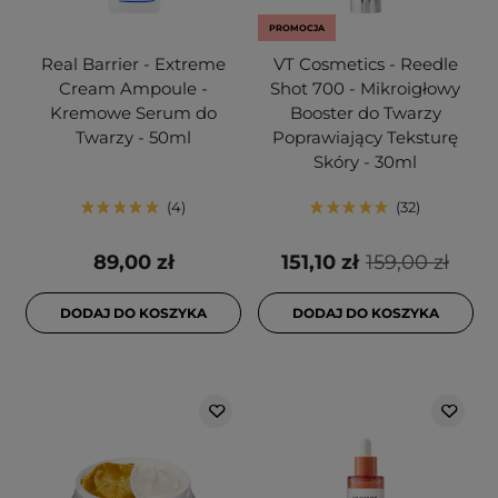
PROMOCJA
Real Barrier - Extreme
VT Cosmetics - Reedle
Cream Ampoule -
Shot 700 - Mikroigłowy
Kremowe Serum do
Booster do Twarzy
Twarzy - 50ml
Poprawiający Teksturę
Skóry - 30ml
4
32
89,00 zł
151,10 zł
159,00 zł
DODAJ DO KOSZYKA
DODAJ DO KOSZYKA