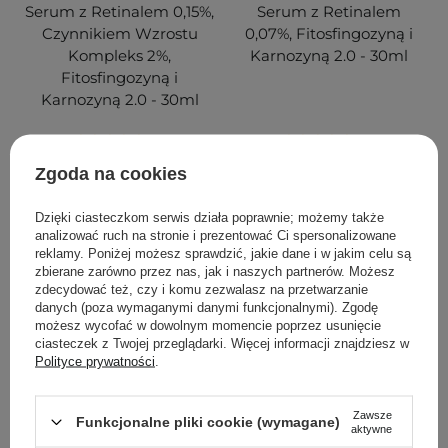
Serum z Retinalem 0,15%,
Serum z Retinalem
Czynnikiem Wzrostu
0,07%, Fitosfingozyną i
Kompleks 2%,
Karnozyną 2.0 - 30ml
Fitosfingozyną i
Karnozyną 2.0 - 30ml
1
5
Zgoda na cookies
259,90 zł
159,90 zł
Dzięki ciasteczkom serwis działa poprawnie; możemy także
analizować ruch na stronie i prezentować Ci spersonalizowane
DODAJ DO KOSZYKA
DODAJ DO KOSZYKA
reklamy. Poniżej możesz sprawdzić, jakie dane i w jakim celu są
zbierane zarówno przez nas, jak i naszych partnerów. Możesz
zdecydować też, czy i komu zezwalasz na przetwarzanie
danych (poza wymaganymi danymi funkcjonalnymi). Zgodę
możesz wycofać w dowolnym momencie poprzez usunięcie
ciasteczek z Twojej przeglądarki. Więcej informacji znajdziesz w
Polityce prywatności
.
Zawsze
Funkcjonalne pliki cookie (wymagane)
aktywne