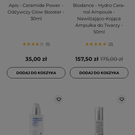
Apis - Ceramide Power -
Biodance - Hydro Cera-
Odżywczy Glow Booster -
nol Ampoule -
30ml
Nawilżająco-Kojąca
Ampułka do Twarzy -
50ml
1
2
35,00 zł
157,50 zł
175,00 zł
DODAJ DO KOSZYKA
DODAJ DO KOSZYKA