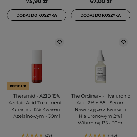
75,90 zł
67,00 zł
DODAJ DO KOSZYKA
DODAJ DO KOSZYKA
BESTSELLER
Theramid - AZID 15%
The Ordinary - Hyaluronic
Azelaic Acid Treatment -
Acid 2% + B5 - Serum
Kuracja z 15% Kwasem
Nawilżające z Kwasem
Azelainowym - 30ml
Hialuronowym 2% i
Witaminą B5 - 30ml
39
145