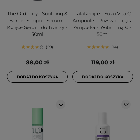
The Ordinary - Soothing &
LalaRecipe - Yuzu Vita C
Barrier Support Serum -
Ampoule - Rozświetlająca
Kojące Serum do Twarzy -
Ampułka z Witaminą C -
30ml
50ml
69
14
88,00 zł
119,00 zł
DODAJ DO KOSZYKA
DODAJ DO KOSZYKA