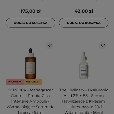
175,00 zł
42,00 zł
DODAJ DO KOSZYKA
DODAJ DO KOSZYKA
PROMOCJA
BESTSELLER
SKIN1004 - Madagascar
The Ordinary - Hyaluronic
Centella Probio-Cica
Acid 2% + B5 - Serum
Intensive Ampoule -
Nawilżające z Kwasem
Wzmacniające Serum do
Hialuronowym 2% i
Twarzy - 95ml
Witaminą B5 - 60ml