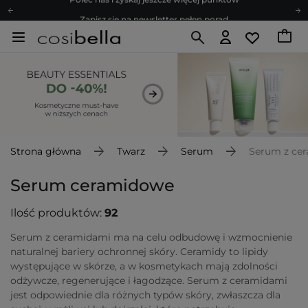
Zapisz się na newsletter pełen porad
Bezpłatne konsultacje kosmetologiczne
Z nami to możliwe! Realizacja zamówienia do 24h.
Poleć nas i zyskaj jeszcze więcej punktów
Zapisz się na newsletter pełen porad
Strona główna
Twarz
Serum
Serum z ce
Serum ceramidowe
Ilość produktów:
92
Serum z ceramidami ma na celu odbudowę i wzmocnienie
naturalnej bariery ochronnej skóry. Ceramidy to lipidy
występujące w skórze, a w kosmetykach mają zdolności
odżywcze, regenerujące i łagodzące. Serum z ceramidami
jest odpowiednie dla różnych typów skóry, zwłaszcza dla