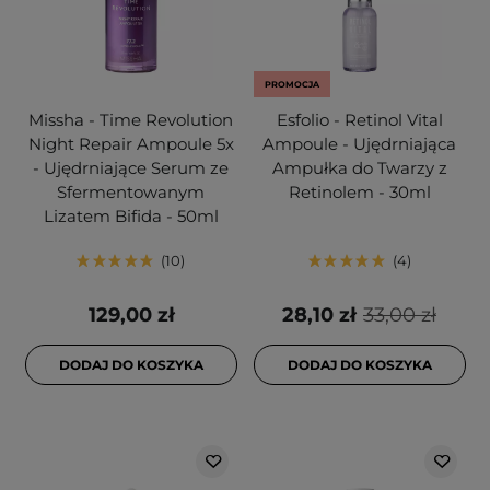
PROMOCJA
Missha - Time Revolution
Esfolio - Retinol Vital
Night Repair Ampoule 5x
Ampoule - Ujędrniająca
- Ujędrniające Serum ze
Ampułka do Twarzy z
Sfermentowanym
Retinolem - 30ml
Lizatem Bifida - 50ml
10
4
129,00 zł
28,10 zł
33,00 zł
DODAJ DO KOSZYKA
DODAJ DO KOSZYKA