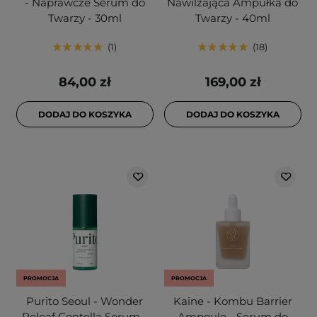
- Naprawcze Serum do
Nawilżająca Ampułka do
Twarzy - 30ml
Twarzy - 40ml
1
18
84,00 zł
169,00 zł
DODAJ DO KOSZYKA
DODAJ DO KOSZYKA
PROMOCJA
PROMOCJA
Purito Seoul - Wonder
Kaine - Kombu Barrier
Releaf Centella Serum -
Ampoule - Serum do