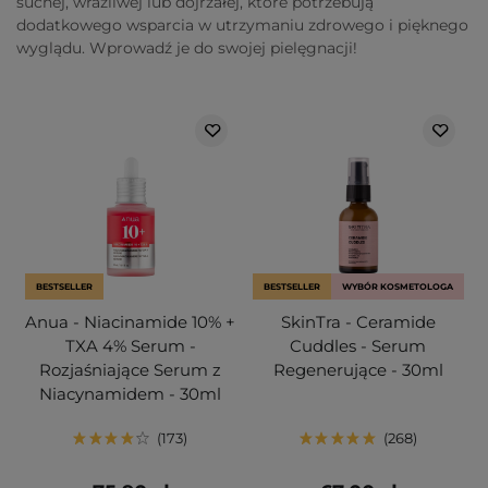
suchej, wrażliwej lub dojrzałej, które potrzebują
dodatkowego wsparcia w utrzymaniu zdrowego i pięknego
wyglądu. Wprowadź je do swojej pielęgnacji!
BESTSELLER
BESTSELLER
WYBÓR KOSMETOLOGA
Anua - Niacinamide 10% +
SkinTra - Ceramide
TXA 4% Serum -
Cuddles - Serum
Rozjaśniające Serum z
Regenerujące - 30ml
Niacynamidem - 30ml
173
268