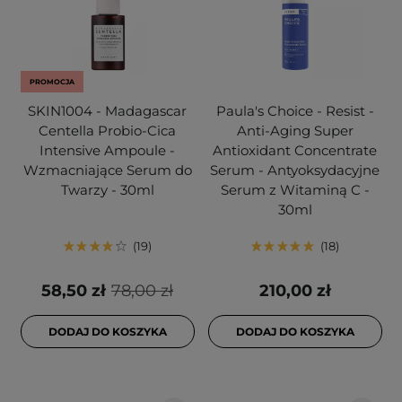
PROMOCJA
SKIN1004 - Madagascar
Paula's Choice - Resist -
Centella Probio-Cica
Anti-Aging Super
Intensive Ampoule -
Antioxidant Concentrate
Wzmacniające Serum do
Serum - Antyoksydacyjne
Twarzy - 30ml
Serum z Witaminą C -
30ml
19
18
58,50 zł
78,00 zł
210,00 zł
DODAJ DO KOSZYKA
DODAJ DO KOSZYKA