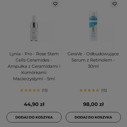
Lynia - Pro - Rose Stem
CeraVe - Odbudowujące
Cells Ceramides -
Serum z Retinolem -
Ampułka z Ceramidami i
30ml
Komórkami
Macierzystymi - 5ml
13
15
44,90 zł
98,00 zł
DODAJ DO KOSZYKA
DODAJ DO KOSZYKA