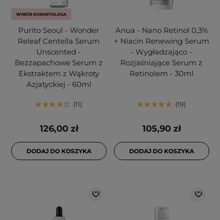
WYBÓR KOSMETOLOGA
Purito Seoul - Wonder
Anua - Nano Retinol 0,3%
Releaf Centella Serum
+ Niacin Renewing Serum
Unscented -
- Wygładzająco -
Bezzapachowe Serum z
Rozjaśniające Serum z
Ekstraktem z Wąkroty
Retinolem - 30ml
Azjatyckiej - 60ml
11
19
126,00 zł
105,90 zł
DODAJ DO KOSZYKA
DODAJ DO KOSZYKA