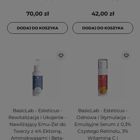
70,00 zł
42,00 zł
DODAJ DO KOSZYKA
DODAJ DO KOSZYKA
BasicLab - Esteticus -
BasicLab - Esteticus -
Rewitalizacja i Ukojenie -
Odnowa i Stymulacja -
Nawilżający Emu-Żel do
Emulsyjne Serum z 0,3%
Twarzy z 4% Ektoiną,
Czystego Retinolu, 3%
Aminokwasami i Beta-
Witaminą C i