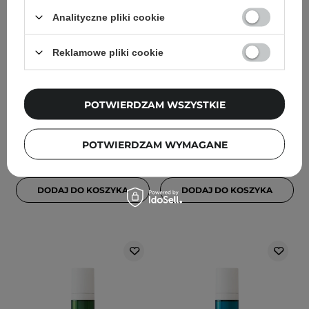
PROMOCJA
Analityczne pliki cookie
Bielenda Professional -
Pyunkang Yul - Black Tea
Supremelab Barrier
Boosting Serum -
Reklamowe pliki cookie
Renew - Ceramidowe
Ujędrniające Serum do
Serum Odbudowująco-
Twarzy - 45ml
Regenerujące - 30ml
POTWIERDZAM WSZYSTKIE
9
7
POTWIERDZAM WYMAGANE
69,90 zł
139,00 zł
145,00 zł
DODAJ DO KOSZYKA
DODAJ DO KOSZYKA