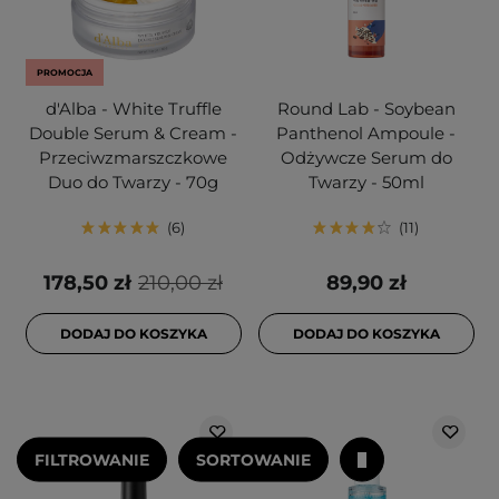
PROMOCJA
d'Alba - White Truffle
Round Lab - Soybean
Double Serum & Cream -
Panthenol Ampoule -
Przeciwzmarszczkowe
Odżywcze Serum do
Duo do Twarzy - 70g
Twarzy - 50ml
6
11
178,50 zł
210,00 zł
89,90 zł
DODAJ DO KOSZYKA
DODAJ DO KOSZYKA
FILTROWANIE
SORTOWANIE