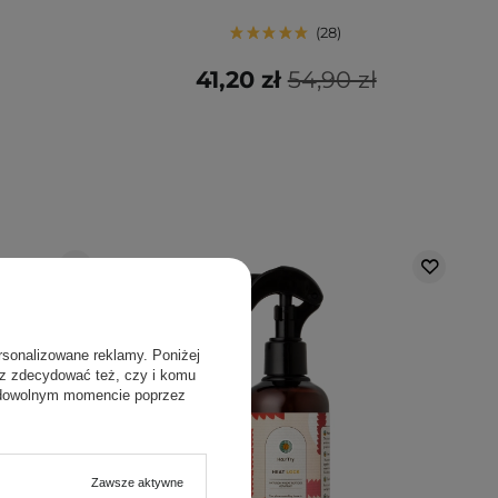
28
41,20 zł
54,90 zł
rsonalizowane reklamy. Poniżej
sz zdecydować też, czy i komu
 dowolnym momencie poprzez
Zawsze aktywne