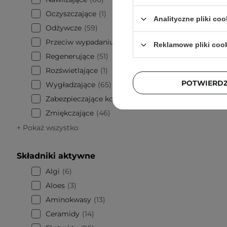
Oczyszczające
1
Analityczne pliki coo
Odżywcze
59
Przeciw wypadaniu
7
Reklamowe pliki coo
Hair
Regenerujące
51
Rozświetlające
1
POTWIERD
Wygładzające
65
Zabezpieczające końcówki
5
Zmiękczające
46
+ Pokaż wszystko
Składniki aktywne
Algi
6
Aloes
3
Aminokwasy
13
Ceramidy
14