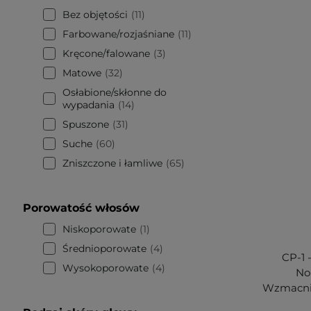
Bez objętości
11
Farbowane/rozjaśniane
11
Kręcone/falowane
3
Matowe
32
Osłabione/skłonne do
wypadania
14
Spuszone
31
Suche
60
Zniszczone i łamliwe
65
Porowatość włosów
Niskoporowate
1
Średnioporowate
4
CP-1 
Wysokoporowate
4
No
Wzmacnia