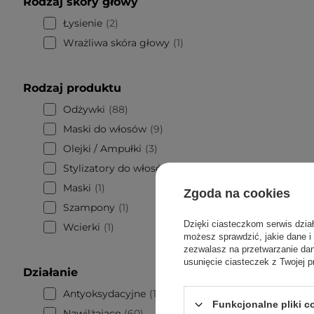
Rodzaj skóry głowy
Łysienie
2
Wrażliwa skóra głowy
1
Rodzaj produktu
Odżywki
88
Maski do włosów
9
Olejki / Ampułki
3
Stylizatory do włosów
2
Maski
1
Zgoda na cookies
Szampony
1
Dzięki ciasteczkom serwis dzia
Wcierki
1
możesz sprawdzić, jakie dane i
zezwalasz na przetwarzanie d
usunięcie ciasteczek z Twojej p
Działanie
Antyoksydacyjne
1
Funkcjonalne pliki 
Nawilżające
60