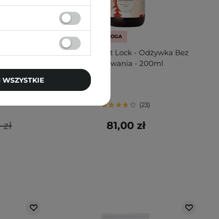
WYBÓR KOSMETOLOGA
ld Premium
HairTry - Heat Lock - Odżywka Bez
a Kuracja
Spłukiwania - 200ml
mliwych -
 WSZYSTKIE
23
 zł
81,00 zł