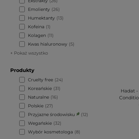
Ekstrakty
26
Emolienty
26
Humektanty
13
Kofeina
1
Kolagen
11
Kwas hialuronowy
5
+ Pokaż wszystko
Produkty
Cruelty free
24
Koreańskie
31
Hadat -
Naturalne
16
Conditi
Polskie
27
Przyjazne środowisku
12
Wegańskie
32
Wybór kosmetologa
8