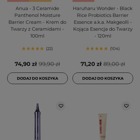
Anua - 3 Ceramide
Haruharu Wonder - Black
Panthenol Moisture
Rice Probiotics Barrier
Barrier Cream - Krem do
Essence a.k.a. Makgeolli -
Twarzy z Ceramidami -
Kojąca Esencja do Twarzy
100ml
- 120ml
22
104
74,90 zł
99,90 zł
71,20 zł
89,00 zł
DODAJ DO KOSZYKA
DODAJ DO KOSZYKA