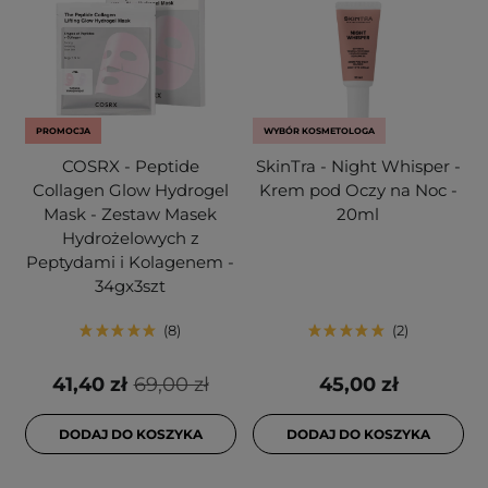
PROMOCJA
WYBÓR KOSMETOLOGA
COSRX - Peptide
SkinTra - Night Whisper -
Collagen Glow Hydrogel
Krem pod Oczy na Noc -
Mask - Zestaw Masek
20ml
Hydrożelowych z
Peptydami i Kolagenem -
34gx3szt
8
2
41,40 zł
69,00 zł
45,00 zł
DODAJ DO KOSZYKA
DODAJ DO KOSZYKA