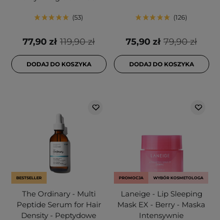
53
126
77,90 zł
119,90 zł
75,90 zł
79,90 zł
DODAJ DO KOSZYKA
DODAJ DO KOSZYKA
BESTSELLER
PROMOCJA
WYBÓR KOSMETOLOGA
The Ordinary - Multi
Laneige - Lip Sleeping
Peptide Serum for Hair
Mask EX - Berry - Maska
Density - Peptydowe
Intensywnie