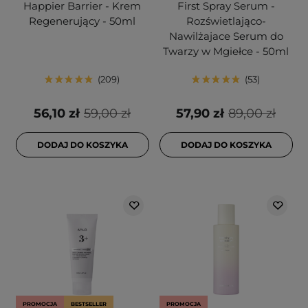
Happier Barrier - Krem
First Spray Serum -
Regenerujący - 50ml
Rozświetlająco-
Nawilżajace Serum do
Twarzy w Mgiełce - 50ml
209
53
56,10 zł
59,00 zł
57,90 zł
89,00 zł
DODAJ DO KOSZYKA
DODAJ DO KOSZYKA
PROMOCJA
BESTSELLER
PROMOCJA