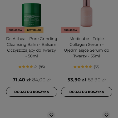
PROMOCJA
BESTSELLER
PROMOCJA
Dr. Althea - Pure Grinding
Medicube - Triple
Cleansing Balm - Balsam
Collagen Serum -
Oczyszczający do Twarzy
Ujędrniające Serum do
- 50ml
Twarzy - 55ml
85
35
71,40 zł
84,00 zł
53,90 zł
89,90 zł
DODAJ DO KOSZYKA
DODAJ DO KOSZYKA