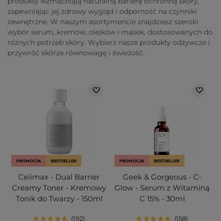
produkty wzmacniają naturalną barierę ochronną skóry,
zapewniając jej zdrowy wygląd i odporność na czynniki
zewnętrzne. W naszym asortymencie znajdziesz szeroki
wybór serum, kremów, olejków i masek, dostosowanych do
różnych potrzeb skóry. Wybierz nasze produkty odżywcze i
przywróć skórze równowagę i świeżość.
PROMOCJA
BESTSELLER
PROMOCJA
BESTSELLER
Celimax - Dual Barrier
Geek & Gorgeous - C-
Creamy Toner - Kremowy
Glow - Serum z Witaminą
Tonik do Twarzy - 150ml
C 15% - 30ml
192
158