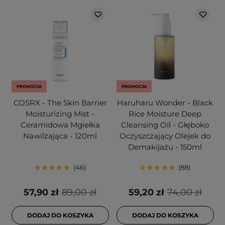
PROMOCJA
PROMOCJA
COSRX - The Skin Barrier
Haruharu Wonder - Black
Moisturizing Mist -
Rice Moisture Deep
Ceramidowa Mgiełka
Cleansing Oil - Głęboko
Nawilżająca - 120ml
Oczyszczający Olejek do
Demakijażu - 150ml
46
88
57,90 zł
89,00 zł
59,20 zł
74,00 zł
DODAJ DO KOSZYKA
DODAJ DO KOSZYKA