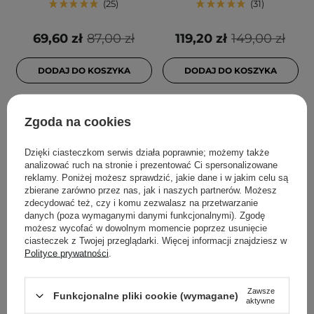
25
31
69,60 zł
87,00 zł
119,20 zł
149,00 zł
DODAJ DO KOSZYKA
DODAJ DO KOSZYKA
Zgoda na cookies
Dzięki ciasteczkom serwis działa poprawnie; możemy także
analizować ruch na stronie i prezentować Ci spersonalizowane
reklamy. Poniżej możesz sprawdzić, jakie dane i w jakim celu są
zbierane zarówno przez nas, jak i naszych partnerów. Możesz
zdecydować też, czy i komu zezwalasz na przetwarzanie
danych (poza wymaganymi danymi funkcjonalnymi). Zgodę
możesz wycofać w dowolnym momencie poprzez usunięcie
ciasteczek z Twojej przeglądarki. Więcej informacji znajdziesz w
Polityce prywatności
.
The Ordinary - 100%
SKIN1004 - Madagascar
Plant-Derived Squalane -
Centella Hyalu-Cica
100% Skwalan z Trzciny
Sleeping Pack - Żelowa
Zawsze
Funkcjonalne pliki cookie (wymagane)
Cukrowej - 30ml
Maska na Noc z Wąkrotą
aktywne