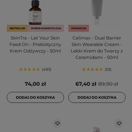
BESTSELLER
WYBÓR KOSMETOLOGA
PROMOCJA
SkinTra - Let Your Skin
Celimax - Dual Barrier
Feed On - Prebiotyczny
Skin Wearable Cream -
Krem Odżywczy - 50ml
Lekki Krem do Twarzy z
Ceramidami - 50ml
493
53
74,00 zł
67,40 zł
89,90 zł
DODAJ DO KOSZYKA
DODAJ DO KOSZYKA