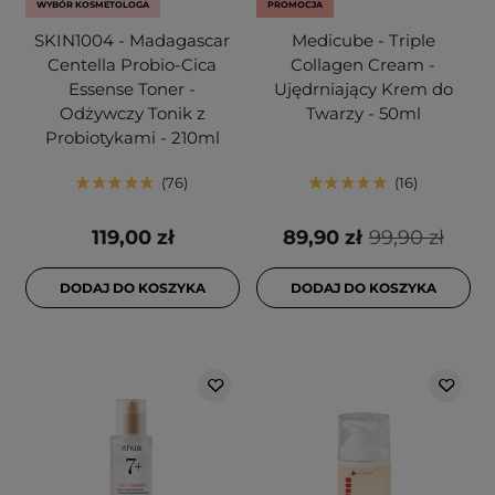
WYBÓR KOSMETOLOGA
PROMOCJA
SKIN1004 - Madagascar
Medicube - Triple
Centella Probio-Cica
Collagen Cream -
Essense Toner -
Ujędrniający Krem do
Odżywczy Tonik z
Twarzy - 50ml
Probiotykami - 210ml
76
16
119,00 zł
89,90 zł
99,90 zł
DODAJ DO KOSZYKA
DODAJ DO KOSZYKA