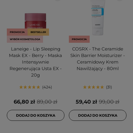
PROMOCJA
BESTSELLER
WYBÓR KOSMETOLOGA
PROMOCJA
Laneige - Lip Sleeping
COSRX - The Ceramide
Mask EX - Berry - Maska
Skin Barrier Moisturizer -
Intensywnie
Ceramidowy Krem
Regenerująca Usta EX -
Nawilżający - 80ml
20g
424
31
66,80 zł
89,00 zł
59,40 zł
99,00 zł
DODAJ DO KOSZYKA
DODAJ DO KOSZYKA