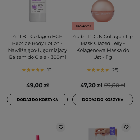
PROMOCJA
APLB - Collagen EGF
Abib - PDRN Collagen Lip
Peptide Body Lotion -
Mask Glazed Jelly -
Nawilżająco-Ujędrniający
Kolagenowa Maska do
Balsam do Ciała - 300ml
Ust - 11g
12
28
49,00 zł
47,20 zł
59,00 zł
DODAJ DO KOSZYKA
DODAJ DO KOSZYKA