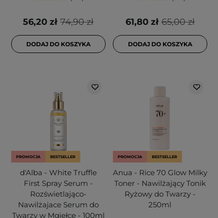
56,20 zł
74,90 zł
61,80 zł
65,00 zł
DODAJ DO KOSZYKA
DODAJ DO KOSZYKA
PROMOCJA
BESTSELLER
PROMOCJA
BESTSELLER
d'Alba - White Truffle
Anua - Rice 70 Glow Milky
First Spray Serum -
Toner - Nawilżający Tonik
Rozświetlająco-
Ryżowy do Twarzy -
Nawilżajace Serum do
250ml
Twarzy w Mgiełce - 100ml