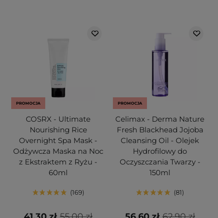
PROMOCJA
PROMOCJA
COSRX - Ultimate
Celimax - Derma Nature
Nourishing Rice
Fresh Blackhead Jojoba
Overnight Spa Mask -
Cleansing Oil - Olejek
Odżywcza Maska na Noc
Hydrofilowy do
z Ekstraktem z Ryżu -
Oczyszczania Twarzy -
60ml
150ml
169
81
41,30 zł
55,00 zł
56,60 zł
62,90 zł