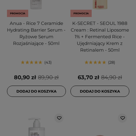
PROMOCJA
PROMOCJA
Anua - Rice 7 Ceramide
K-SECRET - SEOUL 1988
Hydrating Barrier Serum -
Cream : Retinal Liposome
Ryżowe Serum
1% + Fermented Rice -
Rozjaśniające - 50ml
Ujędrniający Krem z
Retinalem - 50ml
43
28
80,90 zł
89,90 zł
63,70 zł
84,90 zł
DODAJ DO KOSZYKA
DODAJ DO KOSZYKA