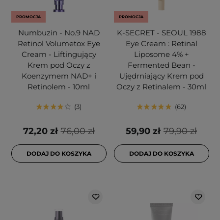
PROMOCJA
PROMOCJA
Numbuzin - No.9 NAD
K-SECRET - SEOUL 1988
Retinol Volumetox Eye
Eye Cream : Retinal
Cream - Liftingujący
Liposome 4% +
Krem pod Oczy z
Fermented Bean -
Koenzymem NAD+ i
Ujędrniający Krem pod
Retinolem - 10ml
Oczy z Retinalem - 30ml
3
62
72,20 zł
76,00 zł
59,90 zł
79,90 zł
DODAJ DO KOSZYKA
DODAJ DO KOSZYKA