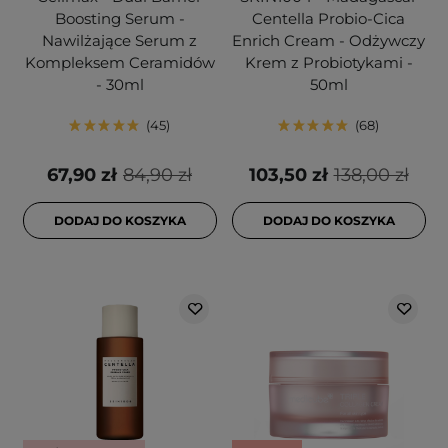
Boosting Serum -
Centella Probio-Cica
Nawilżające Serum z
Enrich Cream - Odżywczy
Kompleksem Ceramidów
Krem z Probiotykami -
- 30ml
50ml
45
68
67,90 zł
84,90 zł
103,50 zł
138,00 zł
DODAJ DO KOSZYKA
DODAJ DO KOSZYKA