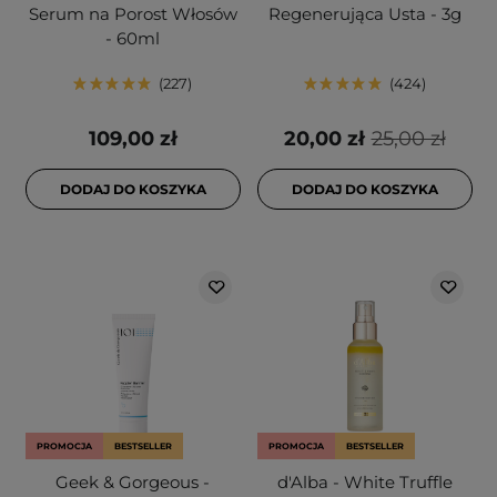
Serum na Porost Włosów
Regenerująca Usta - 3g
- 60ml
227
424
109,00 zł
20,00 zł
25,00 zł
DODAJ DO KOSZYKA
DODAJ DO KOSZYKA
PROMOCJA
BESTSELLER
PROMOCJA
BESTSELLER
Geek & Gorgeous -
d'Alba - White Truffle