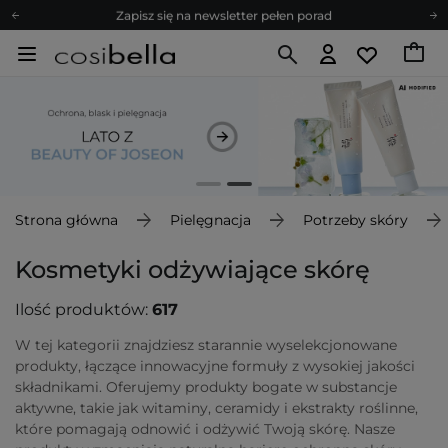
Zapisz się na newsletter pełen porad
Bezpłatne konsultacje kosmetologiczne
Z nami to możliwe! Realizacja zamówienia do 24h.
Poleć nas i zyskaj jeszcze więcej punktów
Zapisz się na newsletter pełen porad
Strona główna
Pielęgnacja
Potrzeby skóry
Kosmetyki odżywiające skórę
Ilość produktów:
617
W tej kategorii znajdziesz starannie wyselekcjonowane
produkty, łączące innowacyjne formuły z wysokiej jakości
składnikami. Oferujemy produkty bogate w substancje
aktywne, takie jak witaminy, ceramidy i ekstrakty roślinne,
które pomagają odnowić i odżywić Twoją skórę. Nasze