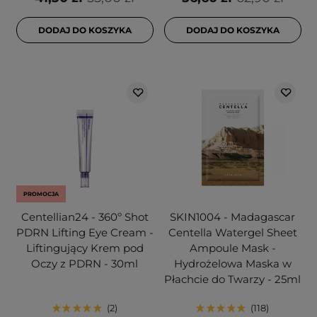
DODAJ DO KOSZYKA
DODAJ DO KOSZYKA
PROMOCJA
Centellian24 - 360º Shot
SKIN1004 - Madagascar
PDRN Lifting Eye Cream -
Centella Watergel Sheet
Liftingujący Krem pod
Ampoule Mask -
Oczy z PDRN - 30ml
Hydrożelowa Maska w
Płachcie do Twarzy - 25ml
2
118