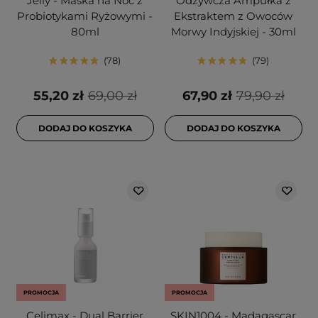
Jelly - Maska na Noc z
Odżywcza Ampułka z
Probiotykami Ryżowymi -
Ekstraktem z Owoców
80ml
Morwy Indyjskiej - 30ml
78
79
55,20 zł
69,00 zł
67,90 zł
79,90 zł
DODAJ DO KOSZYKA
DODAJ DO KOSZYKA
PROMOCJA
PROMOCJA
Celimax - Dual Barrier
SKIN1004 - Madagascar