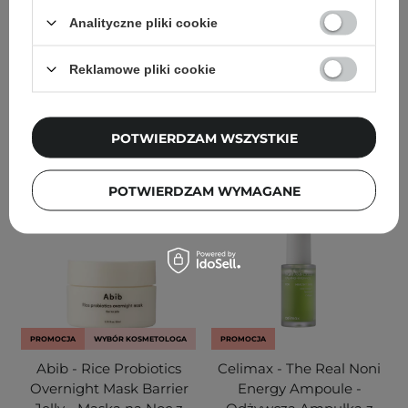
Azjatycką - 30ml
Analityczne pliki cookie
197
126
Reklamowe pliki cookie
50,00 zł
39,00 zł
DODAJ DO KOSZYKA
DODAJ DO KOSZYKA
POTWIERDZAM WSZYSTKIE
POTWIERDZAM WYMAGANE
PROMOCJA
WYBÓR KOSMETOLOGA
PROMOCJA
Abib - Rice Probiotics
Celimax - The Real Noni
Overnight Mask Barrier
Energy Ampoule -