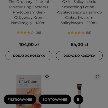
The Ordinary - Natural
Q+A - Salicylic Acid
Moisturizing Factors +
Smoothing Lotion -
PhytoCeramides -
Wygładzający Balsam do
Odżywczy Krem
Ciała z Kwasem
Nawilżający - 100ml
Salicylowym - 250ml
36
18
104,00 zł
64,00 zł
DODAJ DO KOSZYKA
DODAJ DO KOSZYKA
FILTROWANIE
SORTOWANIE