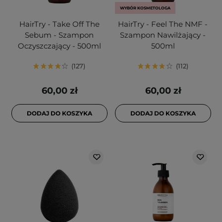
WYBÓR KOSMETOLOGA
HairTry - Take Off The
HairTry - Feel The NMF -
Sebum - Szampon
Szampon Nawilżający -
Oczyszczający - 500ml
500ml
127
112
60,00 zł
60,00 zł
DODAJ DO KOSZYKA
DODAJ DO KOSZYKA