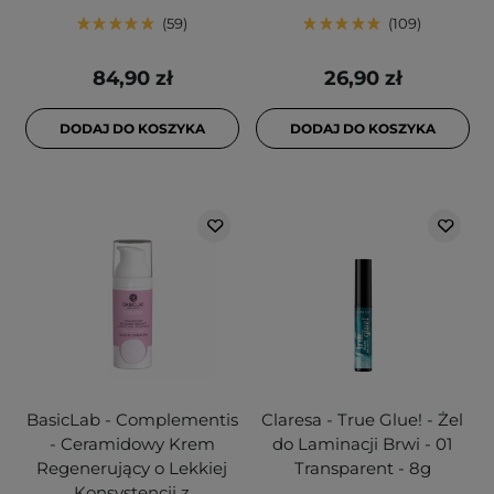
59
109
84,90 zł
26,90 zł
DODAJ DO KOSZYKA
DODAJ DO KOSZYKA
BasicLab - Complementis
Claresa - True Glue! - Żel
- Ceramidowy Krem
do Laminacji Brwi - 01
Regenerujący o Lekkiej
Transparent - 8g
Konsystencji z