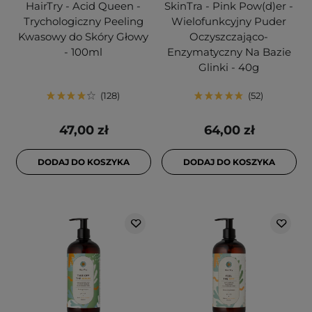
HairTry - Acid Queen -
SkinTra - Pink Pow(d)er -
Trychologiczny Peeling
Wielofunkcyjny Puder
Kwasowy do Skóry Głowy
Oczyszczająco-
- 100ml
Enzymatyczny Na Bazie
Glinki - 40g
128
52
47,00 zł
64,00 zł
DODAJ DO KOSZYKA
DODAJ DO KOSZYKA