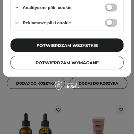
Analityczne pliki cookie
WYBÓR KOSMETOLOGA
WYBÓR KOSMETOLOGA
HairTry - Vin Glosser -
SkinTra - Salicylove - Żel z
Nabłyszczająco -
Kwasem Salicylowym Do
Reklamowe pliki cookie
Wygładzająca Płukanka
Mycia Twarzy i Ciała -
do Włosów z Octem -
250ml
200ml
POTWIERDZAM WSZYSTKIE
17
30
POTWIERDZAM WYMAGANE
54,00 zł
72,00 zł
DODAJ DO KOSZYKA
DODAJ DO KOSZYKA