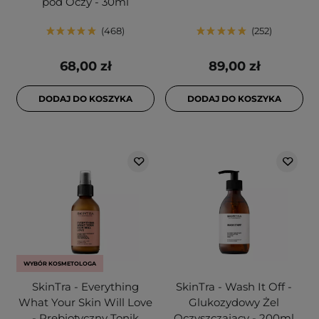
pod Oczy - 30ml
468
252
68,00 zł
89,00 zł
DODAJ DO KOSZYKA
DODAJ DO KOSZYKA
WYBÓR KOSMETOLOGA
SkinTra - Everything
SkinTra - Wash It Off -
What Your Skin Will Love
Glukozydowy Żel
- Prebiotyczny Tonik
Oczyszczający - 200ml