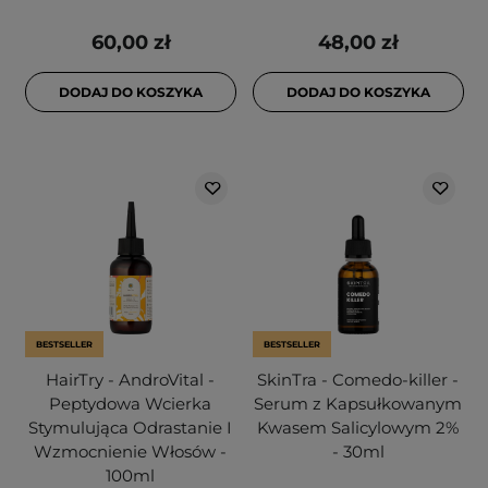
60,00 zł
48,00 zł
DODAJ DO KOSZYKA
DODAJ DO KOSZYKA
BESTSELLER
BESTSELLER
HairTry - AndroVital -
SkinTra - Comedo-killer -
Peptydowa Wcierka
Serum z Kapsułkowanym
Stymulująca Odrastanie I
Kwasem Salicylowym 2%
Wzmocnienie Włosów -
- 30ml
100ml