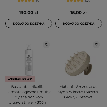
5
63
130,00 zł
15,00 zł
DODAJ DO KOSZYKA
DODAJ DO KOSZYKA
WYBÓR KOSMETOLOGA
BasicLab - Micellis -
Mohani - Szczotka do
Dermatologiczna Emulsja
Mycia Włosów i Masażu
Myjąca do Skóry
Głowy - Beżowa
Ultrawrażliwej - 300ml