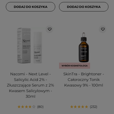
DODAJ DO KOSZYKA
DODAJ DO KOSZYKA
WYBÓR KOSMETOLOGA
Nacomi - Next Level -
SkinTra - Brightoner -
Salicylic Acid 2% -
Całoroczny Tonik
Złuszczające Serum z 2%
Kwasowy 9% - 100ml
Kwasem Salicylowym -
30ml
80
232