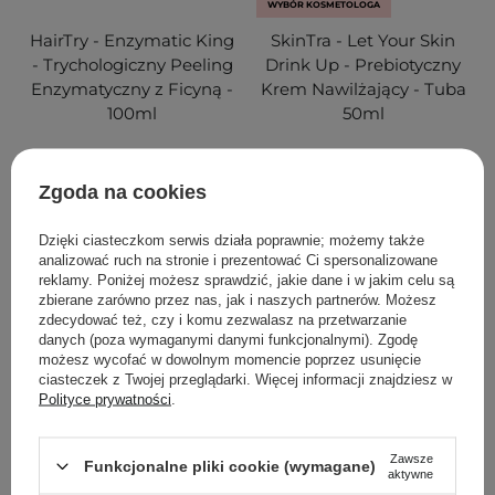
WYBÓR KOSMETOLOGA
HairTry - Enzymatic King
SkinTra - Let Your Skin
- Trychologiczny Peeling
Drink Up - Prebiotyczny
Enzymatyczny z Ficyną -
Krem Nawilżający - Tuba
100ml
50ml
28
50
Zgoda na cookies
45,00 zł
74,00 zł
Dzięki ciasteczkom serwis działa poprawnie; możemy także
analizować ruch na stronie i prezentować Ci spersonalizowane
DODAJ DO KOSZYKA
DODAJ DO KOSZYKA
reklamy. Poniżej możesz sprawdzić, jakie dane i w jakim celu są
zbierane zarówno przez nas, jak i naszych partnerów. Możesz
zdecydować też, czy i komu zezwalasz na przetwarzanie
danych (poza wymaganymi danymi funkcjonalnymi). Zgodę
możesz wycofać w dowolnym momencie poprzez usunięcie
ciasteczek z Twojej przeglądarki. Więcej informacji znajdziesz w
Polityce prywatności
.
Zawsze
Funkcjonalne pliki cookie (wymagane)
aktywne