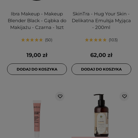
Ibra Makeup - Makeup
SkinTra - Hug Your Skin -
Blender Black - Gąbka do
Delikatna Emulsja Myjąca
Makijażu - Czarna - 1szt
- 200ml
50
103
19,00 zł
62,00 zł
DODAJ DO KOSZYKA
DODAJ DO KOSZYKA