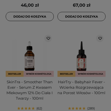
46,00 zł
67,00 zł
DODAJ DO KOSZYKA
DODAJ DO KOSZYKA
BESTSELLER
WYBÓR KOSMETOLOGA
BESTSELLER
WYBÓR KOSMETOLOGA
SkinTra - Smoother Than
HairTry - Babyhair Fever -
Ever - Serum Z Kwasem
Wcierka Rozgrzewająca
Mlekowym 12% Do Ciała I
na Porost Włosów - 100ml
Twarzy - 100ml
62
289