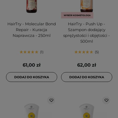
WYBÓR KOSMETOLOGA
HairTry - Molecular Bond
HairTry - Push Up -
Repair - Kuracja
Szampon dodający
Naprawcza - 250ml
sprężystości i objętości -
500ml
1
5
61,00 zł
62,00 zł
DODAJ DO KOSZYKA
DODAJ DO KOSZYKA