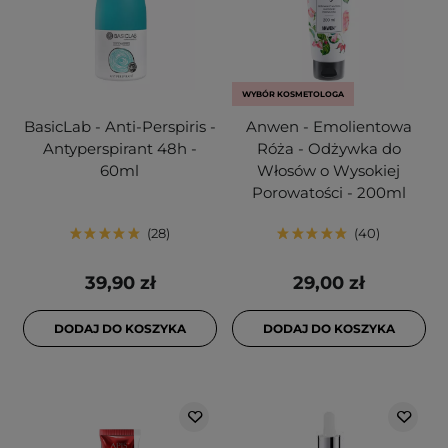
WYBÓR KOSMETOLOGA
BasicLab - Anti-Perspiris -
Anwen - Emolientowa
Antyperspirant 48h -
Róża - Odżywka do
60ml
Włosów o Wysokiej
Porowatości - 200ml
28
40
39,90 zł
29,00 zł
DODAJ DO KOSZYKA
DODAJ DO KOSZYKA