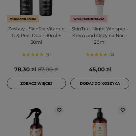
W ZESTAWIE TANIEJ
WYBÓR KOSMETOLOGA
Zestaw - SkinTra Vitamin
SkinTra - Night Whisper -
C & Peel Duo - 30ml +
Krem pod Oczy na Noc -
30ml
20ml
4
2
78,30 zł
87,00 zł
45,00 zł
ZOBACZ WIĘCEJ
DODAJ DO KOSZYKA