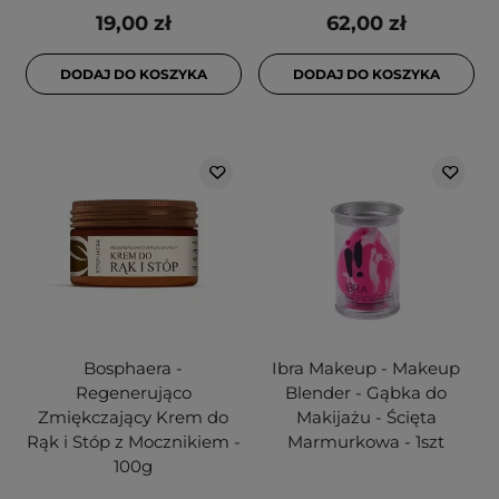
19,00 zł
62,00 zł
DODAJ DO KOSZYKA
DODAJ DO KOSZYKA
Bosphaera -
Ibra Makeup - Makeup
Regenerująco
Blender - Gąbka do
Zmiękczający Krem do
Makijażu - Ścięta
Rąk i Stóp z Mocznikiem -
Marmurkowa - 1szt
100g