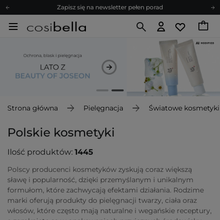
Zapisz się na newsletter pełen porad
Bezpłatne konsultacje kosmetologiczne
Z nami to możliwe! Realizacja zamówienia do 24h.
Poleć nas i zyskaj jeszcze więcej punktów
Zapisz się na newsletter pełen porad
Strona główna
Pielęgnacja
Światowe kosmetyki
Polskie kosmetyki
Ilość produktów:
1445
Polscy producenci kosmetyków zyskują coraz większą
sławę i popularność, dzięki przemyślanym i unikalnym
formułom, które zachwycają efektami działania. Rodzime
marki oferują produkty do pielęgnacji twarzy, ciała oraz
włosów, które często mają naturalne i wegańskie receptury,