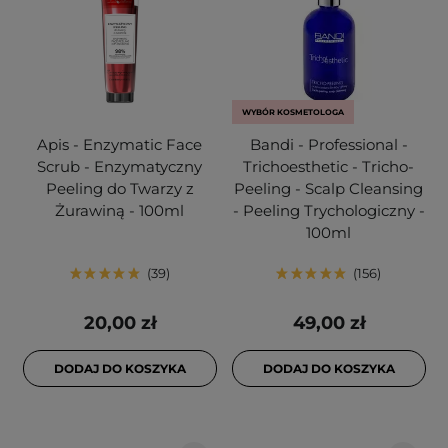
WYBÓR KOSMETOLOGA
Apis - Enzymatic Face
Bandi - Professional -
Scrub - Enzymatyczny
Trichoesthetic - Tricho-
Peeling do Twarzy z
Peeling - Scalp Cleansing
Żurawiną - 100ml
- Peeling Trychologiczny -
100ml
39
156
20,00 zł
49,00 zł
DODAJ DO KOSZYKA
DODAJ DO KOSZYKA