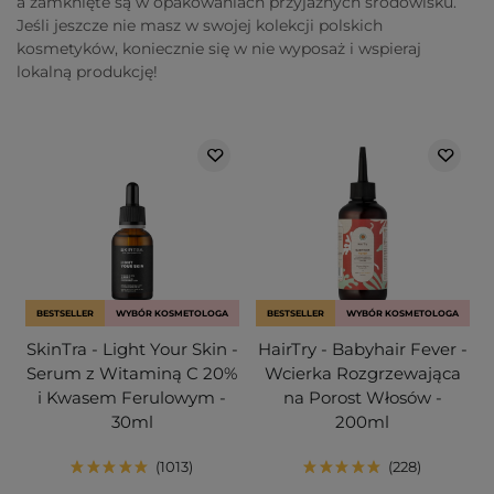
a zamknięte są w opakowaniach przyjaznych środowisku.
Jeśli jeszcze nie masz w swojej kolekcji polskich
kosmetyków, koniecznie się w nie wyposaż i wspieraj
lokalną produkcję!
BESTSELLER
WYBÓR KOSMETOLOGA
BESTSELLER
WYBÓR KOSMETOLOGA
SkinTra - Light Your Skin -
HairTry - Babyhair Fever -
Serum z Witaminą C 20%
Wcierka Rozgrzewająca
i Kwasem Ferulowym -
na Porost Włosów -
30ml
200ml
1013
228