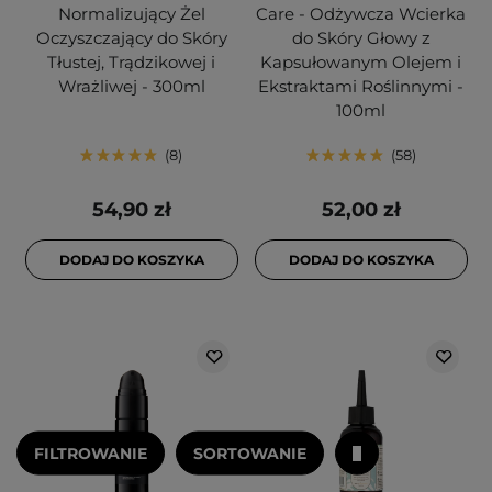
Normalizujący Żel
Care - Odżywcza Wcierka
Oczyszczający do Skóry
do Skóry Głowy z
Tłustej, Trądzikowej i
Kapsułowanym Olejem i
Wrażliwej - 300ml
Ekstraktami Roślinnymi -
100ml
8
58
54,90 zł
52,00 zł
DODAJ DO KOSZYKA
DODAJ DO KOSZYKA
FILTROWANIE
SORTOWANIE