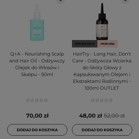
KRÓTKA DATA
PRZECENA
Q+A - Nourishing Scalp
HairTry - Long Hair, Don't
and Hair Oil - Odżywczy
Care - Odżywcza Wcierka
Olejek do Włosów i
do Skóry Głowy z
Skalpu - 50ml
Kapsułowanym Olejem i
Ekstraktami Roślinnymi -
100ml OUTLET
70,00 zł
48,00 zł
52,00 zł
DODAJ DO KOSZYKA
DODAJ DO KOSZYKA