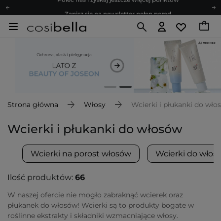
Zapisz się na newsletter pełen porad
Bezpłatne konsultacje kosmetologiczne
Z nami to możliwe! Realizacja zamówienia do 24h.
Poleć nas i zyskaj jeszcze więcej punktów
Zapisz się na newsletter pełen porad
Strona główna
Włosy
Wcierki i płukanki do wło
Wcierki i płukanki do włosów
Wcierki na porost włosów
Wcierki do włosó
Ilość produktów:
66
W naszej ofercie nie mogło zabraknąć wcierek oraz
płukanek do włosów! Wcierki są to produkty bogate w
roślinne ekstrakty i składniki wzmacniające włosy.