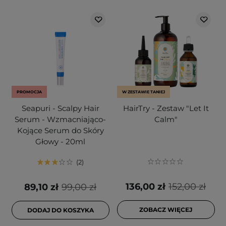
PROMOCJA
W ZESTAWIE TANIEJ
Seapuri - Scalpy Hair
HairTry - Zestaw "Let It
Serum - Wzmacniająco-
Calm"
Kojące Serum do Skóry
Głowy - 20ml
2
136,00 zł
152,00 zł
89,10 zł
99,00 zł
ZOBACZ WIĘCEJ
DODAJ DO KOSZYKA