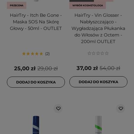
PRZECENA
WYBÓR KOSMETOLOGA
HairTry - Itch Be Gone -
HairTry - Vin Glosser -
Maska SOS Na Skórę
Nabłyszczająco -
Głowy - 50ml - OUTLET
Wygładzająca Płukanka
do Włosów z Octem -
200ml OUTLET
2
37,00 zł
54,00 zł
25,00 zł
29,00 zł
DODAJ DO KOSZYKA
DODAJ DO KOSZYKA