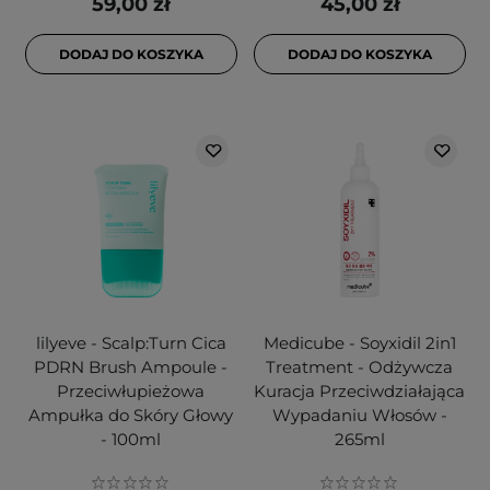
59,00 zł
45,00 zł
DODAJ DO KOSZYKA
DODAJ DO KOSZYKA
lilyeve - Scalp:Turn Cica
Medicube - Soyxidil 2in1
PDRN Brush Ampoule -
Treatment - Odżywcza
Przeciwłupieżowa
Kuracja Przeciwdziałająca
Ampułka do Skóry Głowy
Wypadaniu Włosów -
- 100ml
265ml