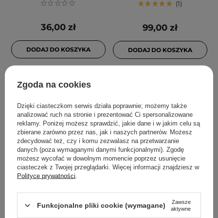
1
36,00 zł
99,00 zł
DODAJ DO KOSZYKA
DODAJ DO KOSZYKA
Zgoda na cookies
Dzięki ciasteczkom serwis działa poprawnie; możemy także
analizować ruch na stronie i prezentować Ci spersonalizowane
reklamy. Poniżej możesz sprawdzić, jakie dane i w jakim celu są
zbierane zarówno przez nas, jak i naszych partnerów. Możesz
zdecydować też, czy i komu zezwalasz na przetwarzanie
danych (poza wymaganymi danymi funkcjonalnymi). Zgodę
możesz wycofać w dowolnym momencie poprzez usunięcie
ciasteczek z Twojej przeglądarki. Więcej informacji znajdziesz w
Polityce prywatności
.
Transparent Lab - Scalp
Transparent Lab - Anti-
Calming Treatment -
Dandruff Scalp
Kojąca Kurcja do Skóry
Treatment -
Zawsze
Funkcjonalne pliki cookie (wymagane)
aktywne
Głowy - 50ml
Przeciwłupieżowa Kurcja