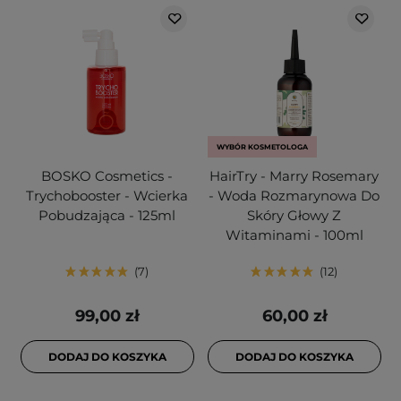
WYBÓR KOSMETOLOGA
BOSKO Cosmetics -
HairTry - Marry Rosemary
Trychobooster - Wcierka
- Woda Rozmarynowa Do
Pobudzająca - 125ml
Skóry Głowy Z
Witaminami - 100ml
7
12
99,00 zł
60,00 zł
DODAJ DO KOSZYKA
DODAJ DO KOSZYKA