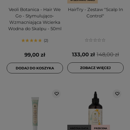
W ZESTAWIE TANIEJ
Veoli Botanica - Hair We
HairTry - Zestaw "Scalp In
Go - Stymulująco-
Control"
Wzmacniająca Wcierka
Wodna do Skalpu - 50ml
2
133,00 zł
148,00 zł
99,00 zł
ZOBACZ WIĘCEJ
DODAJ DO KOSZYKA
KRÓTKA DATA
PRZECENA