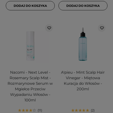
DODAJ DO KOSZYKA
DODAJ DO KOSZYKA
Nacomi - Next Level -
A'pieu - Mint Scalp Hair
Rosemary Scalp Mist -
Vinegar - Miętowa
Rozmarynowe Serum w
Kuracja do Włosów -
Mgiełce Przeciw
200ml
Wypadaniu Włosów -
100ml
11
2