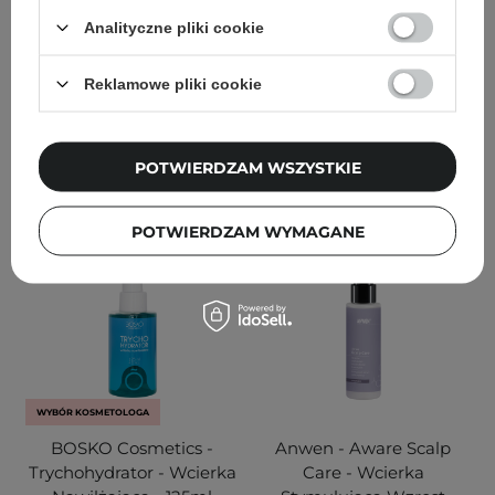
do Skóry Głowy - 50ml
Analityczne pliki cookie
Reklamowe pliki cookie
85,00 zł
85,00 zł
DODAJ DO KOSZYKA
DODAJ DO KOSZYKA
POTWIERDZAM WSZYSTKIE
POTWIERDZAM WYMAGANE
WYBÓR KOSMETOLOGA
BOSKO Cosmetics -
Anwen - Aware Scalp
Trychohydrator - Wcierka
Care - Wcierka