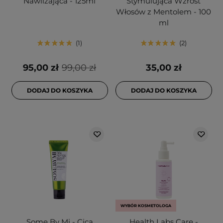
Nawilżająca - 125ml
Stymulująca Wzrost
Włosów z Mentolem - 100
ml
1
2
95,00 zł
99,00 zł
35,00 zł
DODAJ DO KOSZYKA
DODAJ DO KOSZYKA
WYBÓR KOSMETOLOGA
Some By Mi - Cica
Health Labs Care -