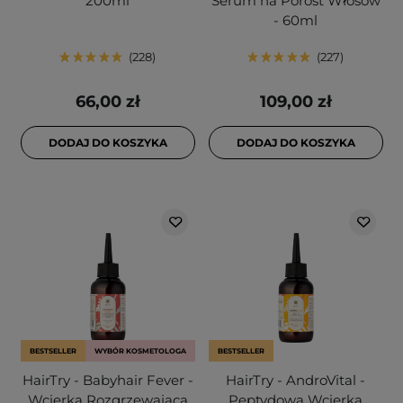
200ml
Serum na Porost Włosów
- 60ml
228
227
66,00 zł
109,00 zł
DODAJ DO KOSZYKA
DODAJ DO KOSZYKA
BESTSELLER
WYBÓR KOSMETOLOGA
BESTSELLER
HairTry - Babyhair Fever -
HairTry - AndroVital -
Wcierka Rozgrzewająca
Peptydowa Wcierka