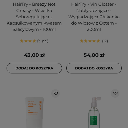
HairTry - Breezy Not
HairTry - Vin Glosser -
Greasy - Wcierka
Nabłyszczająco -
Seboregulująca z
Wygładzająca Płukanka
Kapsułkowanym Kwasem
do Włosów z Octem -
Salicylowym - 100ml
200ml
55
17
43,00 zł
54,00 zł
DODAJ DO KOSZYKA
DODAJ DO KOSZYKA