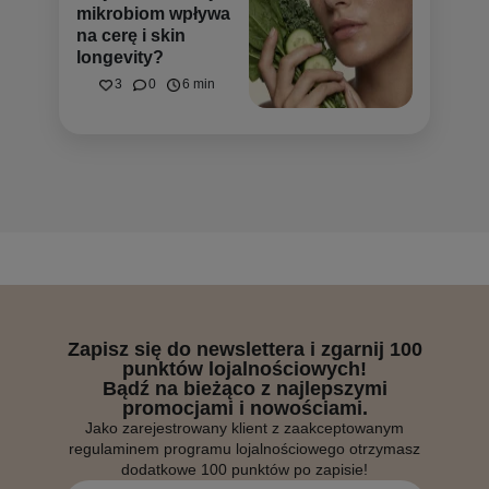
mikrobiom wpływa
na cerę i skin
longevity?
3
0
6 min
Zapisz się do newslettera i zgarnij 100
punktów lojalnościowych!
Bądź na bieżąco z najlepszymi
promocjami i nowościami.
Jako zarejestrowany klient z zaakceptowanym
regulaminem programu lojalnościowego otrzymasz
dodatkowe 100 punktów po zapisie!