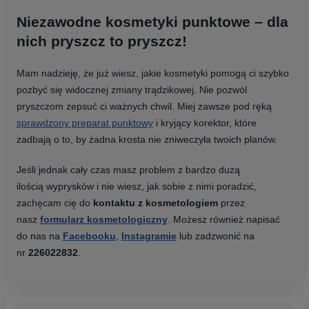
Niezawodne kosmetyki punktowe – dla
nich pryszcz to pryszcz!
Mam nadzieję, że już wiesz, jakie kosmetyki pomogą ci szybko
pozbyć się widocznej zmiany trądzikowej. Nie pozwól
pryszczom zepsuć ci ważnych chwil. Miej zawsze pod ręką
sprawdzony preparat punktowy
i kryjący korektor, które
zadbają o to, by żadna krosta nie zniweczyła twoich planów.
Jeśli jednak cały czas masz problem z bardzo dużą
ilością wyprysków i nie wiesz, jak sobie z nimi poradzić,
zachęcam cię do
kontaktu z kosmetologiem
przez
nasz
formularz kosmetologiczny
. Możesz również napisać
do nas na
Facebooku
,
Instagramie
lub zadzwonić na
nr
226022832
.