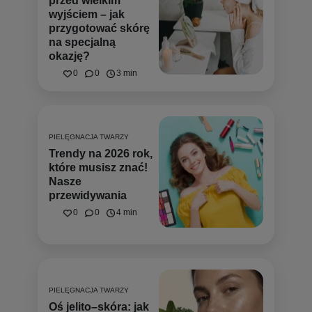
przed wielkim
wyjściem – jak
przygotować skórę
na specjalną
okazję?
0
0
3 min
PIELĘGNACJA TWARZY
Trendy na 2026 rok,
które musisz znać!
Nasze
przewidywania
0
0
4 min
PIELĘGNACJA TWARZY
Oś jelito–skóra: jak