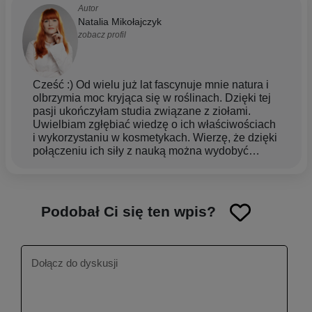
Autor
Natalia Mikołajczyk
zobacz profil
Cześć :) Od wielu już lat fascynuje mnie natura i
olbrzymia moc kryjąca się w roślinach. Dzięki tej
pasji ukończyłam studia związane z ziołami.
Uwielbiam zgłębiać wiedzę o ich właściwościach
i wykorzystaniu w kosmetykach. Wierzę, że dzięki
połączeniu ich siły z nauką można wydobyć
naturalne piękno, dbając przy tym o zdrowie
całego ciała oraz środowisko. Jestem zapaloną
włosomaniaczką, dlatego tematy z tym związane
są mi szczególnie bliskie. Staram się, by moje
Podobał Ci się ten wpis?
treści były dla Ciebie jasne i proste w odbiorze.
Mam nadzieję, że w ten sposób dokładam
cegiełkę, dzięki której Twoja codzienna
pielęgnacja stanie się czystą przyjemnością.