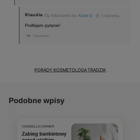
Klaudia
Odpowiedź dla
Kasia O.
1 rok temu
Podbijam pytanie!
Odpowiedz
PORADY KOSMETOLOGA
TRĄDZIK
Podobne wpisy
COSIBELLA CORNER
Zabieg bankietowy