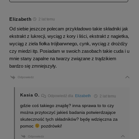
Elizabeth
2 lat temu
Od siebie jeszcze polecam przykładowo takie składniki jak
ekstrakt z lukrecji, wyciąg z kory i liści, ekstrakt z nagietka,
wyciąg z ziela fiołka trójbarwnego, cynk, wyciąg z drożdży
czy miedzi itp. Posiadam w swoich zasobach takie cuda i u
mnie stany zapalne na twarzy związane z trądzikiem
bardzo się zmniejszyły.
Odpowiedz
Kasia O.
Odpowiedź dla
Elizabeth
2 lat temu
gdzie coś takiego znajdę? inna sprawa to to czy
można przytoczyć jakieś badania potwierdzające
skuteczność tych składników? będę wdzięczna za
pomoc
pozdrówki!
Odpowiedz