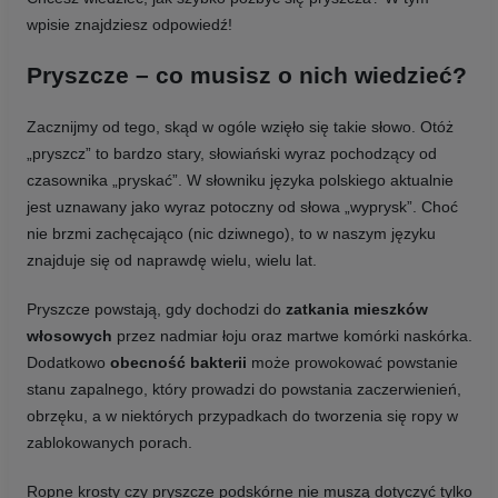
wpisie znajdziesz odpowiedź!
Pryszcze – co musisz o nich wiedzieć?
Zacznijmy od tego, skąd w ogóle wzięło się takie słowo. Otóż
„pryszcz” to bardzo stary, słowiański wyraz pochodzący od
czasownika „pryskać”. W słowniku języka polskiego aktualnie
jest uznawany jako wyraz potoczny od słowa „wyprysk”. Choć
nie brzmi zachęcająco (nic dziwnego), to w naszym języku
znajduje się od naprawdę wielu, wielu lat.
Pryszcze powstają, gdy dochodzi do
zatkania mieszków
włosowych
przez nadmiar łoju oraz martwe komórki naskórka.
Dodatkowo
obecność bakterii
może prowokować powstanie
stanu zapalnego, który prowadzi do powstania zaczerwienień,
obrzęku, a w niektórych przypadkach do tworzenia się ropy w
zablokowanych porach.
Ropne krosty czy pryszcze podskórne nie muszą dotyczyć tylko