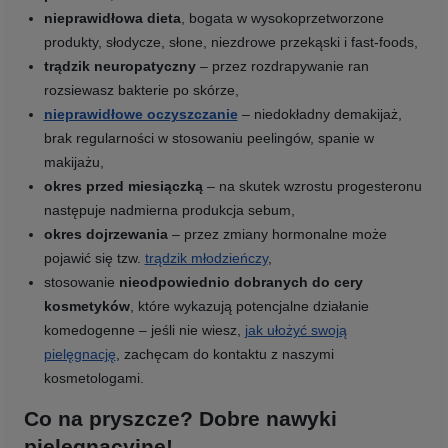
nieprawidłowa dieta
, bogata w wysokoprzetworzone
produkty, słodycze, słone, niezdrowe przekąski i fast-foods,
trądzik neuropatyczny
– przez rozdrapywanie ran
rozsiewasz bakterie po skórze,
nieprawidłowe oczyszczanie
– niedokładny demakijaż,
brak regularności w stosowaniu peelingów, spanie w
makijażu,
okres przed miesiączką
– na skutek wzrostu progesteronu
następuje nadmierna produkcja sebum,
okres dojrzewania
– przez zmiany hormonalne może
pojawić się tzw.
trądzik młodzieńczy
,
stosowanie
nieodpowiednio dobranych do cery
kosmetyków
, które wykazują potencjalne działanie
komedogenne – jeśli nie wiesz,
jak ułożyć swoją
pielęgnację
, zachęcam do kontaktu z naszymi
kosmetologami.
Co na pryszcze? Dobre nawyki
pielęgnacyjne!