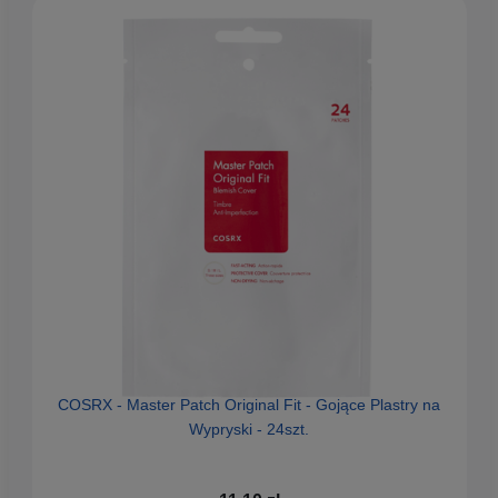
COSRX - Master Patch Original Fit - Gojące Plastry na
P
Wypryski - 24szt.