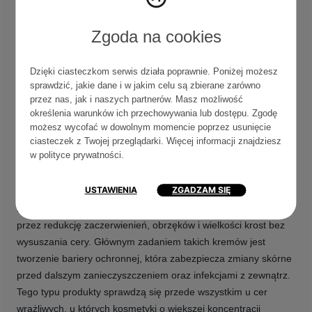
Zgoda na cookies
64,00 zł
Dzięki ciasteczkom serwis działa poprawnie. Poniżej możesz
PRODUKT CZASOWO NIEDOSTĘPNY
sprawdzić, jakie dane i w jakim celu są zbierane zarówno
przez nas, jak i naszych partnerów. Masz możliwość
określenia warunków ich przechowywania lub dostępu. Zgodę
możesz wycofać w dowolnym momencie poprzez usunięcie
ciasteczek z Twojej przeglądarki. Więcej informacji znajdziesz
w
polityce prywatności
.
Krem punktowy na krosty
USTAWIENIA
ZGADZAM SIĘ
Na rynku znajdziesz również
kremy punktowe na wypryski
.
Ich formuła została tak zaprojektowana, by działać szybko
przez redukcję zaczerwienień, obrzęków i wielkości krost bez
wysuszania cery. Głównym zadaniem takich kremów jest
tworzenie bariery ochronnej, która zabezpiecza zmiany skórne
przed dalszym zanieczyszczeniem oraz infekcjami z zewnątrz.
Tego typu produkty sprawdzą się przede wszystkim u cer
wrażliwych, u których kosmetyki o większej koncentracji