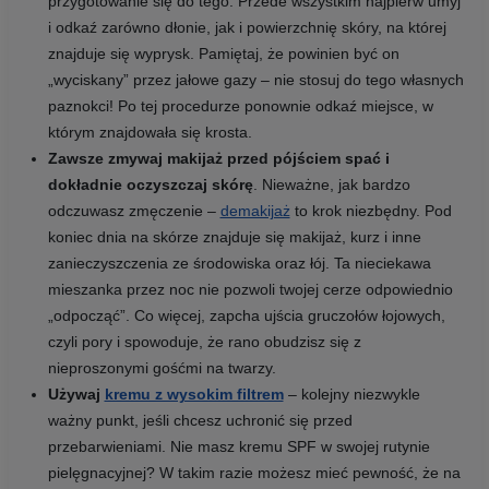
przygotowanie się do tego. Przede wszystkim najpierw umyj
i odkaź zarówno dłonie, jak i powierzchnię skóry, na której
znajduje się wyprysk. Pamiętaj, że powinien być on
„wyciskany” przez jałowe gazy – nie stosuj do tego własnych
paznokci! Po tej procedurze ponownie odkaź miejsce, w
którym znajdowała się krosta.
Zawsze zmywaj makijaż przed pójściem spać i
dokładnie oczyszczaj skórę
. Nieważne, jak bardzo
odczuwasz zmęczenie –
demakijaż
to krok niezbędny. Pod
koniec dnia na skórze znajduje się makijaż, kurz i inne
zanieczyszczenia ze środowiska oraz łój. Ta nieciekawa
mieszanka przez noc nie pozwoli twojej cerze odpowiednio
„odpocząć”. Co więcej, zapcha ujścia gruczołów łojowych,
czyli pory i spowoduje, że rano obudzisz się z
nieproszonymi gośćmi na twarzy.
Używaj
kremu z wysokim filtrem
– kolejny niezwykle
ważny punkt, jeśli chcesz uchronić się przed
przebarwieniami. Nie masz kremu SPF w swojej rutynie
pielęgnacyjnej? W takim razie możesz mieć pewność, że na