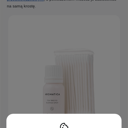
na samą krostę.
Aromatica - Tea Tree 53 Blemish Spot Set - Serum Punktowe
z Ekstraktem z Drzewa Herbacianego - 10ml