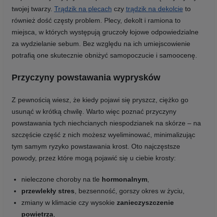
twojej twarzy.
Trądzik na plecach
czy
trądzik na dekolcie
to
również dość częsty problem. Plecy, dekolt i ramiona to
miejsca, w których występują gruczoły łojowe odpowiedzialne
za wydzielanie sebum. Bez względu na ich umiejscowienie
potrafią one skutecznie obniżyć samopoczucie i samoocenę.
Przyczyny powstawania wyprysków
Z pewnością wiesz, że kiedy pojawi się pryszcz, ciężko go
usunąć w krótką chwilę. Warto więc poznać przyczyny
powstawania tych niechcianych niespodzianek na skórze – na
szczęście część z nich możesz wyeliminować, minimalizując
tym samym ryzyko powstawania krost. Oto najczęstsze
powody, przez które mogą pojawić się u ciebie krosty:
nieleczone choroby na tle
hormonalnym
,
przewlekły stres
, bezsenność, gorszy okres w życiu,
zmiany w klimacie czy wysokie
zanieczyszczenie
powietrza
,