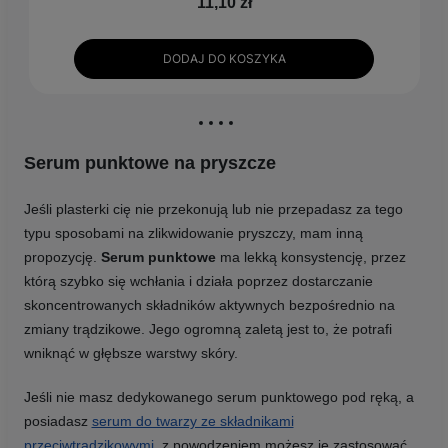
11,10 zł
DODAJ DO KOSZYKA
Serum punktowe na pryszcze
Jeśli plasterki cię nie przekonują lub nie przepadasz za tego
typu sposobami na zlikwidowanie pryszczy, mam inną
propozycję.
Serum punktowe
ma lekką konsystencję, przez
którą szybko się wchłania i działa poprzez dostarczanie
skoncentrowanych składników aktywnych bezpośrednio na
zmiany trądzikowe. Jego ogromną zaletą jest to, że potrafi
wniknąć w głębsze warstwy skóry.
Jeśli nie masz dedykowanego serum punktowego pod ręką, a
posiadasz
serum do twarzy ze składnikami
przeciwtrądzikowymi
, z powodzeniem możesz je zastosować