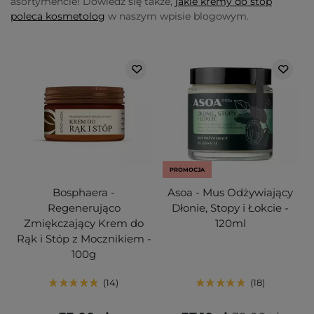
asortymencie! Dowiedz się także,
jakie kremy do stóp
poleca kosmetolog
w naszym wpisie blogowym.
PROMOCJA
Bosphaera -
Asoa - Mus Odżywiający
Regenerująco
Dłonie, Stopy i Łokcie -
Zmiękczający Krem do
120ml
Rąk i Stóp z Mocznikiem -
100g
14
18