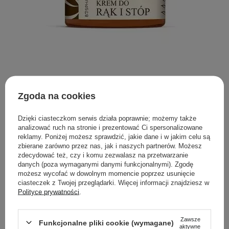
Bosphaera - Regenerująco Zmiękczający Krem do Rąk i
Zgoda na cookies
Stóp z Mocznikiem - 100g
33,00 zł
Dzięki ciasteczkom serwis działa poprawnie; możemy także
analizować ruch na stronie i prezentować Ci spersonalizowane
reklamy. Poniżej możesz sprawdzić, jakie dane i w jakim celu są
zbierane zarówno przez nas, jak i naszych partnerów. Możesz
zdecydować też, czy i komu zezwalasz na przetwarzanie
Kremy do stóp - sposób na regenerację i nawilżenie
danych (poza wymaganymi danymi funkcjonalnymi). Zgodę
możesz wycofać w dowolnym momencie poprzez usunięcie
Uczucie suchej skóry, szorstkości, popękane pięty oraz
ciasteczek z Twojej przeglądarki. Więcej informacji znajdziesz w
związany z nimi dyskomfort może być powodem
Polityce prywatności
.
niedogodności w wykonywaniu codziennych, prostych
czynności. Stopy narażone są każdego dnia na ucisk oraz
Zawsze
otarcia. Warto nie zapominać o ich pielęgnacji.
Funkcjonalne pliki cookie (wymagane)
aktywne