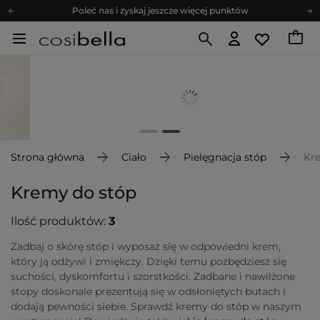
Poleć nas i zyskaj jeszcze więcej punktów
Zapisz się na newsletter pełen porad
Bezpłatne konsultacje kosmetologiczne
Z nami to możliwe! Realizacja zamówienia do 24h.
Poleć nas i zyskaj jeszcze więcej punktów
Zapisz się na newsletter pełen porad
Strona główna
Ciało
Pielęgnacja stóp
Kr
Kremy do stóp
Ilość produktów:
3
Zadbaj o skórę stóp i wyposaż się w odpowiedni krem,
który ją odżywi i zmiękczy. Dzięki temu pozbędziesz się
suchości, dyskomfortu i szorstkości. Zadbane i nawilżone
stopy doskonale prezentują się w odsłoniętych butach i
dodają pewności siebie. Sprawdź kremy do stóp w naszym