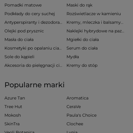
Pomadki matowe
Maski do rąk
Podkłady do cery suchej
Rozświetlacze w kamieniu
Antyperspiranty i dezodoranty
Kremy, mleczka i balsamy do ciała
Olejki pod prysznic
Naklejki hybrydowe na paznokcie
Masła do ciała
Mgiełki do ciała
Serum do ciała
Kosmetyki po opalaniu ciała
Sole do kąpieli
Mydła
Kremy do stóp
Akcesoria do pielęgnacji ciała
Popularne marki
Azure Tan
Aromatica
Tree Hut
CeraVe
Mokosh
Paula's Choice
SkinTra
Clochee
Veoli Botanica
Lynia