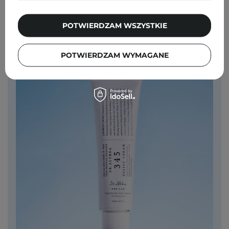
"Przyjemny lekki krem, który
pozostawia skórę delikatną
POTWIERDZAM WSZYSTKIE
i nawilżoną, odpowiedni pod makijaż.
Na pewno kupię ponownie."
POTWIERDZAM WYMAGANE