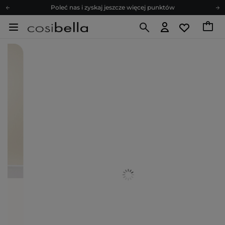
Poleć nas i zyskaj jeszcze więcej punktów
Zapisz się na newsletter pełen porad
Bezpłatne konsultacje kosmetologiczne
Z nami to możliwe! Realizacja zamówienia do 24h.
Poleć nas i zyskaj jeszcze więcej punktów
Zapisz się na newsletter pełen porad