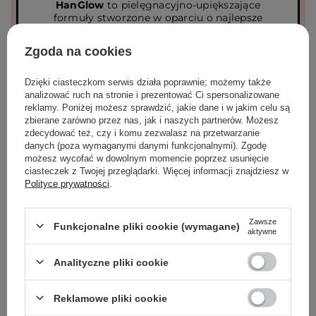
HanGlow
to pielęgnacyjno-upiększające
formuły stworzone w oparciu o najlepsze
koreańskie technologie
Zgoda na cookies
Dzięki ciasteczkom serwis działa poprawnie; możemy także
analizować ruch na stronie i prezentować Ci spersonalizowane
reklamy. Poniżej możesz sprawdzić, jakie dane i w jakim celu są
zbierane zarówno przez nas, jak i naszych partnerów. Możesz
zdecydować też, czy i komu zezwalasz na przetwarzanie
danych (poza wymaganymi danymi funkcjonalnymi). Zgodę
DOWIEDZ SIĘ WIĘCEJ
możesz wycofać w dowolnym momencie poprzez usunięcie
ciasteczek z Twojej przeglądarki. Więcej informacji znajdziesz w
Polityce prywatności
.
Zawsze
Funkcjonalne pliki cookie (wymagane)
aktywne
Analityczne pliki cookie
PRODUKTY WYRÓŻNIONE PRZEZ KLIENTÓW
Reklamowe pliki cookie
(741)