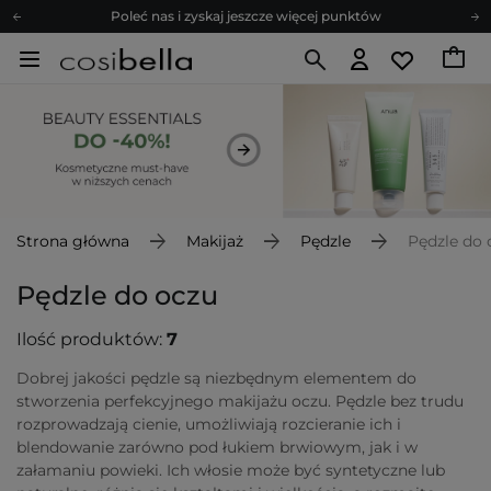
Poleć nas i zyskaj jeszcze więcej punktów
Zapisz się na newsletter pełen porad
Bezpłatne konsultacje kosmetologiczne
Z nami to możliwe! Realizacja zamówienia do 24h.
Poleć nas i zyskaj jeszcze więcej punktów
Zapisz się na newsletter pełen porad
Strona główna
Makijaż
Pędzle
Pędzle do 
Pędzle do oczu
Ilość produktów:
7
Dobrej jakości pędzle są niezbędnym elementem do
stworzenia perfekcyjnego makijażu oczu. Pędzle bez trudu
rozprowadzają cienie, umożliwiają rozcieranie ich i
blendowanie zarówno pod łukiem brwiowym, jak i w
załamaniu powieki. Ich włosie może być syntetyczne lub