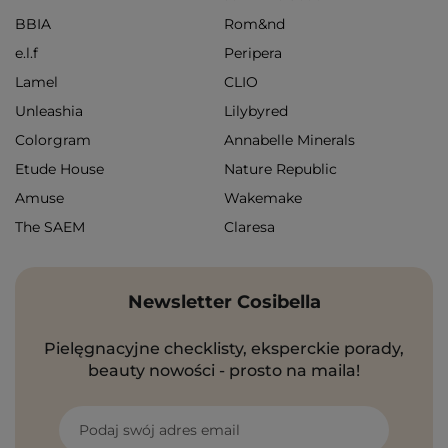
BBIA
Rom&nd
e.l.f
Peripera
Lamel
CLIO
Unleashia
Lilybyred
Colorgram
Annabelle Minerals
Etude House
Nature Republic
Amuse
Wakemake
The SAEM
Claresa
Newsletter Cosibella
Pielęgnacyjne checklisty, eksperckie porady,
beauty nowości - prosto na maila!
Podaj swój adres email