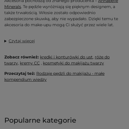
Akcesoria pochodzą od znanego producenta –
Annabelle
Minerals
. Te pędzle wyróżniają się pięknym designem, a
także trwałością. Włosie zostało odpowiednio
zabezpieczone skuwką, aby nie wypadało. Dzięki temu te
akcesoria do make-upu mogą Ci służyć przez wiele lat.
Czytaj więcej
Zobacz również:
kredki i konturówki do ust
,
róże do
twarzy
,
kremy CC
,
kosmetyki do makijażu twarzy
Przeczytaj też:
Rodzaje pędzli do makijażu - małe
kompendium wiedzy
Popularne kategorie