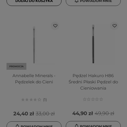
DODAJ DO KOSZYKA
POWIADOM MNIE
PROMOCJA
Annabelle Minerals -
Pędzel Hakuro H86
Pędzelek do Cieni
Średni Płaski Pędzel do
Cieniowania
1
44,90 zł
49,90 zł
24,40 zł
33,00 zł
POWIADOM MNIE
POWIADOM MNIE