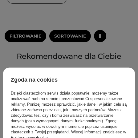
FILTROWANIE
SORTOWANIE
Rekomendowane dla Ciebie
Zgoda na cookies
Dzięki ciasteczkom serwis działa poprawnie; możemy także
analizować ruch na stronie i prezentować Ci spersonalizowane
reklamy. Poniżej możesz sprawdzić, jakie dane i w jakim celu są
zbierane zarówno przez nas, jak i naszych partnerów. Możesz
zdecydować też, czy i komu zezwalasz na przetwarzanie
danych (poza wymaganymi danymi funkcjonalnymi). Zgodę
możesz wycofać w dowolnym momencie poprzez usunięcie
ciasteczek z Twojej przeglądarki. Więcej informacji znajdziesz w
Polityce prywatności
.