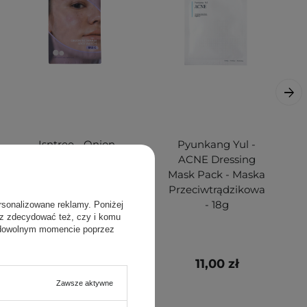
Isntree - Onion
Pyunkang Yul -
Newpair Spot
ACNE Dressing
Patch - Gojące
Mask Pack - Maska
Plastry na
Przeciwtrądzikowa
Wypryski - 24szt.
- 18g
rsonalizowane reklamy. Poniżej
sz zdecydować też, czy i komu
 dowolnym momencie poprzez
17,00 zł
11,00 zł
Zawsze aktywne