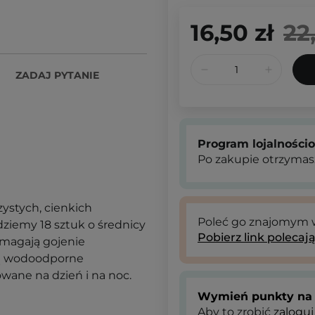
16,50 zł
22
ZADAJ PYTANIE
Program lojalności
Po zakupie otrzymas
zystych, cienkich
Poleć go znajomym
ziemy 18 sztuk o średnicy
Pobierz link polecaj
omagają gojenie
ą wodoodporne
wane na dzień i na noc.
Wymień punkty na 
Aby to zrobić
zaloguj