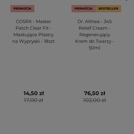
PROMOCJA
PROMOCJA
BESTSELLER
COSRX - Master
Dr. Althea - 345
Patch Clear Fit -
Relief Cream -
Maskujące Plastry
Regenerujący
na Wypryski - 18szt
Krem do Twarzy -
50ml
14,50 zł
76,50 zł
17,00 zł
102,00 zł