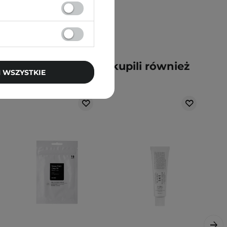
y kupili ten produkt, kupili również
 WSZYSTKIE