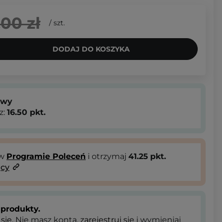
,00 zł
/
szt.
DODAJ DO KOSZYKA
owy
z:
16.50
pkt.
 w
Programie Poleceń
i otrzymaj
41.25
pkt.
ący
produkty.
 się
. Nie masz konta,
zarejestruj się
i wymieniaj