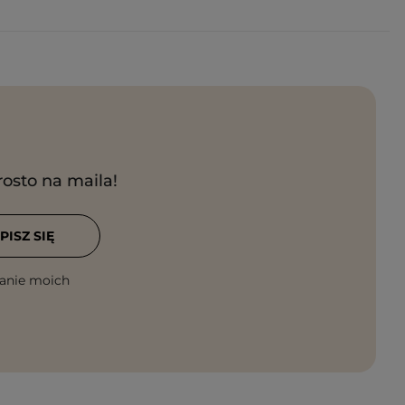
rosto na maila!
PISZ SIĘ
anie moich