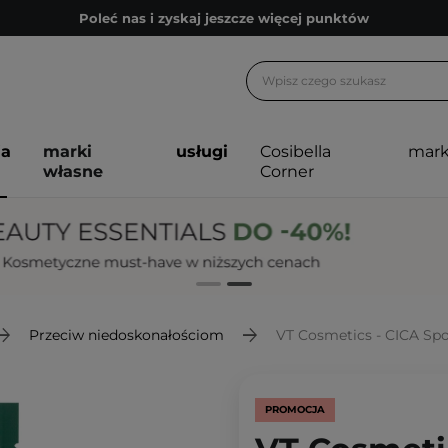
Poleć nas i zyskaj jeszcze więcej punktów
Zapisz się na newsletter pełen porad
Bezpłatne konsultacje kosmetologiczne
Z nami to możliwe! Realizacja zamówienia do 24h.
ja
marki
usługi
Cosibella
mark
Poleć nas i zyskaj jeszcze więcej punktów
własne
Corner
Zapisz się na newsletter pełen porad
Przeciw niedoskonałościom
VT Cosmetics - CICA Spot
PROMOCJA