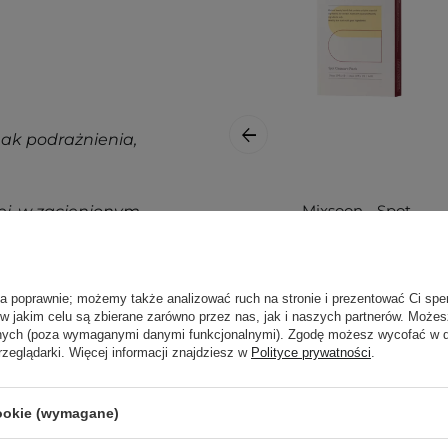
nak podrażnienia,
Mixsoon - Spot
j, w zacienionym
Clean Care Patch -
ortu nie wpłyną na
Plasterki na
Niedoskonałości -
ajbardziej aktualne
84szt.
ła poprawnie; możemy także analizować ruch na stronie i prezentować Ci spe
 w jakim celu są zbierane zarówno przez nas, jak i naszych partnerów. Może
pytania?
Skontaktuj się z
anych (poza wymaganymi danymi funkcjonalnymi). Zgodę możesz wycofać w
rzeglądarki. Więcej informacji znajdziesz w
Polityce prywatności
.
59,00 zł
cookie (wymagane)