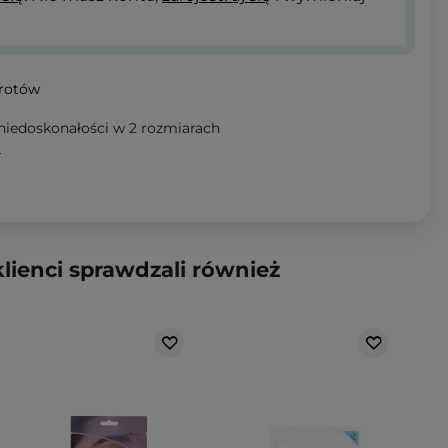
wrotów
niedoskonałości w 2 rozmiarach
T
klienci sprawdzali również