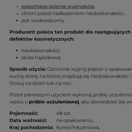
wspomaga gojenie wyprysków
,
chroni przed nadkażeniem niedoskonałości,
jest wodoodporny.
Producent poleca ten produkt dla następujących 
defektów kosmetycznych:
niedoskonałości,
skóra trądzikowa.
Sposób użycia:
Ostrożnie wyjmij plaster z opakowani
suchą skórę, na której znajdują się niedoskonałości i
Stosuj na dzień lub na noc
.
Przed pierwszym użyciem wykonaj próbę uczuleniow
wpisu o
próbie uczuleniowej
, aby dowiedzieć się wi
Pojemność:
48 szt.
Data ważności:
na opakowaniu.
Kraj pochodzenia:
Korea Południowa.