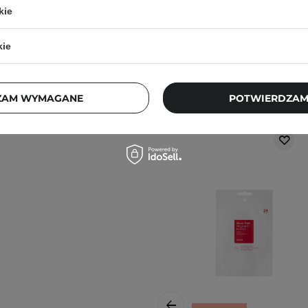
kie
kie
Klienci, którz
ZAM WYMAGANE
POTWIERDZAM