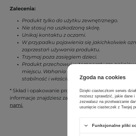
Zalecenia:
Produkt tylko do użytku zewnętrznego.
Nie stosuj na uszkodzoną skórę.
Unikaj kontaktu z oczami.
W przypadku pojawienia się jakichkolwiek oz
zaprzestań używania produktu.
Trzymaj poza zasięgiem dzieci.
Produkt przechowuj w temperaturze pokojowe
miejscu. Wahania temperatur podczas transp
Zgoda na cookies
stabilność i właściwości produktu.
* Skład i opakowanie produktu mogą ulec zmianie. N
Dzięki ciasteczkom serwis dzia
możesz sprawdzić, jakie dane i
informacje znajdziesz zawsze na opakowaniu. Masz 
zezwalasz na przetwarzanie d
nami.
usunięcie ciasteczek z Twojej p
Funkcjonalne pliki 