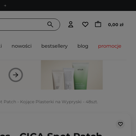
0,00 zł
i
nowości
bestsellery
blog
promocje
 Patch - Kojące Plasterki na Wypryski - 48szt.