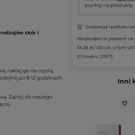
punkty na produkty.
Gwarancja i polityka z
rodzajów skór i
Wodoodporne plasterki na 
34,38 zł
/
100 szt
, w tym VA
ID towaru: 20973
a, naklej go na czystą,
 zdejmij po 8-12 godzinach.
Inni 
ą. Zajrzyj do naszego
ęcej.