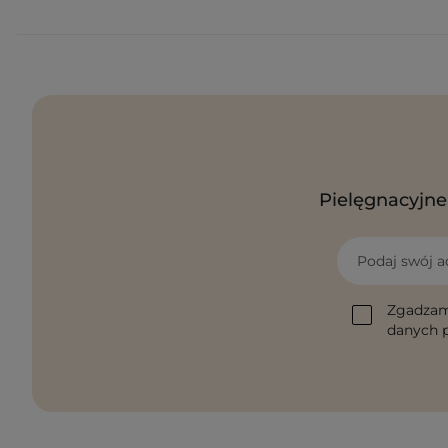
Pielęgnacyjne 
Podaj swój a
Zgadzam
danych p