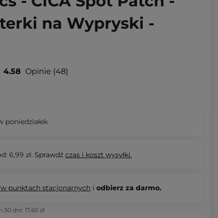
s - CICA Spot Patch -
terki na Wypryski -
4.58
Opinie
48
 poniedziałek
d: 6,99 zł.
Sprawdź
czas i koszt wysyłki.
 w punktach stacjonarnych
i
odbierz za darmo.
h 30 dni:
17,60 zł